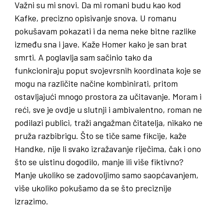
Važni su mi snovi. Da mi romani budu kao kod
Kafke, precizno opisivanje snova. U romanu
pokušavam pokazati i da nema neke bitne razlike
između sna i jave. Kaže Homer kako je san brat
smrti. A poglavlja sam sačinio tako da
funkcioniraju poput svojevrsnih koordinata koje se
mogu na različite načine kombinirati, pritom
ostavljajući mnogo prostora za učitavanje. Moram i
reći, sve je ovdje u slutnji i ambivalentno, roman ne
podilazi publici, traži angažman čitatelja, nikako ne
pruža razbibrigu. Što se tiče same fikcije, kaže
Handke, nije li svako izražavanje riječima, čak i ono
što se uistinu dogodilo, manje ili više fiktivno?
Manje ukoliko se zadovoljimo samo saopćavanjem,
više ukoliko pokušamo da se što preciznije
izrazimo.