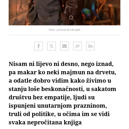
foto: jovica drobnjak
Nisam ni lijevo ni desno, nego iznad,
pa makar ko neki majmun na drvetu,
a odatle dobro vidim kako živimo u
stanju loše beskonačnosti, u sakatom
društvu bez empatije, ljudi su
ispunjeni unutarnjom prazninom,
truli od politike, u očima im se vidi
svaka nepročitana knjiga