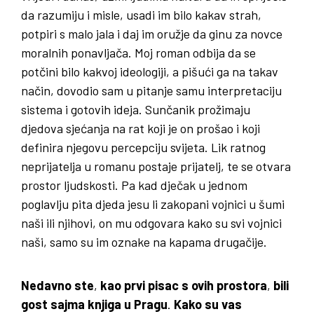
da razumiju i misle, usadi im bilo kakav strah,
potpiri s malo jala i daj im oružje da ginu za novce
moralnih ponavljača. Moj roman odbija da se
potčini bilo kakvoj ideologiji, a pišući ga na takav
način, dovodio sam u pitanje samu interpretaciju
sistema i gotovih ideja. Sunčanik prožimaju
djedova sjećanja na rat koji je on prošao i koji
definira njegovu percepciju svijeta. Lik ratnog
neprijatelja u romanu postaje prijatelj, te se otvara
prostor ljudskosti. Pa kad dječak u jednom
poglavlju pita djeda jesu li zakopani vojnici u šumi
naši ili njihovi, on mu odgovara kako su svi vojnici
naši, samo su im oznake na kapama drugačije.
Nedavno ste
,
kao prvi pisac s ovih prostora
,
bili
gost sajma knjiga u Pragu
.
Kako su vas