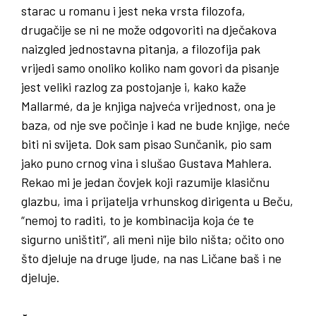
starac u romanu i jest neka vrsta filozofa,
drugačije se ni ne može odgovoriti na dječakova
naizgled jednostavna pitanja, a filozofija pak
vrijedi samo onoliko koliko nam govori da pisanje
jest veliki razlog za postojanje i, kako kaže
Mallarmé, da je knjiga najveća vrijednost, ona je
baza, od nje sve počinje i kad ne bude knjige, neće
biti ni svijeta. Dok sam pisao Sunčanik, pio sam
jako puno crnog vina i slušao Gustava Mahlera.
Rekao mi je jedan čovjek koji razumije klasičnu
glazbu, ima i prijatelja vrhunskog dirigenta u Beču,
“nemoj to raditi, to je kombinacija koja će te
sigurno uništiti”, ali meni nije bilo ništa; očito ono
što djeluje na druge ljude, na nas Ličane baš i ne
djeluje.