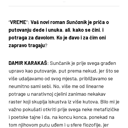
...
“
VREME
”:
Vaš novi roman
Sunčanik
je priča o
putovanju dede i unuka
,
ali
,
kako se čini
,
i
potraga za đavolom
.
Ko je đavo i za čim oni
zapravo tragaju
?
DAMIR KARAKAŠ
: Sunčanik je prije svega građen
upravo kao putovanje, put prema nekud, jer što se
više udaljavamo od svog mjesta, približavamo se
neumitno sami sebi. No, više me od linearne
potrage u narativnoj cjelini zanimao nekakav
raster koji skuplja iskustva iz više kutova. Bilo mi je
važno pokušati otkriti prije svega neke metafizičke
i poetske tajne i da, na koncu konca, ponekad na
tom njihovom putu uđem i u sfere fiozofije, jer