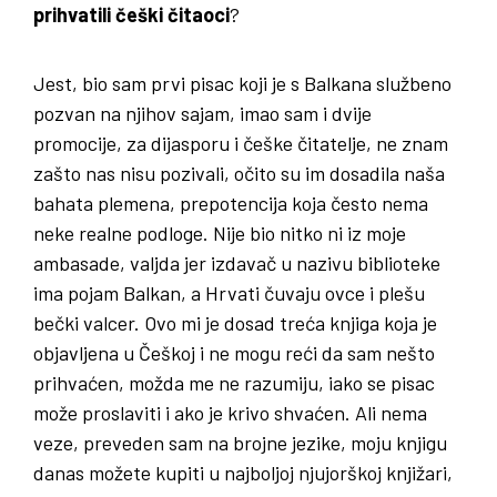
prihvatili češki čitaoci
?
Jest, bio sam prvi pisac koji je s Balkana službeno
pozvan na njihov sajam, imao sam i dvije
promocije, za dijasporu i češke čitatelje, ne znam
zašto nas nisu pozivali, očito su im dosadila naša
bahata plemena, prepotencija koja često nema
neke realne podloge. Nije bio nitko ni iz moje
ambasade, valjda jer izdavač u nazivu biblioteke
ima pojam Balkan, a Hrvati čuvaju ovce i plešu
bečki valcer. Ovo mi je dosad treća knjiga koja je
objavljena u Češkoj i ne mogu reći da sam nešto
prihvaćen, možda me ne razumiju, iako se pisac
može proslaviti i ako je krivo shvaćen. Ali nema
veze, preveden sam na brojne jezike, moju knjigu
danas možete kupiti u najboljoj njujorškoj knjižari,