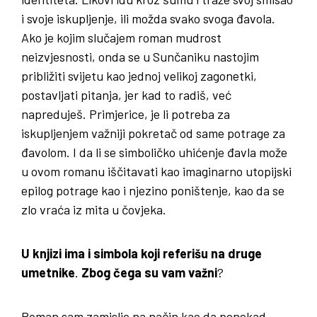
i svoje iskupljenje, ili možda svako svoga đavola.
Ako je kojim slučajem roman mudrost
neizvjesnosti, onda se u Sunčaniku nastojim
približiti svijetu kao jednoj velikoj zagonetki,
postavljati pitanja, jer kad to radiš, već
napreduješ. Primjerice, je li potreba za
iskupljenjem važniji pokretač od same potrage za
đavolom. I da li se simboličko uhićenje đavla može
u ovom romanu iščitavati kao imaginarno utopijski
epilog potrage kao i njezino poništenje, kao da se
zlo vraća iz mita u čovjeka.
U knjizi ima i simbola koji referišu na druge
umetnike
.
Zbog čega su vam važni
?
Roman sam zamislio na način kao da ponekad