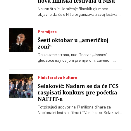
nova filmska festivala u Nišu
Nakon što je Udruženje filmskih glumaca
objavilo da će u Nišu organizovati svoj festival,
Grad Niš je ubrzao pripreme drugog festivala.
Izgleda da će oba biti u istom terminu
Premijera
Šesti oktobar u „američkoj
zoni“
Da zauzme stranu, nudi Teatar „Ulysses“
gledaocu najnovijom premijerom, čuvenom
dramom Ronalda Harvuda „Na čijoj strani“ u
režiji Lenke Udovički. Glume Svetozar Cvetković
i Ozren Grabarić
Ministarstvo kulture
Selaković: Nadam se da će FCS
raspisati konkurs pre početka
NAFFIT-a
Potpisujući ugovor na 17 miliona dinara za
Nacionalni festival filma i TV, ministar Selaković
je izrazio nadu da će Filmski centar Srbije
objaviti konkurse pre početka tog festivala na
Zlatiboru