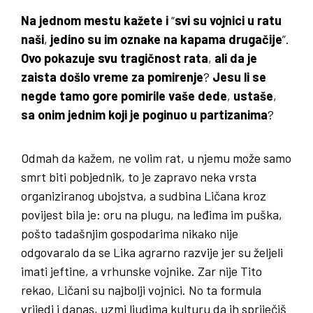
Na jednom mestu kažete i
“
svi su vojnici u ratu
naši
,
jedino su im oznake na kapama drugačije
”.
Ovo pokazuje svu tragičnost rata
,
ali da je
zaista došlo vreme za pomirenje
?
Jesu li se
negde tamo gore pomirile vaše dede
,
ustaše
,
sa onim jednim koji je poginuo u partizanima
?
Odmah da kažem, ne volim rat, u njemu može samo
smrt biti pobjednik, to je zapravo neka vrsta
organiziranog ubojstva, a sudbina Ličana kroz
povijest bila je: oru na plugu, na leđima im puška,
pošto tadašnjim gospodarima nikako nije
odgovaralo da se Lika agrarno razvije jer su željeli
imati jeftine, a vrhunske vojnike. Zar nije Tito
rekao, Ličani su najbolji vojnici. No ta formula
vrijedi i danas, uzmi ljudima kulturu da ih spriječiš