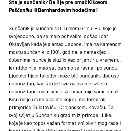
Šta je sunčanik
?
Da li je pre omaž Kišovom
Peščaniku
ili Bernhardovim hodačima
?
Sunčanik je sunčani sat, u mom Brinju – u koje je
svojedobno, da se malo pohvalim, došao i car
Oktavijan kada je slamao Japode, ima na kamenom
mostu sunčanik iz 1801. godine, a nama djeci,
čobanima, sunce je služilo kao orijentir u vremenu,
jer nitko nije imao sat pa smo se ravnali po suncu.
Ljudsko tijelo također može biti sunčanik, doduše
nepouzdan, kao što je i sve na ovome svijetu
nepouzdano, osim smrti. A roman nije samo omaž
Kišu nego i svim piscima koji su me formirali,
primjerice Bulatoviću, Crnjanskom, Kovaču. Taj
svoj svijet u Sunčaniku gradim iz prirode i Like,
koja je kao topos važan formativni okvir mog rada i
identiteta. Likovi idu kroz šumu i traže svoj smisao