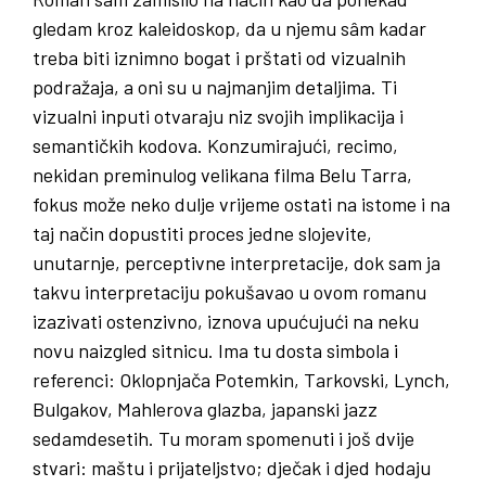
gledam kroz kaleidoskop, da u njemu sâm kadar
treba biti iznimno bogat i prštati od vizualnih
podražaja, a oni su u najmanjim detaljima. Ti
vizualni inputi otvaraju niz svojih implikacija i
semantičkih kodova. Konzumirajući, recimo,
nekidan preminulog velikana filma Belu Tarra,
fokus može neko dulje vrijeme ostati na istome i na
taj način dopustiti proces jedne slojevite,
unutarnje, perceptivne interpretacije, dok sam ja
takvu interpretaciju pokušavao u ovom romanu
izazivati ostenzivno, iznova upućujući na neku
novu naizgled sitnicu. Ima tu dosta simbola i
referenci: Oklopnjača Potemkin, Tarkovski, Lynch,
Bulgakov, Mahlerova glazba, japanski jazz
sedamdesetih. Tu moram spomenuti i još dvije
stvari: maštu i prijateljstvo; dječak i djed hodaju