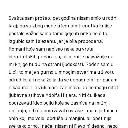
Svašta sam prošao, pet godina nisam smio u rodni
kraj, pa su zbog mene u jednom trenutku knjige
postale važne samo tamo gdje ih nitko ne čita.
Izgubio sam i slezenu, jer je bila probodena.
Romani koje sam napisao neka su vrsta
identitetskih previranja, ali meni je najvažnije da
mi knjige budu na strani ljudskosti. Rođen sam u
Lici, to me je sigurno u mnogim stvarima u životu
odredilo, ali neka želja da se dopadnem i pripadam
nikad me nije vukla niti zanimala. Ja ne mogu čitati
ljubavne stihove Adolfa Hitlera. Niti ću ikada
podržavati ideologiju koja se zasniva na mržnji,
ubijanju, niti ću podržavati ustaše. Imam ja tamo i
onih koji me vole, doduše u manjini, ali opet nije
sve tako crno. Inače, nisam ni lijevo ni desno, nego