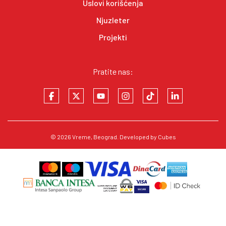
Uslovi korišćenja
Njuzleter
Projekti
Pratite nas:
© 2026
Vreme
, Beograd. Developed by
Cubes