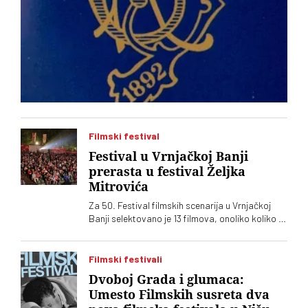
Filmski festival
Festival u Vrnjačkoj Banji
prerasta u festival Željka
Mitrovića
Za 50. Festival filmskih scenarija u Vrnjačkoj
Banji selektovano je 13 filmova, onoliko koliko ih
je i prijavljeno. Među njima, kao i prošle godine,
dominiraju filmovi Željka Mitrovića
Filmski festivali
Dvoboj Grada i glumaca:
Umesto Filmskih susreta dva