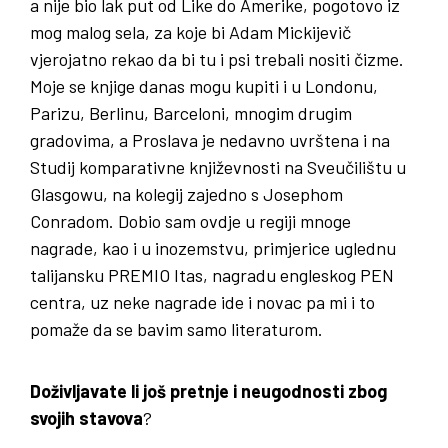
a nije bio lak put od Like do Amerike, pogotovo iz
mog malog sela, za koje bi Adam Mickijevič
vjerojatno rekao da bi tu i psi trebali nositi čizme.
Moje se knjige danas mogu kupiti i u Londonu,
Parizu, Berlinu, Barceloni, mnogim drugim
gradovima, a Proslava je nedavno uvrštena i na
Studij komparativne književnosti na Sveučilištu u
Glasgowu, na kolegij zajedno s Josephom
Conradom. Dobio sam ovdje u regiji mnoge
nagrade, kao i u inozemstvu, primjerice uglednu
talijansku PREMIO Itas, nagradu engleskog PEN
centra, uz neke nagrade ide i novac pa mi i to
pomaže da se bavim samo literaturom.
Doživljavate li još pretnje i neugodnosti zbog
svojih stavova
?