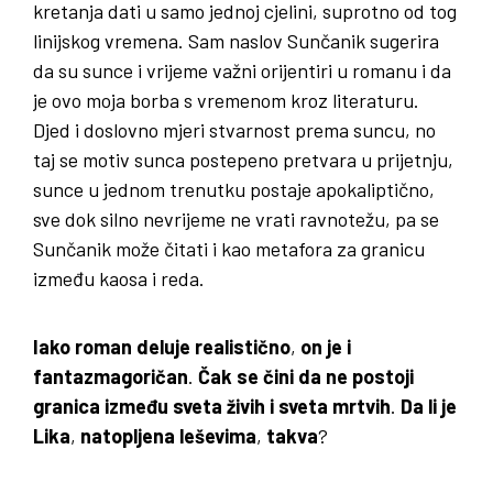
kretanja dati u samo jednoj cjelini, suprotno od tog
linijskog vremena. Sam naslov Sunčanik sugerira
da su sunce i vrijeme važni orijentiri u romanu i da
je ovo moja borba s vremenom kroz literaturu.
Djed i doslovno mjeri stvarnost prema suncu, no
taj se motiv sunca postepeno pretvara u prijetnju,
sunce u jednom trenutku postaje apokaliptično,
sve dok silno nevrijeme ne vrati ravnotežu, pa se
Sunčanik može čitati i kao metafora za granicu
između kaosa i reda.
Iako roman deluje realistično
,
on je i
fantazmagoričan
.
Čak se čini da ne postoji
granica između sveta živih i sveta mrtvih
.
Da li je
Lika
,
natopljena leševima
,
takva
?