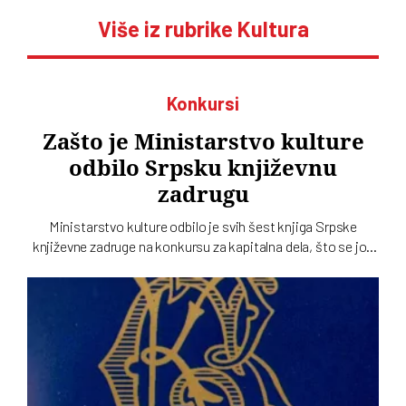
Više iz rubrike Kultura
Konkursi
Zašto je Ministarstvo kulture
odbilo Srpsku književnu
zadrugu
Ministarstvo kulture odbilo je svih šest knjiga Srpske
književne zadruge na konkursu za kapitalna dela, što se još
nikad nije desilo. Podsetimo da je predsednik SKZ profesor
Milo Lompar