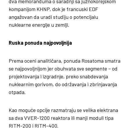
dva memoranduma o saradnji sa južnokorejskom
kompanijom KHNP, dok je francuski EDF
angažovan da uradi studiju o potencijalu
nuklearne energije u zemlji.
Ruska ponuda najpovoljnija
Prema oceni analitičara, ponuda Rosatoma smatra
se najpovoljnijom jer obuhvata sve segmente – od
projektovanja i izgradnje, preko snabdevanja
nuklearnim gorivom, do održavanja i zbrinjavanja
otpada.
Kao moguće opcije razmatraju se velika elektrana
sa dva VVER-1200 reaktora ili manji moduli tipa
RITM-200 i RITM-400.