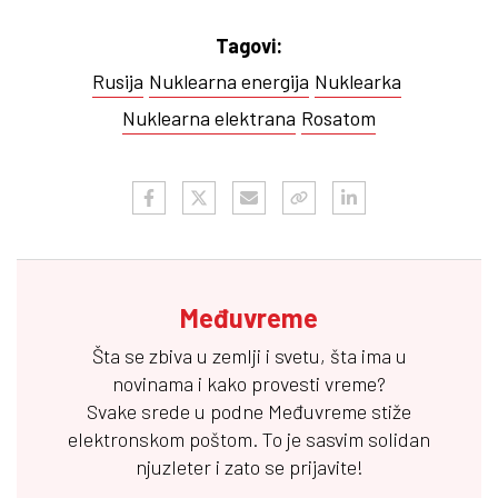
Tagovi:
Rusija
Nuklearna energija
Nuklearka
Nuklearna elektrana
Rosatom
Međuvreme
Šta se zbiva u zemlji i svetu, šta ima u
novinama i kako provesti vreme?
Svake srede u podne
Međuvreme
stiže
elektronskom poštom. To je sasvim solidan
njuzleter i zato se prijavite!