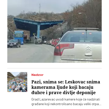
Nadzor
Pazi, snima se: Leskovac snima
kamerama ljude koji bacaju
đubre i prave divlje deponije
Grad Lazarevac uvodi kamere koje će nadzirati
građane koji nekontrolisano bacaju veliki otpad.
Grad na ovaj način pokušava da reši problem