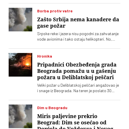
divljih deponija
Borba protiv vatre
Zašto Srbija nema kanadere da
gase požar
Srpske reke i jezera nisu pogodni za zahvatanje
vode avionima i tako ostaju helikopteri. No,
vatrena stihija poput one u Deliblatskoj peščari
ne može da se pobedi samo iz vazduha
Hronika
Pripadnici Obezbeđenja grada
Beograda pomažu u u gašenju
požara u Deliblatskoj peščari
Veliki požar u Deliblatskoj peščari angažovao je
i snage iz Beograda. Na teren je poslato 30
pripadnika Obezbeđenja grada Beograda sa
devet terenskih vozila, a najugroženije je
područje Šumarka
Dim u Beogradu
Miris paljevine prekrio
Beograd: Dim se osećao od
Dorćola do Voždovca i Novog