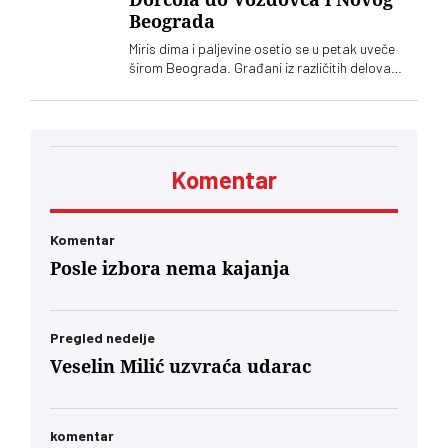
Beograda
Miris dima i paljevine osetio se u petak uveče
širom Beograda. Građani iz različitih delova
grada prijavljivali su isti problem
Komentar
Komentar
Posle izbora nema kajanja
Pregled nedelje
Veselin Milić uzvraća udarac
komentar