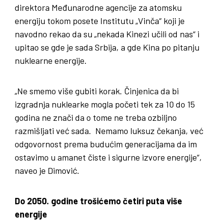
direktora Međunarodne agencije za atomsku
energiju tokom posete Institutu „Vinča“ koji je
navodno rekao da su „nekada Kinezi učili od nas“ i
upitao se gde je sada Srbija, a gde Kina po pitanju
nuklearne energije.
„Ne smemo više gubiti korak. Činjenica da bi
izgradnja nuklearke mogla početi tek za 10 do 15
godina ne znači da o tome ne treba ozbiljno
razmišljati već sada. Nemamo luksuz čekanja, već
odgovornost prema budućim generacijama da im
ostavimo u amanet čiste i sigurne izvore energije“,
naveo je Dimović.
Do 2050. godine trošićemo četiri puta više
energije