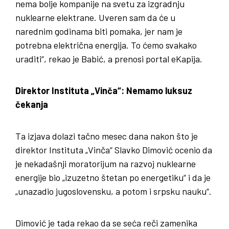
nema bolje kompanije na svetu za izgradnju
nuklearne elektrane. Uveren sam da će u
narednim godinama biti pomaka, jer nam je
potrebna električna energija. To ćemo svakako
uraditi“, rekao je Babić, a prenosi portal eKapija.
Direktor Instituta „Vinča“: Nemamo luksuz
čekanja
Ta izjava dolazi tačno mesec dana nakon što je
direktor Instituta „Vinča“ Slavko Dimović ocenio da
je nekadašnji moratorijum na razvoj nuklearne
energije bio „izuzetno štetan po energetiku“ i da je
„unazadio jugoslovensku, a potom i srpsku nauku“.
Dimović je tada rekao da se seća reči zamenika