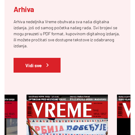
Arhiva
Arhiva nedeljnika Vreme obuhvata sva naša digitalna
izdanja, još od samog početka našeg rada. Svi brojevi se
mogu preuzeti u PDF format, kupovinom digitalnog izdanja,
ili možete pročitati sve dostupne tekstove iz odabranog
izdanja.
Vidi sve