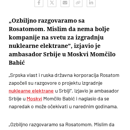
„Ozbiljno razgovaramo sa
Rosatomom. Mislim da nema bolje
kompanije na svetu za izgradnju
nuklearne elektrane”, izjavio je
ambasador Srbije u Moskvi Momčilo
Babić
„Srpska vlast i ruska državna korporacija Rosatom
započeli su razgovore o projektu izgradnje
nuklearne elektrane
u Srbiji“, izjavio je ambasador
Srbije u
Moskvi
Momčilo Babić i naglasio da se
napredak o može očekivati u narednim godinama.
„Ozbiljno razgovaramo sa Rosatomom. Mislim da