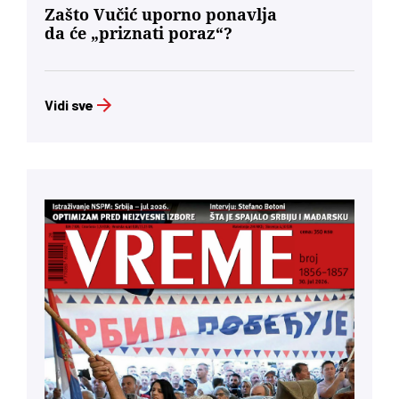
Zašto Vučić uporno ponavlja
da će „priznati poraz“?
Vidi sve