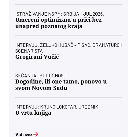
ISTRAŽIVANJE NSPM: SRBIJA – JUL 2026.
Umereni optimizam u priči bez
unapred poznatog kraja
INTERVJU: ŽELJKO HUBAČ – PISAC, DRAMATURG I
SCENARISTA
Grogirani Vučić
SEĆANJA I BUDUĆNOST
Dogodine, ili one tamo, ponovo u
svom Novom Sadu
INTERVJU: KRUNO LOKOTAR, UREDNIK
U vrtu knjiga
Vidi sve