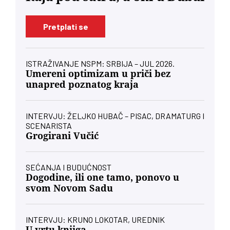
Pretplati se
ISTRAŽIVANJE NSPM: SRBIJA – JUL 2026.
Umereni optimizam u priči bez
unapred poznatog kraja
INTERVJU: ŽELJKO HUBAČ – PISAC, DRAMATURG I
SCENARISTA
Grogirani Vučić
SEĆANJA I BUDUĆNOST
Dogodine, ili one tamo, ponovo u
svom Novom Sadu
INTERVJU: KRUNO LOKOTAR, UREDNIK
U vrtu knjiga