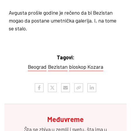
Avgusta prošle godine je rečeno da bi Bezistan
mogao da postane umetnička galerija. I, na tome
se stalo.
Tagovi:
Beograd
Bezistan
bioskop Kozara
Međuvreme
Šta se zbiva u zemlji i svetu, šta ima u