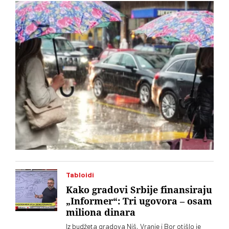
predelima mogu se očekivati padavine, objavio je RHMZ
Tabloidi
Kako gradovi Srbije finansiraju
„Informer“: Tri ugovora – osam
miliona dinara
Iz budžeta gradova Niš, Vranje i Bor otišlo je