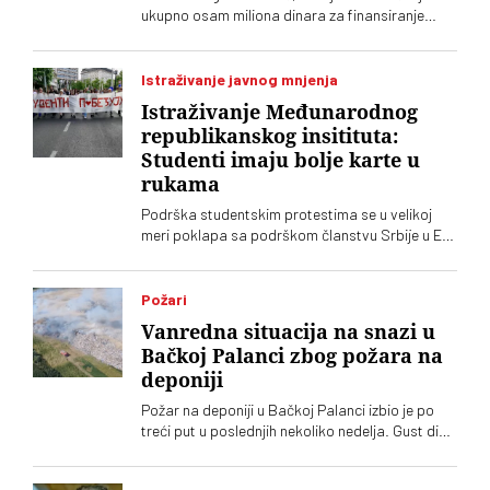
ukupno osam miliona dinara za finansiranje
tabloida „Informer“, kaže Jelena Milošević,
narodna poslanica Stranke slobode i pravde
Istraživanje javnog mnjenja
Istraživanje Međunarodnog
republikanskog insitituta:
Studenti imaju bolje karte u
rukama
Podrška studentskim protestima se u velikoj
meri poklapa sa podrškom članstvu Srbije u EU.
Stručnjaci ipak ocenjuju da to neće biti jedna od
ključnih tema predstojeće izborne kampanje.
Kak god, i istraživanje Međunarodnog
Požari
republikanskog instituta pokazuje da studenti u
Vanredna situacija na snazi u
rukama imaju bolje karte od režimskih partija
Bačkoj Palanci zbog požara na
deponiji
Požar na deponiji u Bačkoj Palanci izbio je po
treći put u poslednjih nekoliko nedelja. Gust dim
se proširio po naselju. Građani upozoravaju na
zagađenje i otežano disanje