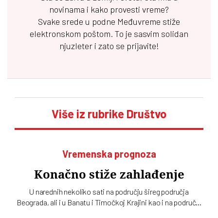
novinama i kako provesti vreme?
Svake srede u podne
Međuvreme
stiže
elektronskom poštom. To je sasvim solidan
njuzleter i zato se prijavite!
Više iz rubrike Društvo
Vremenska prognoza
Konačno stiže zahlađenje
U narednih nekoliko sati na području šireg područja
Beograda, ali i u Banatu i Timočkoj Krajini kao i na području
Šumadije i Pomoravlja, juga Bačke i u brdsko-planinskim