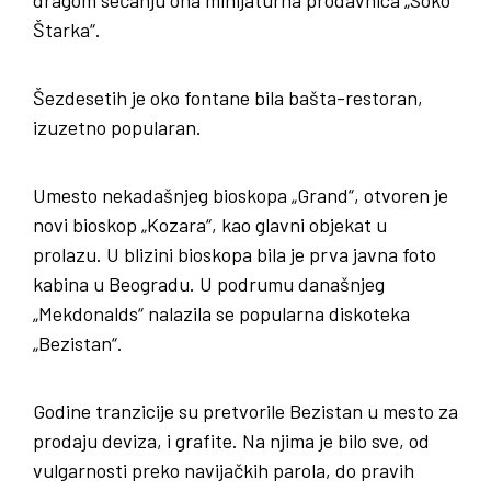
dragom sećanju ona minijaturna prodavnica „Soko
Štarka“.
Šezdesetih je oko fontane bila bašta-restoran,
izuzetno popularan.
Umesto nekadašnjeg bioskopa „Grand“, otvoren je
novi bioskop „Kozara“, kao glavni objekat u
prolazu. U blizini bioskopa bila je prva javna foto
kabina u Beogradu. U podrumu današnjeg
„Mekdonalds“ nalazila se popularna diskoteka
„Bezistan“.
Godine tranzicije su pretvorile Bezistan u mesto za
prodaju deviza, i grafite. Na njima je bilo sve, od
vulgarnosti preko navijačkih parola, do pravih