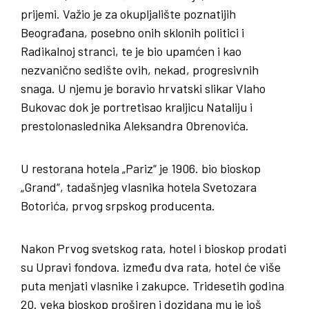
prijemi. Važio je za okupljalište poznatijih
Beograđana, posebno onih sklonih politici i
Radikalnoj stranci, te je bio upamćen i kao
nezvanično sedište ovih, nekad, progresivnih
snaga. U njemu je boravio hrvatski slikar Vlaho
Bukovac dok je portretisao kraljicu Nataliju i
prestolonaslednika Aleksandra Obrenovića.
U restorana hotela „Pariz“ je 1906. bio bioskop
„Grand“, tadašnjeg vlasnika hotela Svetozara
Botorića, prvog srpskog producenta.
Nakon Prvog svetskog rata, hotel i bioskop prodati
su Upravi fondova. između dva rata, hotel će više
puta menjati vlasnike i zakupce. Tridesetih godina
20. veka bioskop proširen i dozidana mu je još