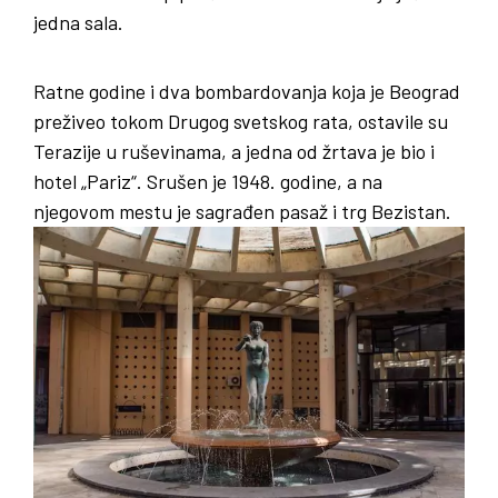
jedna sala.
Ratne godine i dva bombardovanja koja je Beograd
preživeo tokom Drugog svetskog rata, ostavile su
Terazije u ruševinama, a jedna od žrtava je bio i
hotel „Pariz“. Srušen je 1948. godine, a na
njegovom mestu je sagrađen pasaž i trg Bezistan.