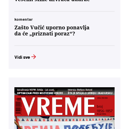
komentar
Zašto Vučić uporno ponavlja
da će „priznati poraz“?
Vidi sve