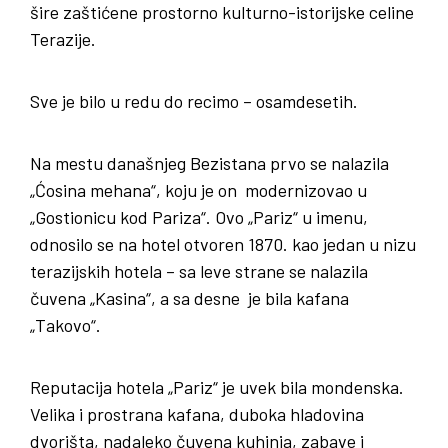
šire zaštićene prostorno kulturno-istorijske celine
Terazije.
Sve je bilo u redu do recimo – osamdesetih.
Na mestu današnjeg Bezistana prvo se nalazila
„Ćosina mehana“, koju je on modernizovao u
„Gostionicu kod Pariza“. Ovo „Pariz“ u imenu,
odnosilo se na hotel otvoren 1870. kao jedan u nizu
terazijskih hotela – sa leve strane se nalazila
čuvena „Kasina“, a sa desne je bila kafana
„Takovo“.
Reputacija hotela „Pariz“ je uvek bila mondenska.
Velika i prostrana kafana, duboka hladovina
dvorišta, nadaleko čuvena kuhinja, zabave i