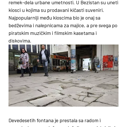
remek-dela urbane umetnosti. U Bezistan su uneti
kiosci u kojima su prodavani kičasti suveniri.
Najpopularniji među kioscima bio je onaj sa
bedževima i nalepnicama za majice, a pre svega po
piratskim muzičkim i filmskim kasetama i
diskovima.
Devedesetih fontana je prestala sa radom i