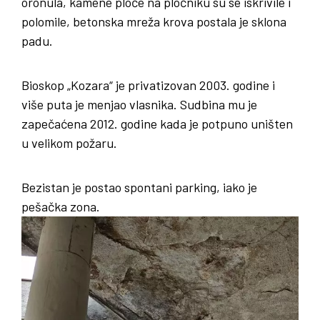
oronula, kamene ploče na pločniku su se iskrivile i
polomile, betonska mreža krova postala je sklona
padu.
Bioskop „Kozara“ je privatizovan 2003. godine i
više puta je menjao vlasnika. Sudbina mu je
zapečaćena 2012. godine kada je potpuno uništen
u velikom požaru.
Bezistan je postao spontani parking, iako je
pešačka zona.