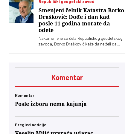
Republički geogetski zavod
Smenjeni čelnik Katastra Borko
Drašković: Dođe i dan kad
posle 11 godina morate da
odete
Nakon smene sa čela Republičkog geodetskog
zavoda, Borko Drašković kaže da ne želi da
spekuliše o razlozima odluke Vlade Srbije
Komentar
Komentar
Posle izbora nema kajanja
Pregled nedelje
Veselin Milić uzvraća udarac