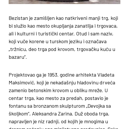
Bezistan je zamišljen kao natkriveni manji trg, koji
bi služio kao mesto okupljanja zanatlija i trgovaca,
ali i kulturni i turistički centar. Otud i sam naziv,
koji vuče korene u turskom jeziku i označava
„tržnicu, deo trga pod krovom, trgovačku kuću u
bazaru“.
Projektovao ga je 1953. godine arhitekta Vladeta
Maksimović, koji je nekadašnju hladovinu drveća
zamenio betonskim krovom u obliku mreže. U
centar trga, kao mesto za predah, postavio je
fontanu sa bronzanom skulpturom „Devojka sa
školjkom“, Aleksandra Zarina. Duž oboda trga,
napravljen je niz radnji, od kojih je mnogima u