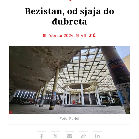
Bezistan, od sjaja do
đubreta
18. februar 2024, 16:48
S.Ć.
Foto: FpNet