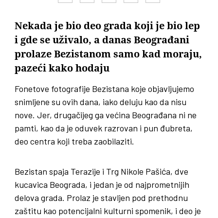
Nekada je bio deo grada koji je bio lep
i gde se uživalo, a danas Beograđani
prolaze Bezistanom samo kad moraju,
pazeći kako hodaju
Fonetove fotografije Bezistana koje objavljujemo
snimljene su ovih dana, iako deluju kao da nisu
nove. Jer, drugačijeg ga većina Beograđana ni ne
pamti, kao da je oduvek razrovan i pun đubreta,
deo centra koji treba zaobilaziti.
Bezistan spaja Terazije i Trg Nikole Pašića, dve
kucavica Beograda, i jedan je od najprometnijih
delova grada. Prolaz je stavljen pod prethodnu
zaštitu kao potencijalni kulturni spomenik, i deo je