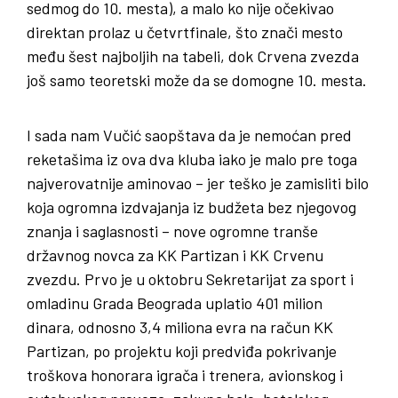
sedmog do 10. mesta), a malo ko nije očekivao
direktan prolaz u četvrtfinale, što znači mesto
među šest najboljih na tabeli, dok Crvena zvezda
još samo teoretski može da se domogne 10. mesta.
I sada nam Vučić saopštava da je nemoćan pred
reketašima iz ova dva kluba iako je malo pre toga
najverovatnije aminovao – jer teško je zamisliti bilo
koja ogromna izdvajanja iz budžeta bez njegovog
znanja i saglasnosti – nove ogromne tranše
državnog novca za KK Partizan i KK Crvenu
zvezdu. Prvo je u oktobru Sekretarijat za sport i
omladinu Grada Beograda uplatio 401 milion
dinara, odnosno 3,4 miliona evra na račun KK
Partizan, po projektu koji predviđa pokrivanje
troškova honorara igrača i trenera, avionskog i