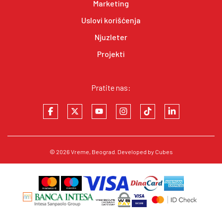
Marketing
Uslovi korišćenja
Njuzleter
Projekti
Pratite nas:
© 2026
Vreme
, Beograd. Developed by
Cubes