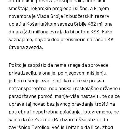
autobuskog prevoza, zakupa hale, hotelskog
smeštaja, lekarskih pregleda i slično, a krajem
novembra je Vlada Srbije iz budžetskih rezervi
uplatila Košarkaškom savezu Srbije 462 miliona
dinara (3,9 miliona evra), da bi potom KSS, kako
saznajemo, najveći deo preusmerio na račun KK
Crvena zvezda.
Pošto je saopštio da nema snage da sprovede
privatizaciju, a ona je, po njegovom mišljenju,
jedino rešenje, sva je prilika da će se praksa
netransparentne, neplanske i raskalašne državne i
paradržavne pomoći manje-više nastaviti, te da će
uprave taj novac bez javnog pravdanja trošiti na
potrebna i nepotrebna pojačanja. Istovremeno, ne
samo da će Zvezda i Partizan teško stizati do
završnice Evrolige, već je i pitanje da li će, zbog