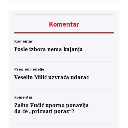
Kelemenu Hunoru u Rumuniji bila je jasna: ‘Sada
ćete da ućutite i slušate naređenja. Neće vam
biti prijatno. Dobićete znatno manje novca pod
neuporedivo oštrijim uslovima, jer ste od prvog
Komentar
minuta bili lojalni, entuzijastični saučesnici
Orbana i ko zna kojih sve lokalnih diktatora u
regionu.’… U današnjim okvirima, glas
mađarske dijaspore u Berlinu će za Budimpeštu
Komentar
verovatno nositi veću političku težinu od glasa
Posle izbora nema kajanja
Mađara u Subotici. To jeste politički škakljivo,
ali to je ideja nacionalnog identiteta konačno
usidrena u 21. vek – svesno odvojena od
toksične prošlosti koja nam je trovala društvo
Pregled nedelje
decenijama”
Veselin Milić uzvraća udarac
komentar
Zašto Vučić uporno ponavlja
da će „priznati poraz“?