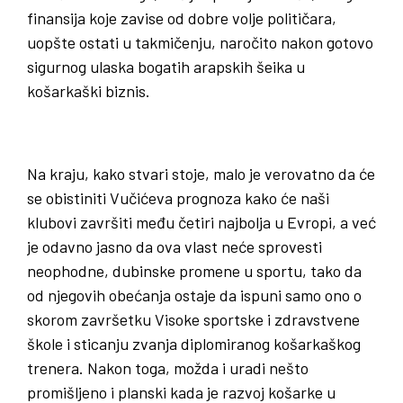
finansija koje zavise od dobre volje političara,
uopšte ostati u takmičenju, naročito nakon gotovo
sigurnog ulaska bogatih arapskih šeika u
košarkaški biznis.
Na kraju, kako stvari stoje, malo je verovatno da će
se obistiniti Vučićeva prognoza kako će naši
klubovi završiti među četiri najbolja u Evropi, a već
je odavno jasno da ova vlast neće sprovesti
neophodne, dubinske promene u sportu, tako da
od njegovih obećanja ostaje da ispuni samo ono o
skorom završetku Visoke sportske i zdravstvene
škole i sticanju zvanja diplomiranog košarkaškog
trenera. Nakon toga, možda i uradi nešto
promišljeno i planski kada je razvoj košarke u