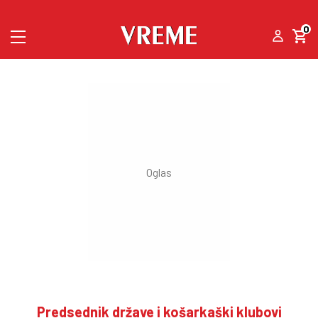
0
Predsednik države i košarkaški klubovi