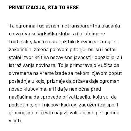
PRIVATIZACIJA
,
ŠTA TO BEŠE
Ta ogromna i uglavnom netransparentna ulaganja
u ova dva košarkaška kluba, a i u istoimene
fudbalske, kao i izostanak bilo kakvog strategije i
zakonskih izmena po ovom pitanju, bili su i ostali
stalni izvor kritika nezavisne javnosti i opozicije, a i
istraživanja novinara. To je primoravalo Vučića da
s vremena na vreme izađe sa nekom izjavom poput
poslednje u kojoj priznaje da država daje ogroman
novac klubovima, ali i da je nemoćna pred
navijačima da sprovede privatizaciju, koju su, da
podsetimo, on i njegovi kadrovi zaduženi za sport
gromoglasno i često najavljivali u prvih pet godina
vlasti.