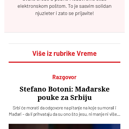
elektronskom poštom. To je sasvim solidan
njuzleter i zato se prijavite!
Više iz rubrike Vreme
Razgovor
Stefano Botoni: Mađarske
pouke za Srbiju
Srbi će morati da odgovore na pitanje na koje su morali i
Mađari – da li prihvataju da su ono što jesu, ni manje ni više…
To u intervjuu za novi dvobroj „Vremena“ kaže istoričar
Stefano Botoni koji poredi političku situaciju u Srbiji i