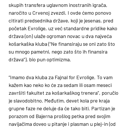
skupih transfera uglavnom inostranih igrača,
naročito u Crvenoj zvezdi. I ovde ćemo ponovo
citirati predsednika države, koji je jesenas, pred
početak Evrolige, uz već standardne pridike kako
država (on) ulaže ogroman novac u dva najveća
košarkaška kluba (“Ne finansiraju se oni zato što
su mnogo pametni, nego zato što ih finansira
država”), bio pun optimizma.
“Imamo dva kluba za Fajnal for Evrolige. To vam
kažem kao neko ko će za sedam ili osam meseci
završiti fakultet za košarkaškog trenera”, poručio
je slavodobitno. Međutim, devet kola pre kraja
grupne faze ne deluje da će tako biti. Partizan je
porazom od Bajerna prošlog petka pred svojim
navijačima doveo u pitanje i plasman u plej-in (od