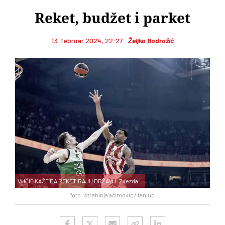
Reket, budžet i parket
13. februar 2024, 22:27
Željko Bodrožić
VUČIĆ KAŽE DA REKETIRAJU DRŽAVU: Zvezda...
foto: strahinja aćimović / tanjug