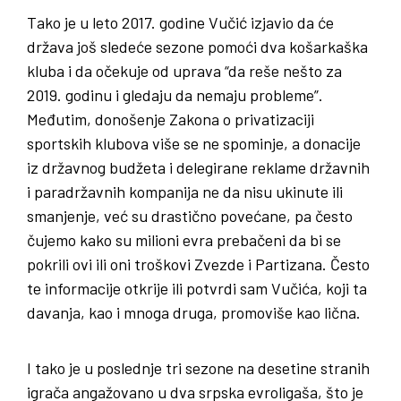
Tako je u leto 2017. godine Vučić izjavio da će
država još sledeće sezone pomoći dva košarkaška
kluba i da očekuje od uprava “da reše nešto za
2019. godinu i gledaju da nemaju probleme”.
Međutim, donošenje Zakona o privatizaciji
sportskih klubova više se ne spominje, a donacije
iz državnog budžeta i delegirane reklame državnih
i paradržavnih kompanija ne da nisu ukinute ili
smanjenje, već su drastično povećane, pa često
čujemo kako su milioni evra prebačeni da bi se
pokrili ovi ili oni troškovi Zvezde i Partizana. Često
te informacije otkrije ili potvrdi sam Vučića, koji ta
davanja, kao i mnoga druga, promoviše kao lična.
I tako je u poslednje tri sezone na desetine stranih
igrača angažovano u dva srpska evroligaša, što je