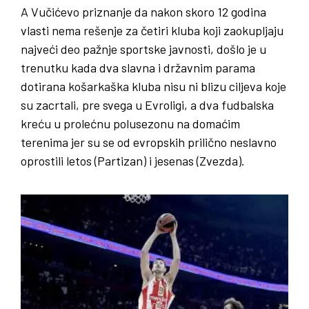
A Vučićevo priznanje da nakon skoro 12 godina
vlasti nema rešenje za četiri kluba koji zaokupljaju
najveći deo pažnje sportske javnosti, došlo je u
trenutku kada dva slavna i državnim parama
dotirana košarkaška kluba nisu ni blizu ciljeva koje
su zacrtali, pre svega u Evroligi, a dva fudbalska
kreću u prolećnu polusezonu na domaćim
terenima jer su se od evropskih prilično neslavno
oprostili letos (Partizan) i jesenas (Zvezda).