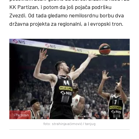
KK Partizan, i potom da još pojača podršku
Zvezdi. Od tada gledamo nemilosrdnu borbu dva
državna projekta za regionalni, a i evropski tron.
…i Partizan
foto: strahinja aćimović / tanjug