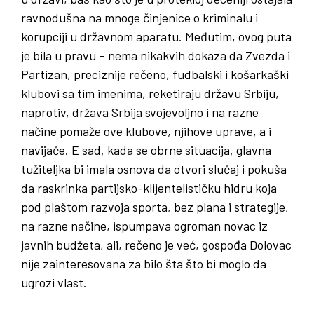
ravnodušna na mnoge činjenice o kriminalu i
korupciji u državnom aparatu. Međutim, ovog puta
je bila u pravu – nema nikakvih dokaza da Zvezda i
Partizan, preciznije rečeno, fudbalski i košarkaški
klubovi sa tim imenima, reketiraju državu Srbiju,
naprotiv, država Srbija svojevoljno i na razne
načine pomaže ove klubove, njihove uprave, a i
navijače. E sad, kada se obrne situacija, glavna
tužiteljka bi imala osnova da otvori slučaj i pokuša
da raskrinka partijsko-klijentelističku hidru koja
pod plaštom razvoja sporta, bez plana i strategije,
na razne načine, ispumpava ogroman novac iz
javnih budžeta, ali, rečeno je već, gospođa Dolovac
nije zainteresovana za bilo šta što bi moglo da
ugrozi vlast.