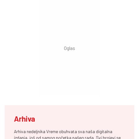
Arhiva
Arhiva nedeljnika Vreme obuhvata sva naša digitalna
izdanja, još od samog početka našeg rada. Svi brojevi se