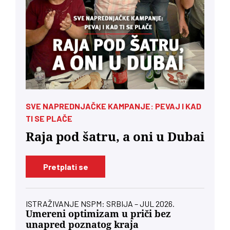
SVE NAPREDNJAČKE KAMPANJE: PEVAJ I KAD
TI SE PLAČE
Raja pod šatru, a oni u Dubai
Pretplati se
ISTRAŽIVANJE NSPM: SRBIJA – JUL 2026.
Umereni optimizam u priči bez
unapred poznatog kraja