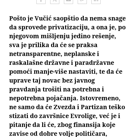
Pošto je Vučić saopštio da nema snage
da sprovede privatizaciju, a ona je, po
njegovom mišljenju jedino rešenje,
sva je prilika da će se praksa
netransparentne, neplanske i
raskalašne državne i paradržavne
pomoći manje-više nastaviti, te da će
uprave taj novac bez javnog
pravdanja trošiti na potrebna i
nepotrebna pojačanja. Istovremeno,
ne samo da će Zvezda i Partizan teško
stizati do završnice Evrolige, već je i
pitanje da li će, zbog finansija koje
zavise od dobre volje političara,