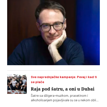
Mađarskoj
Sve naprednjačke kampanje: Pevaj i kad ti
se plače
Raja pod šatru, a oni u Dubai
Šatre sa džigera-muzikom, prasetinom i
alkoholisanjem pojavljivale su se u nekom obliku
tokom cele radikalsko-naprednjačke karijere, a