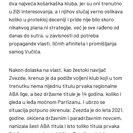
dva najveća košarkaška kluba, jer su oni trenutno
u žiži interesovanja, a i njihov slučaj verno oslikava
koliko u protekloj deceniji i pride nije bilo skoro
nikakvog plana ni strategije, već je sve rađeno od
danas do sutra, u zavisnosti od potreba
propagande vlasti, ličnih afiniteta i promišljanja
samog Vučića.
Nakon dolaska na vlast, kao žestoki navijač
Zvezde, krenuo je da podiže voljeni klub koji u tom
trenutku nema nijednu titulu prvaka regionalne
ABA lige, a bez državne titule je 14 godina, koliko i
gleda u leđa moćnom Partizanu. I ubrzo se
situacija potpuno okrenula: Zvezda je do leta 2021.
godine, okićena državnim i paradržavnim novcem,
nanizala šest ABA titula i isto toliko titula prvaka