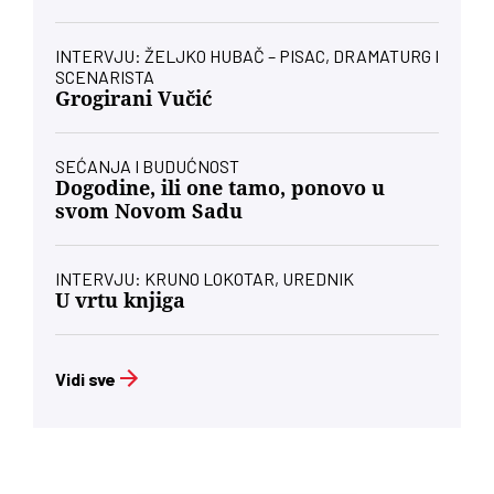
INTERVJU: ŽELJKO HUBAČ – PISAC, DRAMATURG I
SCENARISTA
Grogirani Vučić
SEĆANJA I BUDUĆNOST
Dogodine, ili one tamo, ponovo u
svom Novom Sadu
INTERVJU: KRUNO LOKOTAR, UREDNIK
U vrtu knjiga
Vidi sve