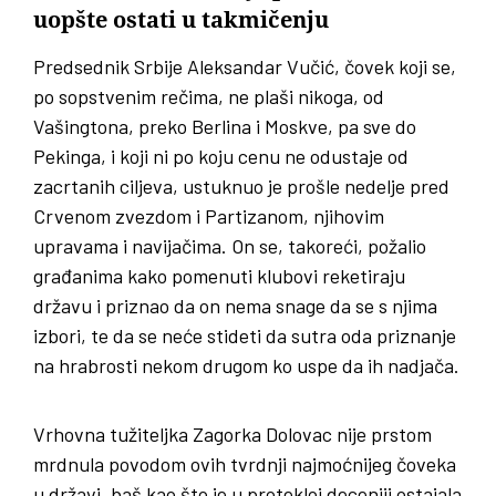
uopšte ostati u takmičenju
Predsednik Srbije Aleksandar Vučić, čovek koji se,
po sopstvenim rečima, ne plaši nikoga, od
Vašingtona, preko Berlina i Moskve, pa sve do
Pekinga, i koji ni po koju cenu ne odustaje od
zacrtanih ciljeva, ustuknuo je prošle nedelje pred
Crvenom zvezdom i Partizanom, njihovim
upravama i navijačima. On se, takoreći, požalio
građanima kako pomenuti klubovi reketiraju
državu i priznao da on nema snage da se s njima
izbori, te da se neće stideti da sutra oda priznanje
na hrabrosti nekom drugom ko uspe da ih nadjača.
Vrhovna tužiteljka Zagorka Dolovac nije prstom
mrdnula povodom ovih tvrdnji najmoćnijeg čoveka
u državi, baš kao što je u protekloj deceniji ostajala