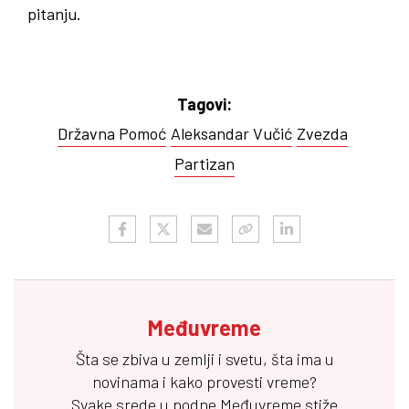
pitanju.
Tagovi:
Državna Pomoć
Aleksandar Vučić
Zvezda
Partizan
Međuvreme
Šta se zbiva u zemlji i svetu, šta ima u
novinama i kako provesti vreme?
Svake srede u podne
Međuvreme
stiže