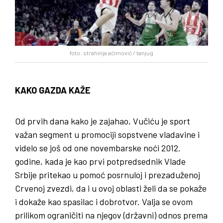
…
foto: strahinja aćimović / tanjug
KAKO GAZDA KAŽE
Od prvih dana kako je zajahao, Vučiću je sport
važan segment u promociji sopstvene vladavine i
videlo se još od one novembarske noći 2012.
godine, kada je kao prvi potpredsednik Vlade
Srbije pritekao u pomoć posrnuloj i prezaduženoj
Crvenoj zvezdi, da i u ovoj oblasti želi da se pokaže
i dokaže kao spasilac i dobrotvor. Valja se ovom
prilikom ograničiti na njegov (državni) odnos prema