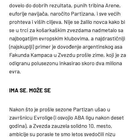
dovelo do dobrih rezultata, punih tribina Arene,
euforije navijača, naročito Partizana, i sve većih
prohteva i viših ciljeva. Nije se žalilo novca kako bi
se u trci za košarkaškim zvezdama nadmetalo sa
najbogatijim evropskim klubovima, a najdrastičniji
(najskuplji) primer je dovođenje argentinskog asa
Fakunda Kampaca u Zvezdu prošle zime, koji je za
odigranu polusezonu inkasirao skoro dva miliona
evra.
IMA SE
,
MOŽE SE
Nakon što je prošle sezone Partizan ušao u
završnicu Evrolige (i osvojio ABA ligu nakon deset
godina), a Zvezda zauzela solidno 10. mesto,
ambicije su porasle te smo letos svedočili nizu