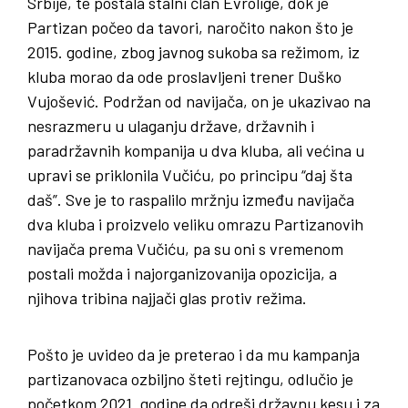
Srbije, te postala stalni član Evrolige, dok je
Partizan počeo da tavori, naročito nakon što je
2015. godine, zbog javnog sukoba sa režimom, iz
kluba morao da ode proslavljeni trener Duško
Vujošević. Podržan od navijača, on je ukazivao na
nesrazmeru u ulaganju države, državnih i
paradržavnih kompanija u dva kluba, ali većina u
upravi se priklonila Vučiću, po principu “daj šta
daš”. Sve je to raspalilo mržnju između navijača
dva kluba i proizvelo veliku omrazu Partizanovih
navijača prema Vučiću, pa su oni s vremenom
postali možda i najorganizovanija opozicija, a
njihova tribina najjači glas protiv režima.
Pošto je uvideo da je preterao i da mu kampanja
partizanovaca ozbiljno šteti rejtingu, odlučio je
početkom 2021. godine da odreši državnu kesu i za