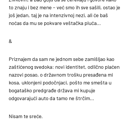
to znaju i bez mene – već smo ih sve sašili, ostao je
još jedan, taj je na intenzivnoj nezi, ali će baš
noćas da mu se pokvare veštačka pluća…
&
Priznajem da sam ne jednom sebe zamišljao kao
zaštićenog svedoka: novi identitet, odlično plaćen
nazovi posao, o državnom trošku presađena mi
kosa, uklonjeni podočnjaci, pošto me smešta u
bogataško predgrađe država mi kupuje
odgovarajući auto da tamo ne štrčim…
Nisam te sreće.