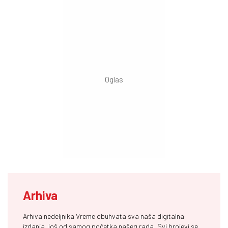
Arhiva
Arhiva nedeljnika Vreme obuhvata sva naša digitalna
izdanja, još od samog početka našeg rada. Svi brojevi se