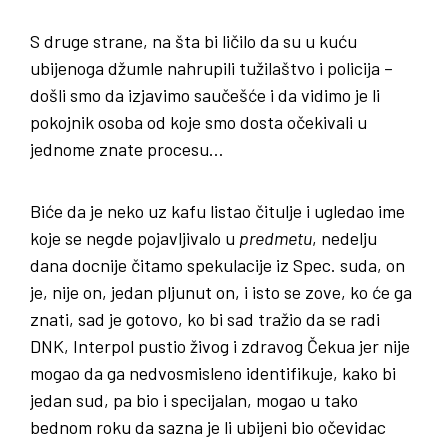
S druge strane, na šta bi ličilo da su u kuću
ubijenoga džumle nahrupili tužilaštvo i policija –
došli smo da izjavimo saučešće i da vidimo je li
pokojnik osoba od koje smo dosta očekivali u
jednome znate procesu…
Biće da je neko uz kafu listao čitulje i ugledao ime
koje se negde pojavljivalo u
predmetu
, nedelju
dana docnije čitamo spekulacije iz Spec. suda, on
je, nije on, jedan pljunut on, i isto se zove, ko će ga
znati, sad je gotovo, ko bi sad tražio da se radi
DNK, Interpol pustio živog i zdravog Čekua jer nije
mogao da ga nedvosmisleno identifikuje, kako bi
jedan sud, pa bio i specijalan, mogao u tako
bednom roku da sazna je li ubijeni bio očevidac