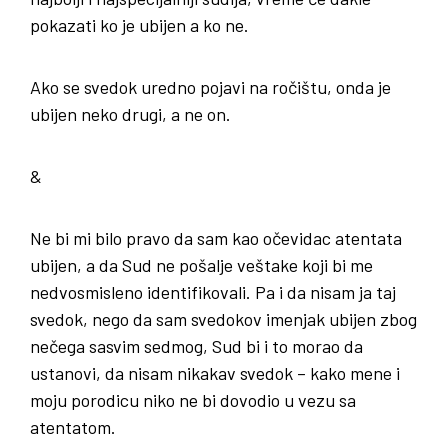
pokazati ko je ubijen a ko ne.
Ako se svedok uredno pojavi na ročištu, onda je
ubijen neko drugi, a ne on.
&
Ne bi mi bilo pravo da sam kao očevidac atentata
ubijen, a da Sud ne pošalje veštake koji bi me
nedvosmisleno identifikovali. Pa i da nisam ja taj
svedok, nego da sam svedokov imenjak ubijen zbog
nečega sasvim sedmog, Sud bi i to morao da
ustanovi, da nisam nikakav svedok – kako mene i
moju porodicu niko ne bi dovodio u vezu sa
atentatom.