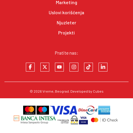
Marketing
Uslovi korišćenja
Njuzleter
Projekti
Pratite nas:
© 2026
Vreme
, Beograd. Developed by
Cubes