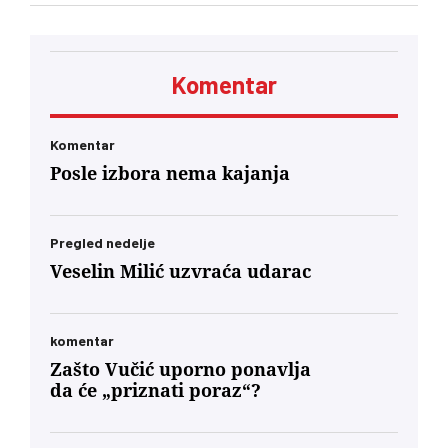
Kelemenu Hunoru u Rumuniji bila je jasna: ‘Sada
ćete da ućutite i slušate naređenja. Neće vam
biti prijatno. Dobićete znatno manje novca pod
neuporedivo oštrijim uslovima, jer ste od prvog
Komentar
minuta bili lojalni, entuzijastični saučesnici
Orbana i ko zna kojih sve lokalnih diktatora u
regionu.’… U današnjim okvirima, glas
mađarske dijaspore u Berlinu će za Budimpeštu
Komentar
verovatno nositi veću političku težinu od glasa
Posle izbora nema kajanja
Mađara u Subotici. To jeste politički škakljivo,
ali to je ideja nacionalnog identiteta konačno
usidrena u 21. vek – svesno odvojena od
toksične prošlosti koja nam je trovala društvo
Pregled nedelje
decenijama”
Veselin Milić uzvraća udarac
komentar
Zašto Vučić uporno ponavlja
da će „priznati poraz“?