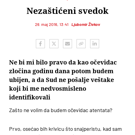
Nezaštićeni svedok
26. maj 2016, 13:41
Ljubomir Živkov
Ne bi mi bilo pravo da kao očevidac
zločina godinu dana potom budem
ubijen, a da Sud ne pošalje veštake
koji bi me nedvosmisleno
identifikovali
Zašto ne volim da budem očevidac atentata?
Prvo, osećao bih krivicu što snajperistu, kad sam