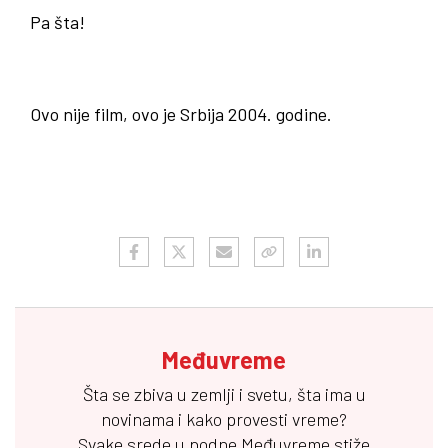
Pa šta!
Ovo nije film, ovo je Srbija 2004. godine.
Međuvreme
Šta se zbiva u zemlji i svetu, šta ima u
novinama i kako provesti vreme?
Svake srede u podne
Međuvreme
stiže