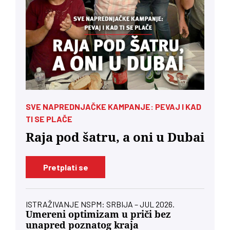
SVE NAPREDNJAČKE KAMPANJE: PEVAJ I KAD
TI SE PLAČE
Raja pod šatru, a oni u Dubai
Pretplati se
ISTRAŽIVANJE NSPM: SRBIJA – JUL 2026.
Umereni optimizam u priči bez
unapred poznatog kraja