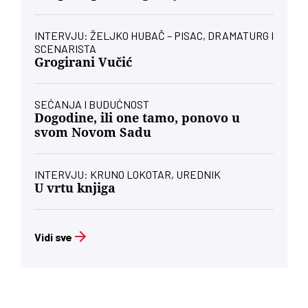
INTERVJU: ŽELJKO HUBAČ – PISAC, DRAMATURG I
SCENARISTA
Grogirani Vučić
SEĆANJA I BUDUĆNOST
Dogodine, ili one tamo, ponovo u
svom Novom Sadu
INTERVJU: KRUNO LOKOTAR, UREDNIK
U vrtu knjiga
Vidi sve