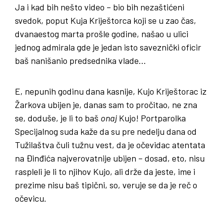
Ja i kad bih nešto video – bio bih nezaštićeni
svedok, poput Kuja Kriještorca koji se u zao čas,
dvanaestog marta prošle godine, našao u ulici
jednog admirala gde je jedan isto saveznički oficir
baš nanišanio predsednika vlade…
E, nepunih godinu dana kasnije, Kujo Kriještorac iz
Žarkova ubijen je, danas sam to pročitao, ne zna
se, doduše, je li to baš
onaj
Kujo! Portparolka
Specijalnog suda kaže da su pre nedelju dana od
Tužilaštva čuli tužnu vest, da je očevidac atentata
na Đinđića najverovatnije ubijen – dosad, eto, nisu
raspleli je li to njihov Kujo, ali drže da jeste, ime i
prezime nisu baš tipični, so, veruje se da je reč o
očevicu.