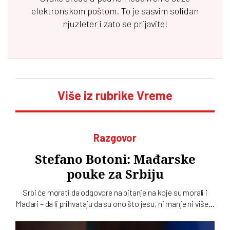
elektronskom poštom. To je sasvim solidan
njuzleter i zato se prijavite!
Više iz rubrike Vreme
Razgovor
Stefano Botoni: Mađarske
pouke za Srbiju
Srbi će morati da odgovore na pitanje na koje su morali i
Mađari – da li prihvataju da su ono što jesu, ni manje ni više…
To u intervjuu za novi dvobroj „Vremena“ kaže istoričar
Stefano Botoni koji poredi političku situaciju u Srbiji i