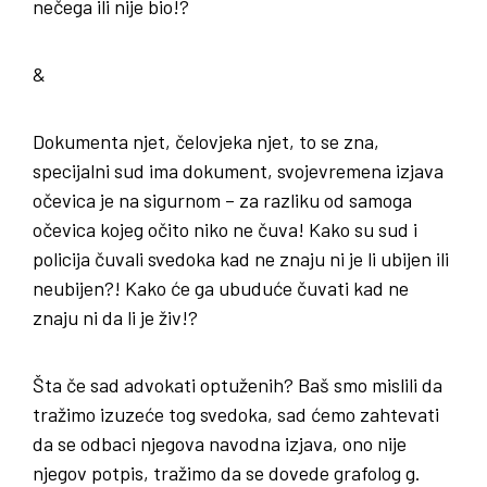
nečega ili nije bio!?
&
Dokumenta njet, čelovjeka njet, to se zna,
specijalni sud ima dokument, svojevremena izjava
očevica je na sigurnom – za razliku od samoga
očevica kojeg očito niko ne čuva! Kako su sud i
policija čuvali svedoka kad ne znaju ni je li ubijen ili
neubijen?! Kako će ga ubuduće čuvati kad ne
znaju ni da li je živ!?
Šta če sad advokati optuženih? Baš smo mislili da
tražimo izuzeće tog svedoka, sad ćemo zahtevati
da se odbaci njegova navodna izjava, ono nije
njegov potpis, tražimo da se dovede grafolog g.