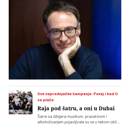
Mađarskoj
Sve naprednjačke kampanje: Pevaj i kad ti
se plače
Raja pod šatru, a oni u Dubai
Šatre sa džigera-muzikom, prasetinom i
alkoholisanjem pojavljivale su se u nekom obliku
tokom cele radikalsko-naprednjačke karijere, a