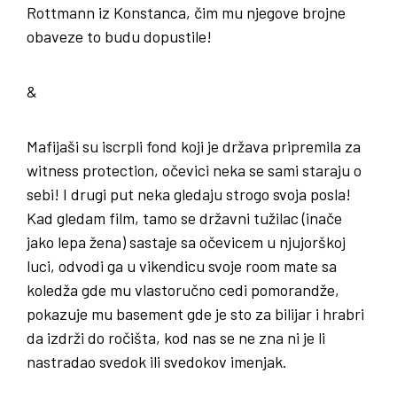
Rottmann iz Konstanca, čim mu njegove brojne
obaveze to budu dopustile!
&
Mafijaši su iscrpli fond koji je država pripremila za
witness protection, očevici neka se sami staraju o
sebi! I drugi put neka gledaju strogo svoja posla!
Kad gledam film, tamo se državni tužilac (inače
jako lepa žena) sastaje sa očevicem u njujorškoj
luci, odvodi ga u vikendicu svoje room mate sa
koledža gde mu vlastoručno cedi pomorandže,
pokazuje mu basement gde je sto za bilijar i hrabri
da izdrži do ročišta, kod nas se ne zna ni je li
nastradao svedok ili svedokov imenjak.