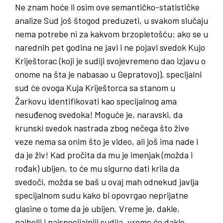
Ne znam hoće li osim ove semantičko-statističke
analize Sud još štogod preduzeti, u svakom slučaju
nema potrebe ni za kakvom brzopletošću: ako se u
narednih pet godina ne javi i ne pojavi svedok Kujo
Kriještorac (koji je sudiji svojevremeno dao izjavu o
onome na šta je nabasao u Gepratovoj), specijalni
sud će ovoga Kuja Kriještorca sa stanom u
Žarkovu identifikovati kao specijalnog ama
nesuđenog svedoka! Moguće je, naravski, da
krunski svedok nastrada zbog nečega što žive
veze nema sa onim što je video, ali još ima nade i
da je živ! Kad pročita da mu je imenjak (možda i
rođak) ubijen, to će mu sigurno dati krila da
svedoči, možda se baš u ovaj mah odnekud javlja
specijalnom sudu kako bi opovrgao neprijatne
glasine o tome da je ubijen. Vreme je, dakle,
najbolji i najspecijalniji sudija, vreme će dakle