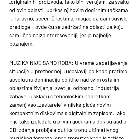
„originalnih“ proizvoda. Iako bih, verujem, za svaku
od ovih oblasti, uprkos njihovim dodirnim tačkama
i, naravno, specifičnostima, mogao da dam suvisle
predloge – ovde ću se zadržati na oblasti za koju
sam lično najzainteresovaniji, jer je najbolje
poznajem.
MUZIKA
NIJE
SAMO
ROBA
: U vreme zapetljavanja
situacije u prethodnoj Jugoslaviji od kada pratimo
apsolutnu dominaciju politike nad svim ostalim
oblastima življenja, svet je, odnosno, industrija
zabave, u skladu s tehnološkim napretkom
zamenjivao „zastarele“ vinilske ploče novim
kompaktnim diskovima s digitalnim zapisom. Iako
nije tako izgledalo u prvim godinama dok su audio
CD izdanja probijala put ka tronu ultimativnog
muzičkog formata, onog trenutka kada je tržište