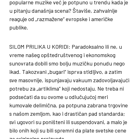
popularne muzike već je potpuno u trendu kada je
u pitanju današnja scena? Štaviše, zahvalnije
reaguje od „razmažene“ evropske i američke
publike.
SILOM
PRILIKA
U
KORIDI
: Paradoksalno ili ne, u
vreme našeg opštedruštvenog i ekonomskog
sunovrata dobili smo bolju muzičku ponudu nego
ikad. Takozvani „bugari“ isprva stidljivo, a zatim
sve masovnije, ispunjavaju vakuum zadovoljavajući
potrebu za „artiklima“ koji nedostaju. Ne treba ni
podsećati da su ovome u odlučujućoj meri
kumovale delimična, pa potpuna zabrana trgovine
s našom zemljom, kao i drastičan pad standarda;
svi ugovori su poništeni ili suspendovani, a malo je
bilo onih koji su bili spremni da plate svetske cene
za originalne proizvode.