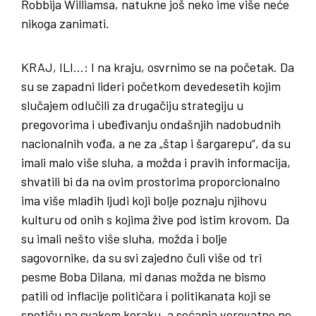
Robbija Williamsa, natukne još neko ime više neće
nikoga zanimati.
KRAJ
,
ILI
…: I na kraju, osvrnimo se na početak. Da
su se zapadni lideri početkom devedesetih kojim
slučajem odlučili za drugačiju strategiju u
pregovorima i ubeđivanju ondašnjih nadobudnih
nacionalnih vođa, a ne za „štap i šargarepu“, da su
imali malo više sluha, a možda i pravih informacija,
shvatili bi da na ovim prostorima proporcionalno
ima više mladih ljudi koji bolje poznaju njihovu
kulturu od onih s kojima žive pod istim krovom. Da
su imali nešto više sluha, možda i bolje
sagovornike, da su svi zajedno čuli više od tri
pesme Boba Dilana, mi danas možda ne bismo
patili od inflacije političara i politikanata koji se
spotiču na svakom koraku, a sećanja verovatno ne