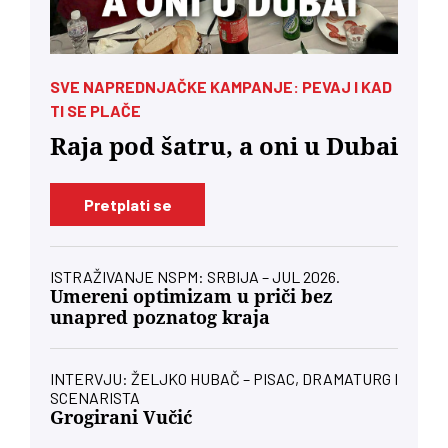
SVE NAPREDNJAČKE KAMPANJE: PEVAJ I KAD
TI SE PLAČE
Raja pod šatru, a oni u Dubai
Pretplati se
ISTRAŽIVANJE NSPM: SRBIJA – JUL 2026.
Umereni optimizam u priči bez
unapred poznatog kraja
INTERVJU: ŽELJKO HUBAČ – PISAC, DRAMATURG I
SCENARISTA
Grogirani Vučić