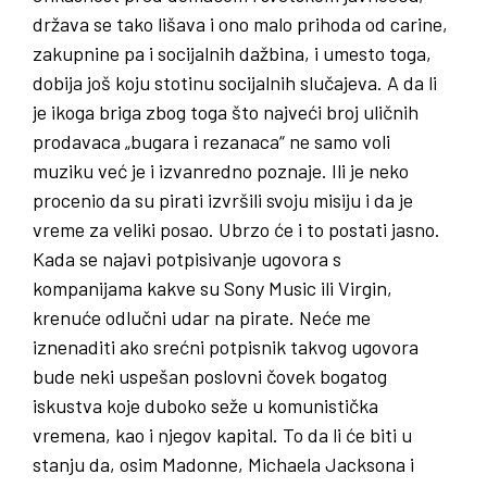
država se tako lišava i ono malo prihoda od carine,
zakupnine pa i socijalnih dažbina, i umesto toga,
dobija još koju stotinu socijalnih slučajeva. A da li
je ikoga briga zbog toga što najveći broj uličnih
prodavaca „bugara i rezanaca“ ne samo voli
muziku već je i izvanredno poznaje. Ili je neko
procenio da su pirati izvršili svoju misiju i da je
vreme za veliki posao. Ubrzo će i to postati jasno.
Kada se najavi potpisivanje ugovora s
kompanijama kakve su Sony Music ili Virgin,
krenuće odlučni udar na pirate. Neće me
iznenaditi ako srećni potpisnik takvog ugovora
bude neki uspešan poslovni čovek bogatog
iskustva koje duboko seže u komunistička
vremena, kao i njegov kapital. To da li će biti u
stanju da, osim Madonne, Michaela Jacksona i