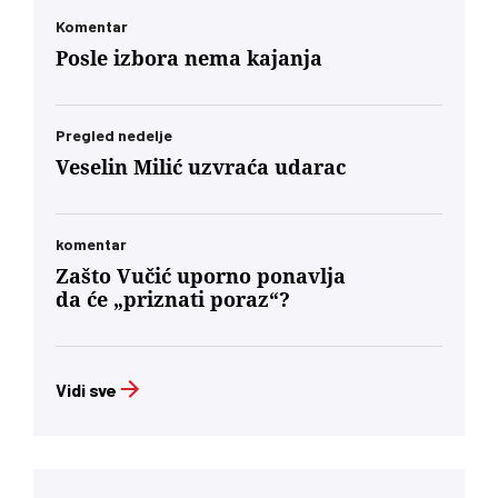
regionu.’… U današnjim okvirima, glas
mađarske dijaspore u Berlinu će za Budimpeštu
Komentar
verovatno nositi veću političku težinu od glasa
Posle izbora nema kajanja
Mađara u Subotici. To jeste politički škakljivo,
ali to je ideja nacionalnog identiteta konačno
usidrena u 21. vek – svesno odvojena od
toksične prošlosti koja nam je trovala društvo
Pregled nedelje
decenijama”
Veselin Milić uzvraća udarac
komentar
Zašto Vučić uporno ponavlja
da će „priznati poraz“?
Vidi sve