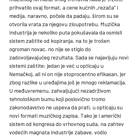
prihvatilo ovaj format, a cene kućnih „rezača“ i
medija, naravno, počele da padaju, širom su se
otvorila vrata za njegovu zloupotrebu. Muzička
industrija je nekoliko puta pokušavala da osmisli
sistem zaštite od kopiranja, na to je trošen
ogroman novac, no nije se stiglo do
zadovoljavajućeg rezultata. Sada se najavljuju novi
sistemi zaštite; jedan je već u opticaju u
Nemačkoj, ali ni on nije stoprocentno efikasan, jer
zbog razlike u uređajima još je mnogo reklamacija.
U međuvremenu, zahvaljujući nezadrživom
tehnološkom bumu koji poslovično tromo
zakonodavstvo ne uspeva da prati, u opticaju su
novi formati muzičkog zapisa. Tako je i američki
sistem od kongresa do vrhovnog suda, na zahtev
vodećih magnata industrije zabave, vodio