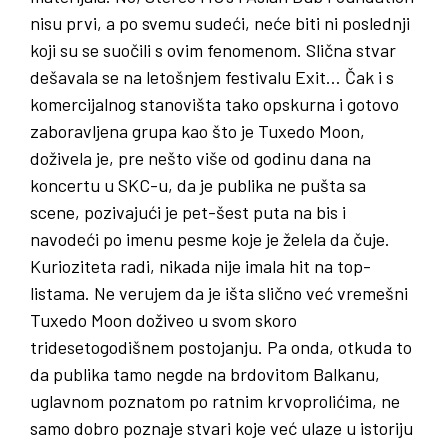
nisu prvi, a po svemu sudeći, neće biti ni poslednji
koji su se suočili s ovim fenomenom. Slična stvar
dešavala se na letošnjem festivalu Exit… Čak i s
komercijalnog stanovišta tako opskurna i gotovo
zaboravljena grupa kao što je Tuxedo Moon,
doživela je, pre nešto više od godinu dana na
koncertu u SKC-u, da je publika ne pušta sa
scene, pozivajući je pet-šest puta na bis i
navodeći po imenu pesme koje je želela da čuje.
Kurioziteta radi, nikada nije imala hit na top-
listama. Ne verujem da je išta slično već vremešni
Tuxedo Moon doživeo u svom skoro
tridesetogodišnem postojanju. Pa onda, otkuda to
da publika tamo negde na brdovitom Balkanu,
uglavnom poznatom po ratnim krvoprolićima, ne
samo dobro poznaje stvari koje već ulaze u istoriju