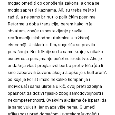
mogao omeđiti do donošenja zakona, a onda se
moglo zapretiti kaznama. Ali, tu treba nešto i
raditi, a ne samo brinuti o političkim poenima.
Reforme u doba tranzicije, barem kako ih ja
shvatam, znače uspostavljanje pravila i
reafirmaciju slobodne utakmice u tržišnoj
ekonomiji. U skladu s tim, sugerišu se pravila
ponašanja. Restrikcije su tu samo krajnje, nikako
osnovno, a ponajmanje početno sredstvo. Ako je
ondašnja vlast proglasivši borbu protiv kiča (da li
smo zaboravili čuvenu akciju „Lepše je s kulturom“,
od koje je korist imalo nekoliko kompanija i
individua) i sama uletela u kič, ovoj preti ozbiljna
opasnost da doživi fijasko zbog samodovoljnosti i
nekompetentnosti. Ovakvim akcijama će ispasti da
je samo vuk sit, jer ovaca više nema. Glumeći
efikasnost pred domaćom i svetskom javnošću,