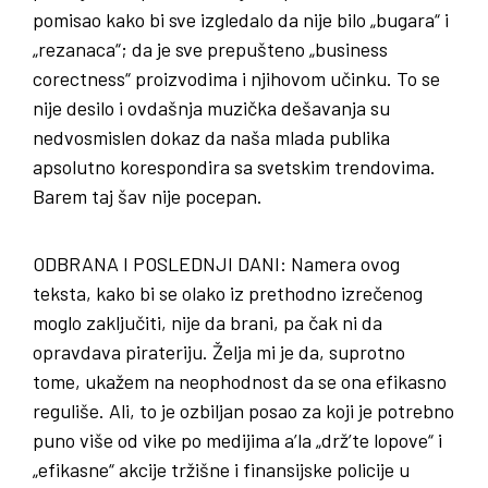
pomisao kako bi sve izgledalo da nije bilo „bugara“ i
„rezanaca“; da je sve prepušteno „business
corectness“ proizvodima i njihovom učinku. To se
nije desilo i ovdašnja muzička dešavanja su
nedvosmislen dokaz da naša mlada publika
apsolutno korespondira sa svetskim trendovima.
Barem taj šav nije pocepan.
ODBRANA
I
POSLEDNJI
DANI
: Namera ovog
teksta, kako bi se olako iz prethodno izrečenog
moglo zaključiti, nije da brani, pa čak ni da
opravdava pirateriju. Želja mi je da, suprotno
tome, ukažem na neophodnost da se ona efikasno
reguliše. Ali, to je ozbiljan posao za koji je potrebno
puno više od vike po medijima a’la „drž’te lopove“ i
„efikasne“ akcije tržišne i finansijske policije u