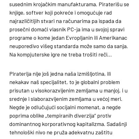
susednim krojačkim manufakturama. Piraterišu se
knjige, softver koji pokreće i omogućuje rad
najrazličitijih stvari na računarima pa ispada da
prosečni domaći vlasnik PC-ja ima u svojoj spravi
programe o kome jedan Evropljanin ili Amerikanac
neuporedivo višeg standarda može samo da sanja.
Na kompjuterske igre ne treba trošiti reči…
Piraterija nije još jedna naša izmišljotina, ili
nekakav naš specijalitet, to je globalni problem
prisutan u visokorazvijenim zemljama u manjoj, i u
srednje i slaborazvijenim zemljama u većoj meri.
Negde je odlučujući socijalni momenat, a negde
poprima oblike „tempiranih diverzija“ protiv
dominantnog korporativnog kapitalizma. Sadašnji
tehnološki nivo ne pruža adekvatnu zaštitu