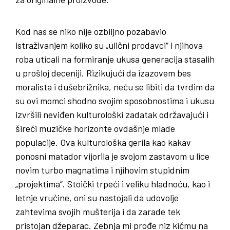
Kod nas se niko nije ozbiljno pozabavio
istraživanjem koliko su „ulični prodavci“ i njihova
roba uticali na formiranje ukusa generacija stasalih
u prošloj deceniji. Rizikujući da izazovem bes
moralista i dušebrižnika, neću se libiti da tvrdim da
su ovi momci shodno svojim sposobnostima i ukusu
izvršili neviđen kulturološki zadatak održavajući i
šireći muzičke horizonte ovdašnje mlade
populacije. Ova kulturološka gerila kao kakav
ponosni matador vijorila je svojom zastavom u lice
novim turbo magnatima i njihovim stupidnim
„projektima“. Stoički trpeći i veliku hladnoću, kao i
letnje vrućine, oni su nastojali da udovolje
zahtevima svojih mušterija i da zarade tek
pristojan džeparac. Zebnja mi prođe niz kičmu na