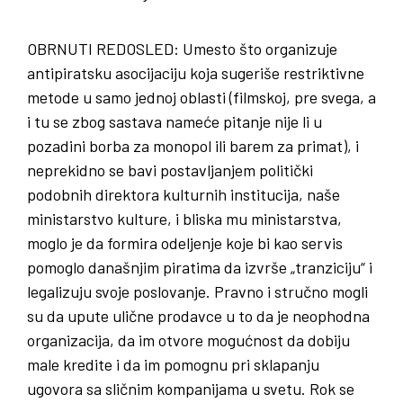
OBRNUTI
REDOSLED
: Umesto što organizuje
antipiratsku asocijaciju koja sugeriše restriktivne
metode u samo jednoj oblasti (filmskoj, pre svega, a
i tu se zbog sastava nameće pitanje nije li u
pozadini borba za monopol ili barem za primat), i
neprekidno se bavi postavljanjem politički
podobnih direktora kulturnih institucija, naše
ministarstvo kulture, i bliska mu ministarstva,
moglo je da formira odeljenje koje bi kao servis
pomoglo današnjim piratima da izvrše „tranziciju“ i
legalizuju svoje poslovanje. Pravno i stručno mogli
su da upute ulične prodavce u to da je neophodna
organizacija, da im otvore mogućnost da dobiju
male kredite i da im pomognu pri sklapanju
ugovora sa sličnim kompanijama u svetu. Rok se