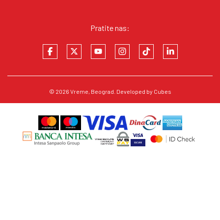
Pratite nas:
© 2026
Vreme
, Beograd. Developed by
Cubes