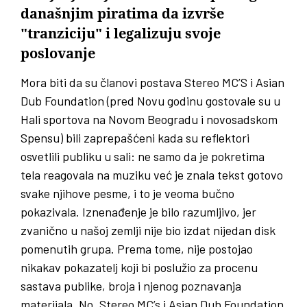
današnjim piratima da izvrše
"tranziciju" i legalizuju svoje
poslovanje
Mora biti da su članovi postava Stereo MC’S i Asian
Dub Foundation (pred Novu godinu gostovale su u
Hali sportova na Novom Beogradu i novosadskom
Spensu) bili zaprepašćeni kada su reflektori
osvetlili publiku u sali: ne samo da je pokretima
tela reagovala na muziku već je znala tekst gotovo
svake njihove pesme, i to je veoma bučno
pokazivala. Iznenađenje je bilo razumljivo, jer
zvanično u našoj zemlji nije bio izdat nijedan disk
pomenutih grupa. Prema tome, nije postojao
nikakav pokazatelj koji bi poslužio za procenu
sastava publike, broja i njenog poznavanja
materijala. No, Stereo MC’s i Asian Dub Foundation