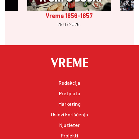
Vreme 1856-1857
29.07 2026.
Redakcija
Pretplata
Marketing
Uslovi korišćenja
Njuzleter
Projekti