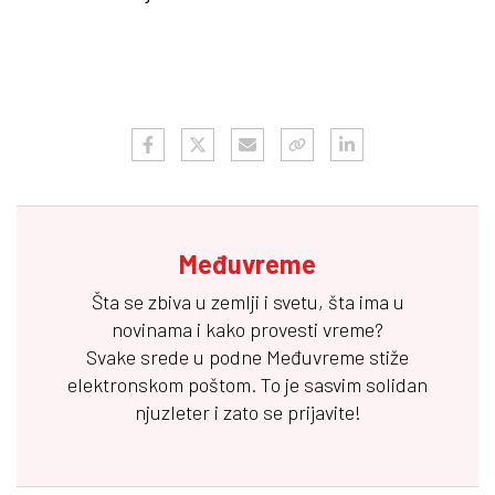
Međuvreme
Šta se zbiva u zemlji i svetu, šta ima u
novinama i kako provesti vreme?
Svake srede u podne
Međuvreme
stiže
elektronskom poštom. To je sasvim solidan
njuzleter i zato se prijavite!