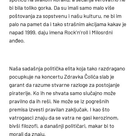
bi bila toliko gorka. Da su imali samo malo više
poštovanja za sopstvenu i našu kulturu, ne bi im
palo na pamet da i tako strašnim akcijama kakav je
napad 1999. daju imena Rock’n’roll i Milosrdni
anđeo.
Naša sadašnja politička elita koja tako razdragano
pocupkuje na koncertu Zdravka Čolića slab je
garant da razume stvarne razloge za postojanje
piraterije. Ko ih ne shvata samo slučajno može
pravilno da ih reši. Ne može se iz pogrešnih
premisa izvesti pravilan zaključak. I kao što
vatrogasci znaju da se vatra ne gasi kerozinom,
bivši filozofi, a današnji političari, makar bi to
morali da znaju.