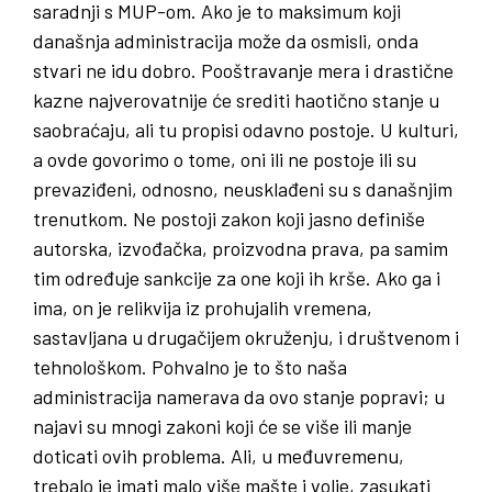
saradnji s MUP-om. Ako je to maksimum koji
današnja administracija može da osmisli, onda
stvari ne idu dobro. Pooštravanje mera i drastične
kazne najverovatnije će srediti haotično stanje u
saobraćaju, ali tu propisi odavno postoje. U kulturi,
a ovde govorimo o tome, oni ili ne postoje ili su
prevaziđeni, odnosno, neusklađeni su s današnjim
trenutkom. Ne postoji zakon koji jasno definiše
autorska, izvođačka, proizvodna prava, pa samim
tim određuje sankcije za one koji ih krše. Ako ga i
ima, on je relikvija iz prohujalih vremena,
sastavljana u drugačijem okruženju, i društvenom i
tehnološkom. Pohvalno je to što naša
administracija namerava da ovo stanje popravi; u
najavi su mnogi zakoni koji će se više ili manje
doticati ovih problema. Ali, u međuvremenu,
trebalo je imati malo više mašte i volje, zasukati