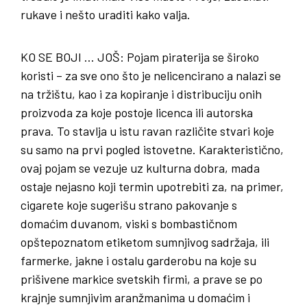
rukave i nešto uraditi kako valja.
KO
SE
BOJI
…
JOŠ
: Pojam piraterija se široko
koristi – za sve ono što je nelicencirano a nalazi se
na tržištu, kao i za kopiranje i distribuciju onih
proizvoda za koje postoje licenca ili autorska
prava. To stavlja u istu ravan različite stvari koje
su samo na prvi pogled istovetne. Karakteristično,
ovaj pojam se vezuje uz kulturna dobra, mada
ostaje nejasno koji termin upotrebiti za, na primer,
cigarete koje sugerišu strano pakovanje s
domaćim duvanom, viski s bombastičnom
opštepoznatom etiketom sumnjivog sadržaja, ili
farmerke, jakne i ostalu garderobu na koje su
prišivene markice svetskih firmi, a prave se po
krajnje sumnjivim aranžmanima u domaćim i