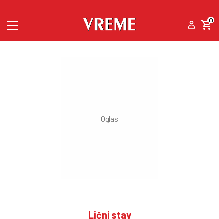
0
Lični stav