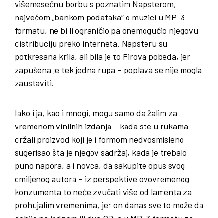
višemesečnu borbu s poznatim Napsterom,
najvećom „bankom podataka“ o muzici u MP-3
formatu, ne bi li ograničio pa onemogućio njegovu
distribuciju preko interneta. Napsteru su
potkresana krila, ali bila je to Pirova pobeda, jer
zapušena je tek jedna rupa – poplava se nije mogla
zaustaviti.
Iako i ja, kao i mnogi, mogu samo da žalim za
vremenom vinilnih izdanja – kada ste u rukama
držali proizvod koji je i formom nedvosmisleno
sugerisao šta je njegov sadržaj, kada je trebalo
puno napora, a i novca, da sakupite opus svog
omiljenog autora – iz perspektive ovovremenog
konzumenta to neće zvučati više od lamenta za
prohujalim vremenima, jer on danas sve to može da