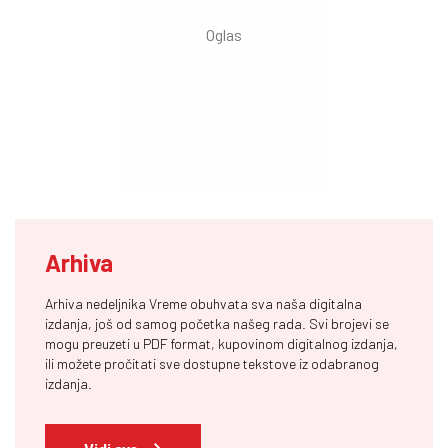
Arhiva
Arhiva nedeljnika Vreme obuhvata sva naša digitalna
izdanja, još od samog početka našeg rada. Svi brojevi se
mogu preuzeti u PDF format, kupovinom digitalnog izdanja,
ili možete pročitati sve dostupne tekstove iz odabranog
izdanja.