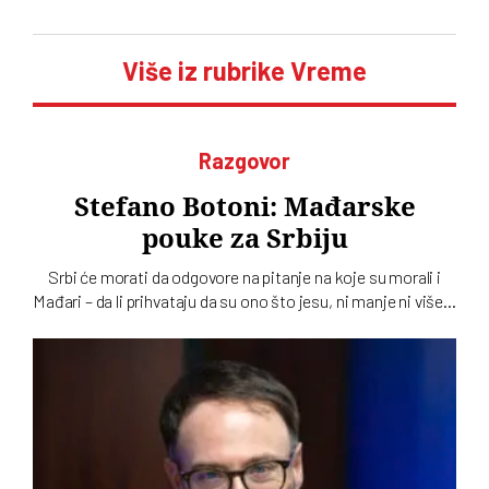
Više iz rubrike Vreme
Razgovor
Stefano Botoni: Mađarske
pouke za Srbiju
Srbi će morati da odgovore na pitanje na koje su morali i
Mađari – da li prihvataju da su ono što jesu, ni manje ni više…
To u intervjuu za novi dvobroj „Vremena“ kaže istoričar
Stefano Botoni koji poredi političku situaciju u Srbiji i
Mađarskoj