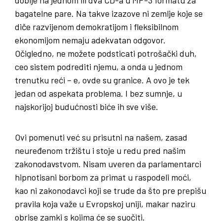
dobije na jednom ili dva CD-a u MP-3 formatu za
bagatelne pare. Na takve izazove ni zemlje koje se
diče razvijenom demokratijom i fleksibilnom
ekonomijom nemaju adekvatan odgovor.
Očigledno, ne možete podsticati potrošački duh,
ceo sistem podrediti njemu, a onda u jednom
trenutku reći – e, ovde su granice. A ovo je tek
jedan od aspekata problema. I bez sumnje, u
najskorijoj budućnosti biće ih sve više.
Ovi pomenuti već su prisutni na našem, zasad
neuređenom tržištu i stoje u redu pred našim
zakonodavstvom. Nisam uveren da parlamentarci
hipnotisani borbom za primat u raspodeli moći,
kao ni zakonodavci koji se trude da što pre prepišu
pravila koja važe u Evropskoj uniji, makar naziru
obrise zamki s kojima će se suočiti.