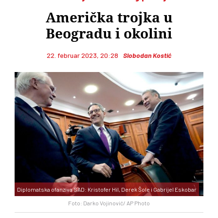
Američka trojka u
Beogradu i okolini
22. februar 2023, 20:28
Slobodan Kostić
Diplomatska ofanziva SAD: Kristofer Hil, Derek Šole i Gabrijel Eskobar
Foto: Darko Vojinović/ AP Photo