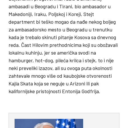
ambasadi u Beogradu i Tirani, bio ambasador u
Makedoniji, Iraku, Poljskoj i Koreji, Stejt
department bi teško mogao da nađe nekog boljeg
za ambasadorsko mesto u Beogradu u trenutku
kada je trebalo skinuti pitanje Kosova sa dnevnog
reda. Čast Hilovim prethodnicima koji su obožavali
lokalnu kuhinju, jer se američka svodi na
hamburger, hot-dog, pileća krilca i stejk, to i nije
neki preveliki izazov, ali su ovoga puta okolnosti
zahtevale mnogo više od kaubojske otvorenosti
Kajla Skata koja se neguje u Arizoni ili pak
kalifornijske pristojnosti Entonija Godfrija.