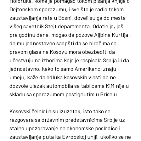
Holbruka, kome je pomagao tokom pisanja knjige o
Dejtonskom sporazumu, i sve što je radio tokom
zaustavljanja rata u Bosni, doveli su ga do mesta
višeg savetnik Stejt departmenta. Odatle je, još
pre godinu dana, mogao da pozove Aljbina Kurtija i
da mu jednostavno saopšti da se biračima sa
pravom glasa na Kosovu mora obezbediti da
učestvuju na izborima koje je raspisala Srbija ili da
jednostavno, kako to samo Amerikanci znaju i
umeju, kaže da odluka kosovskih vlasti da ne
dozvole ulazak automobila sa tablicama KiM nije u
skladu sa sporazumom postignutim u Briselu.
Kosovski čelnici nisu izuzetak, isto tako se
razgovara sa državnim predstavnicima Srbije uz
stalno upozoravanje na ekonomske posledice i
zaustavljanje puta ka Evropskoj uniji, ukoliko se ne