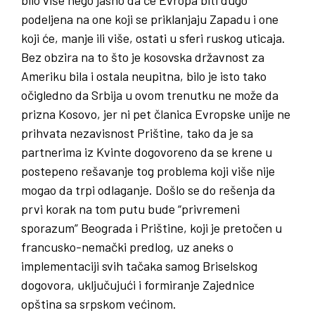
podeljena na one koji se priklanjaju Zapadu i one
koji će, manje ili više, ostati u sferi ruskog uticaja.
Bez obzira na to što je kosovska državnost za
Ameriku bila i ostala neupitna, bilo je isto tako
očigledno da Srbija u ovom trenutku ne može da
prizna Kosovo, jer ni pet članica Evropske unije ne
prihvata nezavisnost Prištine, tako da je sa
partnerima iz Kvinte dogovoreno da se krene u
postepeno rešavanje tog problema koji više nije
mogao da trpi odlaganje. Došlo se do rešenja da
prvi korak na tom putu bude “privremeni
sporazum” Beograda i Prištine, koji je pretočen u
francusko-nemački predlog, uz aneks o
implementaciji svih tačaka samog Briselskog
dogovora, uključujući i formiranje Zajednice
opština sa srpskom većinom.