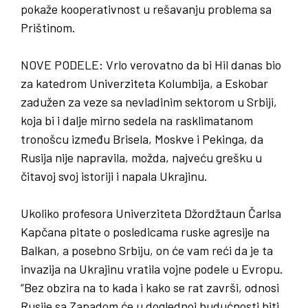
pokaže kooperativnost u rešavanju problema sa
Prištinom.
NOVE PODELE:
Vrlo verovatno da bi Hil danas bio
za katedrom Univerziteta Kolumbija, a Eskobar
zadužen za veze sa nevladinim sektorom u Srbiji,
koja bi i dalje mirno sedela na rasklimatanom
tronošcu između Brisela, Moskve i Pekinga, da
Rusija nije napravila, možda, najveću grešku u
čitavoj svoj istoriji i napala Ukrajinu.
Ukoliko profesora Univerziteta Džordžtaun Čarlsa
Kapčana pitate o posledicama ruske agresije na
Balkan, a posebno Srbiju, on će vam reći da je ta
invazija na Ukrajinu vratila vojne podele u Evropu.
“Bez obzira na to kada i kako se rat završi, odnosi
Rusije sa Zapadom će u doglednoj budućnosti biti