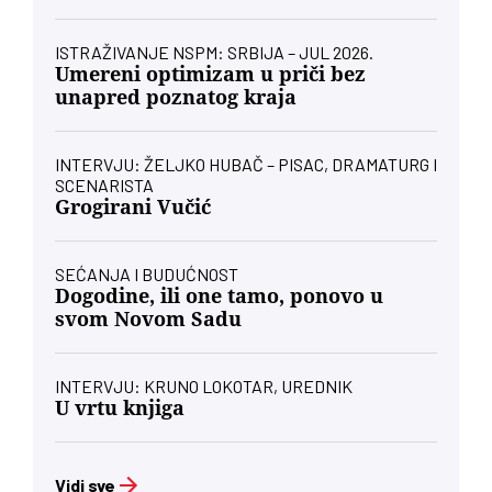
ISTRAŽIVANJE NSPM: SRBIJA – JUL 2026.
Umereni optimizam u priči bez
unapred poznatog kraja
INTERVJU: ŽELJKO HUBAČ – PISAC, DRAMATURG I
SCENARISTA
Grogirani Vučić
SEĆANJA I BUDUĆNOST
Dogodine, ili one tamo, ponovo u
svom Novom Sadu
INTERVJU: KRUNO LOKOTAR, UREDNIK
U vrtu knjiga
Vidi sve