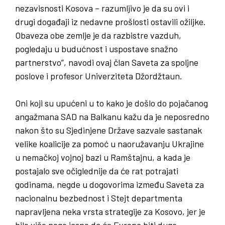
nezavisnosti Kosova – razumljivo je da su ovi i
drugi događaji iz nedavne prošlosti ostavili ožiljke.
Obaveza obe zemlje je da razbistre vazduh,
pogledaju u budućnost i uspostave snažno
partnerstvo”, navodi ovaj član Saveta za spoljne
poslove i profesor Univerziteta Džordžtaun.
Oni koji su upućeni u to kako je došlo do pojačanog
angažmana SAD na Balkanu kažu da je neposredno
nakon što su Sjedinjene Države sazvale sastanak
velike koalicije za pomoć u naoružavanju Ukrajine
u nemačkoj vojnoj bazi u Ramštajnu, a kada je
postajalo sve očiglednije da će rat potrajati
godinama, negde u dogovorima između Saveta za
nacionalnu bezbednost i Stejt departmenta
napravljena neka vrsta strategije za Kosovo, jer je
bilo više nego jasno da će Evropa biti dugo