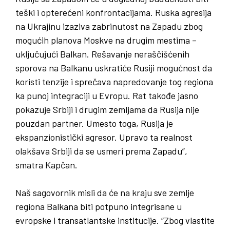
teški i opterećeni konfrontacijama. Ruska agresija
na Ukrajinu izaziva zabrinutost na Zapadu zbog
mogućih planova Moskve na drugim mestima –
uključujući Balkan. Rešavanje neraščišćenih
sporova na Balkanu uskratiće Rusiji mogućnost da
koristi tenzije i sprečava napredovanje tog regiona
ka punoj integraciji u Evropu. Rat takođe jasno
pokazuje Srbiji i drugim zemljama da Rusija nije
pouzdan partner. Umesto toga, Rusija je
ekspanzionistički agresor. Upravo ta realnost
olakšava Srbiji da se usmeri prema Zapadu”,
smatra Kapčan.
Naš sagovornik misli da će na kraju sve zemlje
regiona Balkana biti potpuno integrisane u
evropske i transatlantske institucije. “Zbog vlastite