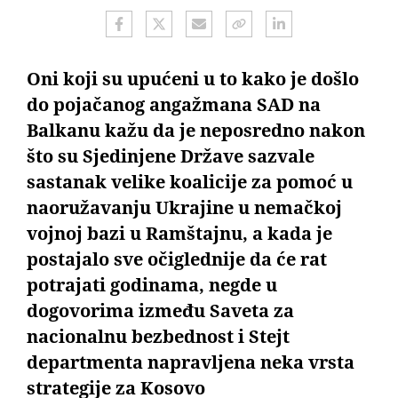
Oni koji su upućeni u to kako je došlo
do pojačanog angažmana SAD na
Balkanu kažu da je neposredno nakon
što su Sjedinjene Države sazvale
sastanak velike koalicije za pomoć u
naoružavanju Ukrajine u nemačkoj
vojnoj bazi u Ramštajnu, a kada je
postajalo sve očiglednije da će rat
potrajati godinama, negde u
dogovorima između Saveta za
nacionalnu bezbednost i Stejt
departmenta napravljena neka vrsta
strategije za Kosovo