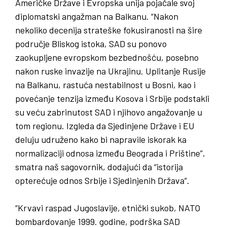
Američke Države i Evropska unija pojačale svoj
diplomatski angažman na Balkanu. “Nakon
nekoliko decenija strateške fokusiranosti na šire
područje Bliskog istoka, SAD su ponovo
zaokupljene evropskom bezbednošću, posebno
nakon ruske invazije na Ukrajinu. Uplitanje Rusije
na Balkanu, rastuća nestabilnost u Bosni, kao i
povećanje tenzija između Kosova i Srbije podstakli
su veću zabrinutost SAD i njihovo angažovanje u
tom regionu. Izgleda da Sjedinjene Države i EU
deluju udruženo kako bi napravile iskorak ka
normalizaciji odnosa između Beograda i Prištine”,
smatra naš sagovornik, dodajući da “istorija
opterećuje odnos Srbije i Sjedinjenih Država”.
“Krvavi raspad Jugoslavije, etnički sukob, NATO
bombardovanje 1999. godine, podrška SAD