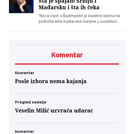
Šta je spajalo Srbiju i
Mađarsku i šta ih čeka
“Nova vlast u Budimpešti je izuzetno besna na
političke elite mađarske manjine u susednim
zemljama. Poruka upućena Ištvanu Pastoru i
Kelemenu Hunoru u Rumuniji bila je jasna: ‘Sada
ćete da ućutite i slušate naređenja. Neće vam
biti prijatno. Dobićete znatno manje novca pod
neuporedivo oštrijim uslovima, jer ste od prvog
Komentar
minuta bili lojalni, entuzijastični saučesnici
Orbana i ko zna kojih sve lokalnih diktatora u
regionu.’… U današnjim okvirima, glas
mađarske dijaspore u Berlinu će za Budimpeštu
Komentar
verovatno nositi veću političku težinu od glasa
Posle izbora nema kajanja
Mađara u Subotici. To jeste politički škakljivo,
ali to je ideja nacionalnog identiteta konačno
usidrena u 21. vek – svesno odvojena od
toksične prošlosti koja nam je trovala društvo
Pregled nedelje
decenijama”
Veselin Milić uzvraća udarac
komentar