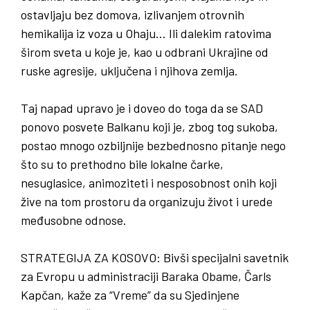
ostavljaju bez domova, izlivanjem otrovnih
hemikalija iz voza u Ohaju… Ili dalekim ratovima
širom sveta u koje je, kao u odbrani Ukrajine od
ruske agresije, uključena i njihova zemlja.
Taj napad upravo je i doveo do toga da se SAD
ponovo posvete Balkanu koji je, zbog tog sukoba,
postao mnogo ozbiljnije bezbednosno pitanje nego
što su to prethodno bile lokalne čarke,
nesuglasice, animoziteti i nesposobnost onih koji
žive na tom prostoru da organizuju život i urede
međusobne odnose.
STRATEGIJA ZA KOSOVO:
Bivši specijalni savetnik
za Evropu u administraciji Baraka Obame, Čarls
Kapčan, kaže
za
“Vreme” da su Sjedinjene