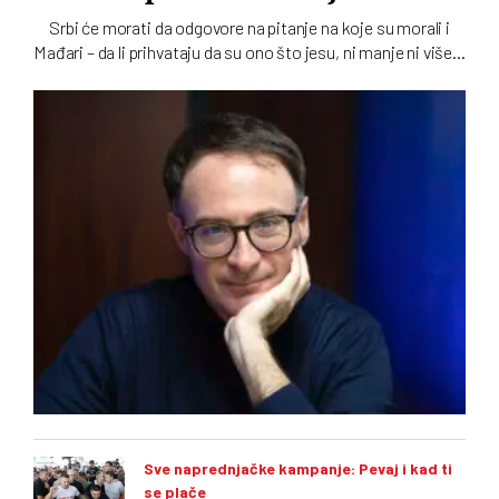
Srbi će morati da odgovore na pitanje na koje su morali i
Mađari – da li prihvataju da su ono što jesu, ni manje ni više…
To u intervjuu za novi dvobroj „Vremena“ kaže istoričar
Stefano Botoni koji poredi političku situaciju u Srbiji i
Mađarskoj
Sve naprednjačke kampanje: Pevaj i kad ti
se plače