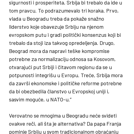
sigurnosti i prosperiteta, Srbija bi trebalo da ide u
tom pravcu. To podrazumevalo tri koraka. Prvo,
vlada u Beogradu treba da pokaže snažno
liderstvo koje obavezuje Srbiju na njenom
evropskom putu i gradi politički konsenzus koji bi
trebalo da stoji iza takvog opredeljenja. Drugo,
Beograd mora da napravi teške kompromise
potrebne za normalizaciju odnosa sa Kosovom,
otvarajući put Srbiji i čitavom regionu da se u
potpunosti integrišu u Evropu. Treće, Srbija mora
da završi ekonomske i političke reforme potrebne
da bi obezbedila članstvo u Evropskoj uniji i,
sasvim moguće, u NATO-u.”
Verovatno se mnogima u Beogradu neće svideti
ovakve reči, ali šta je alternativa? Da papa Franja
pominje Srbiju u svom tradicionalnom obraćanju