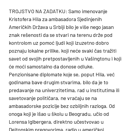
TROJSTVO NA ZADATKU:
Samo imenovanje
Kristofera Hila za ambasadora Sjedinjenih
Američkih Država u Srbiji bilo je više nego jasan
znak rešenosti da se stvari na terenu drže pod
kontrolom uz pomoć ljudi koji izuzetno dobro
poznaju lokalne prilike, koji neće svaki čas tražiti
savet od svojih pretpostavljenih u Vašingtonu i koji
će moći samostalno da donose odluke.
Penzionisane diplomate koje se, poput Hila, već
godinama bave drugim stvarima, bilo da je to
predavanje na univerzitetima, rad u institutima ili
savetovanje političara, ne vraćaju se na
ambasadorske pozicije bez ozbiljnih razloga. Od
onoga koji je išao u školu u Beogradu, učio od
Lorensa Iglbergera, direktno učestvovao u
Dejtonskim pregovorima, radio u američkoj