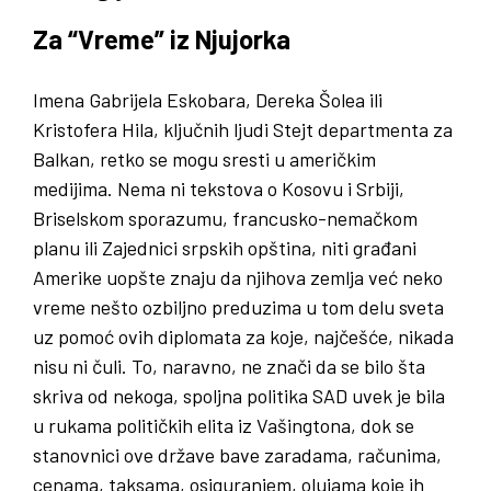
Za “Vreme” iz Njujorka
Imena Gabrijela Eskobara, Dereka Šolea ili
Kristofera Hila, ključnih ljudi Stejt departmenta za
Balkan, retko se mogu sresti u američkim
medijima. Nema ni tekstova o Kosovu i Srbiji,
Briselskom sporazumu, francusko-nemačkom
planu ili Zajednici srpskih opština, niti građani
Amerike uopšte znaju da njihova zemlja već neko
vreme nešto ozbiljno preduzima u tom delu sveta
uz pomoć ovih diplomata za koje, najčešće, nikada
nisu ni čuli. To, naravno, ne znači da se bilo šta
skriva od nekoga, spoljna politika SAD uvek je bila
u rukama političkih elita iz Vašingtona, dok se
stanovnici ove države bave zaradama, računima,
cenama, taksama, osiguranjem, olujama koje ih