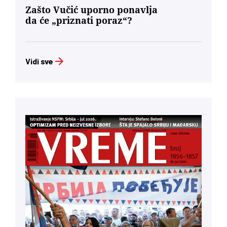
Zašto Vučić uporno ponavlja
da će „priznati poraz“?
Vidi sve