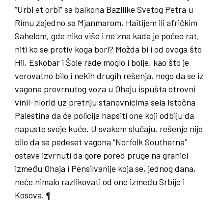
“Urbi et orbi” sa balkona Bazilike Svetog Petra u
Rimu zajedno sa Mjanmarom, Haitijem ili afričkim
Sahelom, gde niko više i ne zna kada je počeo rat,
niti ko se protiv koga bori? Možda bi i od ovoga što
Hil, Eskobar i Šole rade moglo i bolje, kao što je
verovatno bilo i nekih drugih rešenja, nego da se iz
vagona prevrnutog voza u Ohaju ispušta otrovni
vinil-hlorid uz pretnju stanovnicima sela Istočna
Palestina da će policija hapsiti one koji odbiju da
napuste svoje kuće. U svakom slučaju, rešenje nije
bilo da se pedeset vagona “Norfolk Southerna”
ostave izvrnuti da gore pored pruge na granici
između Ohaja i Pensilvanije koja se, jednog dana,
neće nimalo razlikovati od one između Srbije i
Kosova. ¶