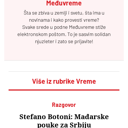
Međuvreme
Šta se zbiva u zemlji i svetu, šta ima u
novinama i kako provesti vreme?
Svake srede u podne
Međuvreme
stiže
elektronskom poštom. To je sasvim solidan
njuzleter i zato se prijavite!
Više iz rubrike Vreme
Razgovor
Stefano Botoni: Mađarske
pouke za Srbiju