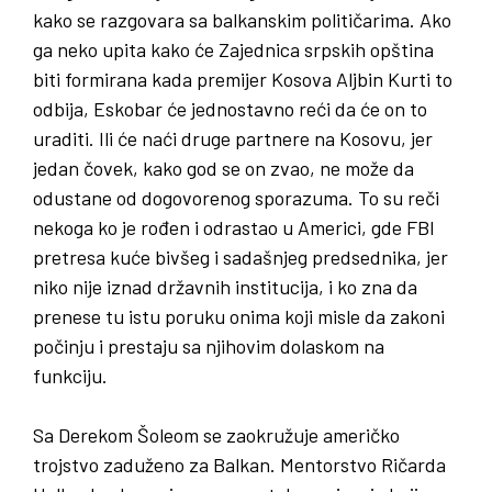
kako se razgovara sa balkanskim političarima. Ako
ga neko upita kako će Zajednica srpskih opština
biti formirana kada premijer Kosova Aljbin Kurti to
odbija, Eskobar će jednostavno reći da će on to
uraditi. Ili će naći druge partnere na Kosovu, jer
jedan čovek, kako god se on zvao, ne može da
odustane od dogovorenog sporazuma. To su reči
nekoga ko je rođen i odrastao u Americi, gde FBI
pretresa kuće bivšeg i sadašnjeg predsednika, jer
niko nije iznad državnih institucija, i ko zna da
prenese tu istu poruku onima koji misle da zakoni
počinju i prestaju sa njihovim dolaskom na
funkciju.
Sa Derekom Šoleom se zaokružuje američko
trojstvo zaduženo za Balkan. Mentorstvo Ričarda