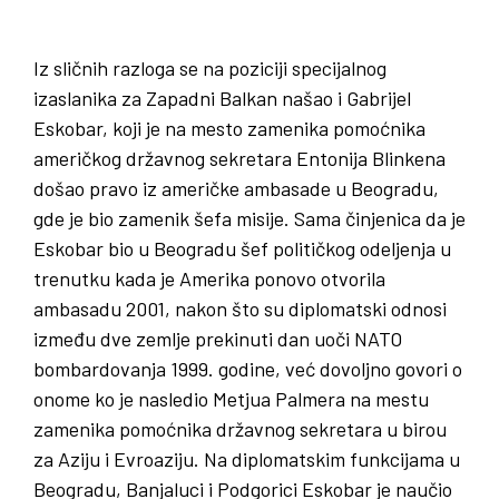
Iz sličnih razloga se na poziciji specijalnog
izaslanika za Zapadni Balkan našao i Gabrijel
Eskobar, koji je na mesto zamenika pomoćnika
američkog državnog sekretara Entonija Blinkena
došao pravo iz američke ambasade u Beogradu,
gde je bio zamenik šefa misije. Sama činjenica da je
Eskobar bio u Beogradu šef političkog odeljenja u
trenutku kada je Amerika ponovo otvorila
ambasadu 2001, nakon što su diplomatski odnosi
između dve zemlje prekinuti dan uoči NATO
bombardovanja 1999. godine, već dovoljno govori o
onome ko je nasledio Metjua Palmera na mestu
zamenika pomoćnika državnog sekretara u birou
za Aziju i Evroaziju. Na diplomatskim funkcijama u
Beogradu, Banjaluci i Podgorici Eskobar je naučio