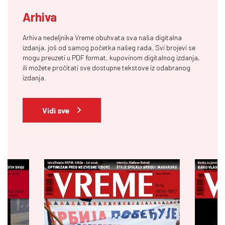
Arhiva
Arhiva nedeljnika Vreme obuhvata sva naša digitalna
izdanja, još od samog početka našeg rada. Svi brojevi se
mogu preuzeti u PDF format, kupovinom digitalnog izdanja,
ili možete pročitati sve dostupne tekstove iz odabranog
izdanja.
Vidi sve