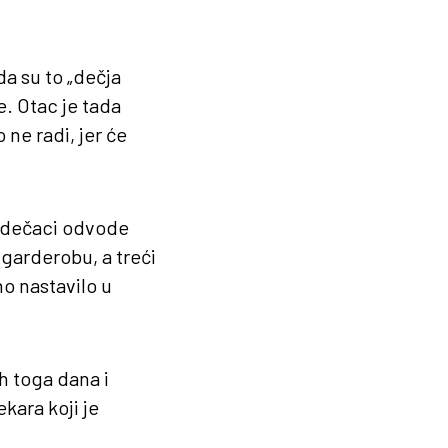
da su to „dečja
e. Otac je tada
o ne radi, jer će
a dečaci odvode
 garderobu, a treći
no nastavilo u
ih toga dana i
kara koji je