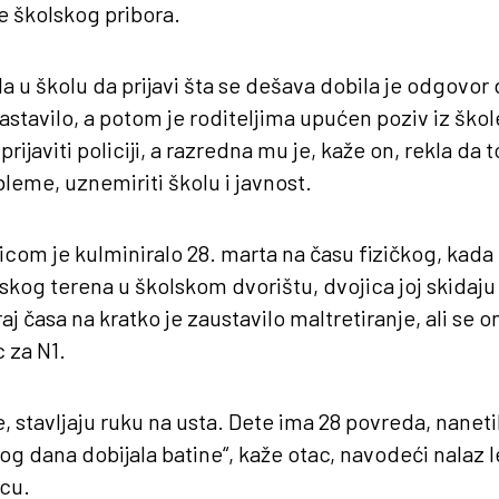
je školskog pribora.
a u školu da prijavi šta se dešava dobila je odgovor 
nastavilo, a potom je roditeljima upućen poziv iz škol
rijaviti policiji, a razredna mu je, kaže on, rekla da t
bleme, uznemiriti školu i javnost.
icom je kulminiralo 28. marta na času fizičkog, kad
skog terena u školskom dvorištu, dvojica joj skidaju
j časa na kratko je zaustavilo maltretiranje, ali se o
c za N1.
e, stavljaju ruku na usta. Dete ima 28 povreda, nanet
og dana dobijala batine“, kaže otac, navodeći nalaz le
cu.