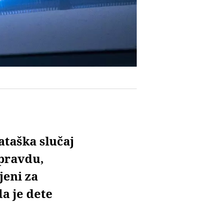
ataška slučaj
 pravdu,
jeni za
a je dete