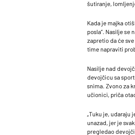
šutiranje, lomljen
Kada je majka otišl
posla“. Nasilje se 
zapretio da će sve p
time napraviti pro
Nasilje nad devojč
devojčicu sa sport
snima. Zvono za kra
učionici, priča ota
„Tuku je, udaraju j
unazad, jer je svak
pregledao devojči