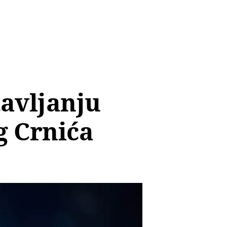
avljanju
g Crnića