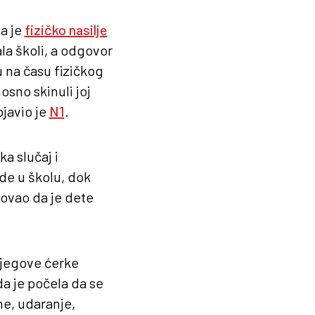
a je
fizičko nasilje
ala školi, a odgovor
u na času fizičkog
osno skinuli joj
bjavio je
N1
.
a slučaj i
de u školu, dok
tovao da je dete
 njegove ćerke
a je počela da se
ne, udaranje,