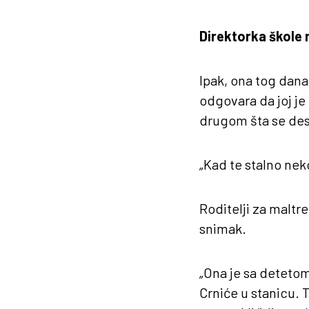
Direktorka škole
Ipak, ona tog dana n
odgovara da joj je
drugom šta se des
„Kad te stalno neko
Roditelji za maltre
snimak.
„Ona je sa detetom
Crniće u stanicu. T