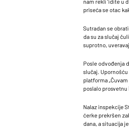
nam rekli ‘idite u d
priseća se otac ka
Sutradan se obrati
da su za slučaj čul
suprotno, uveravaju
Posle odvođenja det
slučaj. Upornošću l
platforma „Čuvam te
poslalo prosvetnu 
Nalaz inspekcije S
ćerke prekršen zak
dana, a situacija j