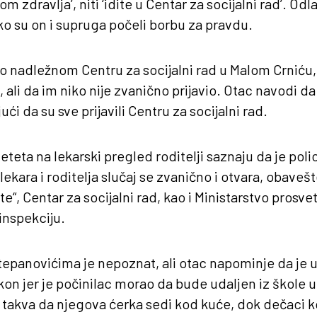
om zdravlja’, niti ‘idite u Centar za socijalni rad’. Od
ko su on i supruga počeli borbu za pravdu.
o nadležnom Centru za socijalni rad u Malom Crniću,
i, ali da im niko nije zvanično prijavio. Otac navodi da
ći da su sve prijavili Centru za socijalni rad.
eta na lekarski pregled roditelji saznaju da je polic
ekara i roditelja slučaj se zvanično i otvara, obaveš
“, Centar za socijalni rad, kao i Ministarstvo prosvet
inspekciju.
tepanovićima je nepoznat, ali otac napominje da je 
on jer je počinilac morao da bude udaljen iz škole u
e takva da njegova ćerka sedi kod kuće, dok dečaci koji