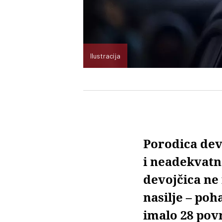
Ilustracija
Porodica devo
i neadekvatno
devojčica ne 
nasilje – poh
imalo 28 pov