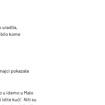
o uradila,
i bilo kome
 majci pokazala
to u idemo u Malo
idite kući‘. Niti su