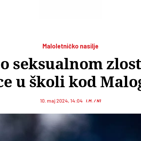
Maloletničko nasilje
 o seksualnom zlost
ce u školi kod Malo
10. maj 2024, 14:04
I.M. / N1