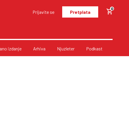
0
Prijavite se
Pretplata
no izdanje
Arhiva
Njuzleter
Podkast