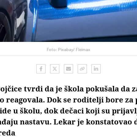
Foto: Pixabay/ Fleimax
jčice tvrdi da je škola pokušala da z
 reagovala. Dok se roditelji bore za
ide u školu, dok dečaci koji su prijavl
ađaju nastavu. Lekar je konstatovao d
reda