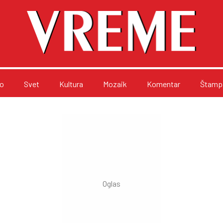
o
Svet
Kultura
Mozaik
Komentar
Štampa