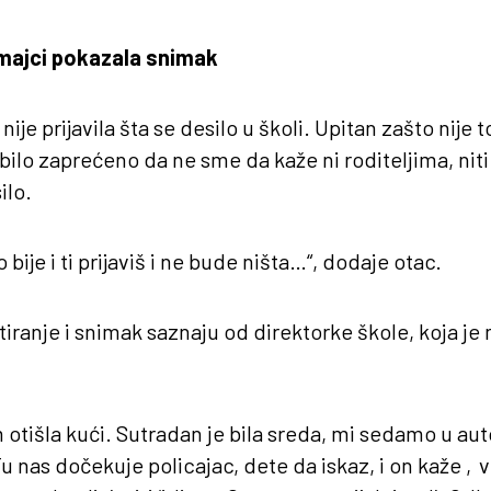
 majci pokazala snimak
ije prijavila šta se desilo u školi. Upitan zašto nije t
 bilo zaprećeno da ne sme da kaže ni roditeljima, nit
ilo.
 bije i ti prijaviš i ne bude ništa…“, dodaje otac.
tiranje i snimak saznaju od direktorke škole, koja je
 otišla kući. Sutradan je bila sreda, mi sedamo u au
u nas dočekuje policajac, dete da iskaz, i on kaže ‚vi 