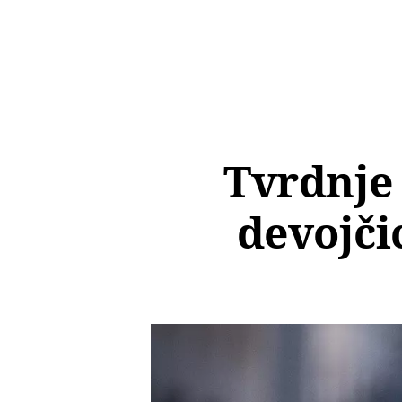
Tvrdnje
devojči