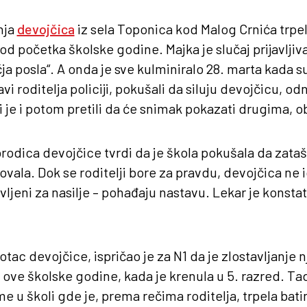
nja
devojčica
iz sela Toponica kod Malog Crnića trpel
od početka školske godine. Majka je slučaj prijavljiv
čja posla“. A onda je sve kulminiralo 28. marta kada s
vi roditelja policiji, pokušali da siluju devojčicu, odn
 je i potom pretili da će snimak pokazati drugima, o
rodica devojčice tvrdi da je škola pokušala da zatašk
ala. Dok se roditelji bore za pravdu, devojčica ne i
avljeni za nasilje – pohađaju nastavu. Lekar je konsta
otac devojčice, ispričao je za N1 da je zlostavljanje
ove školske godine, kada je krenula u 5. razred. Tad
me u školi gde je, prema rečima roditelja, trpela bati