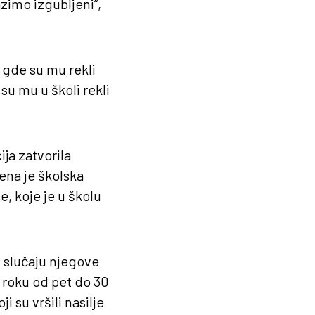
lazimo izgubljeni“,
 gde su mu rekli
 su mu u školi rekli
ija zatvorila
tena je školska
e, koje je u školu
u slučaju njegove
 roku od pet do 30
 su vršili nasilje