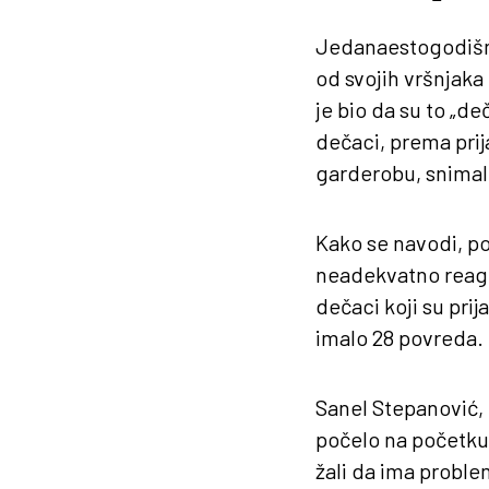
Jedanaestogodiš
od svojih vršnjaka 
je bio da su to „de
dečaci, prema prija
garderobu, snimali
Kako se navodi, po
neadekvatno reagov
dečaci koji su prij
imalo 28 povreda.
Sanel Stepanović, 
počelo na početku 
žali da ima proble