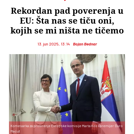
Rekordan pad poverenja u
EU: Šta nas se tiču oni,
kojih se mi ništa ne tičemo
13. jun 2025, 13:14
Bojan Bednar
Komesarka za proširenje Evropske komisije Marta Kos i premijer Đuro
Macut