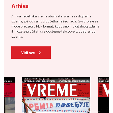
Arhiva
Arhiva nedeljnika Vreme obuhvata sva naša digitalna
izdanja, još od samog početka našeg rada. Svi brojevi se
mogu preuzeti u PDF format, kupovinom digitalnog izdanja,
ili možete pročitati sve dostupne tekstove iz odabranog
izdanja.
Vidi sve