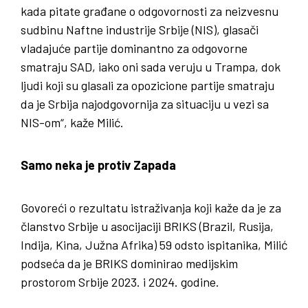
kada pitate građane o odgovornosti za neizvesnu
sudbinu Naftne industrije Srbije (NIS), glasači
vladajuće partije dominantno za odgovorne
smatraju SAD, iako oni sada veruju u Trampa, dok
ljudi koji su glasali za opozicione partije smatraju
da je Srbija najodgovornija za situaciju u vezi sa
NIS-om“, kaže Milić.
Samo neka je protiv Zapada
Govoreći o rezultatu istraživanja koji kaže da je za
članstvo Srbije u asocijaciji BRIKS (Brazil, Rusija,
Indija, Kina, Južna Afrika) 59 odsto ispitanika, Milić
podseća da je BRIKS dominirao medijskim
prostorom Srbije 2023. i 2024. godine.