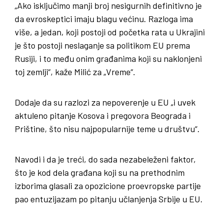
„Ako isključimo manji broj nesigurnih definitivno je
da evroskeptici imaju blagu većinu. Razloga ima
više, a jedan, koji postoji od početka rata u Ukrajini
je što postoji neslaganje sa politikom EU prema
Rusiji, i to među onim građanima koji su naklonjeni
toj zemlji“, kaže Milić za „Vreme“.
Dodaje da su razlozi za nepoverenje u EU „i uvek
aktuleno pitanje Kosova i pregovora Beograda i
Prištine, što nisu najpopularnije teme u društvu“.
Navodi i da je treći, do sada nezabeleženi faktor,
što je kod dela građana koji su na prethodnim
izborima glasali za opozicione proevropske partije
pao entuzijazam po pitanju učlanjenja Srbije u EU.