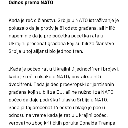
Odnos prema NATO
Kada je reč o članstvu Srbije u NATO istraživanje je
pokazalo da je protiv je 81 odsto građana, ali Milić
napominje da je pre početka početka rata u
Ukrajini procenat građana koji su bili za članstvo
Srbije u toj alijansi bio jednocifren.
„Kada je počeo rat u Ukrajini ti jednocifreni brojevi,
kada je reč o ulsaku u NATO, postali su niži
dvocifreni. Tada je deo proevropski orijentisanih
građana koji su bili za EU, ali ne nužno i za NATO,
počeo da daje podršku i ulasku Srbije u NATO.
Sada je taj procenat 14 odsto i blago je pao u
odnosu na vreme kada je rat u Ukrajini počeo,
verovatno zbog kritičkih poruka Donalda Trampa