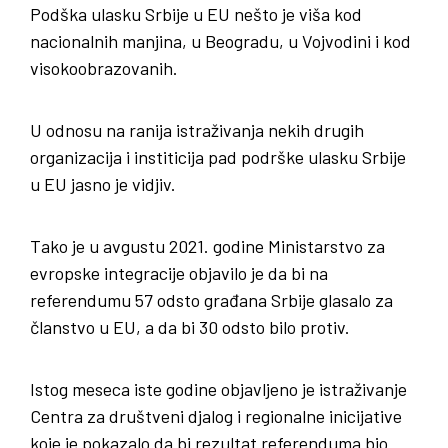
Podška ulasku Srbije u EU nešto je viša kod
nacionalnih manjina, u Beogradu, u Vojvodini i kod
visokoobrazovanih.
U odnosu na ranija istraživanja nekih drugih
organizacija i institicija pad podrške ulasku Srbije
u EU jasno je vidjiv.
Tako je u avgustu 2021. godine Ministarstvo za
evropske integracije objavilo je da bi na
referendumu 57 odsto građana Srbije glasalo za
članstvo u EU, a da bi 30 odsto bilo protiv.
Istog meseca iste godine objavljeno je istraživanje
Centra za društveni djalog i regionalne inicijative
koje je pokazalo da bi rezultat referenduma bio