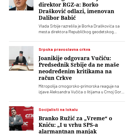
direktor RGZ-a: Borko
Drašković odlazi, imenovan
Dalibor Babić
Vlada Srbije razrešila je Borka Draškovića sa
mesta direktora Republičkog geodetskog
zavoda (RGZ), na kojem je bio 11 godina. Za
vršioca dužnosti direktora imenovan je
geodetski inspektor Dalibor Babić
Srpska pravoslavna crkva
Joanikije odgovara Vučiću:
Predsednik Srbije da ne maše
neodređenim kritikama na
račun Crkve
Mitropolija crnogorsko-primorska reaguje na
izjave Aleksandra Vučića o litijama u Crnoj Gori
2020. koje „vrve od nejasnoća”
Socijalisti na lokalu
Branko Ružić za „Vreme“ o
Kniću: „I u vrhu SPS-a
alarmantnan manjak