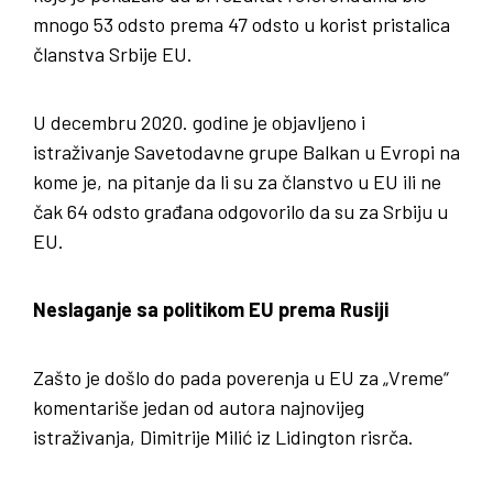
mnogo 53 odsto prema 47 odsto u korist pristalica
članstva Srbije EU.
U decembru 2020. godine je objavljeno i
istraživanje Savetodavne grupe Balkan u Evropi na
kome je, na pitanje da li su za članstvo u EU ili ne
čak 64 odsto građana odgovorilo da su za Srbiju u
EU.
Neslaganje sa politikom EU prema Rusiji
Zašto je došlo do pada poverenja u EU za „Vreme“
komentariše jedan od autora najnovijeg
istraživanja, Dimitrije Milić iz Lidington risrča.