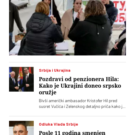
Srbija i Ukrajina
Pozdravi od penzionera Hila:
Kako je Ukrajini doneo srpsko
oružje
Bivši američki ambasador Kristofer Hil pred
susret Vučića i Zelenskog detaljno priča kako je
organizovao srpske granate za Ukrajinu.
Navodno dve zemlje planiraju i zajedničku
fabriku dronova
Odluka Vlada Srbije
Posle 11 godina smenjen