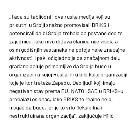
„Tada su tabliodni i dva ruska medija koji su
prisutni u Srbiji snažno promovisali BRIKS i
potencirali da bi Srbija trebalo da postane deo te
zajednice, iako nivo država članica nije visok, a
osim godišnjih sastanaka ne potoje neke značajne
aktivnosti. Ipak, očigledno je da značajnom delu
građana deluje primamljivo da Srbija bude u
organizaciji u kojoj Rusija, ili u bilo kojoj organizaciji
koje je kontrateža Zapadu. Deo ljudi koji imaju
negativan stav prema EU, NATO i SAD u BRIKS-u
pronalazi oslonac, iako BRIKS to realno ne bi
mogao da bude, jer je to vrlo fleksibilna i
nestruktuirana organizacija“, zaključuje Milić.