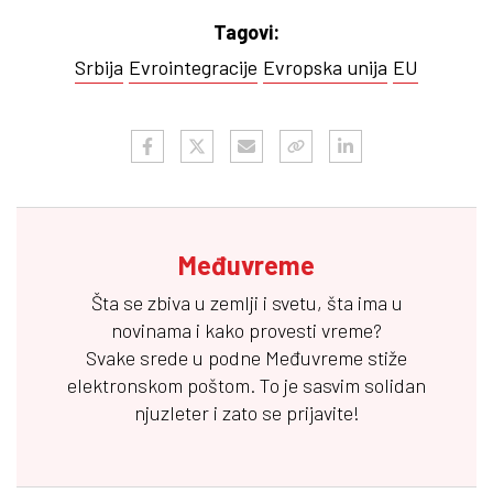
Tagovi:
Srbija
Evrointegracije
Evropska unija
EU
Međuvreme
Šta se zbiva u zemlji i svetu, šta ima u
novinama i kako provesti vreme?
Svake srede u podne
Međuvreme
stiže
elektronskom poštom. To je sasvim solidan
njuzleter i zato se prijavite!