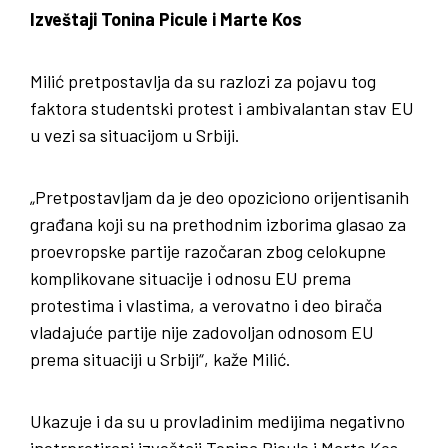
Izveštaji Tonina Picule i Marte Kos
Milić pretpostavlja da su razlozi za pojavu tog
faktora studentski protest i ambivalantan stav EU
u vezi sa situacijom u Srbiji.
„Pretpostavljam da je deo opoziciono orijentisanih
građana koji su na prethodnim izborima glasao za
proevropske partije razočaran zbog celokupne
komplikovane situacije i odnosu EU prema
protestima i vlastima, a verovatno i deo birača
vladajuće partije nije zadovoljan odnosom EU
prema situaciji u Srbiji“, kaže Milić.
Ukazuje i da su u provladinim medijima negativno
inetrpretirani izveštaji Tonina Picule i Marte Kos,