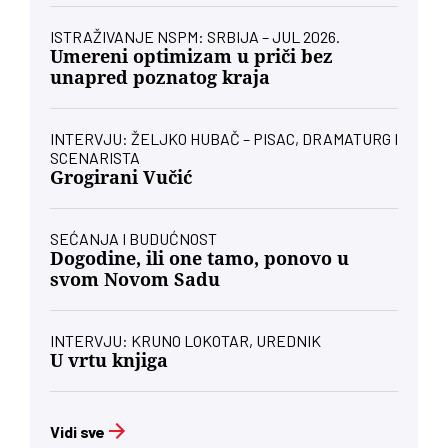
ISTRAŽIVANJE NSPM: SRBIJA – JUL 2026.
Umereni optimizam u priči bez
unapred poznatog kraja
INTERVJU: ŽELJKO HUBAČ – PISAC, DRAMATURG I
SCENARISTA
Grogirani Vučić
SEĆANJA I BUDUĆNOST
Dogodine, ili one tamo, ponovo u
svom Novom Sadu
INTERVJU: KRUNO LOKOTAR, UREDNIK
U vrtu knjiga
Vidi sve