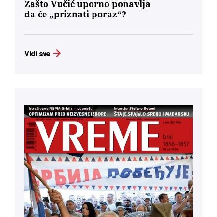
Zašto Vučić uporno ponavlja
da će „priznati poraz“?
Vidi sve