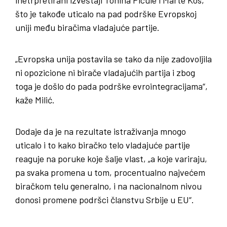
što je takođe uticalo na pad podrške Evropskoj
uniji među biračima vladajuće partije.
„Evropska unija postavila se tako da nije zadovoljila
ni opozicione ni birače vladajućih partija i zbog
toga je došlo do pada podrške evrointegracijama“,
kaže Milić.
Dodaje da je na rezultate istraživanja mnogo
uticalo i to kako biračko telo vladajuće partije
reaguje na poruke koje šalje vlast, „a koje variraju,
pa svaka promena u tom, procentualno najvećem
biračkom telu generalno, i na nacionalnom nivou
donosi promene podršci članstvu Srbije u EU“.