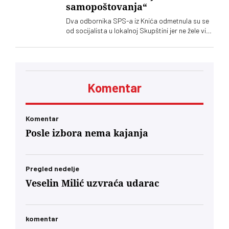
samopoštovanja“
Dva odbornika SPS-a iz Knića odmetnula su se
od socijalista u lokalnoj Skupštini jer ne žele više
da imaju posla sa "nasilnim i neobrazovanim"
naprednjacima. Jedan od njih kaže za „Vreme“
da je „SNS u Kniću nasilna skupina
neobrazovanih ljudi" sa kojima ne žele ni sad, niti
ikada više, da sarađuju. Branko Ružić za
Komentar
„Vreme“ kaže da je alarmantno da tendencije
odricanja od izvornih principa i mazohizma
postoje ne samo na lokalu, već i u samom vrhu
SPS-a
Komentar
Posle izbora nema kajanja
Pregled nedelje
Veselin Milić uzvraća udarac
komentar