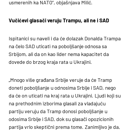
usmerenih ka NATO“, objašnjava Milić.
Vučićevi glasači veruju Trampu, ali ne i SAD
Ispitanici su naveli i da će dolazak Donalda Trampa
na čelo SAD uticati na poboljšanje odnosa sa
Srbijom, ali da on kao lider nema kapacitet da
dovede do brzog kraja rata u Ukrajini.
„Mnogo više građana Srbije veruje da će Tramp
doneti poboljšanje u odnosima Srbije i SAD, nego
da će on uticati na kraj rata u Ukrajini. Ljudi koji su
na prethodnim izborima glasali za vladajuću
partiju veruju da Tramp donosi poboljšanje u
odosima Srbije i SAD, dok su glasači opozicionih
partija vrlo skeptični prema tome. Zanimljivo je da,