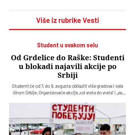
Više iz rubrike Vesti
Student u svakom selu
Od Grdelice do Raške: Studenti
u blokadi najavili akcije po
Srbiji
Studenti će od 7. do 9. avgusta obilaziti više gradova i sela
širom Srbije. Organizovaće akcije „od vrata do vrata” i „za
štandom”