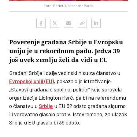
Foto: FoNet/Aleksandar Barda
Poverenje građana Srbije u Evropsku
uniju je u rekordnom padu. Jedva 39
još uvek zemlju želi da vidi u EU
Građani Srbije i dalje većinski nisu za članstvo u
Evropskoj uniji (EU)
, pokazalo je istraživanje
„Stavovi građana o spoljnoj politici“ koje sprovela
organizacija Lidington risrč, pa bi na referendumu
o članstvu u
Srbije
u EU 52 odsto građana sigurno
ili verovatno glasalo protiv. Istovremeno, za ulazak
Srbije u EU glasalo bi 39 odsto.