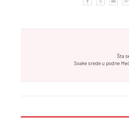
Šta s
Svake srede u podne
Me