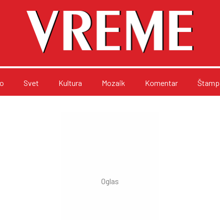
o
Svet
Kultura
Mozaik
Komentar
Štampa