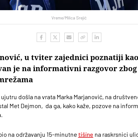
Vreme/Milica Srejić
vić, u tviter zajednici poznatiji kao
an je na informativni razgovor zbog
 mrežama
 ujutru došla na vrata Marka Marjanović, na društveno
stal Met Dejmon, da ga, kako kaže, pozove na inform
.
 bio na održavanju 15-minutne
tišine
na raskrsnici uli