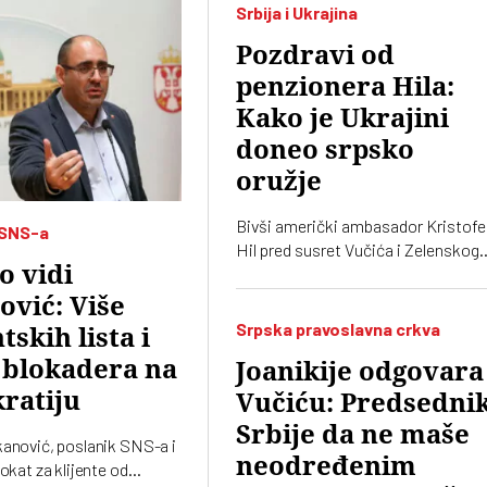
Srbija i Ukrajina
Pozdravi od
penzionera Hila:
Kako je Ukrajini
doneo srpsko
oružje
Bivši američki ambasador Kristofe
 SNS-a
Hil pred susret Vučića i Zelenskog
o vidi
detaljno priča kako je organizovao
srpske granate za Ukrajinu. Navod
vić: Više
dve zemlje planiraju i zajedničku
Srpska pravoslavna crkva
tskih lista i
fabriku dronova
 blokadera na
Joanikije odgovara
ratiju
Vučiću: Predsedni
Srbije da ne maše
kanović, poslanik SNS-a i
neodređenim
vokat za klijente od