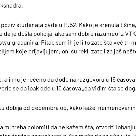
eksnadra.
poziv studenata ovde u 11.52. Kako je krenula tišina
e da je došla policija, ako sam dobro razumeo iz VT
stvu građanina. Pitao sam ih je li to zato što već tri
iljem koje prijavljujem, oni su rekli zato i za još neš
io, ali mu je rečeno da dođe na razgovoru u 15 časova
rio se da ipak ode u 15 časova „da vidim šta se dog
etu dobija od decembra od, kako kaže, neimenovanih
a mi treba polomiti da ne kažem šta, otvoriti lobanj
standardno zastrašivanje, što može da se očekuje, je