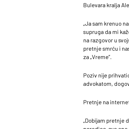
Bulevara kralja Al
„Ja sam krenuo na 
supruga da mi kaž
na razgovor u svoj
pretnje smrću i nas
za „Vreme”.
Poziv nije prihvat
advokatom, dogovo
Pretnje na intern
„Dobijam pretnje d
porodice, sve ono 