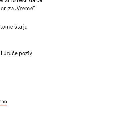
e on za „Vreme”.
tome šta ja
mi uruče poziv
mon