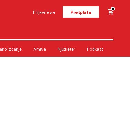
0
Prijavite se
Pretplata
no izdanje
Arhiva
Njuzleter
Podkast