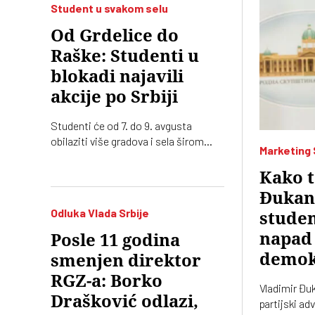
Student u svakom selu
Od Grdelice do
Raške: Studenti u
blokadi najavili
akcije po Srbiji
Studenti će od 7. do 9. avgusta
obilaziti više gradova i sela širom
Marketing
Srbije. Organizovaće akcije „od vrata
do vrata” i „za štandom”
Kako t
Đukano
Odluka Vlada Srbije
studen
napad
Posle 11 godina
demok
smenjen direktor
RGZ-a: Borko
Vladimir Đu
Drašković odlazi,
partijski ad