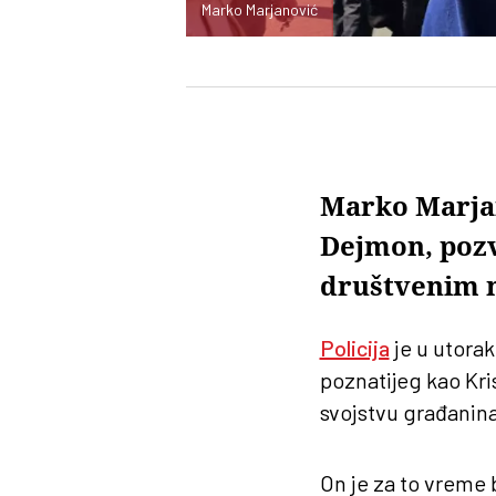
Marko Marjanović
Marko Marjano
Dejmon, pozv
društvenim
Policija
je u utorak
poznatijeg kao Kri
svojstvu građanina
On je za to vreme