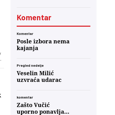
Komentar
Komentar
Posle izbora nema
kajanja
r
Pregled nedelje
no
Veselin Milić
uzvraća udarac
k
komentar
Zašto Vučić
uporno ponavlja