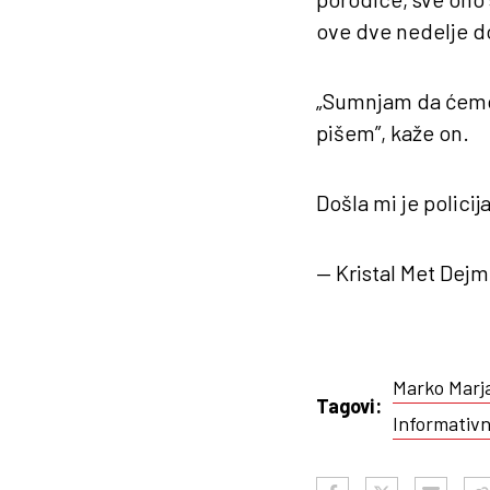
ove dve nedelje do 
„Sumnjam da ćemo 
pišem”, kaže on.
Došla mi je polici
— Kristal Met De
Marko Marj
Tagovi:
Informativn