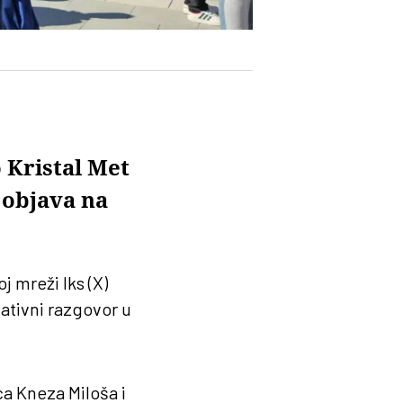
 Kristal Met
 objava na
j mreži Iks (X)
ativni razgovor u
ca Kneza Miloša i