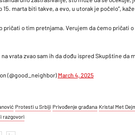
15. marta biti takve, a evo, u utorak je počelo”, kaž
pričati o tim pretnjama. Verujem da ćemo pričati o 
ja na vrata zvao sam ih da dođu ispred Skupštine da 
jmon (@good_neighbor)
March 4, 2025
anović
Protesti u Srbiji
Privođenje građana
Kristal Met Dej
i razgovori