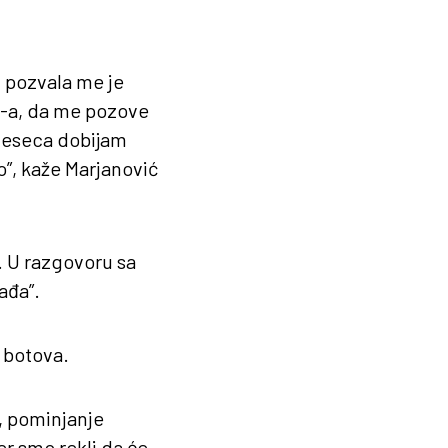
, pozvala me je
K-a, da me pozove
 meseca dobijam
to”, kaže Marjanović
. U razgovoru sa
ađa”.
 botova.
u, pominjanje
r smo rekli da će