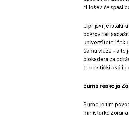
Miloševića spasi o
U prijavi je istakn
pokrovitelj sadašn
univerziteta i fak
čemu služe – a to j
blokadera za održa
teroristički akti i 
Burna reakcija Zo
Burno je tim povo
ministarka Zorana 