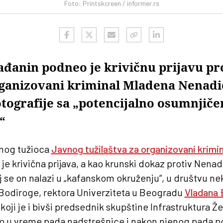
Foto: Printskcreen / informer.rs
đanin podneo je krivičnu prijavu pr
rganizovani kriminal Mladena Nenadi
otografije sa „potencijalno osumnjič
“
vnog tužioca
Javnog tužilaštva za organizovani krimin
e krivična prijava, a kao krunski dokaz protiv Nenadi
oj se on nalazi u „kafanskom okruženju“, u društvu n
Bodiroge, rektora Univerziteta u Beogradu
Vladana 
oji je i bivši predsednik skupštine Infrastruktura Žel
 bio u vreme pada nadstrešnice i nakon njenog pada p