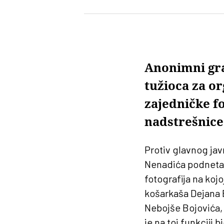
Anonimni gra
tužioca za o
zajedničke f
nadstrešnice
Protiv glavnog ja
Nenadića podneta j
fotografija na koj
košarkaša Dejana 
Nebojše Bojovića, k
je na toj funkciji