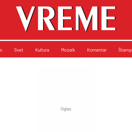
o
Svet
Kultura
Mozaik
Komentar
Štampa