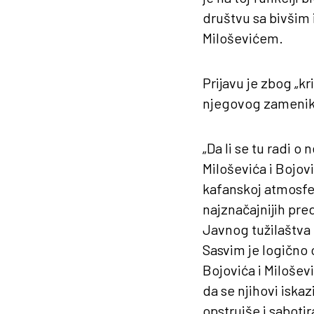
društvu sa bivšim 
Miloševićem.
Prijavu je zbog „k
njegovog zamenika
„Da li se tu radi 
Miloševića i Bojovi
kafanskoj atmosfe
najznačajnijih pre
Javnog tužilaštva 
Sasvim je logično 
Bojovića i Milošev
da se njihovi iskaz
opstruiše i sabotir