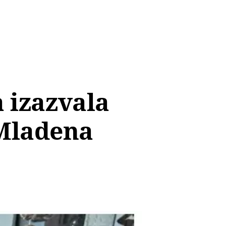
a izazvala
 Mladena