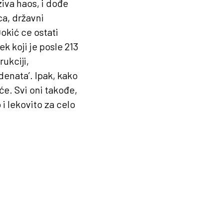
ziva haos, i dođe
ca, državni
Đokić ce ostati
k koji je posle 213
ukciji,
denata’. Ipak, kako
će. Svi oni takođe,
 i lekovito za celo