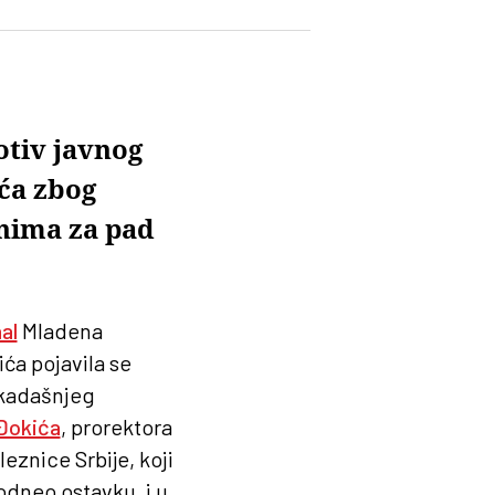
otiv javnog
ća zbog
enima za pad
al
Mladena
ća pojavila se
ekadašnjeg
Đokića
, prorektora
eznice Srbije, koji
odneo ostavku, i u