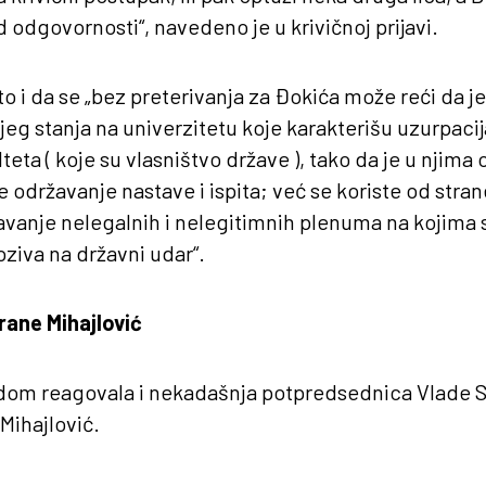
d odgovornosti“, navedeno je u krivičnoj prijavi.
uto i da se „bez preterivanja za Đokića može reći da je 
jeg stanja na univerzitetu koje karakterišu uzurpaci
ulteta ( koje su vlasništvo države ), tako da je u nj
e održavanje nastave i ispita; već se koriste od stra
vanje nelegalnih i nelegitimnih plenuma na kojima se
poziva na državni udar“.
rane Mihajlović
dom reagovala i nekadašnja potpredsednica Vlade Sr
Mihajlović.