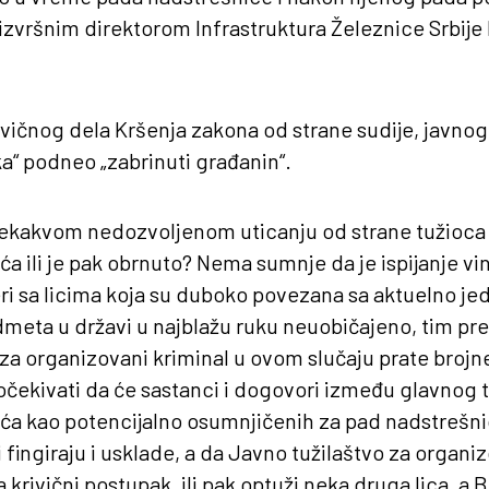
izvršnim direktorom Infrastruktura Železnice Srbije
rivičnog dela Kršenja zakona od strane sudije, javnog 
“ podneo „zabrinuti građanin“.
o nekakvom nedozvoljenom uticanju od strane tužioc
ća ili je pak obrnuto? Nema sumnje da je ispijanje vi
ri sa licima koja su duboko povezana sa aktuelno je
dmeta u državi u najblažu ruku neuobičajeno, tim pr
za organizovani kriminal u ovom slučaju prate brojn
očekivati da će sastanci i dogovori između glavnog 
ića kao potencijalno osumnjičenih za pad nadstrešn
i fingiraju i usklade, a da Javno tužilaštvo za organi
a krivični postupak, ili pak optuži neka druga lica, a B