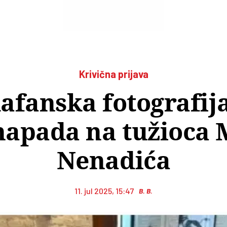
Krivična prijava
afanska fotografij
napada na tužioca
Nenadića
11. jul 2025, 15:47
B. B.