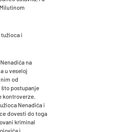
 Milutinom
tužioca i
a Nenadića na
na u veseloj
dnim od
e što postupanje
e kontroverze.
tužioca Nenadića i
ice dovesti do toga
zovani kriminal
ojovića i