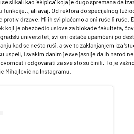
 se slikali kao ‘ekipica’ koja je dugo spremana da iza
su funkcije.., ali avaj. Od rektora do specijalnog tužio
e protiv drzave. Mi ih svi plaćamo a oni ruše li ruše. 
koji je obezbedio uslove za blokade fakulteta, čove
radski univerzitet, svi oni ostaće upamćeni po destr
nju kad se nešto ruši, a sve to zaklanjanjem iza ‘stu
u uspeli, i svakim danim je sve jasnije da ih narod ne
ornost i odgovarati za sve sto su činili. To je važno
 je Mihajlović na Instagramu.