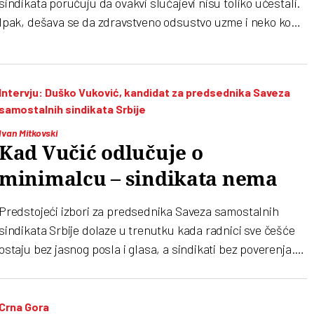
sindikata poručuju da ovakvi slučajevi nisu toliko učestali.
Ipak, dešava se da zdravstveno odsustvo uzme i neko ko
zapravo nije bolestan. Razlozi su mnogo dublji od „predaha
od posla“
Intervju: Duško Vuković, kandidat za predsednika Saveza
samostalnih sindikata Srbije
Ivan Mitkovski
Kad Vučić odlučuje o
minimalcu – sindikata nema
Predstojeći izbori za predsednika Saveza samostalnih
sindikata Srbije dolaze u trenutku kada radnici sve češće
ostaju bez jasnog posla i glasa, a sindikati bez poverenja.
Dok inflacija nagriza plate, a vlast najavljuje minimalac u
evrima – sindikat ćuti. Ili barem većina ćuti. U trku za
mesto predsednika ove najveće sindikalne organizacije u
Crna Gora