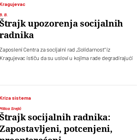
Kragujevac
B. B.
Štrajk upozorenja socijalnih
radnika
Zaposleni Centra za socijalni rad „Solidarnost“ iz
Kragujevac ističu da su uslovi u kojima rade degradirajući
Kriza sistema
Milica Srejić
Štrajk socijalnih radnika:
Zapostavljeni, potcenjeni,