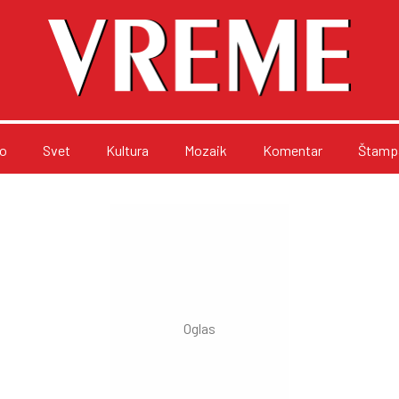
o
Svet
Kultura
Mozaik
Komentar
Štampa