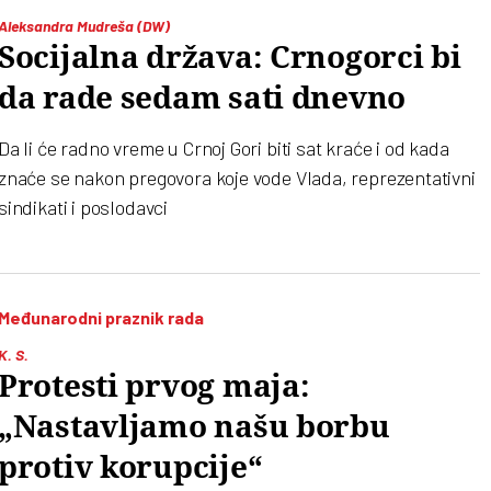
zemlji ulazi i Duško Vuković, potpredsednik SSSS-a, s
Aleksandra Mudreša (DW)
porukom da “sindikat mora da bude kičma otpora, a ne
Socijalna država: Crnogorci bi
hladna birokratija”
da rade sedam sati dnevno
Da li će radno vreme u Crnoj Gori biti sat kraće i od kada
znaće se nakon pregovora koje vode Vlada, reprezentativni
sindikati i poslodavci
Međunarodni praznik rada
K. S.
Protesti prvog maja:
„Nastavljamo našu borbu
protiv korupcije“