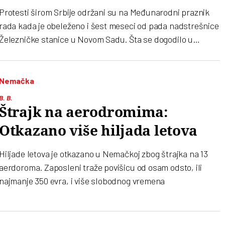
Protesti širom Srbije održani su na Međunarodni praznik
rada kada je obeleženo i šest meseci od pada nadstrešnice
Železničke stanice u Novom Sadu. Šta se dogodilo u
Beogradu, Novom Sadu i Nišu?
Nemačka
B. B.
Štrajk na aerodromima:
Otkazano više hiljada letova
Hiljade letova je otkazano u Nemačkoj zbog štrajka na 13
aerdoroma. Zaposleni traže povišicu od osam odsto, ili
najmanje 350 evra, i više slobodnog vremena