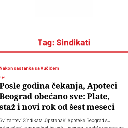
Tag: Sindikati
Nakon sastanka sa Vučićem
I.M.
Posle godina čekanja, Apoteci
Beograd obećano sve: Plate,
staž i novi rok od šest meseci
Svi zahtevi Sindikata „Opstanak" Apoteke Beograd su
prihvaćeni, a zaposleni će već u avgustu dobiti sredstva za