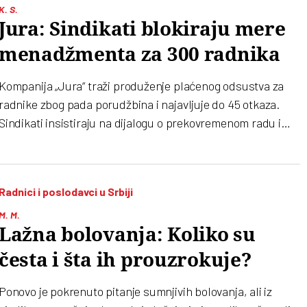
K. S.
Jura: Sindikati blokiraju mere
menadžmenta za 300 radnika
Kompanija „Jura“ traži produženje plaćenog odsustva za
radnike zbog pada porudžbina i najavljuje do 45 otkaza.
Sindikati insistiraju na dijalogu o prekovremenom radu i
upozoravaju da je kriza u „Juri“ deo šireg talasa odlaska
stranih investitora iz Srbije
Radnici i poslodavci u Srbiji
M. M.
Lažna bolovanja: Koliko su
česta i šta ih prouzrokuje?
Ponovo je pokrenuto pitanje sumnjivih bolovanja, ali iz