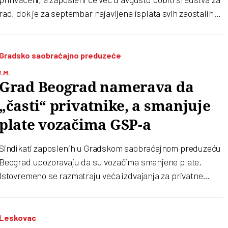
rad, dok je za septembar najavljena isplata svih zaostalih
zarada. To su saopštile predstavnice sindikata nakon
sastanka sa predsednikom Srbije Aleksandrom Vučićem
Gradsko saobraćajno preduzeće
I.M.
Grad Beograd namerava da
„časti“ privatnike, a smanjuje
plate vozačima GSP-a
Sindikati zaposlenih u Gradskom saobraćajnom preduzeću
Beograd upozoravaju da su vozačima smanjene plate.
Istovremeno se razmatraju veća izdvajanja za privatne
prevoznike
Leskovac