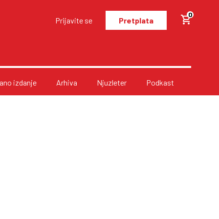
0
Prijavite se
Pretplata
no izdanje
Arhiva
Njuzleter
Podkast