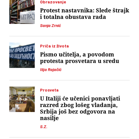
Obrazovanje
Protest nastavnika: Slede štrajk
i totalna obustava rada
Sanja Zrnić
Priča iz života
Pismo učitelja, a povodom
protesta prosvetara u sredu
Ilija Rajačić
Prosveta
U Italiji će učenici ponavljati
razred zbog lošeg vladanja,
Srbija još bez odgovora na
nasilje
S.Z.