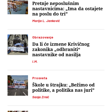
Pretnje neposlušnim
nastavnicima: „Ima da ostajete
na poslu do tri”
Marija L. Janković
Obrazovanje
Da li će izmene Krivičnog
zakonika „odbraniti“
nastavnike od nasilja
I.M.
Prosveta
Škole u štrajku: „Bežimo od
politike, a politika nas juri”
Sanja Zrnić