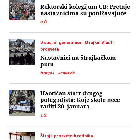
Rektorski kolegijum UB: Pretnje
nastavnicima su ponižavajuće
S.Ć.
U susret generalnom štrajku: Vlast i
prosveta
Nastavnici na štrajkačkom
putu
Marija L. Janković
Haotičan start drugog
polugodišta: Koje škole neće
raditi 20. januara
T.S.
Štrajk prosvetnih radnika