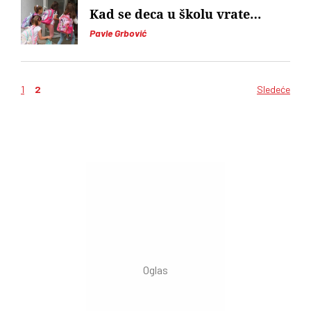
Kad se deca u školu vrate…
Pavle Grbović
1
2
Sledeće
Kretanje
članaka