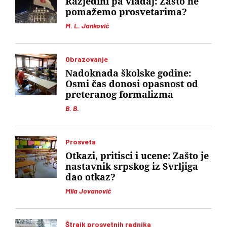
Razjedini pa vladaj: Zašto ne
pomažemo prosvetarima?
M. L. Janković
Obrazovanje
Nadoknada školske godine:
Osmi čas donosi opasnost od
preteranog formalizma
B. B.
Prosveta
Otkazi, pritisci i ucene: Zašto je
nastavnik srpskog iz Svrljiga
dao otkaz?
Mila Jovanović
Štrajk prosvetnih radnika