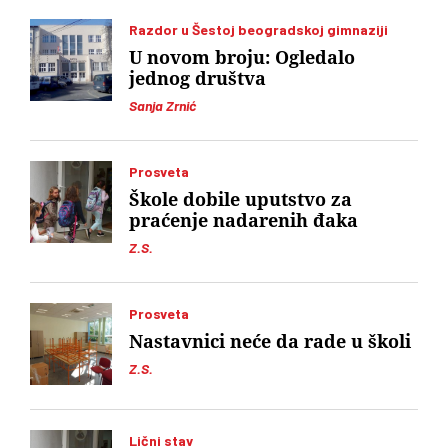
Razdor u Šestoj beogradskoj gimnaziji
U novom broju: Ogledalo
jednog društva
Sanja Zrnić
Prosveta
Škole dobile uputstvo za
praćenje nadarenih đaka
Z.S.
Prosveta
Nastavnici neće da rade u školi
Z.S.
Lični stav