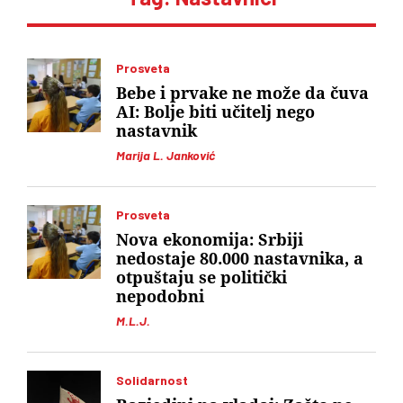
Prosveta
Bebe i prvake ne može da čuva
AI: Bolje biti učitelj nego
nastavnik
Marija L. Janković
Prosveta
Nova ekonomija: Srbiji
nedostaje 80.000 nastavnika, a
otpuštaju se politički
nepodobni
M.L.J.
Solidarnost