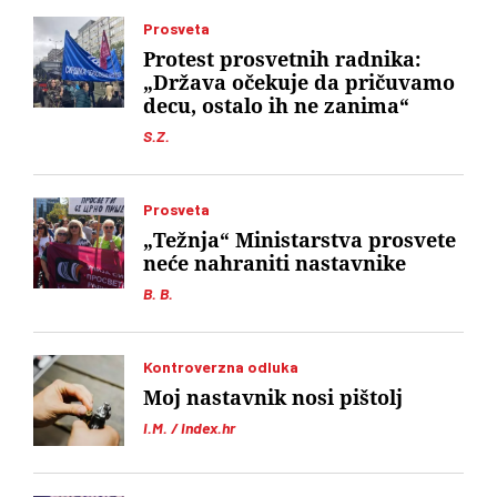
Prosveta
Protest prosvetnih radnika:
„Država očekuje da pričuvamo
decu, ostalo ih ne zanima“
S.Z.
Prosveta
„Težnja“ Ministarstva prosvete
neće nahraniti nastavnike
B. B.
Kontroverzna odluka
Moj nastavnik nosi pištolj
I.M. / Index.hr