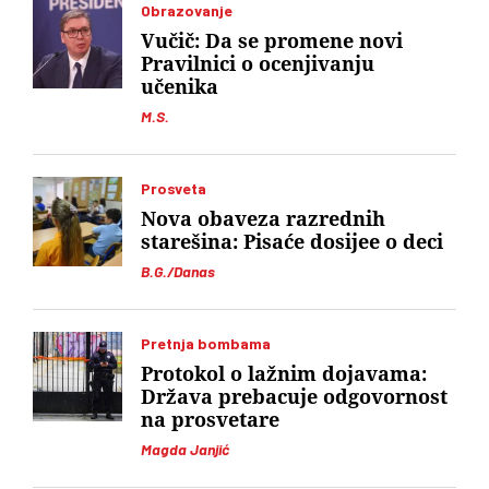
Obrazovanje
Vučič: Da se promene novi
Pravilnici o ocenjivanju
učenika
M.S.
Prosveta
Nova obaveza razrednih
starešina: Pisaće dosijee o deci
B.G./Danas
Pretnja bombama
Protokol o lažnim dojavama:
Država prebacuje odgovornost
na prosvetare
Magda Janjić