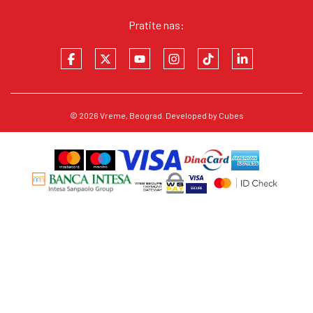
Pratite nas:
© 2026
Vreme
, Beograd. Developed by
Cubes