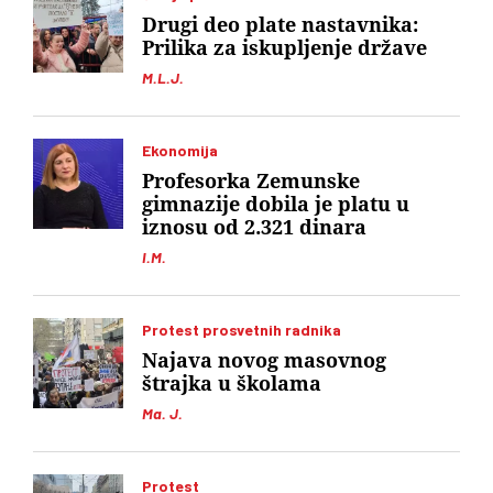
Drugi deo plate nastavnika:
Prilika za iskupljenje države
M.L.J.
Ekonomija
Profesorka Zemunske
gimnazije dobila je platu u
iznosu od 2.321 dinara
I.M.
Protest prosvetnih radnika
Najava novog masovnog
štrajka u školama
Ma. J.
Protest