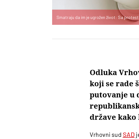
Smatraju da im je ugrožen život: Sa protes
Odluka Vrhov
koji se rade
putovanje u 
republikansk
države kako 
Vrhovni sud
SAD
j