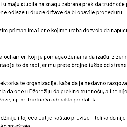
di u maju stupila na snagu zabrana prekida trudnoće 
ne odlaze u druge države da bi obavile proceduru.
ižim primanjima i one kojima treba dozvola da napus
elouhamer, koji je pomagao ženama da izađu iz zemlj
stao je to da radi jer mu prete brojne tužbe od strane
rektorka te organizacije, kaže da je nedavno razgov
la da ode u Džordžiju da prekine trudnoću, ali to nije
žave, njena trudnoća odmakla predaleko.
džiniju i taj ceo put je koštao previše – toliko da nije 
 oko smeštaja.