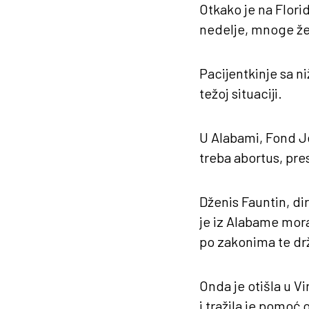
Otkako je na Flori
nedelje, mnoge že
Pacijentkinje sa n
težoj situaciji.
U Alabami, Fond J
treba abortus, pre
Dženis Fauntin, di
je iz Alabame mora
po zakonima te dr
Onda je otišla u Vir
i tražila je pomoć