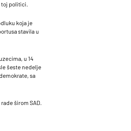
oj politici.
dluku koja je
ortusa stavila u
uzecima, u 14
sle šeste nedelje
 demokrate, sa
e rade širom SAD.