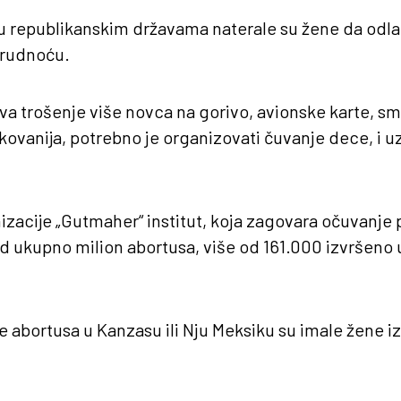
u republikanskim državama naterale su žene da odl
trudnoću.
 trošenje više novca na gorivo, avionske karte, sme
ikovanija, potrebno je organizovati čuvanje dece, i 
izacije „Gutmaher“ institut, koja zagovara očuvanje 
od ukupno milion abortusa, više od 161.000 izvršeno 
e abortusa u Kanzasu ili Nju Meksiku su imale žene i