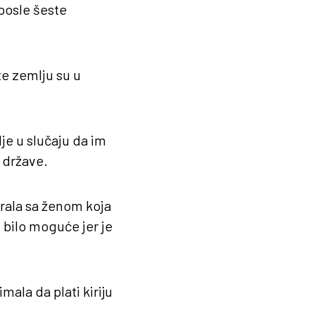
posle šeste
te zemlju su u
e u slučaju da im
 države.
arala sa ženom koja
 bilo moguće jer je
imala da plati kiriju