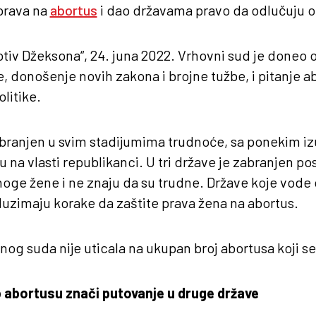
prava na
abortus
i dao državama pravo da odlučuju o t
otiv Džeksona“, 24. juna 2022. Vrhovni sud je doneo o
, donošenje novih zakona i brojne tužbe, i pitanje ab
litike.
abranjen u svim stadijumima trudnoće, sa ponekim iz
u na vlasti republikanci. U tri države je zabranjen po
oge žene i ne znaju da su trudne. Države koje vode
uzimaju korake da zaštite prava žena na abortus.
nog suda nije uticala na ukupan broj abortusa koji s
 abortusu znači putovanje u druge države