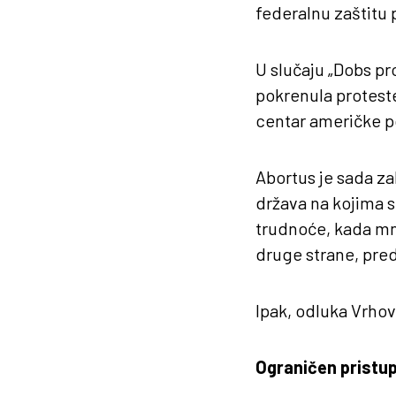
federalnu zaštitu 
U slučaju „Dobs pr
pokrenula proteste
centar američke po
Abortus je sada z
država na kojima s
trudnoće, kada mn
druge strane, pred
Ipak, odluka Vrhov
Ograničen pristup