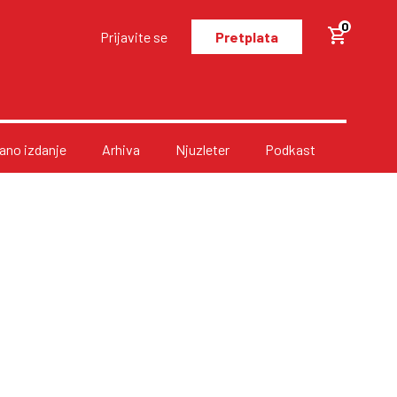
0
Prijavite se
Pretplata
no izdanje
Arhiva
Njuzleter
Podkast