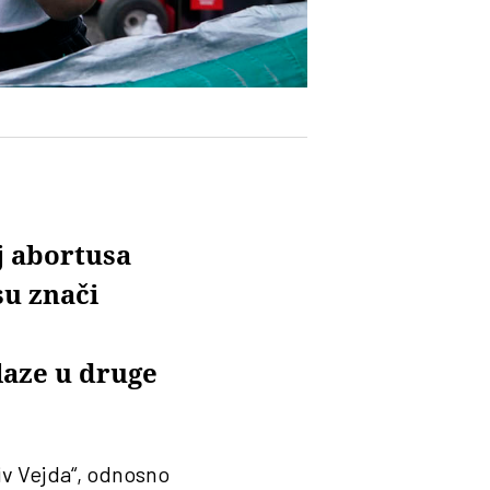
j abortusa
su znači
laze u druge
iv Vejda“, odnosno