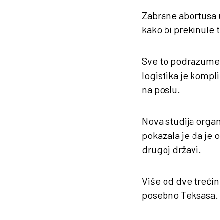
Zabrane abortusa 
kako bi prekinule 
Sve to podrazumeva
logistika je kompl
na poslu.
Nova studija organ
pokazala je da je 
drugoj državi.
Više od dve trećin
posebno Teksasa.