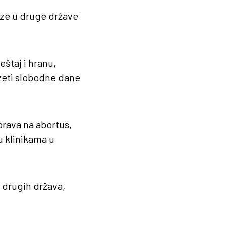
aze u druge države
štaj i hranu,
uzeti slobodne dane
prava na abortus,
u klinikama u
z drugih država,