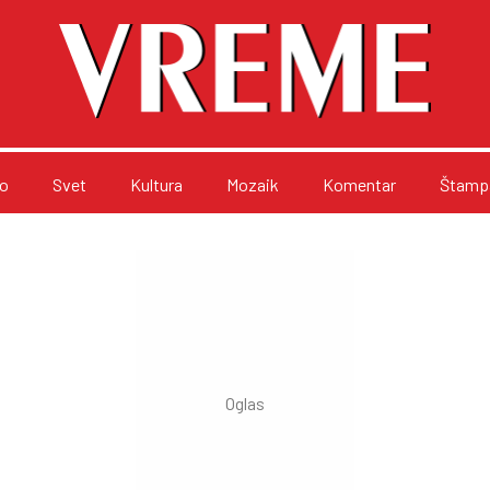
o
Svet
Kultura
Mozaik
Komentar
Štampa