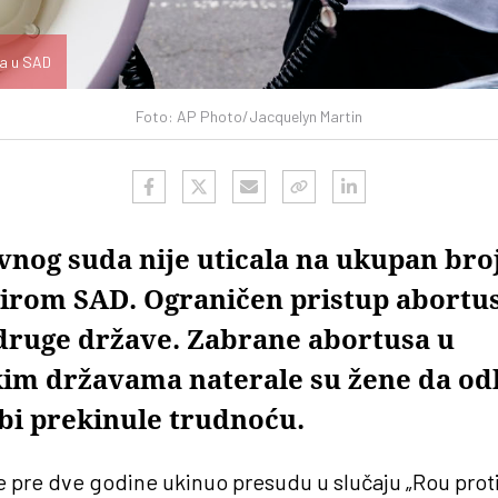
ta u SAD
Foto: AP Photo/Jacquelyn Martin
nog suda nije uticala na ukupan bro
 širom SAD. Ograničen pristup abortu
druge države. Zabrane abortusa u
im državama naterale su žene da od
bi prekinule trudnoću.
e pre dve godine ukinuo presudu u slučaju „Rou prot