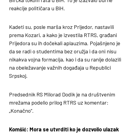
reakcije političara u BiH.
Kadeti su, posle marša kroz Prijedor, nastavili
prema Kozari, a kako je izvestila RTRS, građani
Prijedora su ih dočekali aplauzima. Pojašnjeno je
da se radi o studentima bez oružja i da oni nisu
nikakva vojna formacija, kao i da su ranije dolazili
na obeležavanje važnih događaja u Republici
Srpskoj.
Predsednik RS Milorad Dodik je na društvenim
mrežama podelio prilog RTRS uz komentar:
„Konačno“.
Komšić: Mora se utvrditi ko je dozvolio ulazak