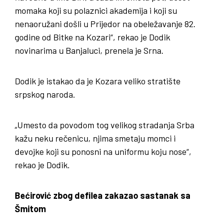
momaka koji su polaznici akademija i koji su
nenaoružani došli u Prijedor na obeležavanje 82.
godine od Bitke na Kozari“, rekao je Dodik
novinarima u Banjaluci, prenela je Srna.
Dodik je istakao da je Kozara veliko stratište
srpskog naroda.
„Umesto da povodom tog velikog stradanja Srba
kažu neku rečenicu, njima smetaju momci i
devojke koji su ponosni na uniformu koju nose“,
rekao je Dodik.
Bećirović zbog defilea zakazao sastanak sa
Šmitom