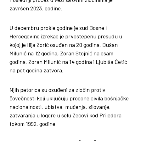
završen 2023. godine.
U decembru prošle godine je sud Bosne i
Hercegovine izrekao je prvostepenu presudu u
kojoj je Ilija Zorić osuđen na 20 godina, Dušan
Milunić na 12 godina, Zoran Stojnić na osam
godina, Zoran Milunić na 14 godina i Ljubiša Četić
na pet godina zatvora.
Njih petorica su osuđeni za zločin protiv
čovečnosti koji uključuju progone civila bošnjačke
nacionalnosti, ubistva, mučenja, silovanje,
zatvaranja u logore u selu Zecovi kod Prijedora
tokom 1992. godine.