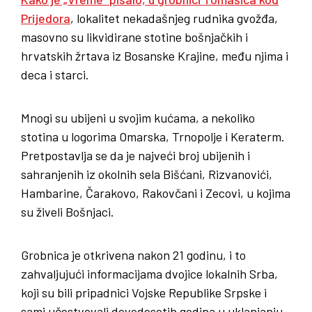
Prijedora
, lokalitet nekadašnjeg rudnika gvožđa,
masovno su likvidirane stotine bošnjačkih i
hrvatskih žrtava iz Bosanske Krajine, među njima i
deca i starci.
Mnogi su ubijeni u svojim kućama, a nekoliko
stotina u logorima Omarska, Trnopolje i Keraterm.
Pretpostavlja se da je najveći broj ubijenih i
sahranjenih iz okolnih sela Bišćani, Rizvanovići,
Hambarine, Čarakovo, Rakovčani i Zecovi, u kojima
su živeli Bošnjaci.
Grobnica je otkrivena nakon 21 godinu, i to
zahvaljujući informacijama dvojice lokalnih Srba,
koji su bili pripadnici Vojske Republike Srpske i
sami učestvovali devedesetih godina u uklanjanju