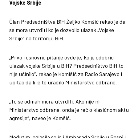
Vojske Srbije
Član Predsedništva BiH Željko Komšić rekao je da
se mora utvrditi ko je dozvolio ulazak „Vojske
Srbije“ na teritoriju BiH.
„Prvo i osnovno pitanje ovde je, ko je odobrio
ulazak vojske Srbije u BiH? Predsedništvo BiH to
nije učinilo“, rekao je Komišić za Radio Sarajevo i
upitao da li je to uradilo Ministarstvo odbrane.
„To se odmah mora utvrditi. Ako nije ni
Ministarstvo odbrane, onda je reč o klasičnom aktu
agresije“, naveo je Komšić.
Međutim, oglasila se je i Ambasada Srbije u Bosni i