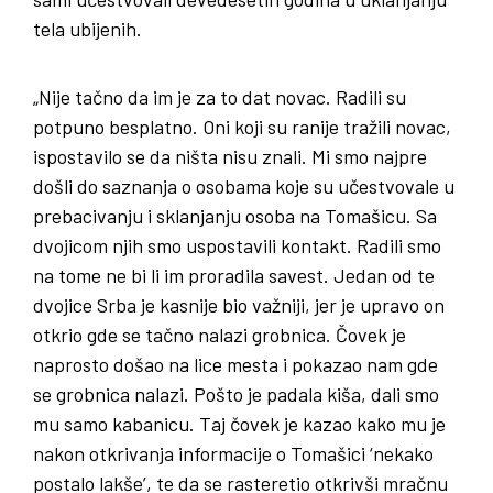
tela ubijenih.
„Nije tačno da im je za to dat novac. Radili su
potpuno besplatno. Oni koji su ranije tražili novac,
ispostavilo se da ništa nisu znali. Mi smo najpre
došli do saznanja o osobama koje su učestvovale u
prebacivanju i sklanjanju osoba na Tomašicu. Sa
dvojicom njih smo uspostavili kontakt. Radili smo
na tome ne bi li im proradila savest. Jedan od te
dvojice Srba je kasnije bio važniji, jer je upravo on
otkrio gde se tačno nalazi grobnica. Čovek je
naprosto došao na lice mesta i pokazao nam gde
se grobnica nalazi. Pošto je padala kiša, dali smo
mu samo kabanicu. Taj čovek je kazao kako mu je
nakon otkrivanja informacije o Tomašici ‘nekako
postalo lakše’, te da se rasteretio otkrivši mračnu