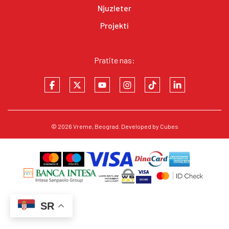
Njuzleter
Projekti
Pratite nas:
© 2026
Vreme
, Beograd. Developed by
Cubes
SR