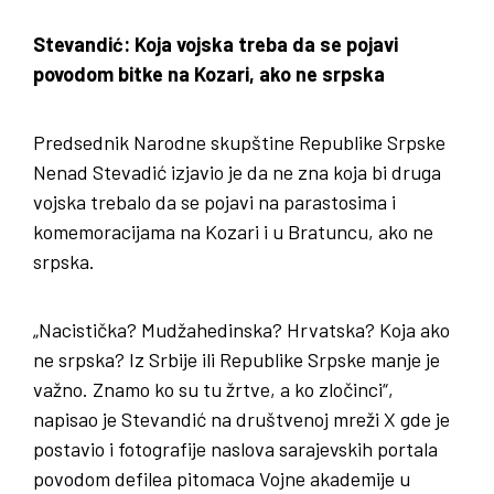
Stevandić: Koja vojska treba da se pojavi
povodom bitke na Kozari, ako ne srpska
Predsednik Narodne skupštine Republike Srpske
Nenad Stevadić izjavio je da ne zna koja bi druga
vojska trebalo da se pojavi na parastosima i
komemoracijama na Kozari i u Bratuncu, ako ne
srpska.
„Nacistička? Mudžahedinska? Hrvatska? Koja ako
ne srpska? Iz Srbije ili Republike Srpske manje je
važno. Znamo ko su tu žrtve, a ko zločinci“,
napisao je Stevandić na društvenoj mreži X gde je
postavio i fotografije naslova sarajevskih portala
povodom defilea pitomaca Vojne akademije u