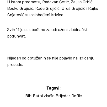
U istom predmetu, Radovan Četić, Željko Grbić,
Boško Grujičić, Rade Grujičić, Uroš Grujičić i Rajko
Gnjatović su oslobođeni krivice.
Svih 11 je oslobođeno za udruženi zločinački
poduhvat.
Nijedan od optuženih se nije pojavio na izricanju
presude.
Tagovi:
BiH
Ratni zločin
Prijedor
Defile