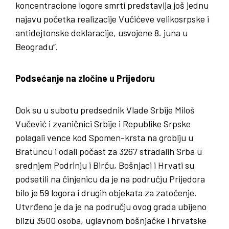
koncentracione logore smrti predstavlja još jednu
najavu početka realizacije Vučićeve velikosrpske i
antidejtonske deklaracije, usvojene 8. juna u
Beogradu“.
Podsećanje na zločine u Prijedoru
Dok su u subotu predsednik Vlade Srbije Miloš
Vučević i zvaničnici Srbije i Republike Srpske
polagali vence kod Spomen-krsta na groblju u
Bratuncu i odali počast za 3267 stradalih Srba u
srednjem Podrinju i Birču, Bošnjaci i Hrvati su
podsetili na činjenicu da je na području Prijedora
bilo je 59 logora i drugih objekata za zatočenje.
Utvrđeno je da je na području ovog grada ubijeno
blizu 3500 osoba, uglavnom bošnjačke i hrvatske