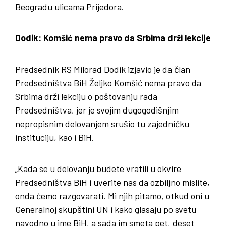
Beogradu ulicama Prijedora.
Dodik: Komšić nema pravo da Srbima drži lekcije
Predsednik RS Milorad Dodik izjavio je da član
Predsedništva BiH Željko Komšić nema pravo da
Srbima drži lekciju o poštovanju rada
Predsedništva, jer je svojim dugogodišnjim
nepropisnim delovanjem srušio tu zajedničku
instituciju, kao i BiH.
„Kada se u delovanju budete vratili u okvire
Predsedništva BiH i uverite nas da ozbiljno mislite,
onda ćemo razgovarati. Mi njih pitamo, otkud oni u
Generalnoj skupštini UN i kako glasaju po svetu
navodno u ime BiH, a sada im smeta pet, deset