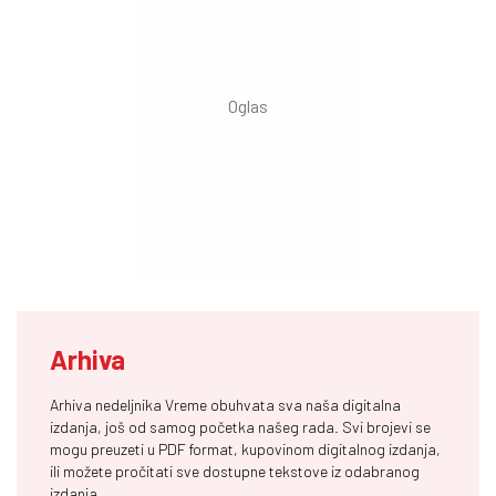
Arhiva
Arhiva nedeljnika Vreme obuhvata sva naša digitalna
izdanja, još od samog početka našeg rada. Svi brojevi se
mogu preuzeti u PDF format, kupovinom digitalnog izdanja,
ili možete pročitati sve dostupne tekstove iz odabranog
izdanja.