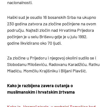
nacionalnosti.
Haški sud je osudio 16 bosanskih Srba na ukupno
230 godina zatvora za zločine počinjene na ovom
području. Najteži zločin nad Hrvatima Prijedora
počinjen je u selu Briševu gdje je u julu 1992.
godine likvidirano oko 70 ljudi.
Za zločine u Prijedoru i njegovoj okolini sudilo se i
Slobodanu Miloševiću, Radovanu Karadžiću, Ratku
Mladiću, Momčilu Krajišniku i Biljani Plavšić.
Kako je razbijena zavera ćutanja o
muslimanskim i hrvatskim žrtvama
Kako je „Vreme“ pisalo, u grobnici Tomašica kod