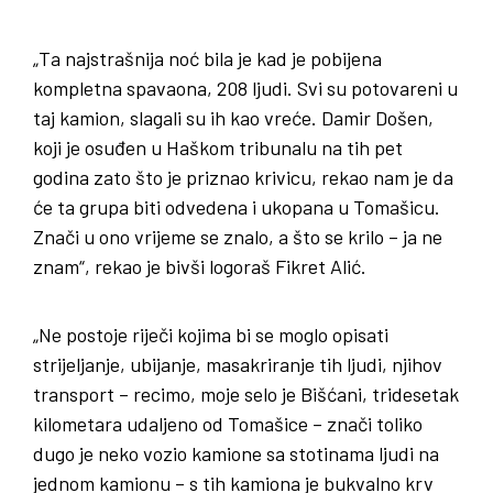
„Ta najstrašnija noć bila je kad je pobijena
kompletna spavaona, 208 ljudi. Svi su potovareni u
taj kamion, slagali su ih kao vreće. Damir Došen,
koji je osuđen u Haškom tribunalu na tih pet
godina zato što je priznao krivicu, rekao nam je da
će ta grupa biti odvedena i ukopana u Tomašicu.
Znači u ono vrijeme se znalo, a što se krilo – ja ne
znam“, rekao je bivši logoraš Fikret Alić.
„Ne postoje riječi kojima bi se moglo opisati
strijeljanje, ubijanje, masakriranje tih ljudi, njihov
transport – recimo, moje selo je Bišćani, tridesetak
kilometara udaljeno od Tomašice – znači toliko
dugo je neko vozio kamione sa stotinama ljudi na
jednom kamionu – s tih kamiona je bukvalno krv