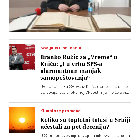
Socijalisti na lokalu
Branko Ružić za „Vreme“ o
Kniću: „I u vrhu SPS-a
alarmantnan manjak
samopoštovanja“
Dva odbornika SPS-a iz Knića odmetnula su se
od socijalista u lokalnoj Skupštini jer ne žele više
da imaju posla sa "nasilnim i neobrazovanim"
naprednjacima. Jedan od njih kaže za „Vreme“
da je „SNS u Kniću nasilna skupina
Klimatske promene
neobrazovanih ljudi" sa kojima ne žele ni sad, niti
Koliko su toplotni talasi u Srbiji
ikada više, da sarađuju. Branko Ružić za
učestali za pet decenija?
„Vreme“ kaže da je alarmantno da tendencije
odricanja od izvornih principa i mazohizma
U Srbiji još uvek nije usvojena nikakva strategija
postoje ne samo na lokalu, već i u samom vrhu