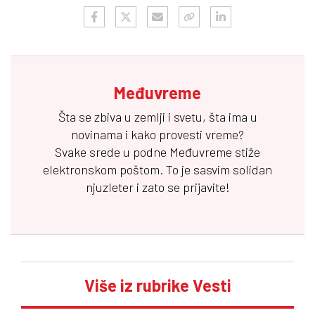
Međuvreme
Šta se zbiva u zemlji i svetu, šta ima u
novinama i kako provesti vreme?
Svake srede u podne
Međuvreme
stiže
elektronskom poštom. To je sasvim solidan
njuzleter i zato se prijavite!
Više iz rubrike Vesti