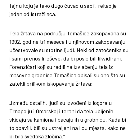
tajnu koju je tako dugo čuvao u sebi“, rekao je
jedan od istražilaca.
Tela žrtava na području Tomašice zakopavana su
1992. godine tri meseca i u njihovom zakopavanju
učestvovale su stotine ljudi. Neki od zatočenika su
i sami prenosili leševe, da bi posle bili likvidirani.
Forenzičari koji su radili na izvlačenju tela iz
masovne grobnice Tomašica opisali su ono što su
zatekli prilikom iskopavanja žrtava:
„Između ostalih, ljudi su izvođeni iz logora u
Trnopolju i Omarskoj i terani da tela ubijenih
skidaju sa kamiona i bacaju ih u grobnicu. Kada bi
to obavili, bili su ustreljeni na licu mjesta, kako ne
bi bilo svedoka zločina.“