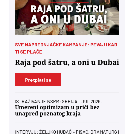
SVE NAPREDNJAČKE KAMPANJE: PEVAJ I KAD
TI SE PLAČE
Raja pod šatru, a oni u Dubai
Pretplati se
ISTRAŽIVANJE NSPM: SRBIJA – JUL 2026.
Umereni optimizam u priči bez
unapred poznatog kraja
INTERVJU: ŽELJKO HUBAČ – PISAC, DRAMATURG I