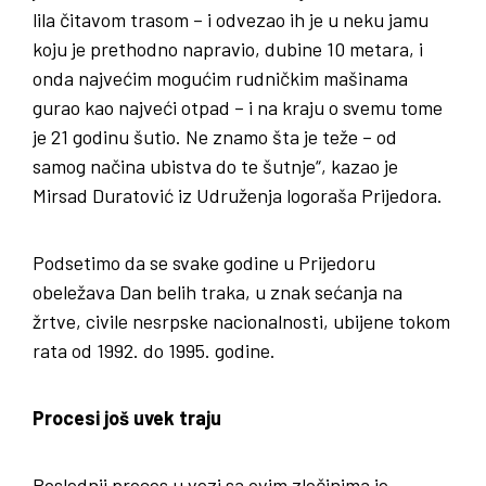
lila čitavom trasom – i odvezao ih je u neku jamu
koju je prethodno napravio, dubine 10 metara, i
onda najvećim mogućim rudničkim mašinama
gurao kao najveći otpad – i na kraju o svemu tome
je 21 godinu šutio. Ne znamo šta je teže – od
samog načina ubistva do te šutnje“, kazao je
Mirsad Duratović iz Udruženja logoraša Prijedora.
Podsetimo da se svake godine u Prijedoru
obeležava Dan belih traka, u znak sećanja na
žrtve, civile nesrpske nacionalnosti, ubijene tokom
rata od 1992. do 1995. godine.
Procesi još uvek traju
Poslednji proces u vezi sa ovim zločinima je