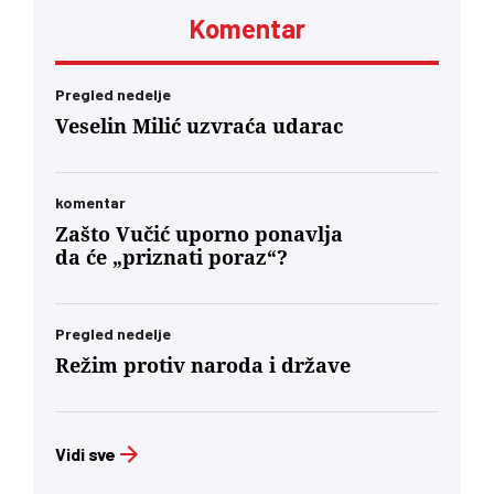
Komentar
Pregled nedelje
Veselin Milić uzvraća udarac
komentar
Zašto Vučić uporno ponavlja
da će „priznati poraz“?
Pregled nedelje
Režim protiv naroda i države
Vidi sve