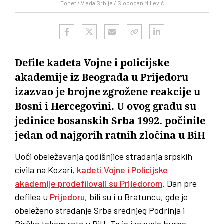
Fonet / Vlada Srbije / Slobodan Miljević
Defile kadeta Vojne i policijske
akademije iz Beograda u Prijedoru
izazvao je brojne zgrožene reakcije u
Bosni i Hercegovini. U ovog gradu su
jedinice bosanskih Srba 1992. počinile
jedan od najgorih ratnih zločina u BiH
Uoči obeležavanja godišnjice stradanja srpskih
civila na Kozari,
kadeti Vojne i Policijske
akademije prodefilovali su Prijedorom
. Dan pre
defilea u
Prijedoru
, bili su i u Bratuncu, gde je
obeleženo stradanje Srba srednjeg Podrinja i
Birčka tokom rata u BiH. To je izazvalo burne