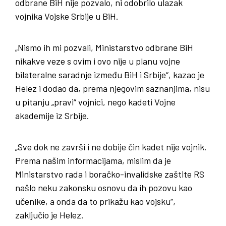
odbrane BiH nije pozvalo, ni odobrilo ulazak
vojnika Vojske Srbije u BiH.
„Nismo ih mi pozvali, Ministarstvo odbrane BiH
nikakve veze s ovim i ovo nije u planu vojne
bilateralne saradnje između BiH i Srbije“, kazao je
Helez i dodao da, prema njegovim saznanjima, nisu
u pitanju „pravi“ vojnici, nego kadeti Vojne
akademije iz Srbije.
„Sve dok ne završi i ne dobije čin kadet nije vojnik.
Prema našim informacijama, mislim da je
Ministarstvo rada i boračko-invalidske zaštite RS
našlo neku zakonsku osnovu da ih pozovu kao
učenike, a onda da to prikažu kao vojsku“,
zaključio je Helez.