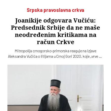
Srpska pravoslavna crkva
Joanikije odgovara Vučiću:
Predsednik Srbije da ne maše
neodređenim kritikama na
račun Crkve
Mitropolija crnogorsko-primorska reaguje na izjave
Aleksandra Vučića o litijama u Crnoj Gori 2020. koje „vrve od
nejasnoća”