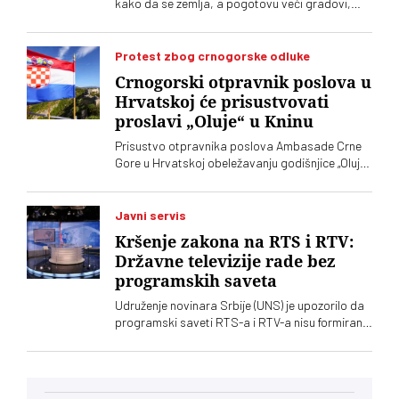
kako da se zemlja, a pogotovu veći gradovi,
SPS-a
prilagodi sve češćim, dužim i žešćim toplotnim
talasima koji su posledica klimatskih promena
Protest zbog crnogorske odluke
Crnogorski otpravnik poslova u
Hrvatskoj će prisustvovati
proslavi „Oluje“ u Kninu
Prisustvo otpravnika poslova Ambasade Crne
Gore u Hrvatskoj obeležavanju godišnjice „Oluje“
u Kninu izazvalo je političke reakcije u Srbiji.
Vučić je poručio da je reč o proslavi zločina
počinjenih nad srpskim narodom
Javni servis
Kršenje zakona na RTS i RTV:
Državne televizije rade bez
programskih saveta
Udruženje novinara Srbije (UNS) je upozorilo da
programski saveti RTS-a i RTV-a nisu formirani
nakon isteka mandata njihovih članova, zbog
čega se postavlja pitanje poštovanja zakonskih
procedura i funkcionisanja mehanizama
kontrole javnih medijskih servisa