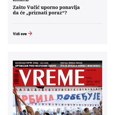
Zašto Vučić uporno ponavlja
da će „priznati poraz“?
Vidi sve