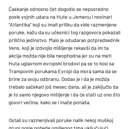
Ćaskanje odnosno čet dogodio se neposredno
posle vojnih udara na Hute u Jemenu i novinari
“Atlantika” koji su imali priliku da vide razmenjene
poruke, kažu da su učesnici tog razgovora pokazali
prilično jedinstvo. Malo je odudarao potpredsednik
Vens, koji je izdvojio mišljenje rekavši da im ta
akcija možda nije bila neophodna jer su na meti
Huta uglavnom evropski brodovi pa se to kosi sa
Trampovim porukama Evropi da mora sama da se
brine za svoju odbranu. Dodao je i da je možda
trebalo sačekati još mesec dana, ali je zaključio da
je to samo njegovo mišljenje i da će stati uz ono što
govori većina, kako se i inače ponaša.
Ostali su razmenjivali poruke nalik nekoj muškoj
grupi posle pobede omiljenog tima uključujući