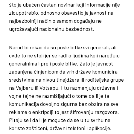
što je ubačen častan novinar koji informacije nije
zloupotrebio, odnosno obavestio je javnost na
najbezbolniji način o samom događaju ne
ugrožavajući nacionalnu bezbednost.
Narod bi rekao da su posle bitke svi generali, ali
ovde to ne stoji jer se radi o ljudima koji naređuju
generalnima i pre i posle bitke. Zato je javnost
zapanjena činjenicom da vrh države komunicira
sredstvima na nivou tinejdžera ili roditeljske grupe
na Vajberu ili Votsapu. I tu razmenjuju državne i
vojne tajne ne razmišljajući o tome da li je ta
komunikacija dovoljno sigurna bez obzira na sve
reklame o enkripciji to jest šifrovanju razgovora.
Pitaju se i da li je moguće da se u tu svrhu ne
koriste zaštićeni, državni telefoni i aplikacije.