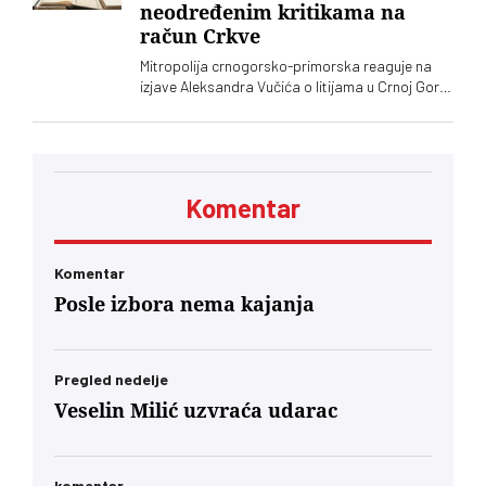
neodređenim kritikama na
račun Crkve
Mitropolija crnogorsko-primorska reaguje na
izjave Aleksandra Vučića o litijama u Crnoj Gori
2020. koje „vrve od nejasnoća”
Komentar
Komentar
Posle izbora nema kajanja
Pregled nedelje
Veselin Milić uzvraća udarac
komentar