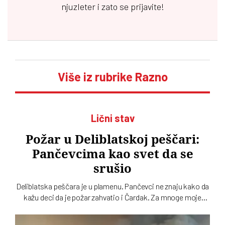
njuzleter i zato se prijavite!
Više iz rubrike Razno
Lični stav
Požar u Deliblatskoj peščari:
Pančevcima kao svet da se
srušio
Deliblatska peščara je u plamenu. Pančevci ne znaju kako da
kažu deci da je požar zahvatio i Čardak. Za mnoge moje
sugrađane u Pančevu i okolini šumski požar kao da je spalio
deo detinjstva