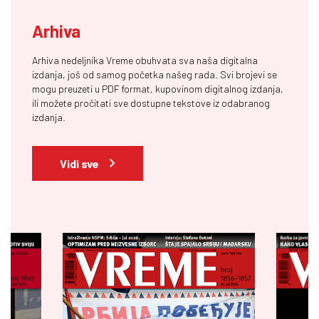
Arhiva
Arhiva nedeljnika Vreme obuhvata sva naša digitalna
izdanja, još od samog početka našeg rada. Svi brojevi se
mogu preuzeti u PDF format, kupovinom digitalnog izdanja,
ili možete pročitati sve dostupne tekstove iz odabranog
izdanja.
Vidi sve