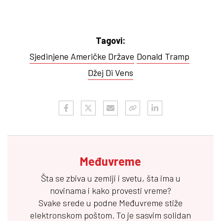
Tagovi:
Sjedinjene Američke Države
Donald Tramp
Džej Di Vens
Međuvreme
Šta se zbiva u zemlji i svetu, šta ima u
novinama i kako provesti vreme?
Svake srede u podne
Međuvreme
stiže
elektronskom poštom. To je sasvim solidan