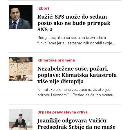
Izbori
Ružić: SPS može do sedam
posto ako ne bude prirepak
SNS-a
Mnogi socijalisti su sada na bezvrednim
funkcijama jer su se zarad njih odrekli svoje
politike, kaže Branko Ružić za austrijsku
agenciju
Klimatske promene
Nezabeležene suše, požari,
poplave: Klimatska katastrofa
više nije distopija
Klimatske promene već utiču na živote ljudi,
prirodu i ekonomiju. Posledice će, po svemu
sudeći, bivati sve ekstremnije. Evropa se čini
nespremnom za distopiju koja se pretvara u
stvarnost
Srpska pravoslavna crkva
Joanikije odgovara Vučiću:
Predsednik Srbije da ne maše