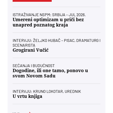
ISTRAŽIVANJE NSPM: SRBIJA – JUL 2026.
Umereni optimizam u priči bez
unapred poznatog kraja
INTERVJU: ŽELJKO HUBAČ – PISAC, DRAMATURG I
SCENARISTA
Grogirani Vučić
SEĆANJA I BUDUĆNOST
Dogodine, ili one tamo, ponovo u
svom Novom Sadu
INTERVJU: KRUNO LOKOTAR, UREDNIK
U vrtu knjiga