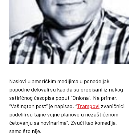
Naslovi u američkim medijima u ponedeljak
popodne delovali su kao da su prepisani iz nekog
satiričnog časopisa poput “Oniona”. Na primer,
“Vašington post” je napisao: “
Trampovi
zvaničnici
podelili su tajne vojne planove u nezaštićenom
četovanju sa novinarima”. Zvuči kao komedija,
samo što nije.