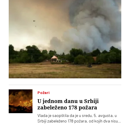
Požari
U jednom danu u Srbiji
zabeleženo 178 požara
Vlada je saopštila da je u sredu, 5. avgusta, u
Srbiji zabeleženo 178 požara, od kojih dva nisu
ugašena