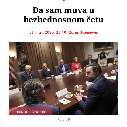
Da sam muva u
bezbednosnom četu
26. mart 2025, 23:46
Zoran Stanojević
Trampovi najbliži saradnici
Foto: AP