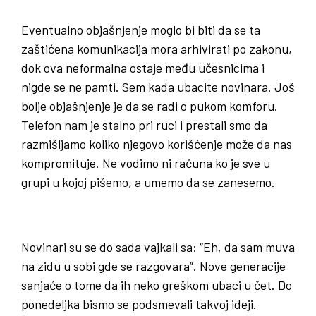
Eventualno objašnjenje moglo bi biti da se ta
zaštićena komunikacija mora arhivirati po zakonu,
dok ova neformalna ostaje među učesnicima i
nigde se ne pamti. Sem kada ubacite novinara. Još
bolje objašnjenje je da se radi o pukom komforu.
Telefon nam je stalno pri ruci i prestali smo da
razmišljamo koliko njegovo korišćenje može da nas
kompromituje. Ne vodimo ni računa ko je sve u
grupi u kojoj pišemo, a umemo da se zanesemo.
Novinari su se do sada vajkali sa: “Eh, da sam muva
na zidu u sobi gde se razgovara”. Nove generacije
sanjaće o tome da ih neko greškom ubaci u čet. Do
ponedeljka bismo se podsmevali takvoj ideji.