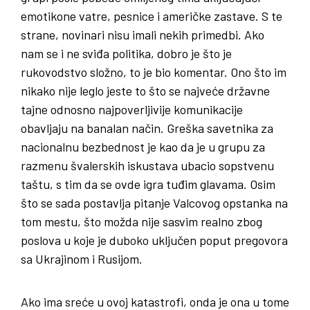
emotikone vatre, pesnice i američke zastave. S te
strane, novinari nisu imali nekih primedbi. Ako
nam se i ne sviđa politika, dobro je što je
rukovodstvo složno, to je bio komentar. Ono što im
nikako nije leglo jeste to što se najveće državne
tajne odnosno najpoverljivije komunikacije
obavljaju na banalan način. Greška savetnika za
nacionalnu bezbednost je kao da je u grupu za
razmenu švalerskih iskustava ubacio sopstvenu
taštu, s tim da se ovde igra tuđim glavama. Osim
što se sada postavlja pitanje Valcovog opstanka na
tom mestu, što možda nije sasvim realno zbog
poslova u koje je duboko uključen poput pregovora
sa Ukrajinom i Rusijom.
Ako ima sreće u ovoj katastrofi, onda je ona u tome