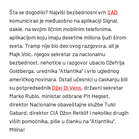
Šta se dogodilo? Najviši bezbednosni vrh
SAD
komunicirao je međusobno na aplikaciji Signal,
dakle, na svojim ličnim mobilnim telefonima,
aplikacijom koju imaju desetine miliona ljudi širom
sveta. Tramp nije bio deo ovog razgovora, ali je
Majk Volc, njegov sekretar za nacionalnu
bezbednost, nehotice u razgovor ubacio Džefrija
Goldberga, urednika “Atlantika” i vrlo uglednog
američkog novinara. Ostali učesnici u ćaskanju bili
su potpredsednik
Džej Di Vens
, državni sekretar
Marko Rubio, ministar odbrane Pit Hegset,
direktor Nacionalne obaveštajne službe Tulsi
Gabard, direktor CIA Džon Retklif i nekoliko drugih
viših pomoćnika, piše u članku na “Atlantiku”.
Milina!