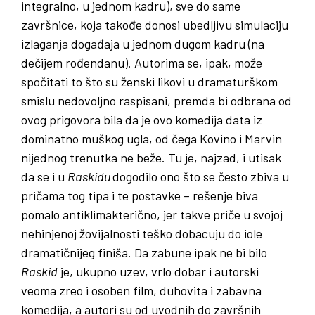
integralno, u jednom kadru), sve do same
završnice, koja takođe donosi ubedljivu simulaciju
izlaganja događaja u jednom dugom kadru (na
dečijem rođendanu). Autorima se, ipak, može
spočitati to što su ženski likovi u dramaturškom
smislu nedovoljno raspisani, premda bi odbrana od
ovog prigovora bila da je ovo komedija data iz
dominatno muškog ugla, od čega Kovino i Marvin
nijednog trenutka ne beže. Tu je, najzad, i utisak
da se i u
Raskidu
dogodilo ono što se često zbiva u
pričama tog tipa i te postavke – rešenje biva
pomalo antiklimakterično, jer takve priče u svojoj
nehinjenoj žovijalnosti teško dobacuju do iole
dramatičnijeg finiša. Da zabune ipak ne bi bilo
Raskid
je, ukupno uzev, vrlo dobar i autorski
veoma zreo i osoben film, duhovita i zabavna
komedija, a autori su od uvodnih do završnih