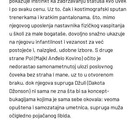
pokazuje instinkt ka zadržavanju statusa kvo uvek
i po svaku cenu. Uz to, čak i kostimografski sputan
trenerkama i kratkim pantalonama, što, mimo
njegovog uposlenja nastavnika fizičkog vaspitanja
u školi za male bogataše, dovoljno snažno ukazuje
na njegovu infantilnost i vezanost za već
postojeće i, naizgled, udobne izbore. S druge
strane Pol (Majkl Anđelo Kovino) očito je
nedorastao samonametnutoj ulozi poslovnog
čoveka bez straha i mane, uz to u otvorenom
braku, dok njegova supruga Džuli (Dakota
Džonson) ni sama ne zna šta bi sa koncept-
bukagijama kojima je sama sebe okovala: veoma
opuštena i samozatajna umetnica, supruga muža
očigledno pojačanog libida.