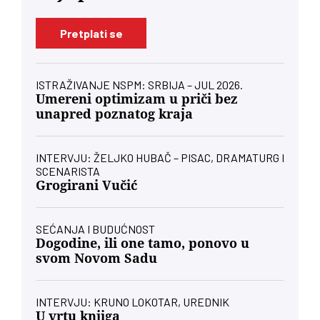
Pretplati se
ISTRAŽIVANJE NSPM: SRBIJA – JUL 2026.
Umereni optimizam u priči bez
unapred poznatog kraja
INTERVJU: ŽELJKO HUBAČ – PISAC, DRAMATURG I
SCENARISTA
Grogirani Vučić
SEĆANJA I BUDUĆNOST
Dogodine, ili one tamo, ponovo u
svom Novom Sadu
INTERVJU: KRUNO LOKOTAR, UREDNIK
U vrtu knjiga