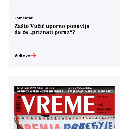
komentar
Zašto Vučić uporno ponavlja
da će „priznati poraz“?
Vidi sve