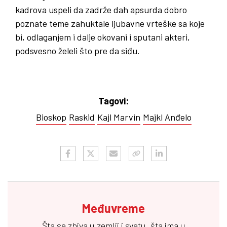
kadrova uspeli da zadrže dah apsurda dobro
poznate teme zahuktale ljubavne vrteške sa koje
bi, odlaganjem i dalje okovani i sputani akteri,
podsvesno želeli što pre da siđu.
Tagovi:
Bioskop
Raskid
Kajl Marvin
Majkl Anđelo
Međuvreme
Šta se zbiva u zemlji i svetu, šta ima u