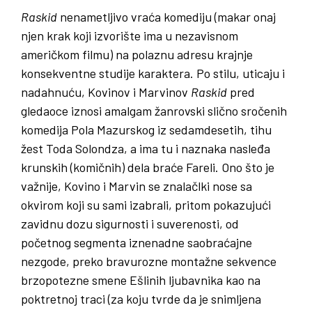
Raskid
nenametljivo vraća komediju (makar onaj
njen krak koji izvorište ima u nezavisnom
američkom filmu) na polaznu adresu krajnje
konsekventne studije karaktera. Po stilu, uticaju i
nadahnuću, Kovinov i Marvinov
Raskid
pred
gledaoce iznosi amalgam žanrovski slično sročenih
komedija Pola Mazurskog iz sedamdesetih, tihu
žest Toda Solondza, a ima tu i naznaka nasleđa
krunskih (komičnih) dela braće Fareli. Ono što je
važnije, Kovino i Marvin se znalačlki nose sa
okvirom koji su sami izabrali, pritom pokazujući
zavidnu dozu sigurnosti i suverenosti, od
početnog segmenta iznenadne saobraćajne
nezgode, preko bravurozne montažne sekvence
brzopotezne smene Ešlinih ljubavnika kao na
poktretnoj traci (za koju tvrde da je snimljena