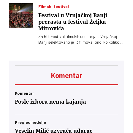
Podsetimo da je predsednik SKZ profesor Milo
Lompar
Filmski festival
Festival u Vrnjačkoj Banji
prerasta u festival Željka
Mitrovića
Za 50. Festival filmskih scenarija u Vrnjačkoj
Banji selektovano je 13 filmova, onoliko koliko ih
je i prijavljeno. Među njima, kao i prošle godine,
dominiraju filmovi Željka Mitrovića
Komentar
Komentar
Posle izbora nema kajanja
Pregled nedelje
Veselin Milić uzvraća udarac