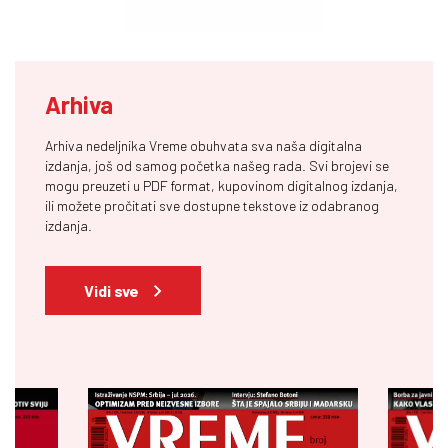
Arhiva
Arhiva nedeljnika Vreme obuhvata sva naša digitalna
izdanja, još od samog početka našeg rada. Svi brojevi se
mogu preuzeti u PDF format, kupovinom digitalnog izdanja,
ili možete pročitati sve dostupne tekstove iz odabranog
izdanja.
Vidi sve