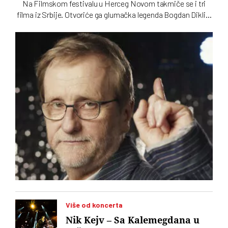
Na Filmskom festivalu u Herceg Novom takmiče se i tri
filma iz Srbije. Otvoriće ga glumačka legenda Bogdan Diklić.
Pokriovitelj festivala je Crnogorsko ministarstvo kulture
Više od koncerta
Nik Kejv – Sa Kalemegdana u