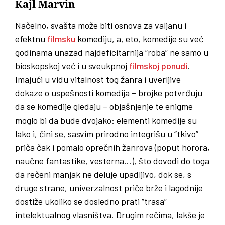
Kajl Marvin
Načelno, svašta može biti osnova za valjanu i
efektnu
filmsku
komediju, a, eto, komedije su već
godinama unazad najdeficitarnija “roba” ne samo u
bioskopskoj već i u sveukpnoj
filmskoj ponudi
.
Imajući u vidu vitalnost tog žanra i uverljive
dokaze o uspešnosti komedija – brojke potvrđuju
da se komedije gledaju – objašnjenje te enigme
moglo bi da bude dvojako: elementi komedije su
lako i, čini se, sasvim prirodno integrišu u “tkivo”
priča čak i pomalo oprečnih žanrova (poput horora,
naučne fantastike, vesterna…), što dovodi do toga
da rečeni manjak ne deluje upadljivo, dok se, s
druge strane, univerzalnost priče brže i lagodnije
dostiže ukoliko se dosledno prati “trasa”
intelektualnog vlasništva. Drugim rečima, lakše je