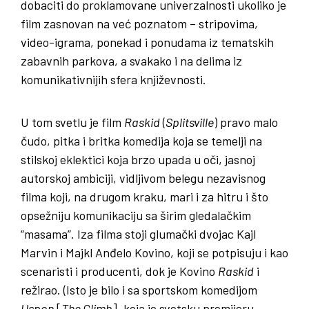
dobaciti do proklamovane univerzalnosti ukoliko je
film zasnovan na već poznatom – stripovima,
video-igrama, ponekad i ponudama iz tematskih
zabavnih parkova, a svakako i na delima iz
komunikativnijih sfera književnosti.
U tom svetlu je film
Raskid
(
Splitsville
) pravo malo
čudo, pitka i britka komedija koja se temelji na
stilskoj eklektici koja brzo upada u oči, jasnoj
autorskoj ambiciji, vidljivom belegu nezavisnog
filma koji, na drugom kraku, mari i za hitru i što
opsežniju komunikaciju sa širim gledalačkim
“masama”. Iza filma stoji glumački dvojac Kajl
Marvin i Majkl Anđelo Kovino, koji se potpisuju i kao
scenaristi i producenti, dok je Kovino
Raskid
i
režirao. (Isto je bilo i sa sportskom komedijom
Uspon
[
The Climb
], koja je svetsku premijeru