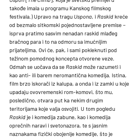
takođe imala u programu Kanskog filmskog
festivala.) Upravo na tragu
Uspona
, i
Raskid
kreće
od bezmalo sitkomski pojednostavljene premise –
isprva pratimo sasvim nenadan raskid mlađeg
bračnog para i to na odmoru sa imućnijim
prijateljima. Ovi će, pak, i sami pokleknuti pod
težinom pomodnog koncepta otvorene veze.
Odmah se uočava da se
Raskid
može razumeti i
kao anti- ili barem neromantična komedija. Istina,
film brzo iskorači iz kalupa, a onda i iz zamki u koje
upadaju ovovremenski rom-komovi, što mu,
posledično, otvara put ka nekim drugim
teritorijama koje valja osvojiti. U tom pogledu
Raskid
je i komedija zabune, kao i komedija
oprečnih naravi i svetonazora, te s jasnim
naznakama fizički obojenije komedije, što je