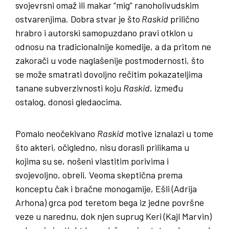
svojevrsni omaž ili makar “mig” ranoholivudskim
ostvarenjima. Dobra stvar je što
Raskid
prilično
hrabro i autorski samopuzdano pravi otklon u
odnosu na tradicionalnije komedije, a da pritom ne
zakorači u vode naglašenije postmodernosti, što
se može smatrati dovoljno rečitim pokazateljima
tanane subverzivnosti koju
Raskid
, između
ostalog, donosi gledaocima.
Pomalo neočekivano
Raskid
motive iznalazi u tome
što akteri, očigledno, nisu dorasli prilikama u
kojima su se, nošeni vlastitim porivima i
svojevoljno, obreli. Veoma skeptična prema
konceptu čak i bračne monogamije, Ešli (Adrija
Arhona) grca pod teretom bega iz jedne površne
veze u narednu, dok njen suprug Keri (Kajl Marvin)