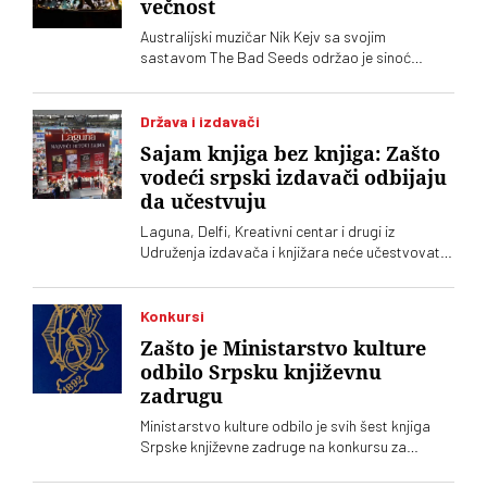
večnost
Australijski muzičar Nik Kejv sa svojim
sastavom The Bad Seeds održao je sinoć
koncert na prostoru Donjeg grada Beogradske
tvrđave, u okviru evropske letnje turneje
Država i izdavači
Sajam knjiga bez knjiga: Zašto
vodeći srpski izdavači odbijaju
da učestvuju
Laguna, Delfi, Kreativni centar i drugi iz
Udruženja izdavača i knjižara neće učestvovati
na ovogodišnjem Sajmu knjiga. Takvu odluku su
još prošle godine doneli Clio, Arhipelag,
Geopopetika i drugi iz Udruženja profesionalnih
Konkursi
izdavača
Zašto je Ministarstvo kulture
odbilo Srpsku književnu
zadrugu
Ministarstvo kulture odbilo je svih šest knjiga
Srpske književne zadruge na konkursu za
kapitalna dela, što se još nikad nije desilo.