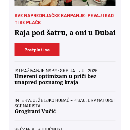
SVE NAPREDNJAČKE KAMPANJE: PEVAJ I KAD
TI SE PLAČE
Raja pod šatru, a oni u Dubai
Pretplati se
ISTRAŽIVANJE NSPM: SRBIJA – JUL 2026.
Umereni optimizam u priči bez
unapred poznatog kraja
INTERVJU: ŽELJKO HUBAČ – PISAC, DRAMATURG I
SCENARISTA
Grogirani Vučić
SEĆANJA I BUDUĆNOST