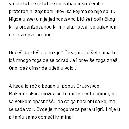
stoje stotine i stotine mrtvih, unesrećenih i
proteranih, zajebani likovi sa kojima se nije šaliti.
Nigde u svetu nije jednostavno biti šef političkog
krila organizovanog kriminala, i stvar se uglavnom
ne završava srećno.
Hoćeš da ideš u penziju? Čekaj malo, šefe, ima tu
još mnogo toga da se odradi, a i previše toga znaš.
Ono, daš dinar da uđeš u kolo…
A kada je reč o beganju, poput Gruevskog
Makedonskog, možda se tu može nešto učiniti, ali
sa velikom opasnošću da će ga naći oni sa kojima
se sada voli. Ovde je mnogo veća para u igri. I nije u
pitanju samo domaći kriminal.