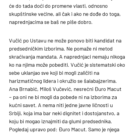
će do tada doći do promene vlasti, odnosno
skupštinske većine, ali čak i ako ne dođe do toga,
naprednjacima se baš ne piše dobro.
Vučić po Ustavu ne može ponovo biti kandidat na
predsedničkim izborima. Ne pomaže ni metod
skraćivanja mandata. A naprednjaci nemaju nikoga
ko na njima može pobediti. Vučić je sistematski oko
sebe uklanjao sve koji bi mogli zaličiti na
harizmatičnog lidera i okružio se šalabajzerima.
Ana Brnabić, Miloš Vučević, nesrećni Đuro Macut
– pa oni ne bi mogli da pobede ni na izborima za
kućni savet. A nema niti jedne javne ličnosti u
Srbiji, koja ima bar neki dignitet i dostojanstvo, a
koju bi mogao iznajmiti da glumi predsednika.
Pogledaj upravo pod: Đuro Macut. Samo je njega