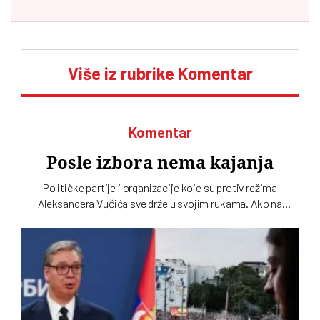
Više iz rubrike Komentar
Komentar
Posle izbora nema kajanja
Političke partije i organizacije koje su protiv režima
Aleksandera Vučića sve drže u svojim rukama. Ako na
izborima, kad god da budu bili, budu poražene, biće same
krive