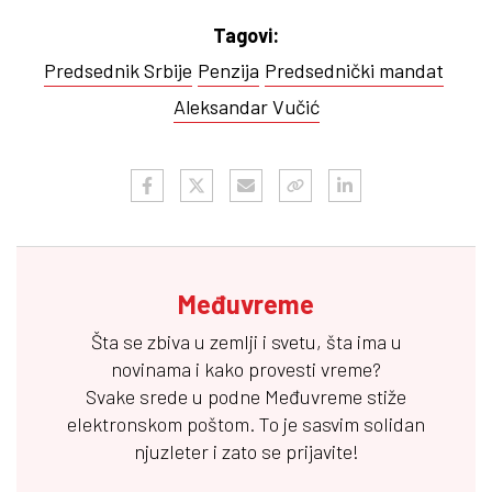
Tagovi:
Predsednik Srbije
Penzija
Predsednički mandat
Aleksandar Vučić
Međuvreme
Šta se zbiva u zemlji i svetu, šta ima u
novinama i kako provesti vreme?
Svake srede u podne
Međuvreme
stiže
elektronskom poštom. To je sasvim solidan
njuzleter i zato se prijavite!