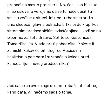
prebaci na mesto premijera. No, čak i ako bi za to
imao uslove, a verujemo da se to neće desiti (u
smislu većine u skupštini), ne treba smetnuti s
uma sledeće: glavna politička bitka ovde – uprkos
skromnim predsedničkim ovlašćenjima – vodi se na
izborima za šefa države. Setite se Koštunice i
Tome Nikolića. Vlada prati pobednika. Možete li
zamisliti kakav će biti dug red Vučićevih
koalicionih partnera i stranačkih kolega pred
kancelarijom novog predsednika?
Još samo sa ove druge strane treba imati dobrog
kandidata. Ali nećemo sada o tome.