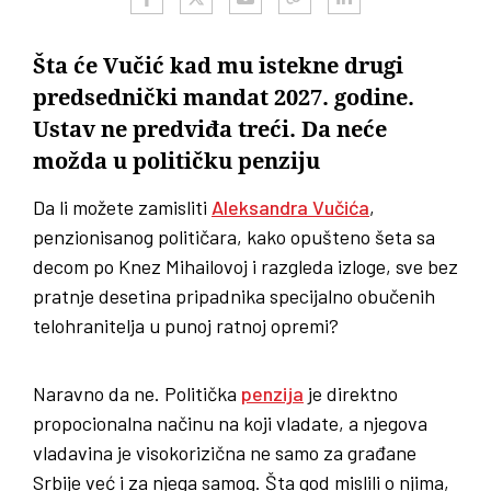
Šta će Vučić kad mu istekne drugi
predsednički mandat 2027. godine.
Ustav ne predviđa treći. Da neće
možda u političku penziju
Da li možete zamisliti
Aleksandra Vučića
,
penzionisanog političara, kako opušteno šeta sa
decom po Knez Mihailovoj i razgleda izloge, sve bez
pratnje desetina pripadnika specijalno obučenih
telohranitelja u punoj ratnoj opremi?
Naravno da ne. Politička
penzija
je direktno
propocionalna načinu na koji vladate, a njegova
vladavina je visokorizična ne samo za građane
Srbije već i za njega samog. Šta god mislili o njima,