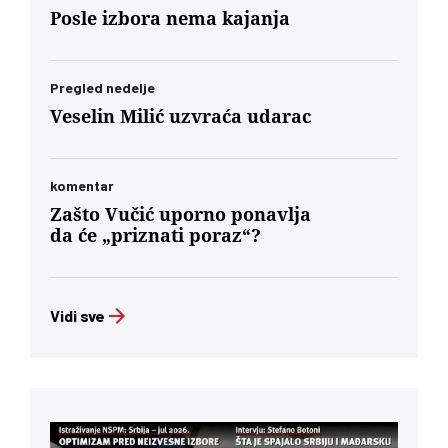
Posle izbora nema kajanja
Pregled nedelje
Veselin Milić uzvraća udarac
komentar
Zašto Vučić uporno ponavlja
da će „priznati poraz“?
Vidi sve