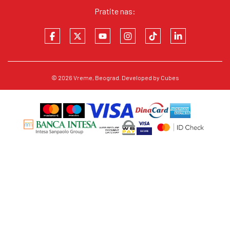
Pratite nas:
© 2026
Vreme
, Beograd. Developed by
Cubes