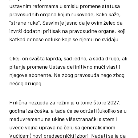
ustavnim reformama u smislu promene statusa
pravosudnih organa kojim rukovode, kako kaže,
“strane ruke”. Sasvim je jasno da je ovim želeo da
izvrši dodatni pritisak na pravosudne organe, koji
katkad donose odluke koje se njemu ne sviđaju.
Okej, on svašta laprda, sad jedno, a sada drugo, ali
pitanje promene Ustava definitivno muči vlast i
njegove abonente. Ne zbog pravosuđa nego zbog
nečeg drugog.
Prilična nezgoda za režim je u tome što je 2027.
godina iza ćoška, a tada će se održati (ukoliko se u
međuvremenu ne ukine višestranački sistem i
uvede vojna uprava na čelu sa generalisimom
Vučićem) novi predsednički izbori. Nadati se je da