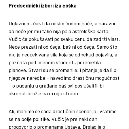
Predsednički izbori iza ćoška
Uglavnom, čak i da nekim čudom hoće, a naravno
da neće jer mu tako nija pala astrološka karta,
Vučić će pokušavati po svaku cenu da zadrži vlast.
Neće prezati ni od čega, baš ni od čega. Samo što
mu je neočekivana sila koja se odnekud pojavila, a
poznata pod imenom studenti, poremetila
planove. Stvari su se promenile, i pitanje je da li bi
njegove naredbe – navedimo drastičnu mogućnost
– o pucanju u građane baš svi poslušali ili bi
okrenuli oružje na drugu stranu.
Ali, manimo se sada drastičnih scenarija i vratimo
se na polje politike. Vučić je pre neki dan
progovorio o promenama Ustava. Brslao je o