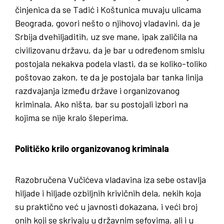
činjenica da se Tadić i Koštunica muvaju ulicama
Beograda, govori nešto o njihovoj vladavini, da je
Srbija dvehiljaditih, uz sve mane, ipak zaličila na
civilizovanu državu, da je bar u određenom smislu
postojala nekakva podela vlasti, da se koliko-toliko
poštovao zakon, te da je postojala bar tanka linija
razdvajanja između države i organizovanog
kriminala. Ako ništa, bar su postojali izbori na
kojima se nije kralo šleperima.
Političko krilo organizovanog kriminala
Razobručena Vučićeva vladavina iza sebe ostavlja
hiljade i hiljade ozbiljnih krivičnih dela, nekih koja
su praktično već u javnosti dokazana, i veći broj
onih koji se skrivaju u državnim sefovima, ali i u