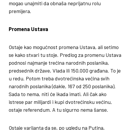
mogao unajmiti da obnaša neprijatnu rolu
premijera.
Promena Ustava
Ostaje kao mogućnost promena Ustava, ali setimo
se kako stvari tu stoje. Predlog za promenu Ustava
podnosi najmanje trećina narodnih poslanika,
predsednik države, Vlada ili 150.000 građana. To je
u redu. Potom treba dvotrećinska većina svih
narodnih poslanika (dakle, 167 od 250 poslanika).
Sada to nema, niti će ikada imati. Ali čak ako
istrese par milijardi i kupi dvotrećinsku većinu,
ostaje referendum. A tu sigurno nema šanse.
Ostaje varijanta da se, po ugledu na Putina,