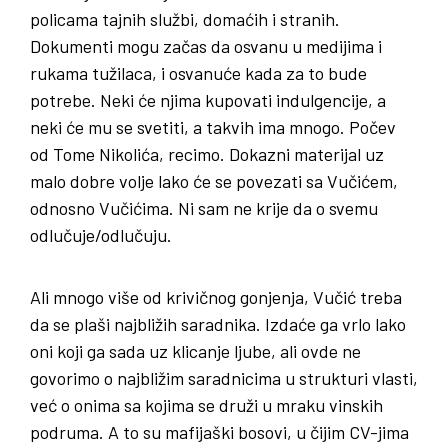
policama tajnih službi, domaćih i stranih.
Dokumenti mogu začas da osvanu u medijima i
rukama tužilaca, i osvanuće kada za to bude
potrebe. Neki će njima kupovati indulgencije, a
neki će mu se svetiti, a takvih ima mnogo. Počev
od Tome Nikolića, recimo. Dokazni materijal uz
malo dobre volje lako će se povezati sa Vučićem,
odnosno Vučićima. Ni sam ne krije da o svemu
odlučuje/odlučuju.
Ali mnogo više od krivičnog gonjenja, Vučić treba
da se plaši najbližih saradnika. Izdaće ga vrlo lako
oni koji ga sada uz klicanje ljube, ali ovde ne
govorimo o najbližim saradnicima u strukturi vlasti,
već o onima sa kojima se druži u mraku vinskih
podruma. A to su mafijaški bosovi, u čijim CV-jima