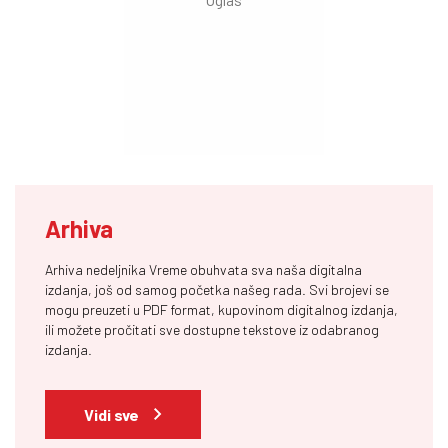
Arhiva
Arhiva nedeljnika Vreme obuhvata sva naša digitalna
izdanja, još od samog početka našeg rada. Svi brojevi se
mogu preuzeti u PDF format, kupovinom digitalnog izdanja,
ili možete pročitati sve dostupne tekstove iz odabranog
izdanja.
Vidi sve