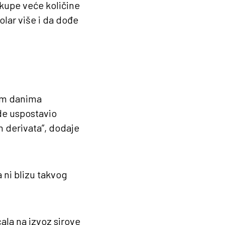
kupe veće količine
olar više i da dođe
im danima
ude uspostavio
h derivata”, dodaje
a ni blizu takvog
cala na izvoz sirove