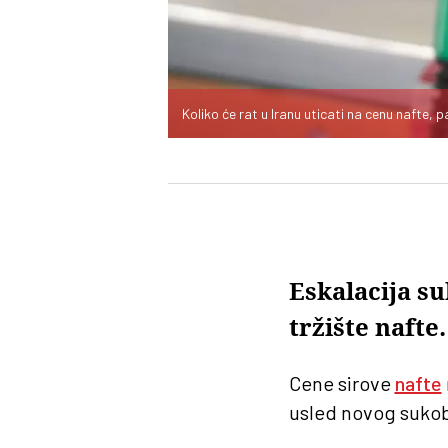
Koliko će rat u Iranu uticati na cenu nafte,
Eskalacija s
tržište nafte
Cene sirove
nafte
usled novog suko