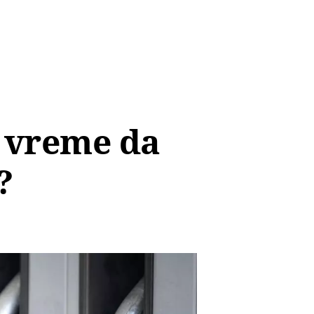
a vreme da
?