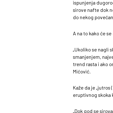
ispunjenja dugoro
sirove nafte dok ne
do nekog povećanj
A na to kako će se 
„Ukoliko se nagli
smanjenjem, najver
trend rasta i ako 
Mićović.
Kaže da je „jutros 
eruptivnog skoka k
„Dok god se sirova 