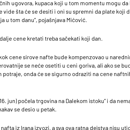
čnih ugovora, kupaca koji u tom momentu mogu da 
 vide šta će se desiti i oni su spremni da plate koji d
a u tom danu”, pojašnjava Mićović.
dalje cene kretati treba sačekati koji dan.
 skok cene sirove nafte bude kompenzovao u naredn
ovatnije se neće osetiti u ceni goriva, ali ako se b
on potraje, onda će se sigurno odraziti na cene naftni
(16. jun) počela trgovina na Dalekom istoku” i da nem
akav se desio u petak.
nafta iz Irana izvozi, a sva ova ratna dejstva nisu uti