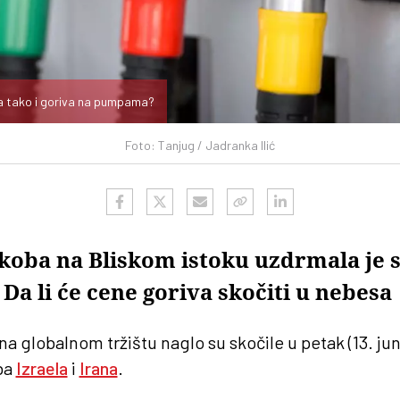
 pa tako i goriva na pumpama?
Foto: Tanjug / Jadranka Ilić
ukoba na Bliskom istoku uzdrmala je 
. Da li će cene goriva skočiti u nebesa
na globalnom tržištu naglo su skočile u petak (13. jun
ba
Izraela
i
Irana
.