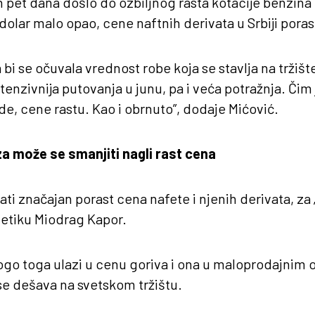
 pet dana došlo do ozbiljnog rasta kotacije benzina i
 dolar malo opao, cene naftnih derivata u Srbiji poras
bi se očuvala vrednost robe koja se stavlja na tržišt
ntenzivnija putovanja u junu, pa i veća potražnja. Čim
e, cene rastu. Kao i obrnuto”, dodaje Mićović.
 može se smanjiti nagli rast cena
ati značajan porast cena nafete i njenih derivata, za
getiku Miodrag Kapor.
go toga ulazi u cenu goriva i ona u maloprodajnim 
se dešava na svetskom tržištu.