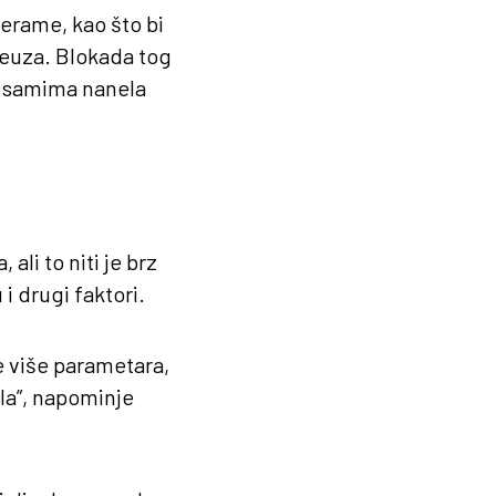
merame, kao što bi
reuza. Blokada tog
ma samima nanela
ali to niti je brz
i drugi faktori.
če više parametara,
la”, napominje