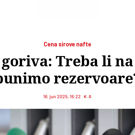
Cena sirove nafte
 goriva: Treba li n
punimo rezervoare
16. jun 2025, 16:22
K. S.