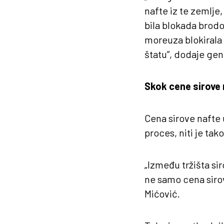
nafte iz te zemlje
bila blokada brodo
moreuza blokirala 
štatu”, dodaje gen
Skok cene sirove 
Cena sirove nafte u
proces, niti je tak
„Između tržišta sir
ne samo cena sirov
Mićović.