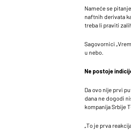
Nameće se pitanje 
naftnih derivata ka
treba li praviti zali
Sagovornici „Vrem
u nebo.
Ne postoje indici
Da ovo nije prvi pu
dana ne dogodi ni
kompanija Srbije T
„To je prva reakci