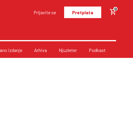
0
Prijavite se
Pretplata
no izdanje
Arhiva
Njuzleter
Podkast