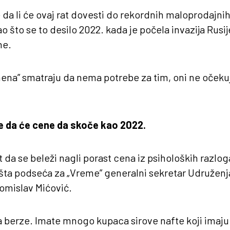
da li će ovaj rat dovesti do rekordnih maloprodajnih
o što se to desilo 2022. kada je počela invazija Rusij
he.
ena” smatraju da nema potrebe za tim, oni ne očekuj
je da će cene da skoče kao 2022.
t da se beleži nagli porast cena iz psiholoških razlo
šta podseća za „Vreme” generalni sekretar Udruženj
omislav Mićović.
ja berze. Imate mnogo kupaca sirove nafte koji imaj