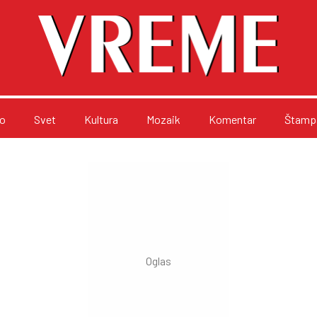
o
Svet
Kultura
Mozaik
Komentar
Štampa