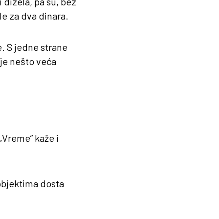
 dizela, pa su, bez
le za dva dinara.
e. S jedne strane
 je nešto veća
 „Vreme” kaže i
objektima dosta