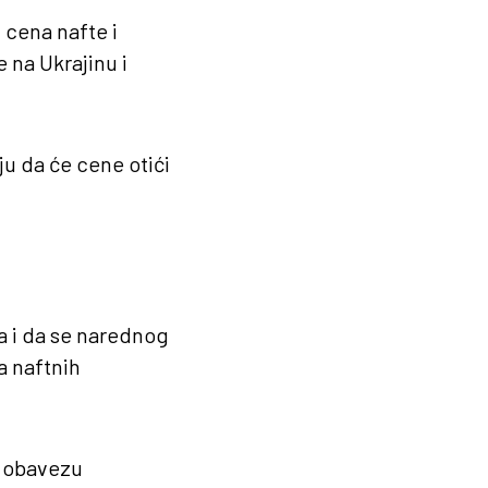
 cena nafte i
e na Ukrajinu i
u da će cene otići
ga i da se narednog
a naftnih
u obavezu