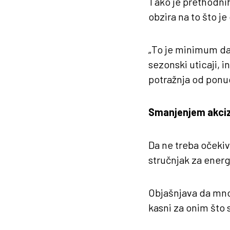
Tako je prethodnih
obzira na to što je
„To je minimum da 
sezonski uticaji, i
potražnja od ponud
Smanjenjem akciza
Da ne treba očekiv
stručnjak za ener
Objašnjava da mno
kasni za onim što 