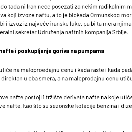
, do tada ni Iran neće posezati za nekim radikalnim 
va koji izvoze naftu, a to je blokada Ormunskog mo
bi i izvoz iz najveće iranske luke, pa bi ta mera nji
eralni sekretar Udruženja naftnih kompanija Srbije.
nafte i poskupljenje goriva na pumpama
tiče na maloproedajnu cenu i kada raste i kada pada, 
o direktan u oba smera, a na maloprodajnu cenu utiču 
ove nafte postoji i tržište derivata nafte na koje uti
e nafte, kao što su sezonske kotacije benzina i dize