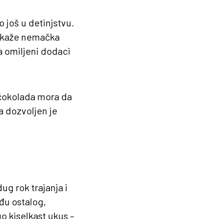
 još u detinjstvu.
, kaže nemačka
a omiljeni dodaci
a čokolada mora da
a dozvoljen je
g rok trajanja i
đu ostalog,
o kiselkast ukus –