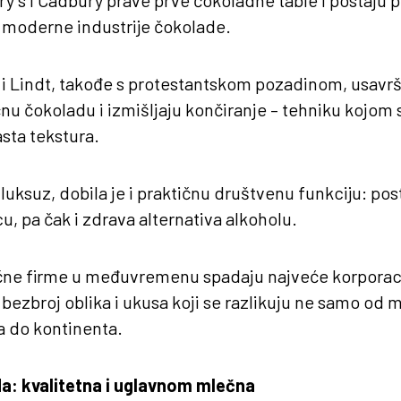
ry´s i Cadbury prave prve čokoladne table i postaju 
e moderne industrije čokolade.
 i Lindt, takođe s protestantskom pozadinom, usavrš
nu čokoladu i izmišljaju končiranje – tehniku kojom 
sta tekstura.
luksuz, dobila je i praktičnu društvenu funkciju: pos
u, pa čak i zdrava alternativa alkoholu.
ne firme u međuvremenu spadaju najveće korporacij
 bezbroj oblika i ukusa koji se razlikuju ne samo od
a do kontinenta.
a: kvalitetna i uglavnom mlečna