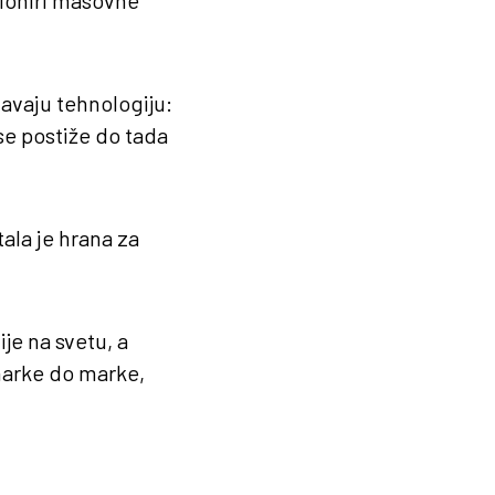
pioniri masovne
avaju tehnologiju:
se postiže do tada
tala je hrana za
e na svetu, a
 marke do marke,