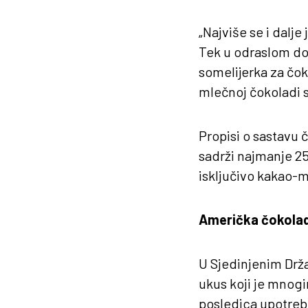
„Najviše se i dalj
Tek u odraslom dob
somelijerka za čok
mlečnoj čokoladi su
Propisi o sastavu 
sadrži najmanje 2
isključivo kakao-m
Američka čokolada
U Sjedinjenim Drža
ukus koji je mnog
posledica upotrebe