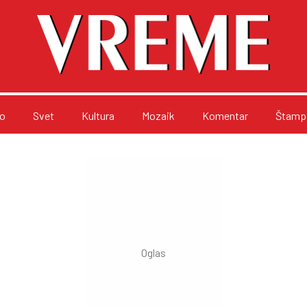
o
Svet
Kultura
Mozaik
Komentar
Štampa