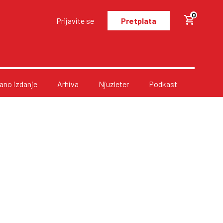
0
Prijavite se
Pretplata
no izdanje
Arhiva
Njuzleter
Podkast