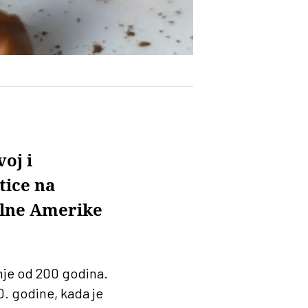
oj i
tice na
alne Amerike
nje od 200 godina.
50. godine, kada je