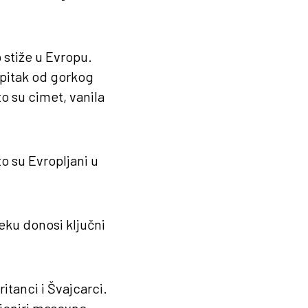
 stiže u Evropu.
apitak od gorkog
 su cimet, vanila
o su Evropljani u
veku donosi ključni
itanci i Švajcarci.