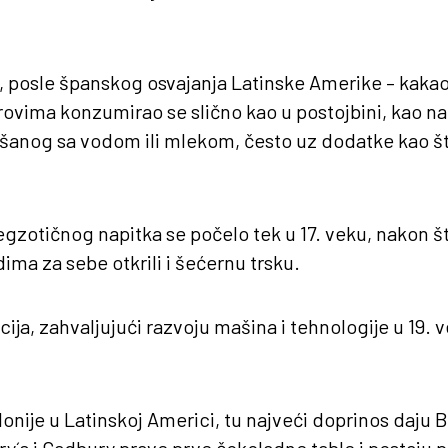
 posle španskog osvajanja Latinske Amerike – kakao
ovima konzumirao se slično kao u postojbini, kao n
anog sa vodom ili mlekom, često uz dodatke kao što
gzotičnog napitka se počelo tek u 17. veku, nakon št
ima za sebe otkrili i šećernu trsku.
cija, zahvaljujući razvoju mašina i tehnologije u 19. 
onije u Latinskoj Americi, tu najveći doprinos daju Br