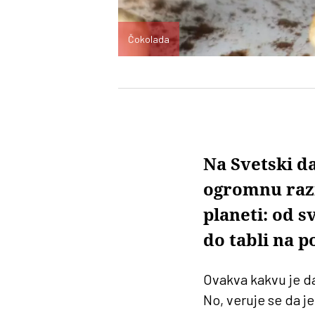
Čokolada
Na Svetski d
ogromnu razn
planeti: od 
do tabli na 
Ovakva kakvu je da
No, veruje se da j