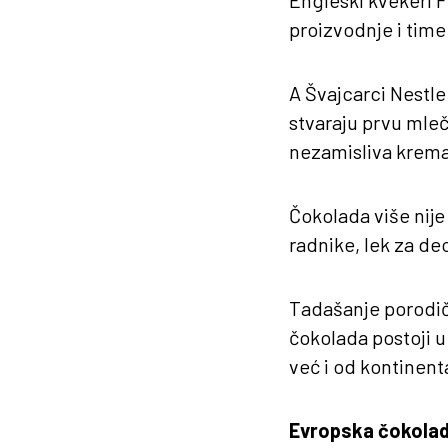
Engleski kvekeri F
proizvodnje i tim
A Švajcarci Nestle
stvaraju prvu mleč
nezamisliva krema
Čokolada više nije 
radnike, lek za dec
Tadašanje porodič
čokolada postoji u
već i od kontinent
Evropska čokolad