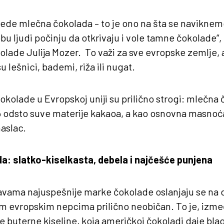
e jede mlečna čokolada – to je ono na šta se naviknemo
u ljudi počinju da otkrivaju i vole tamne čokolade“
olade Julija Mozer. To važi za sve evropske zemlje, 
 lešnici, bademi, riža ili nugat.
čokolade u Evropskoj uniji su prilično strogi: mlečn
5 odsto suve materije kakaoa, a kao osnovna masnoć
aslac.
: slatko-kiselkasta, debela i najčešće punjena
vama najuspešnije marke čokolade oslanjaju se na du
im evropskim nepcima prilično neobičan. To je, izme
 buterne kiseline, koja američkoj čokoladi daje blag