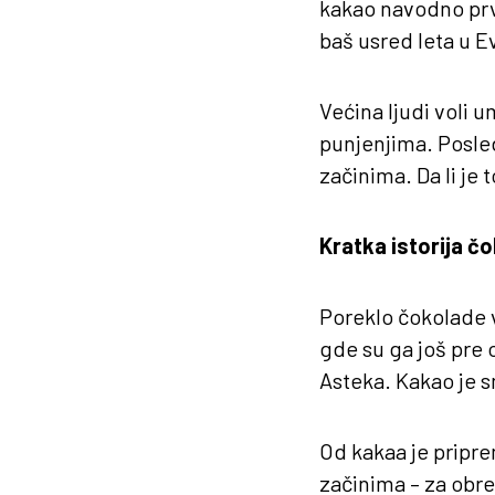
kakao navodno prvi
baš usred leta u E
Većina ljudi voli 
punjenjima. Posled
začinima. Da li je 
Kratka istorija č
Poreklo čokolade 
gde su ga još pre o
Asteka. Kakao je s
Od kakaa je pripre
začinima – za obre