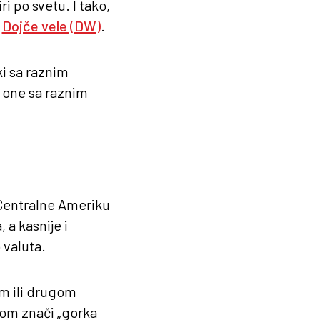
i po svetu. I tako,
e
Dojče vele (DW)
.
ki sa raznim
 one sa raznim
 Centralne Ameriku
 a kasnije i
 valuta.
om ili drugom
kom znači „gorka