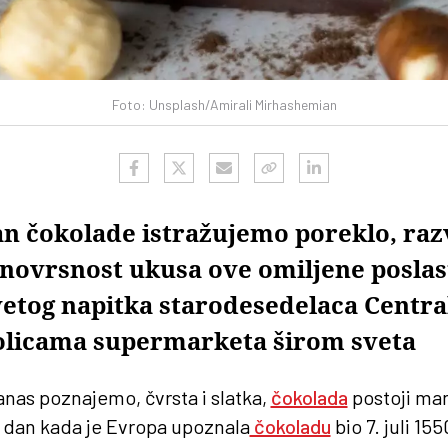
Foto: Unsplash/Amirali Mirhashemian
an čokolade istražujemo poreklo, razv
ovrsnost ukusa ove omiljene poslas
svetog napitka starodesedelaca Centr
policama supermarketa širom sveta
nas poznajemo, čvrsta i slatka,
čokolada
postoji ma
e dan kada je Evropa upoznala
čokoladu
bio 7. juli 15