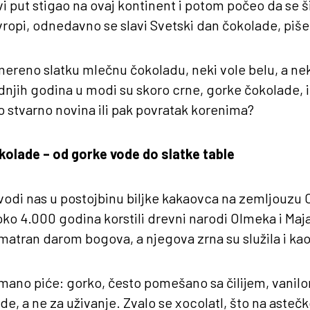
 put stigao na ovaj kontinent i potom počeo da se šir
vropi, odnedavno se slavi Svetski dan čokolade, piš
umereno slatku mlečnu čokoladu, neki vole belu, a ne
njih godina u modi su skoro crne, gorke čokolade, i
to stvarno novina ili pak povratak korenima?
okolade – od gorke vode do slatke table
vodi nas u postojbinu biljke kakaovca na zemljouzu
ko 4.000 godina korstili drevni narodi Olmeka i Maja,
matran darom bogova, a njegova zrna su služila i kao
mano piće: gorko, često pomešano sa čilijem, vanil
de, a ne za uživanje. Zvalo se xocolatl, što na asteč