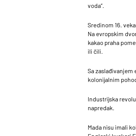
voda“.
Sredinom 16. veka,
Na evropskim dvor
kakao praha pomeš
ili čili.
Sa zaslađivanjem e
kolonijalnim pohod
Industrijska revolu
napredak.
Mada nisu imali kol