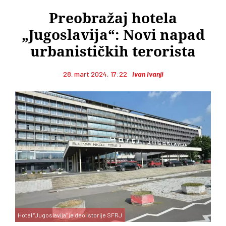
Preobražaj hotela
„Jugoslavija“: Novi napad
urbanističkih terorista
28. mart 2024, 17:22
Ivan Ivanji
Hotel "Jugoslavija" je deo istorije SFRJ