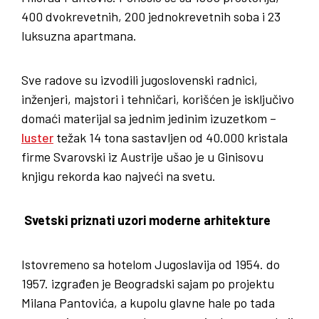
400 dvokrevetnih, 200 jednokrevetnih soba i 23
luksuzna apartmana.
Sve radove su izvodili jugoslovenski radnici,
inženjeri, majstori i tehničari, korišćen je isključivo
domaći materijal sa jednim jedinim izuzetkom –
luster
težak 14 tona sastavljen od 40.000 kristala
firme Svarovski iz Austrije ušao je u Ginisovu
knjigu rekorda kao najveći na svetu.
Svetski priznati uzori moderne arhitekture
Istovremeno sa hotelom Jugoslavija od 1954. do
1957. izgrađen je Beogradski sajam po projektu
Milana Pantovića, a kupolu glavne hale po tada