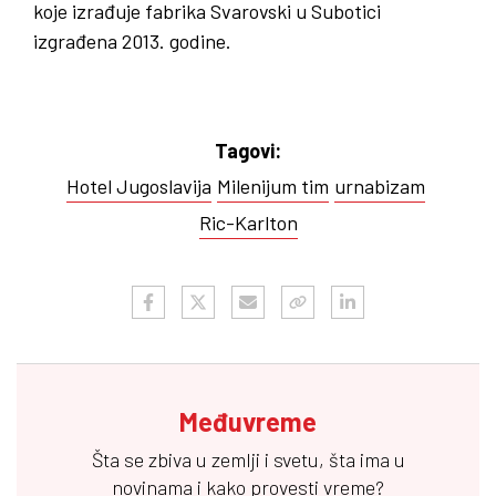
koje izrađuje fabrika Svarovski u Subotici
izgrađena 2013. godine.
Tagovi:
Hotel Jugoslavija
Milenijum tim
urnabizam
Ric-Karlton
Međuvreme
Šta se zbiva u zemlji i svetu, šta ima u
novinama i kako provesti vreme?