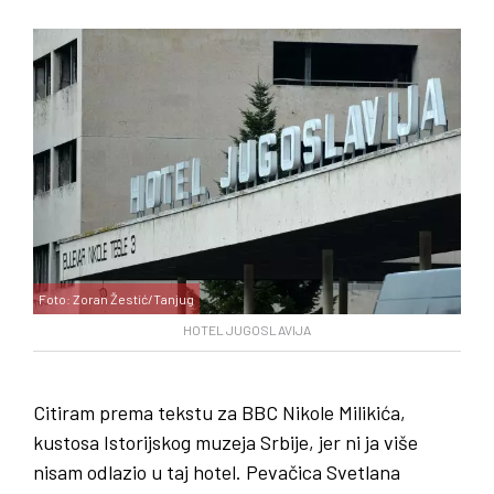
Foto: Zoran Žestić/Tanjug
HOTEL JUGOSLAVIJA
Citiram prema tekstu za BBC Nikole Milikića,
kustosa Istorijskog muzeja Srbije, jer ni ja više
nisam odlazio u taj hotel. Pevačica Svetlana