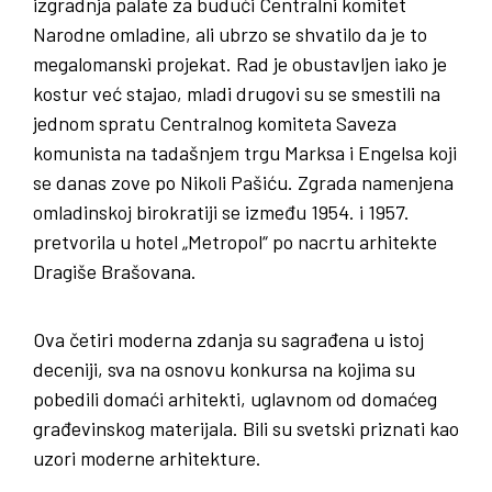
izgradnja palate za budući Centralni komitet
Narodne omladine, ali ubrzo se shvatilo da je to
megalomanski projekat. Rad je obustavljen iako je
kostur već stajao, mladi drugovi su se smestili na
jednom spratu Centralnog komiteta Saveza
komunista na tadašnjem trgu Marksa i Engelsa koji
se danas zove po Nikoli Pašiću. Zgrada namenjena
omladinskoj birokratiji se između 1954. i 1957.
pretvorila u hotel „Metropol“ po nacrtu arhitekte
Dragiše Brašovana.
Ova četiri moderna zdanja su sagrađena u istoj
deceniji, sva na osnovu konkursa na kojima su
pobedili domaći arhitekti, uglavnom od domaćeg
građevinskog materijala. Bili su svetski priznati kao
uzori moderne arhitekture.