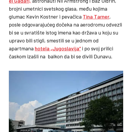
el Gadafi,
astronauti Nil Armstrong i Baz Oldrin,
brojni umetnici svetskog glasa, među kojima
glumac Kevin Kostner i pevačica
Tina Tarner
,
posle odgovarajućeg dočeka na aerodromu odvezli
bi se u svratište istog imena kao država u koju su
upravo bili stigli, smestili se u jednom od
apartmana
hotela „Jugoslavija“
i po svoj prilici
časkom izašli na balkon da bi se divili Dunavu.