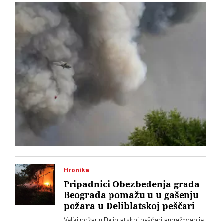
vazduha
Hronika
Pripadnici Obezbeđenja grada
Beograda pomažu u u gašenju
požara u Deliblatskoj peščari
Veliki požar u Deliblatskoj peščari angažovao je