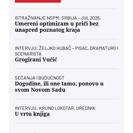
ISTRAŽIVANJE NSPM: SRBIJA – JUL 2026.
Umereni optimizam u priči bez
unapred poznatog kraja
INTERVJU: ŽELJKO HUBAČ – PISAC, DRAMATURG I
SCENARISTA
Grogirani Vučić
SEĆANJA I BUDUĆNOST
Dogodine, ili one tamo, ponovo u
svom Novom Sadu
INTERVJU: KRUNO LOKOTAR, UREDNIK
U vrtu knjiga