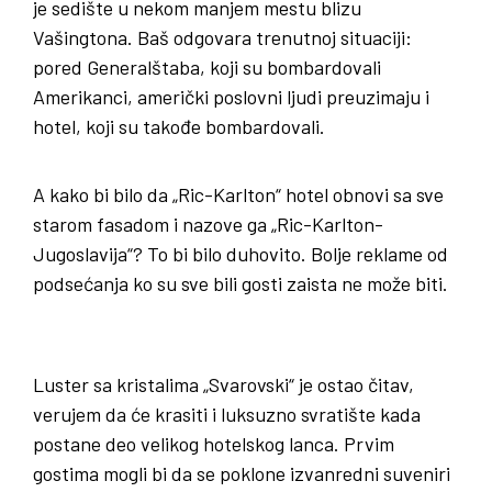
je sedište u nekom manjem mestu blizu
Vašingtona. Baš odgovara trenutnoj situaciji:
pored Generalštaba, koji su bombardovali
Amerikanci, američki poslovni ljudi preuzimaju i
hotel, koji su takođe bombardovali.
A kako bi bilo da „Ric-Karlton“ hotel obnovi sa sve
starom fasadom i nazove ga „Ric-Karlton-
Jugoslavija“? To bi bilo duhovito. Bolje reklame od
podsećanja ko su sve bili gosti zaista ne može biti.
Luster sa kristalima „Svarovski“ je ostao čitav,
verujem da će krasiti i luksuzno svratište kada
postane deo velikog hotelskog lanca. Prvim
gostima mogli bi da se poklone izvanredni suveniri