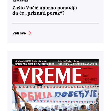
komentar
Zašto Vučić uporno ponavlja
da će „priznati poraz“?
Vidi sve