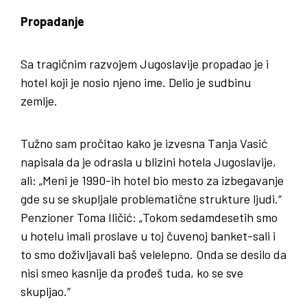
Propadanje
Sa tragičnim razvojem Jugoslavije propadao je i
hotel koji je nosio njeno ime. Delio je sudbinu
zemlje.
Tužno sam pročitao kako je izvesna Tanja Vasić
napisala da je odrasla u blizini hotela Jugoslavije,
ali: „Meni je 1990-ih hotel bio mesto za izbegavanje
gde su se skupljale problematične strukture ljudi.“
Penzioner Toma Iličić: „Tokom sedamdesetih smo
u hotelu imali proslave u toj čuvenoj banket-sali i
to smo doživljavali baš velelepno. Onda se desilo da
nisi smeo kasnije da prođeš tuda, ko se sve
skupljao.“