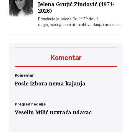
Jelena Grujić Zindović (1971-
2026)
Preminula je Jelena Grujić Zindović,
dugogodišnja antiratna aktivistkinja i novinarka
„Vremena“
Komentar
Komentar
Posle izbora nema kajanja
Pregled nedelje
Veselin Milić uzvraća udarac