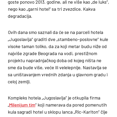
goste ponovo 2013. godine, ali ne više kao „de luks“,
nego kao „garni hotel“ sa tri zvezdice. Kakva
degradacija.
Ovih dana smo saznali da će se na parceli hotela
„Jugoslavija“ graditi dve „stambeno-poslovne“ kule
visoke taman toliko, da za koji metar budu niže od
najviše zgrade Beograda na vodi, prestižnom
projektu napradnjačkog doba od kojeg ništa ne
sme da bude više, veće ili velelepnije. Nastavlja se
sa uništavanjem vrednih zdanja u glavnom gradu i
celoj zemlji.
Kompleks hotela „Jugoslavija“ je otkupila firma
„
Milenijum tim
“ koji namerava da pored pomenutih
kula sagradi hotel u sklopu lanca „Ric-Karlton“ čije