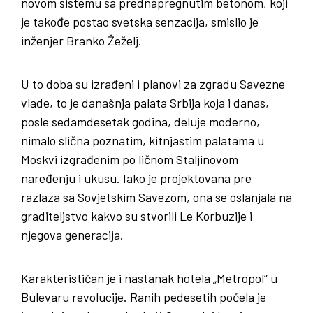
novom sistemu sa prednapregnutim betonom, koji
je takođe postao svetska senzacija, smislio je
inženjer Branko Žeželj.
U to doba su izrađeni i planovi za zgradu Savezne
vlade, to je današnja palata Srbija koja i danas,
posle sedamdesetak godina, deluje moderno,
nimalo slična poznatim, kitnjastim palatama u
Moskvi izgrađenim po ličnom Staljinovom
naređenju i ukusu. Iako je projektovana pre
razlaza sa Sovjetskim Savezom, ona se oslanjala na
graditeljstvo kakvo su stvorili Le Korbuzije i
njegova generacija.
Karakterističan je i nastanak hotela „Metropol“ u
Bulevaru revolucije. Ranih pedesetih počela je