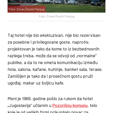
Foto: Zoran Žestić/Tanjug
Foto: Zoran Žestić/Tanjug
Taj hotel nije bio ekskluzivan, nije bio rezervisan
za posebne i privilegovane goste, naprotiv,
projektovan je tako da kome to iz bezbednosnih
razlega treba, može da se odvoji od „normalne“
publike, a da to ne ometa komunikaciju između
hola, salona, kafane, kuhinje, banket sala, terase.
Zamišljen je tako da i prosečnom gostu pruži
ugođaj, makar uz šoljicu kafe.
Meni je 1969. godine pošlo za rukom da hotel
„Jugoslavija“ učlanim u
Pozorišnu komunu
, telo
koje je od velikih firmi prikupljalo novac za