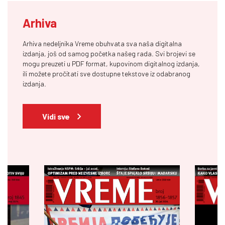
Arhiva
Arhiva nedeljnika Vreme obuhvata sva naša digitalna
izdanja, još od samog početka našeg rada. Svi brojevi se
mogu preuzeti u PDF format, kupovinom digitalnog izdanja,
ili možete pročitati sve dostupne tekstove iz odabranog
izdanja.
Vidi sve