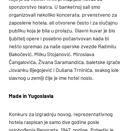
sponzorstvo teatra. U banketnoj sali smo
organizovali nekoliko koncerata, prvenstveno za
zaposlene hotela, ali otvorene često i za slučajnu
publiku koja je bila u prolazu. Glavni kuvar je bio
ljubitelj opere i posebno počastvovan kada bi
nešto spremao za naše operske zvezde Radmilu
Bakočević, Milku Stojanović, Miroslava
Čangalovića, Živana Saramandića, baletske igrače
Jovanku Bjegojević i Dušana Trninića, svakog iole
slavnog u zemlji čije je ime hotel nosio.
Made in Yugoslavia
Konkurs za izgradnju novog, reprezentativnog
hotela raspisan je samo dve godine posle
oslobođenja Beograda, 1947. godine. Pobedio je