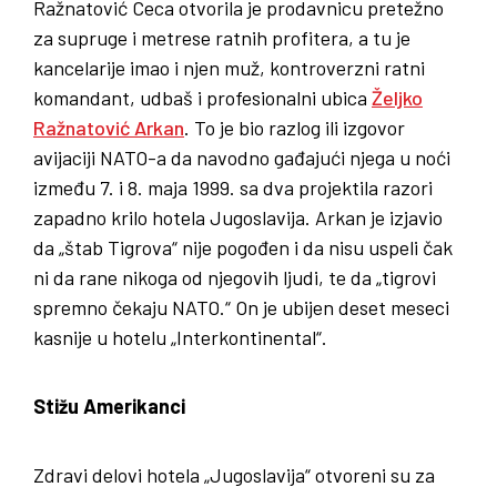
Ražnatović Ceca otvorila je prodavnicu pretežno
za supruge i metrese ratnih profitera, a tu je
kancelarije imao i njen muž, kontroverzni ratni
komandant, udbaš i profesionalni ubica
Željko
Ražnatović Arkan
. To je bio razlog ili izgovor
avijaciji NATO-a da navodno gađajući njega u noći
između 7. i 8. maja 1999. sa dva projektila razori
zapadno krilo hotela Jugoslavija. Arkan je izjavio
da „štab Tigrova“ nije pogođen i da nisu uspeli čak
ni da rane nikoga od njegovih ljudi, te da „tigrovi
spremno čekaju NATO.“ On je ubijen deset meseci
kasnije u hotelu „Interkontinental“.
Stižu Amerikanci
Zdravi delovi hotela „Jugoslavija“ otvoreni su za