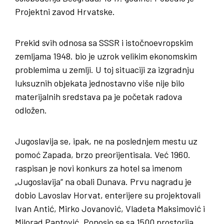
Projektni zavod Hrvatske.
Prekid svih odnosa sa SSSR i istočnoevropskim
zemljama 1948. bio je uzrok velikim ekonomskim
problemima u zemlji. U toj situaciji za izgradnju
luksuznih objekata jednostavno više nije bilo
materijalnih sredstava pa je početak radova
odložen.
Jugoslavija se, ipak, ne na poslednjem mestu uz
pomoć Zapada, brzo preorijentisala. Već 1960.
raspisan je novi konkurs za hotel sa imenom
„Jugoslavija“ na obali Dunava. Prvu nagradu je
dobio Lavoslav Horvat, enterijere su projektovali
Ivan Antić, Mirko Jovanović, Vladeta Maksimović i
Milorad Pantović. Ponosio se sa 1500 prostorija,