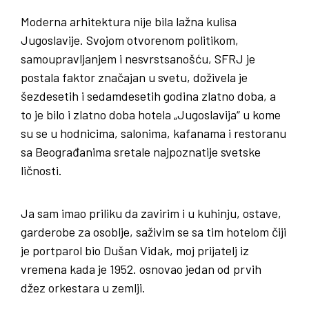
Moderna arhitektura nije bila lažna kulisa
Jugoslavije. Svojom otvorenom politikom,
samoupravljanjem i nesvrstsanošću, SFRJ je
postala faktor značajan u svetu, doživela je
šezdesetih i sedamdesetih godina zlatno doba, a
to je bilo i zlatno doba hotela „Jugoslavija“ u kome
su se u hodnicima, salonima, kafanama i restoranu
sa Beograđanima sretale najpoznatije svetske
ličnosti.
Ja sam imao priliku da zavirim i u kuhinju, ostave,
garderobe za osoblje, saživim se sa tim hotelom čiji
je portparol bio Dušan Vidak, moj prijatelj iz
vremena kada je 1952. osnovao jedan od prvih
džez orkestara u zemlji.