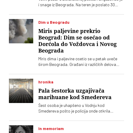
i snage iz Beograda. Na teren je poslato 30
pripadnika Obezbeđenja grada Beograda sa
devet terenskih vozila, a najugroženije je
područje Šumarka
Dim u Beogradu
Miris paljevine prekrio
Beograd: Dim se osećao od
Dorćola do Voždovca i Novog
Beograda
Miris dima i paljevine osetio se u petak uveče
širom Beograda. Građani iz različitih delova
grada prijavljivali su isti problem
hronika
Pala šestorka uzgajivača
marihuane kod Smedereva
Šest osoba je uhapšeno u Vodnju kod
Smedereva pošto je policija onde otkrila
ilegalne zasade marihuane
In memoriam