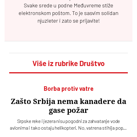
Svake srede u podne
Međuvreme
stiže
elektronskom poštom. To je sasvim solidan
njuzleter i zato se prijavite!
Više iz rubrike Društvo
Borba protiv vatre
Zašto Srbija nema kanadere da
gase požar
Srpske reke i jezera nisu pogodni za zahvatanje vode
avionima i tako ostaju helikopteri. No, vatrena stihija poput
one u Deliblatskoj peščari ne može da se pobedi samo iz