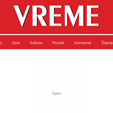
o
Svet
Kultura
Mozaik
Komentar
Štampa