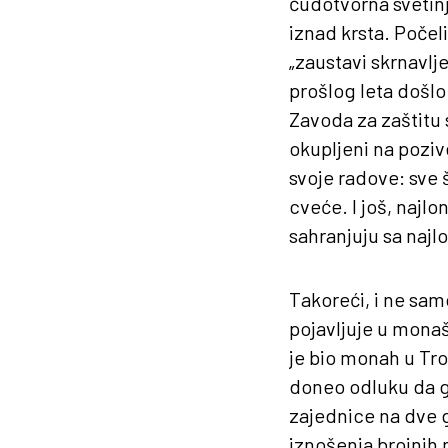
čudotvorna svetinj
iznad krsta. Počel
„zaustavi skrnavlj
prošlog leta došlo
Zavoda za zaštitu s
okupljeni na pozive
svoje radove: sve š
cveće. I još, najlo
sahranjuju sa najl
Takoreći, i ne sam
pojavljuje u mona
je bio monah u Tro
doneo odluku da ga 
zajednice na dve 
iznošenja brojnih 