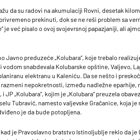
ažu da su radovi na akumulaciji Rovni, desetak kilome
privremeno prekinuti, dok se ne reši problem sa vern
 je već pisalo o ovoj svojevrsnoj papazjaniji, ali ajmo
no Javno preduzeće „Kolubara“, koje trebalo realizuj
i vodom snabdevala Kolubarske opštine, Valjevo, La
planiranu elektranu u Kaleniću. Da se nešto i preskoči
razmeni nepokretnosti, između nadležne eparhije, n
, i JP „Kolubara“, kojim je „Kolubara“ preuzela obave
selu Tubravić, namesto valjevske Gračanice, koja je
dviđeno je da bude potopljena.
kad je Pravoslavno bratstvo Istinoljublje reklo da je 