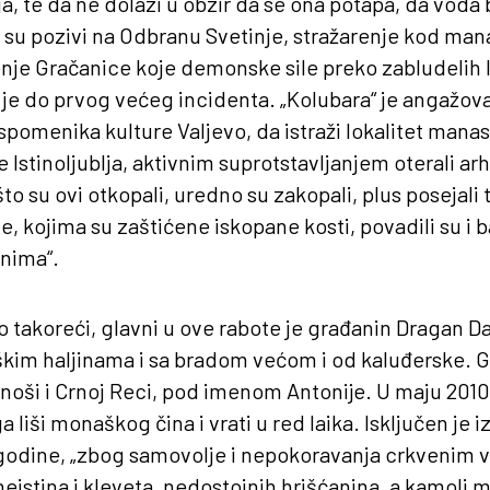
a, te da ne dolazi u obzir da se ona potapa, da voda
i su pozivi na Odbranu Svetinje, stražarenje kod mana
enje Gračanice koje demonske sile preko zabludelih l
 je do prvog većeg incidenta. „Kolubara“ je angažova
pomenika kulture Valjevo, da istraži lokalitet manasti
 Istinoljublja, aktivnim suprotstavljanjem oterali arh
to su ovi otkopali, uredno su zakopali, plus posejali t
ne, kojima su zaštićene iskopane kosti, povadili su i bac
onima“.
o takoreći, glavni u ove rabote je građanin Dragan Da
škim haljinama i sa bradom većom i od kaluđerske. 
noši i Crnoj Reci, pod imenom Antonije. U maju 2010
liši monaškog čina i vrati u red laika. Isključen je 
godine, „zbog samovolje i nepokoravanja crkvenim vl
neistina i kleveta, nedostojnih hrišćanina, a kamoli