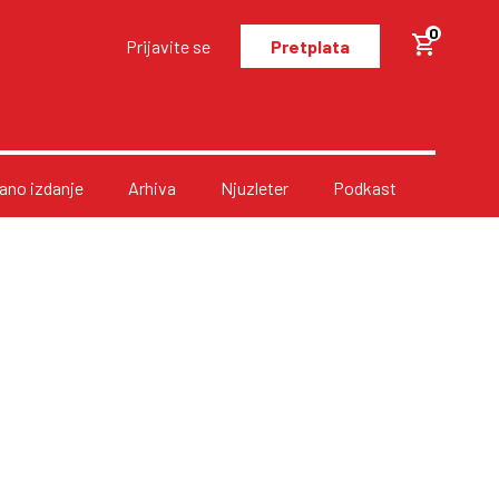
0
Prijavite se
Pretplata
no izdanje
Arhiva
Njuzleter
Podkast