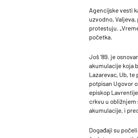
Agencijske vesti k
uzvodno, Valjeva, 
protestuju. „Vreme“
početka.
Još ‘89. je osnova
akumulacije koja b
Lazarevac, Ub, te 
potpisan Ugovor o 
episkop Lavrentije
crkvu u obližnjem 
akumulacije, i pre
Događaji su počeli 