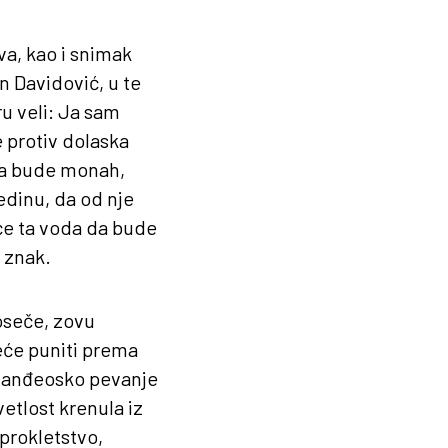
ova, kao i snimak
in Davidović, u te
u veli: Ja sam
 protiv dolaska
eka bude monah,
edinu, da od nje
 će ta voda da bude
 znak.
voseče, zovu
eće puniti prema
ko anđeosko pevanje
vetlost krenula iz
 prokletstvo,