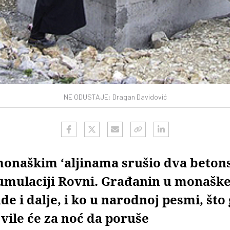
NE ODUSTAJE: Dragan Davidović
onaškim ‘aljinama srušio dva beton
umulaciji Rovni. Građanin u monaške ‘
de i dalje, i ko u narodnoj pesmi, što 
vile će za noć da poruše