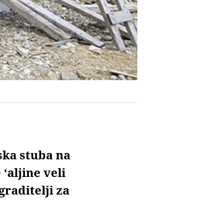
ska stuba na
aljine veli
graditelji za