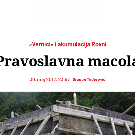
»Vernici« i akumulacija Rovni
Pravoslavna macol
30. maj 2012, 23:57
Dragan Todorović