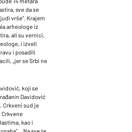
 bude 14 metara
stira, sve da se
judi vrše“. Krajem
la arheologe iz
ra, ali su vernici,
eologe, i izveli
ravu i posadili
ili, „jer se Srbi ne
vidović, koji se
Građanin Davidović
. Crkveni sud je
iz Crkvene
astima, kao i
 monaha“… Na sve te