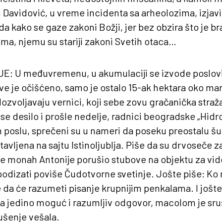
 Davidović, u vreme incidenta sa arheolozima, izjav
da kako se gaze zakoni Božji, jer bez obzira što je br
ma, njemu su stariji zakoni Svetih otaca…
JE
: U međuvremenu, u akumulaciji se izvode poslovi
e je očišćeno, samo je ostalo 15-ak hektara oko ma
zvoljavaju vernici, koji sebe zovu gračanička straž
se desilo i prošle nedelje, radnici beogradske „Hidro
poslu, sprečeni su u nameri da poseku preostalu šum
tavljena na sajtu Istinoljublja. Piše da su drvoseče 
e monah Antonije porušio stubove na objektu za vid
podizati poviše Čudotvorne svetinje. Jošte piše: Ko
da će razumeti pisanje krupnijim penkalama. I jošt
na jedino moguć i razumljiv odgovor, macolom je sru
rušenje vešala.