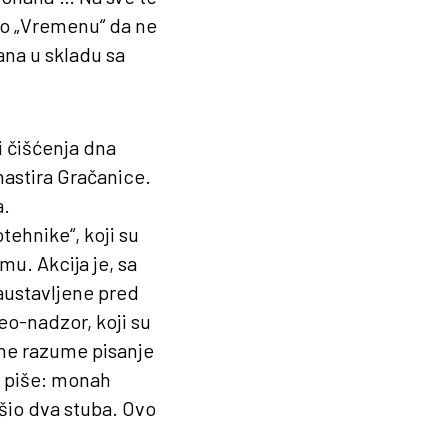
io „Vremenu“ da ne
ana u skladu sa
 čišćenja dna
nastira Gračanice.
a.
tehnike“, koji su
u. Akcija je, sa
zaustavljene pred
eo-nadzor, koji su
 ne razume pisanje
e piše: monah
šio dva stuba. Ovo