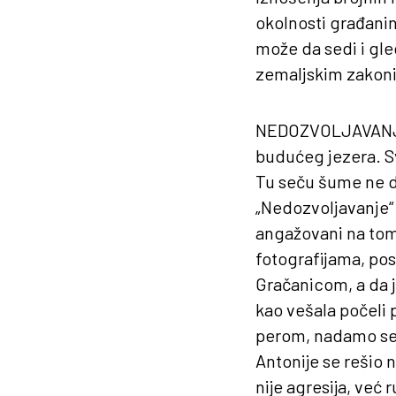
okolnosti građanin
može da sedi i gle
zemaljskim zakoni
NEDOZVOLJAVAN
budućeg jezera. Sv
Tu seču šume ne do
„Nedozvoljavanje“ 
angažovani na tom 
fotografijama, pos
Gračanicom, a da j
kao vešala počeli 
perom, nadamo se 
Antonije se rešio 
nije agresija, već 