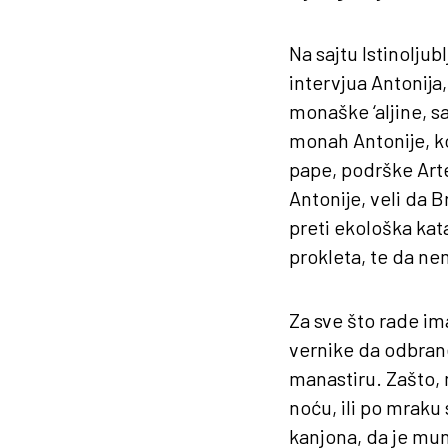
Na sajtu Istinoljub
intervjua Antonija,
monaške ‘aljine, 
monah Antonije, ko
pape, podrške Arte
Antonije, veli da 
preti ekološka kata
prokleta, te da ne
Za sve što rade im
vernike da odbrane
manastiru. Zašto, 
noću, ili po mraku 
kanjona, da je munj