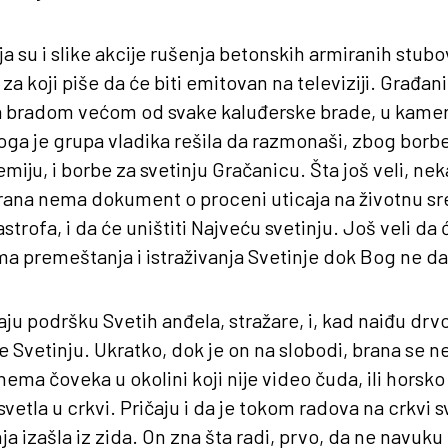
lja su i slike akcije rušenja betonskih armiranih stub
 za koji piše da će biti emitovan na televiziji. Građan
sa bradom većom od svake kaluđerske brade, u kamer
ga je grupa vladika rešila da razmonaši, zbog borbe
miju, i borbe za svetinju Gračanicu. Šta još veli, n
Brana nema dokument o proceni uticaja na životnu sr
strofa, i da će uništiti Najveću svetinju. Još veli da
ma premeštanja i istraživanja Svetinje dok Bog ne da
aju podršku Svetih anđela, stražare, i, kad naiđu dr
 Svetinju. Ukratko, dok je on na slobodi, brana se n
nema čoveka u okolini koji nije video čuda, ili hors
svetla u crkvi. Pričaju i da je tokom radova na crkvi s
a izašla iz zida. On zna šta radi, prvo, da ne navuku