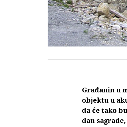
Građanin u m
objektu u ak
da će tako bu
dan sagrade, 