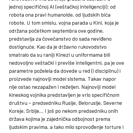
jednoj specifičnoj AI (veštačkoj inteligenciji): od
robota ona pravi humanoide, od ljudskih bića
robote. U tom smislu, vojna parada u Kini, koja je
održana početkom septembra ove godine,
predstavlja za čovečanstvo do sada neviđeno
dostignuće. Kao da je državno rukovodstvo
smatralo da su raniji Kinezi u uniformama bili
nedovoljno veštački i previše inteligentni, pa je ove
parametre poželela da dovede u red (i disciplinu) i
proizvede najnoviji model sistema. Takav napor
nije ostao nezapažen i neželjen. Najnoviji model
kineskog vojnika predstavljen je vrlo specifičnom
društvu – predsedniku Rusije, Belorusije, Severne
Koreje, Srbije… I još po nekom predsedniku onih
država kojima je zajednička odbojnost prema
ljudskim pravima, a tako milo sprovođenje torture i