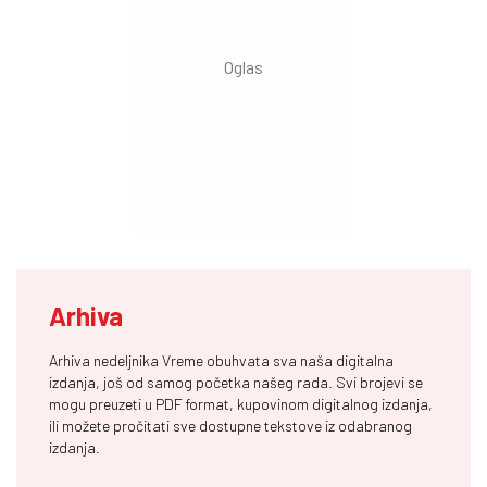
Arhiva
Arhiva nedeljnika Vreme obuhvata sva naša digitalna
izdanja, još od samog početka našeg rada. Svi brojevi se
mogu preuzeti u PDF format, kupovinom digitalnog izdanja,
ili možete pročitati sve dostupne tekstove iz odabranog
izdanja.