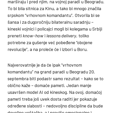
marširaju i pred njim, na vojnoj paradi u Beogradu.
To bi bila sitnica za Kinu, a tako bi mnogo značila
srpskom “vrhovnom komandantu”. Otvorila bi se
šansa i za dugoročniju bilateralnu saradnju –
kineski vojnici i policajci mogli bi kolegama u Srbiji
preneti
know
–
how
i
lessons delivery
, toliko
potrebne za gušenje već pobeđene “obojene
revolucije”, a na proleće će i izbori u Boru.
Najverovatnije je da će ipak “vrhovnom
komandantu” na grand paradi u Beogradu 20.
septembra biti podastr samo rezultat – kako se to
obično kaže – domaće pameti. Jedan manje
usavršen model AI od kineskog. Na ovoj, domaćoj
pameti treba još uvek dosta raditi jer pokazuje
određene slabosti – nedovoljno discipline da bude
dovoljno veštačka, a i previše emocionalne i