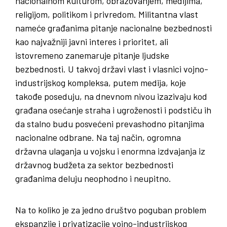
nacionalnom kulturom, obrazovanjem, medijima,
religijom, politikom i privredom. Militantna vlast
nameće građanima pitanje nacionalne bezbednosti
kao najvažniji javni interes i prioritet, ali
istovremeno zanemaruje pitanje ljudske
bezbednosti. U takvoj državi vlast i vlasnici vojno-
industrijskog kompleksa, putem medija, koje
takođe poseduju, na dnevnom nivou izazivaju kod
građana osećanje straha i ugroženosti i podstiču ih
da stalno budu posvećeni prevashodno pitanjima
nacionalne odbrane. Na taj način, ogromna
državna ulaganja u vojsku i enormna izdvajanja iz
državnog budžeta za sektor bezbednosti
građanima deluju neophodno i neupitno.
Na to koliko je za jedno društvo poguban problem
ekspanzije i privatizacije vojno-industrijskog