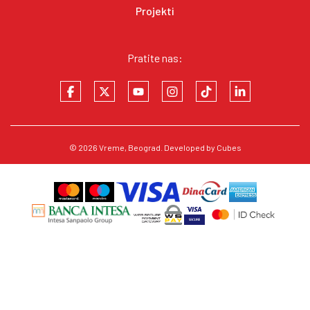
Projekti
Pratite nas:
© 2026
Vreme
, Beograd. Developed by
Cubes