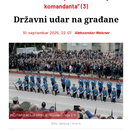
komandanta” (3)
Državni udar na građane
10. septembar 2025, 22:07
Aleksandar Weisner
MILITARIZACIJA SRBIJE: Vojska Srbije 2.0
foto: tanjug / mors