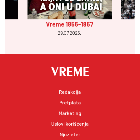
Vreme 1856-1857
29.07 2026.
Redakcija
Pretplata
Marketing
Uslovi korišćenja
Njuzleter