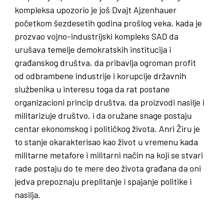
kompleksa upozorio je još Dvajt Ajzenhauer
početkom šezdesetih godina prošlog veka, kada je
prozvao vojno-industrijski kompleks SAD da
urušava temelje demokratskih institucija i
građanskog društva, da pribavlja ogroman profit
od odbrambene industrije i korupcije državnih
službenika u interesu toga da rat postane
organizacioni princip društva, da proizvodi nasilje i
militarizuje društvo, i da oružane snage postaju
centar ekonomskog i političkog života. Anri Žiru je
to stanje okarakterisao kao život u vremenu kada
militarne metafore i militarni način na koji se stvari
rade postaju do te mere deo života građana da oni
jedva prepoznaju preplitanje i spajanje politike i
nasilja.