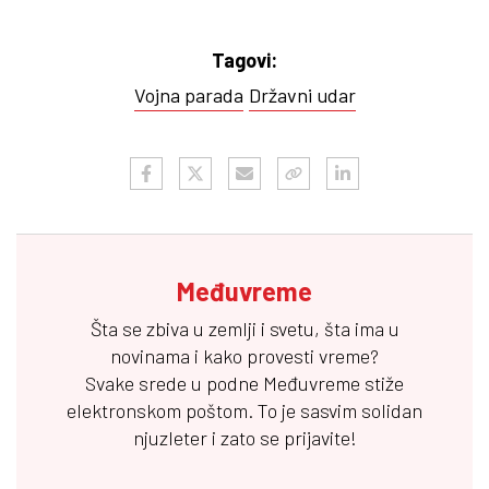
Tagovi:
Vojna parada
Državni udar
Međuvreme
Šta se zbiva u zemlji i svetu, šta ima u
novinama i kako provesti vreme?
Svake srede u podne
Međuvreme
stiže
elektronskom poštom. To je sasvim solidan
njuzleter i zato se prijavite!