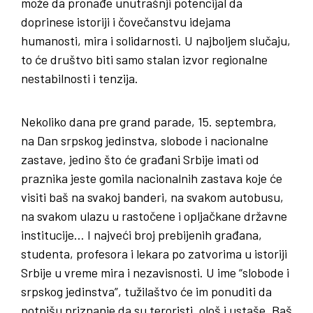
može da pronađe unutrašnji potencijal da
doprinese istoriji i čovečanstvu idejama
humanosti, mira i solidarnosti. U najboljem slučaju,
to će društvo biti samo stalan izvor regionalne
nestabilnosti i tenzija.
Nekoliko dana pre grand parade, 15. septembra,
na Dan srpskog jedinstva, slobode i nacionalne
zastave, jedino što će građani Srbije imati od
praznika jeste gomila nacionalnih zastava koje će
visiti baš na svakoj banderi, na svakom autobusu,
na svakom ulazu u rastočene i opljačkane državne
institucije… I najveći broj prebijenih građana,
studenta, profesora i lekara po zatvorima u istoriji
Srbije u vreme mira i nezavisnosti. U ime “slobode i
srpskog jedinstva”, tužilaštvo će im ponuditi da
potpišu priznanje da su teroristi, ološ i ustaše. Baš