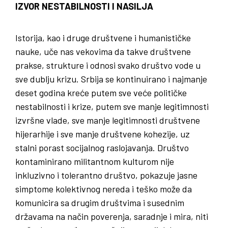
IZVOR NESTABILNOSTI I NASILJA
Istorija, kao i druge društvene i humanističke
nauke, uče nas vekovima da takve društvene
prakse, strukture i odnosi svako društvo vode u
sve dublju krizu. Srbija se kontinuirano i najmanje
deset godina kreće putem sve veće političke
nestabilnosti i krize, putem sve manje legitimnosti
izvršne vlade, sve manje legitimnosti društvene
hijerarhije i sve manje društvene kohezije, uz
stalni porast socijalnog raslojavanja. Društvo
kontaminirano militantnom kulturom nije
inkluzivno i tolerantno društvo, pokazuje jasne
simptome kolektivnog nereda i teško može da
komunicira sa drugim društvima i susednim
državama na način poverenja, saradnje i mira, niti