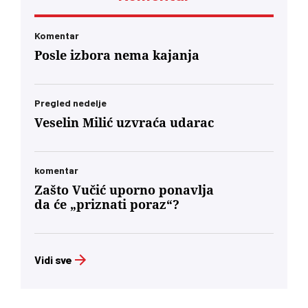
Orbana i ko zna kojih sve lokalnih diktatora u
regionu.’… U današnjim okvirima, glas
mađarske dijaspore u Berlinu će za Budimpeštu
Komentar
verovatno nositi veću političku težinu od glasa
Posle izbora nema kajanja
Mađara u Subotici. To jeste politički škakljivo,
ali to je ideja nacionalnog identiteta konačno
usidrena u 21. vek – svesno odvojena od
toksične prošlosti koja nam je trovala društvo
Pregled nedelje
decenijama”
Veselin Milić uzvraća udarac
komentar
Zašto Vučić uporno ponavlja
da će „priznati poraz“?
Vidi sve