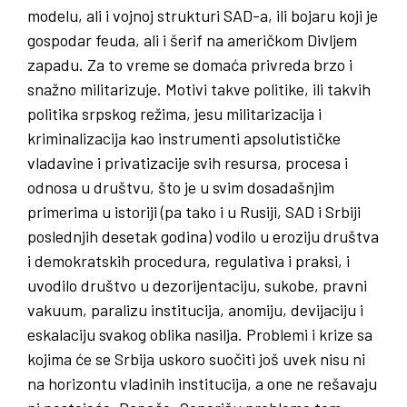
modelu, ali i vojnoj strukturi SAD-a, ili bojaru koji je
gospodar feuda, ali i šerif na američkom Divljem
zapadu. Za to vreme se domaća privreda brzo i
snažno militarizuje. Motivi takve politike, ili takvih
politika srpskog režima, jesu militarizacija i
kriminalizacija kao instrumenti apsolutističke
vladavine i privatizacije svih resursa, procesa i
odnosa u društvu, što je u svim dosadašnjim
primerima u istoriji (pa tako i u Rusiji, SAD i Srbiji
poslednjih desetak godina) vodilo u eroziju društva
i demokratskih procedura, regulativa i praksi, i
uvodilo društvo u dezorijentaciju, sukobe, pravni
vakuum, paralizu institucija, anomiju, devijaciju i
eskalaciju svakog oblika nasilja. Problemi i krize sa
kojima će se Srbija uskoro suočiti još uvek nisu ni
na horizontu vladinih institucija, a one ne rešavaju