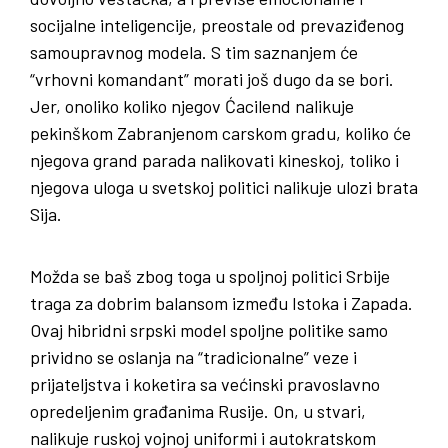
socijalne inteligencije, preostale od prevaziđenog
samoupravnog modela. S tim saznanjem će
“vrhovni komandant” morati još dugo da se bori.
Jer, onoliko koliko njegov Ćacilend nalikuje
pekinškom Zabranjenom carskom gradu, koliko će
njegova grand parada nalikovati kineskoj, toliko i
njegova uloga u svetskoj politici nalikuje ulozi brata
Sija.
Možda se baš zbog toga u spoljnoj politici Srbije
traga za dobrim balansom između Istoka i Zapada.
Ovaj hibridni srpski model spoljne politike samo
prividno se oslanja na “tradicionalne” veze i
prijateljstva i koketira sa većinski pravoslavno
opredeljenim građanima Rusije. On, u stvari,
nalikuje ruskoj vojnoj uniformi i autokratskom