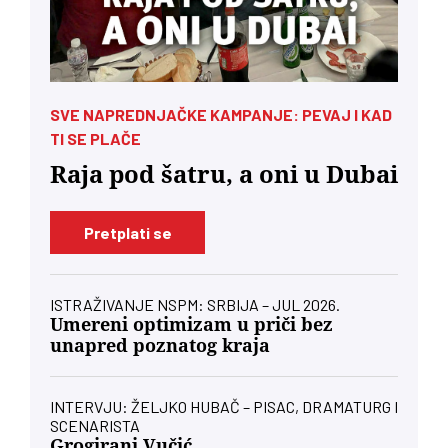
SVE NAPREDNJAČKE KAMPANJE: PEVAJ I KAD
TI SE PLAČE
Raja pod šatru, a oni u Dubai
Pretplati se
ISTRAŽIVANJE NSPM: SRBIJA – JUL 2026.
Umereni optimizam u priči bez
unapred poznatog kraja
INTERVJU: ŽELJKO HUBAČ – PISAC, DRAMATURG I
SCENARISTA
Grogirani Vučić