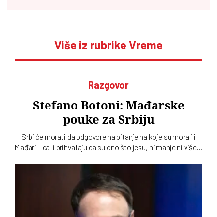
Više iz rubrike Vreme
Razgovor
Stefano Botoni: Mađarske
pouke za Srbiju
Srbi će morati da odgovore na pitanje na koje su morali i
Mađari – da li prihvataju da su ono što jesu, ni manje ni više…
To u intervjuu za novi dvobroj „Vremena“ kaže istoričar
Stefano Botoni koji poredi političku situaciju u Srbiji i
Mađarskoj