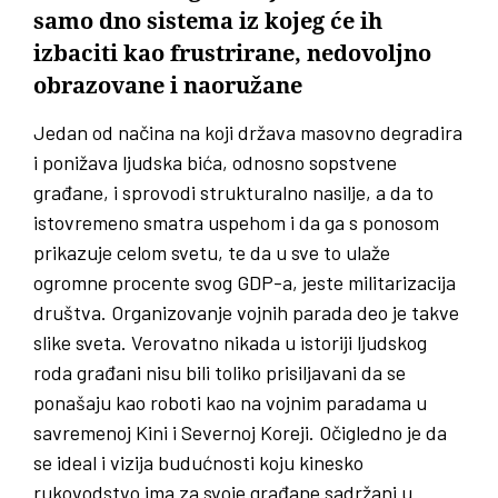
samo dno sistema iz kojeg će ih
izbaciti kao frustrirane, nedovoljno
obrazovane i naoružane
Jedan od načina na koji država masovno degradira
i ponižava ljudska bića, odnosno sopstvene
građane, i sprovodi strukturalno nasilje, a da to
istovremeno smatra uspehom i da ga s ponosom
prikazuje celom svetu, te da u sve to ulaže
ogromne procente svog GDP-a, jeste militarizacija
društva. Organizovanje vojnih parada deo je takve
slike sveta. Verovatno nikada u istoriji ljudskog
roda građani nisu bili toliko prisiljavani da se
ponašaju kao roboti kao na vojnim paradama u
savremenoj Kini i Severnoj Koreji. Očigledno je da
se ideal i vizija budućnosti koju kinesko
rukovodstvo ima za svoje građane sadržani u