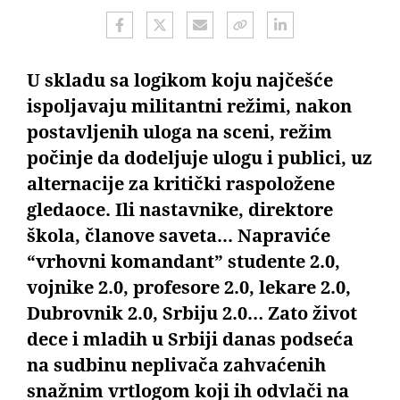
U skladu sa logikom koju najčešće
ispoljavaju militantni režimi, nakon
postavljenih uloga na sceni, režim
počinje da dodeljuje ulogu i publici, uz
alternacije za kritički raspoložene
gledaoce. Ili nastavnike, direktore
škola, članove saveta... Napraviće
“vrhovni komandant” studente 2.0,
vojnike 2.0, profesore 2.0, lekare 2.0,
Dubrovnik 2.0, Srbiju 2.0… Zato život
dece i mladih u Srbiji danas podseća
na sudbinu neplivača zahvaćenih
snažnim vrtlogom koji ih odvlači na