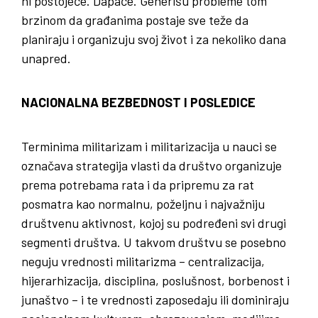
ni postojeće. Dapače. Generišu probleme tom
brzinom da građanima postaje sve teže da
planiraju i organizuju svoj život i za nekoliko dana
unapred.
NACIONALNA BEZBEDNOST I POSLEDICE
Terminima militarizam i militarizacija u nauci se
označava strategija vlasti da društvo organizuje
prema potrebama rata i da pripremu za rat
posmatra kao normalnu, poželjnu i najvažniju
društvenu aktivnost, kojoj su podređeni svi drugi
segmenti društva. U takvom društvu se posebno
neguju vrednosti militarizma – centralizacija,
hijerarhizacija, disciplina, poslušnost, borbenost i
junaštvo – i te vrednosti zaposedaju ili dominiraju