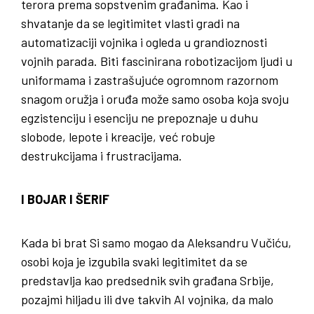
terora prema sopstvenim građanima. Kao i
shvatanje da se legitimitet vlasti gradi na
automatizaciji vojnika i ogleda u grandioznosti
vojnih parada. Biti fascinirana robotizacijom ljudi u
uniformama i zastrašujuće ogromnom razornom
snagom oružja i oruđa može samo osoba koja svoju
egzistenciju i esenciju ne prepoznaje u duhu
slobode, lepote i kreacije, već robuje
destrukcijama i frustracijama.
I BOJAR I ŠERIF
Kada bi brat Si samo mogao da Aleksandru Vučiću,
osobi koja je izgubila svaki legitimitet da se
predstavlja kao predsednik svih građana Srbije,
pozajmi hiljadu ili dve takvih AI vojnika, da malo