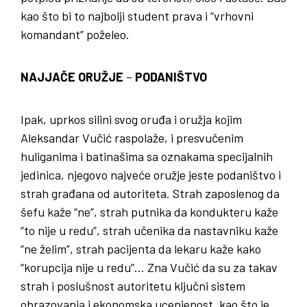
kao što bi to najbolji student prava i “vrhovni
komandant” poželeo.
NAJJAČE ORUŽJE
–
PODANIŠTVO
Ipak, uprkos silini svog oruđa i oružja kojim
Aleksandar Vučić raspolaže, i presvučenim
huliganima i batinašima sa oznakama specijalnih
jedinica, njegovo najveće oružje jeste podaništvo i
strah građana od autoriteta. Strah zaposlenog da
šefu kaže “ne”, strah putnika da kondukteru kaže
“to nije u redu”, strah učenika da nastavniku kaže
“ne želim”, strah pacijenta da lekaru kaže kako
“korupcija nije u redu”… Zna Vučić da su za takav
strah i poslušnost autoritetu ključni sistem
obrazovanja i ekonomska ucenjenost, kao što je