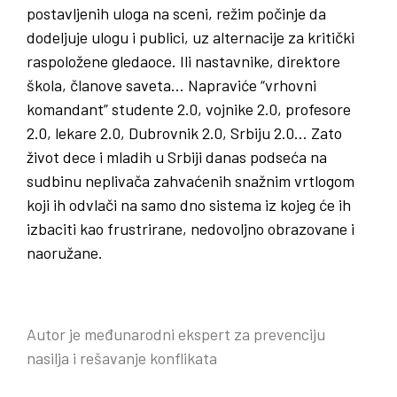
postavljenih uloga na sceni, režim počinje da
dodeljuje ulogu i publici, uz alternacije za kritički
raspoložene gledaoce. Ili nastavnike, direktore
škola, članove saveta… Napraviće “vrhovni
komandant” studente 2.0, vojnike 2.0, profesore
2.0, lekare 2.0, Dubrovnik 2.0, Srbiju 2.0… Zato
život dece i mladih u Srbiji danas podseća na
sudbinu neplivača zahvaćenih snažnim vrtlogom
koji ih odvlači na samo dno sistema iz kojeg će ih
izbaciti kao frustrirane, nedovoljno obrazovane i
naoružane.
Autor je međunarodni ekspert za prevenciju
nasilja i rešavanje konflikata