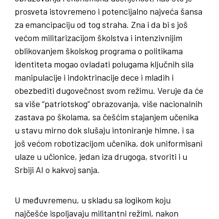
prosveta istovremeno i potencijalno najveća šansa
za emancipaciju od tog straha. Zna i da bi s još
većom militarizacijom školstva i intenzivnijim
oblikovanjem školskog programa o politikama
identiteta mogao ovladati polugama ključnih sila
manipulacije i indoktrinacije dece i mladih i
obezbediti dugovečnost svom režimu. Veruje da će
sa više “patriotskog” obrazovanja, više nacionalnih
zastava po školama, sa češćim stajanjem učenika
u stavu mirno dok slušaju intoniranje himne, i sa
još većom robotizacijom učenika, dok uniformisani
ulaze u učionice, jedan iza drugoga, stvoriti i u
Srbiji AI o kakvoj sanja.
U međuvremenu, u skladu sa logikom koju
najčešće ispoljavaju militantni režimi, nakon