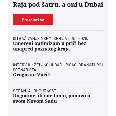
Raja pod šatru, a oni u Dubai
Pretplati se
ISTRAŽIVANJE NSPM: SRBIJA – JUL 2026.
Umereni optimizam u priči bez
unapred poznatog kraja
INTERVJU: ŽELJKO HUBAČ – PISAC, DRAMATURG I
SCENARISTA
Grogirani Vučić
SEĆANJA I BUDUĆNOST
Dogodine, ili one tamo, ponovo u
svom Novom Sadu