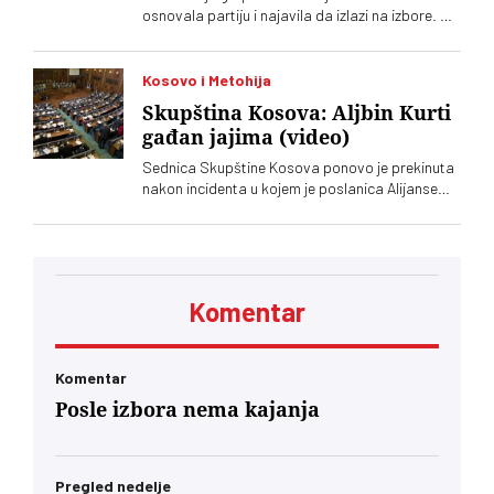
osnovala partiju i najavila da izlazi na izbore. Oni
koji sebe nazivaju „pravim veteranima“ ograđuju
se od njih
Kosovo i Metohija
Skupština Kosova: Aljbin Kurti
gađan jajima (video)
Sednica Skupštine Kosova ponovo je prekinuta
nakon incidenta u kojem je poslanica Alijanse
Time Kadrijaj jajima gađala vršioca dužnosti
premijera Aljbina Kurtija
Komentar
Komentar
Posle izbora nema kajanja
Pregled nedelje