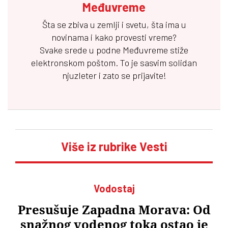
Međuvreme
Šta se zbiva u zemlji i svetu, šta ima u
novinama i kako provesti vreme?
Svake srede u podne
Međuvreme
stiže
elektronskom poštom. To je sasvim solidan
njuzleter i zato se prijavite!
Više iz rubrike Vesti
Vodostaj
Presušuje Zapadna Morava: Od
snažnog vodenog toka ostao je