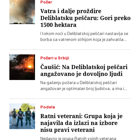
Požar
Vatra i dalje proždire
Deliblatsku peščaru: Gori preko
1500 hektara
I tokom noći u Deliblatskoj peščari nastavlja se
borba sa vatrenom stihijom koja je zahvatila
oko 1.500 hektara šume i niskog rastinja
Požari u Srbiji
Čaušić: Na Deliblatskoj peščari
angažovano je dovoljno ljudi
Na gašenju požara u Deliblatskoj peščari
angažovan je optimalan broj ljudstva, a ima i
četiri helikoptera, rekao je Luka Čaušić
pomoćnik ministra Ministarstva unutrašnjih
poslova. Požarom je zahvaćeno oko hiljadu i po
Podela
i više hektara šume i niskog rastinja
Ratni veterani: Grupa koja je
najavila da izlazi na izbore
nisu pravi veterani
Nedavno je grupa Ratnih vojnih veterana