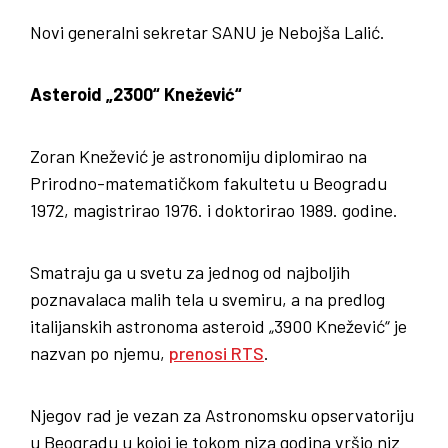
Novi generalni sekretar SANU je Nebojša Lalić.
Asteroid „2300“ Knežević“
Zoran Knežević je astronomiju diplomirao na
Prirodno-matematičkom fakultetu u Beogradu
1972, magistrirao 1976. i doktorirao 1989. godine.
Smatraju ga u svetu za jednog od najboljih
poznavalaca malih tela u svemiru, a na predlog
italijanskih astronoma asteroid „3900 Knežević“ je
nazvan po njemu,
prenosi RTS
.
Njegov rad je vezan za Astronomsku opservatoriju
u Beogradu u kojoj je tokom niza godina vršio niz