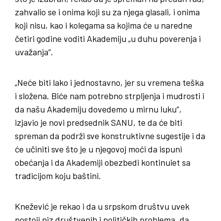
zahvalio se i onima koji su za njega glasali, i onima
koji nisu, kao i kolegama sa kojima će u naredne
četiri godine voditi Akademiju „u duhu poverenja i
uvažanja“.
„Neće biti lako i jednostavno, jer su vremena teška
i složena. Biće nam potrebno strpljenja i mudrosti i
da našu Akademiju dovedemo u mirnu luku“,
izjavio je novi predsednik SANU, te da će biti
spreman da podrži sve konstruktivne sugestije i da
će učiniti sve što je u njegovoj moći da ispuni
obećanja i da Akademiji obezbedi kontinuiet sa
tradicijom koju baštini.
Knežević je rekao i da u srpskom društvu uvek
postoji niz društvenih i političkih problema, da