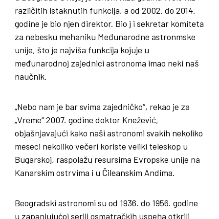
različitih istaknutih funkcija, a od 2002. do 2014.
godine je bio njen direktor. Bio j i sekretar komiteta
za nebesku mehaniku Međunarodne astronmske
unije, što je najviša funkcija kojuje u
međunarodnoj zajednici astronoma imao neki naš
naučnik.
„Nebo nam je bar svima zajedničko“, rekao je za
„Vreme“ 2007. godine doktor Knežević,
objašnjavajući kako naši astronomi svakih nekoliko
meseci nekoliko večeri koriste veliki teleskop u
Bugarskoj, raspolažu resursima Evropske unije na
Kanarskim ostrvima i u Čileanskim Andima.
Beogradski astronomi su od 1936. do 1956. godine
u zapanjujućoj seriji osmatračkih uspeha otkrili