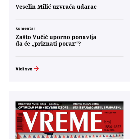
Veselin Milić uzvraća udarac
komentar
Zašto Vučić uporno ponavlja
da će „priznati poraz“?
Vidi sve