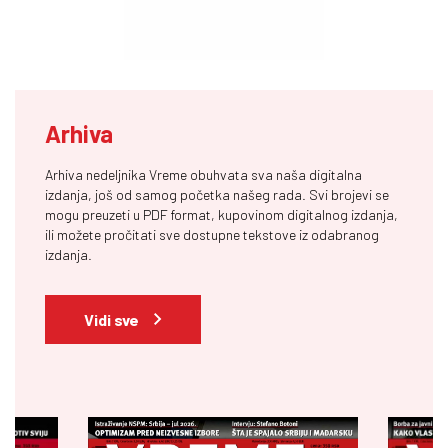
Arhiva
Arhiva nedeljnika Vreme obuhvata sva naša digitalna
izdanja, još od samog početka našeg rada. Svi brojevi se
mogu preuzeti u PDF format, kupovinom digitalnog izdanja,
ili možete pročitati sve dostupne tekstove iz odabranog
izdanja.
Vidi sve