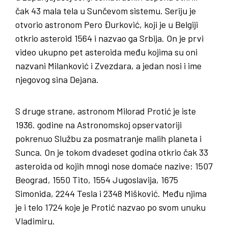
čak 43 mala tela u Sunčevom sistemu. Seriju je
otvorio astronom Pero Đurković, koji je u Belgiji
otkrio asteroid 1564 i nazvao ga Srbija. On je prvi
video ukupno pet asteroida među kojima su oni
nazvani Milanković i Zvezdara, a jedan nosi i ime
njegovog sina Dejana.
S druge strane, astronom Milorad Protić je iste
1936. godine na Astronomskoj opservatoriji
pokrenuo Službu za posmatranje malih planeta i
Sunca. On je tokom dvadeset godina otkrio čak 33
asteroida od kojih mnogi nose domaće nazive: 1507
Beograd, 1550 Tito, 1554 Jugoslavija, 1675
Simonida, 2244 Tesla i 2348 Mišković. Među njima
je i telo 1724 koje je Protić nazvao po svom unuku
Vladimiru.