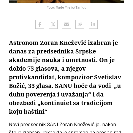
Foto: Rade Prelić/Tanjug
Astronom Zoran Knežević izabran je
danas za predsednika Srpske
akademije nauka i umetnosti. On je
dobio 75 glasova, a njegov
protivkandidat, kompozitor Svetislav
Božić, 33 glasa. SANU hoće da vodi „u
duhu poverenja i uvažanja“ i da
obezbedi „kontinuiet sa tradicijom
koju baštini“
Novi predsednik SANI Zoran Knežević je, nakon
što je izabran, rekao da je spreman na predan rad,