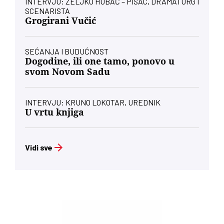
INTERVJU: ŽELJKO HUBAČ – PISAC, DRAMATURG I
SCENARISTA
Grogirani Vučić
SEĆANJA I BUDUĆNOST
Dogodine, ili one tamo, ponovo u
svom Novom Sadu
INTERVJU: KRUNO LOKOTAR, UREDNIK
U vrtu knjiga
Vidi sve