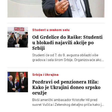
Student u svakom selu
Od Grdelice do Raške: Studenti
u blokadi najavili akcije po
Srbiji
Studenti će od 7. do 9. avgusta obilaziti više
gradova i sela širom Srbije. Organizovaće akcije
„od vrata do vrata” i „za štandom”
Srbija i Ukrajina
Pozdravi od penzionera Hila:
Kako je Ukrajini doneo srpsko
oružje
Bivši američki ambasador Kristofer Hil pred
susret Vučića i Zelenskog detaljno priča kako je
organizovao srpske granate za Ukrajinu.