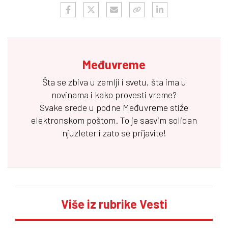
Međuvreme
Šta se zbiva u zemlji i svetu, šta ima u
novinama i kako provesti vreme?
Svake srede u podne
Međuvreme
stiže
elektronskom poštom. To je sasvim solidan
njuzleter i zato se prijavite!
Više iz rubrike Vesti