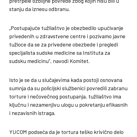
pretrpele ozbiljne povrede zbog kojih nisu bili u
stanju da iznesu odbranu.
„Postupajuće tužilaštvo je obezbedilo upućivanje
privedenih u zdravstvene centre i pozivamo javne
tužioce da se za privedene obezbede i pregledi
specijalista sudske medicine sa Instituta za
sudsku medicinu“, navodi Komitet.
Isto je se da u slučajevima kada postoji osnovana
sumnja da su policijski službenici povredili zabranu
torture i nečovečnog postupanja, tužilaštvo ima
ključnu i nezamenjivu ulogu u pokretanju efikasnih
i nezavisnih istraga.
YUCOM podseća da je tortura teško krivično delo