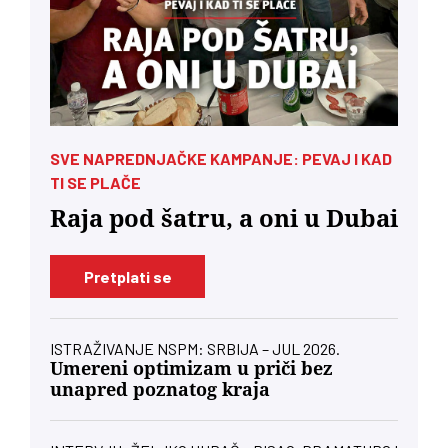
SVE NAPREDNJAČKE KAMPANJE: PEVAJ I KAD
TI SE PLAČE
Raja pod šatru, a oni u Dubai
Pretplati se
ISTRAŽIVANJE NSPM: SRBIJA – JUL 2026.
Umereni optimizam u priči bez
unapred poznatog kraja