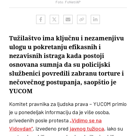
Foto: FoNet/AP
Tužilaštvo ima ključnu i nezamenjivu
ulogu u pokretanju efikasnih i
nezavisnih istraga kada postoji
osnovana sumnja da su policijski
službenici povredili zabranu torture i
nečovečnog postupanja, saopštio je
YUCOM
Komitet pravnika za ljudska prava – YUCOM primio
je u ponedeljak informaciju da je više osoba,
privedenih posle protesta
„Vidimo se na
Vidovdan“
, izvedeno pred
javnog tužioca
, iako su