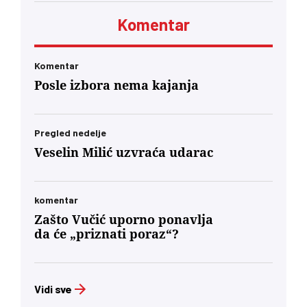
Komentar
Komentar
Posle izbora nema kajanja
Pregled nedelje
Veselin Milić uzvraća udarac
komentar
Zašto Vučić uporno ponavlja
da će „priznati poraz“?
Vidi sve