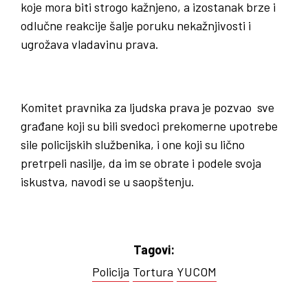
koje mora biti strogo kažnjeno, a izostanak brze i
odlučne reakcije šalje poruku nekažnjivosti i
ugrožava vladavinu prava.
Komitet pravnika za ljudska prava je pozvao sve
građane koji su bili svedoci prekomerne upotrebe
sile policijskih službenika, i one koji su lično
pretrpeli nasilje, da im se obrate i podele svoja
iskustva, navodi se u saopštenju.
Tagovi:
Policija
Tortura
YUCOM