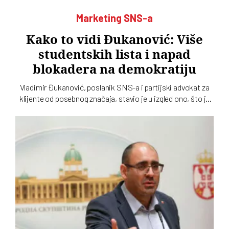
Marketing SNS-a
Kako to vidi Đukanović: Više
studentskih lista i napad
blokadera na demokratiju
Vladimir Đukanović, poslanik SNS-a i partijski advokat za
klijente od posebnog značaja, stavio je u izgled ono, što je
moglo da se pretpostavi: da će iždžikljati još koja
studentska lista. U toj izjavi nazire se oprobani recept
naprednjaka za sluđivanje birača