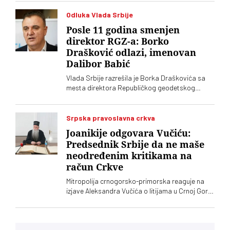
Navodno dve zemlje planiraju i zajedničku
fabriku dronova
Odluka Vlada Srbije
Posle 11 godina smenjen
direktor RGZ-a: Borko
Drašković odlazi, imenovan
Dalibor Babić
Vlada Srbije razrešila je Borka Draškovića sa
mesta direktora Republičkog geodetskog
zavoda (RGZ), na kojem je bio 11 godina. Za
vršioca dužnosti direktora imenovan je
geodetski inspektor Dalibor Babić
Srpska pravoslavna crkva
Joanikije odgovara Vučiću:
Predsednik Srbije da ne maše
neodređenim kritikama na
račun Crkve
Mitropolija crnogorsko-primorska reaguje na
izjave Aleksandra Vučića o litijama u Crnoj Gori
2020. koje „vrve od nejasnoća”