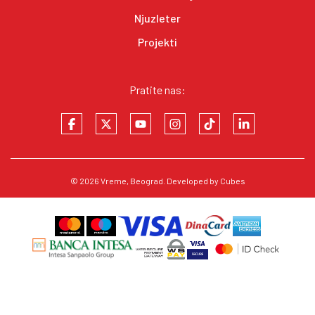
Njuzleter
Projekti
Pratite nas:
© 2026
Vreme
, Beograd. Developed by
Cubes