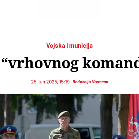
Vojska i municija
“vrhovnog koman
25. jun 2025, 15:19
Redakcija Vremena