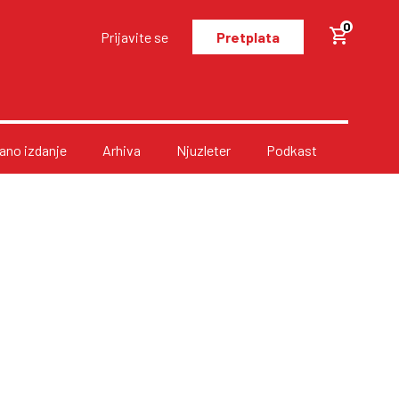
0
Prijavite se
Pretplata
no izdanje
Arhiva
Njuzleter
Podkast