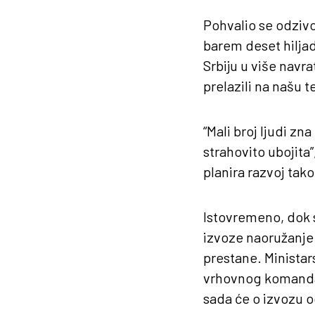
Pohvalio se odzivo
barem deset hiljad
Srbiju u više navra
prelazili na našu te
“Mali broj ljudi zn
strahovito ubojita
planira razvoj tako
Istovremeno, dok s
izvoze naoružanje 
prestane. Ministar
vrhovnog komandan
sada će o izvozu 