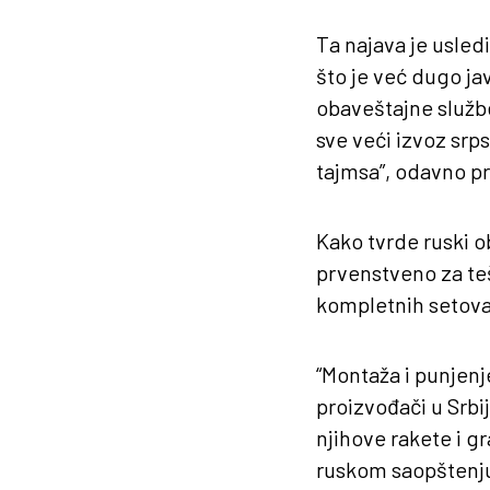
Ta najava je usled
što je već dugo ja
obaveštajne službe
sve veći izvoz srp
tajmsa”, odavno pr
Kako tvrde ruski 
prvenstveno za te
kompletnih setova
“Montaža i punjenj
proizvođači u Srbij
njihove rakete i gr
ruskom saopštenj