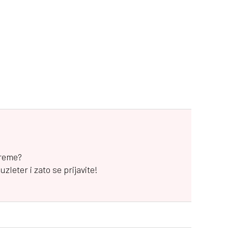
vreme?
leter i zato se prijavite!