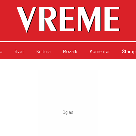
o
Svet
Kultura
Mozaik
Komentar
Štampa