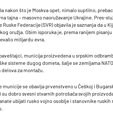
ila nakon što je Moskva opet, nimalo suptilno, preba
vna tajna – masovno naoružavanje Ukrajine. Pres-slu
 Ruske Federacije (SVR) objavila je saznanja da u Ki
skog oružja. Obim isporuka je, prema ranijem pisanju
evalio milijardu evra.
obaveštajci, municija proizvedena u srpskim odbram
ške sisteme dugog dometa, šalje se zemljama NATO-
 delova za montažu.
e municije se obavlja prvenstveno u Češkoj i Bugars
i su dobro svesni stvarnih potrošača svojih proizvoda
anate ubijati rusko vojno osoblje i stanovnike ruskih na
u.