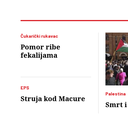
Čukarički rukavac
Pomor ribe
fekalijama
EPS
Palestina
Struja kod Macure
Smrt i