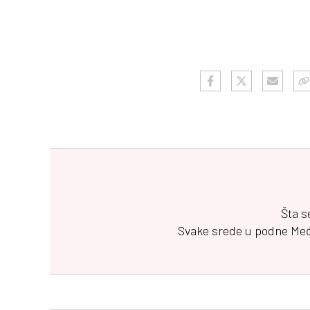
Šta s
Svake srede u podne
Me