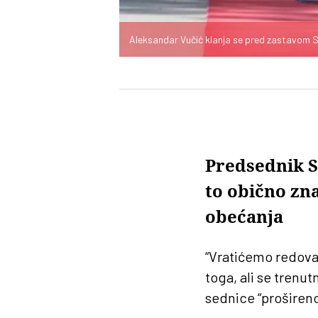
Aleksandar Vučić klanja se pred zastavom S
Predsednik S
to obično zna
obećanja
“Vratićemo redovan
toga, ali se trenut
sednice “prošireno