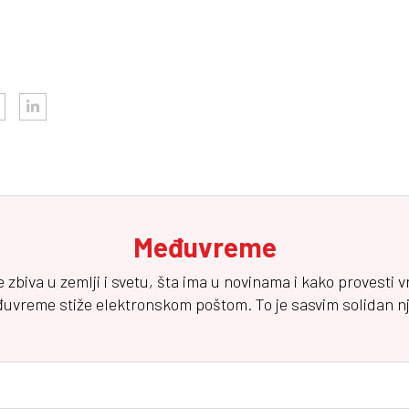
Međuvreme
e zbiva u zemlji i svetu, šta ima u novinama i kako provesti 
đuvreme
stiže elektronskom poštom. To je sasvim solidan njuz