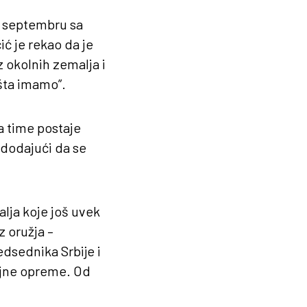
 u septembru sa
ć je rekao da je
z okolnih zemalja i
i šta imamo”.
ka time postaje
 dodajući da se
lja koje još uvek
 oružja –
edsednika Srbije i
ojne opreme. Od