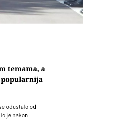
im temama, a
 popularnija
 se odustalo od
vio je nakon