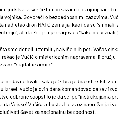
m ljudstva, a sve će biti prikazano na vojnoj paradi
a vojnika. Govoreći o bezbednosnim izazovima, Vuči
ta nadletao dron NATO zemalja, kao i da su “snimali i
ritoriju”, ali da Srbija nije reagovala “kako ne bi znal
a šta smo doneli u zemlju, najviše njih pet. Vaša vojs
”, rekao je Vučić o misterioznim napravama ili oružju,
zvane “digitalne armije”.
e nedavno hvalio kako je Srbija jedna od retkih zema
u Izrael, Vučić je ovih dana komandovao da sav izvoz
stvo odbrane saopštilo je da se, po “instrukcijama pr
ta Vojske” Vučića, obustavlja izvoz naoružanja i v
odlučivati Savet za nacionalnu bezbednost.