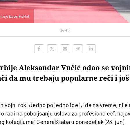
rbije Izvor:FoNet
04-03
rbije Aleksandar Vučić odao se vojn
či da mu trebaju popularne reči i još
 vojni rok. Jedno po jedno ide i, ide na vreme, nije
no radi na poboljšanju uslova za profesionalce”, naja
g kolegijuma” Generalštaba u ponedeljak (23. jun).