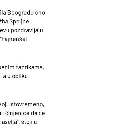
cila Beogradu ono
žba Spoljne
jevu pozdravljaju
 “Fajnenšel
benim fabrikama,
a u obliku
koj. Istovremeno,
 i činjenice da će
selja”, stoji u