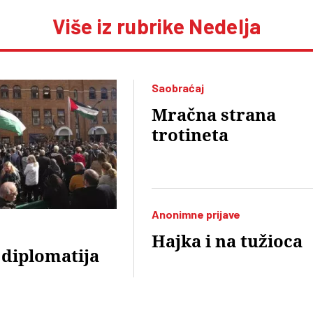
Više iz rubrike Nedelja
Saobraćaj
Mračna strana
trotineta
Anonimne prijave
Hajka i na tužioca
 diplomatija