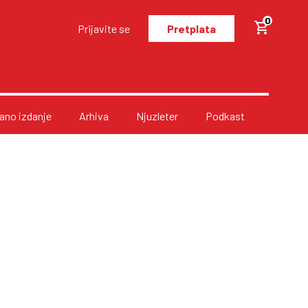
0
Prijavite se
Pretplata
no izdanje
Arhiva
Njuzleter
Podkast