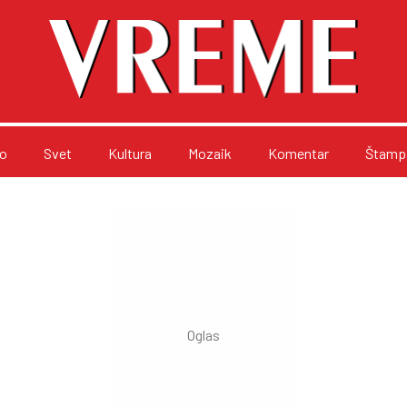
o
Svet
Kultura
Mozaik
Komentar
Štampa