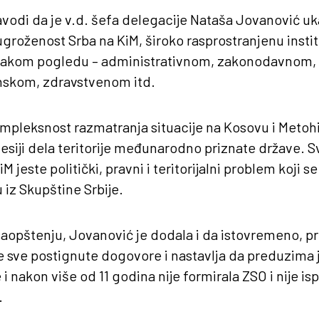
vodi da je v.d. šefa delegacije Nataša Jovanović uka
 ugroženost Srba na KiM, široko rasprostranjenu insti
 svakom pogledu – administrativnom, zakonodavnom
nskom, zdravstvenom itd.
ompleksnost razmatranja situacije na Kosovu i Metohij
esiji dela teritorije međunarodno priznate države. S
iM jeste politički, pravni i teritorijalni problem koji 
 iz Skupštine Srbije.
aopštenju, Jovanović je dodala i da istovremeno, pr
e sve postignute dogovore i nastavlja da preduzima
i nakon više od 11 godina nije formirala ZSO i nije is
.