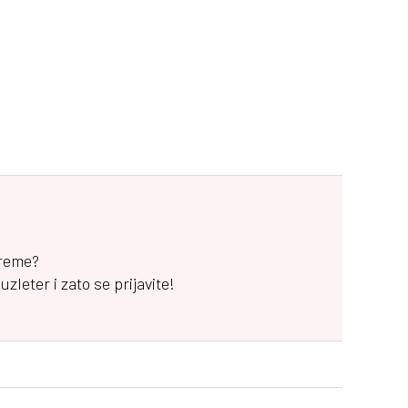
vreme?
leter i zato se prijavite!