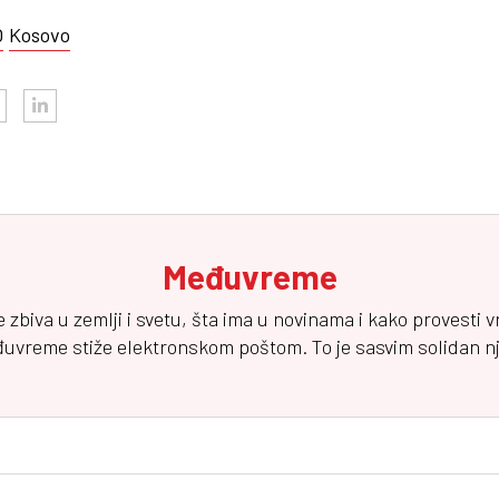
O
Kosovo
Međuvreme
e zbiva u zemlji i svetu, šta ima u novinama i kako provesti 
đuvreme
stiže elektronskom poštom. To je sasvim solidan njuz