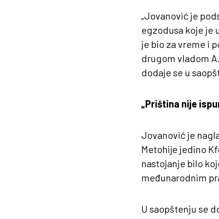
„Jovanović je podse
egzodusa koje je us
je bio za vreme i 
drugom vladom A. 
dodaje se u saopš
„Priština nije isp
Jovanović je nagla
Metohije jedino Kf
nastojanje bilo ko
međunarodnim pr
U saopštenju se do