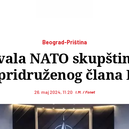
Beograd-Priština
vala NATO skupšti
 pridruženog člana
26. maj 2024, 11:20
I.M. / Fonet