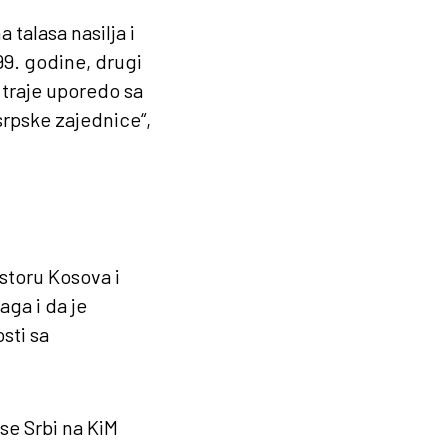
 talasa nasilja i
999. godine, drugi
 traje uporedo sa
rpske zajednice“,
storu Kosova i
aga i da je
sti sa
se Srbi na KiM