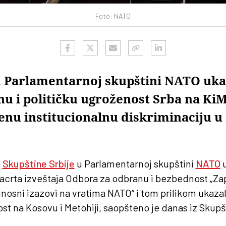
Foto: NATO
u Parlamentarnoj skupštini NATO uk
nu i političku ugroženost Srba na KiM
enu institucionalnu diskriminaciju 
e
Skupštine Srbije
u Parlamentarnoj skupštini
NATO
u
crta izveštaja Odbora za odbranu i bezbednost „Za
osni izazovi na vratima NATO“ i tom prilikom ukazali
t na Kosovu i Metohiji, saopšteno je danas iz Skupšt