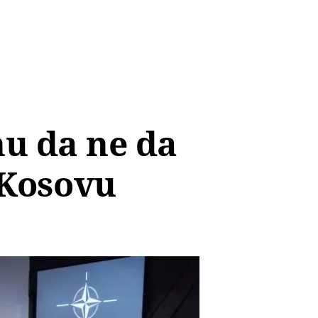
nu da ne da
 Kosovu