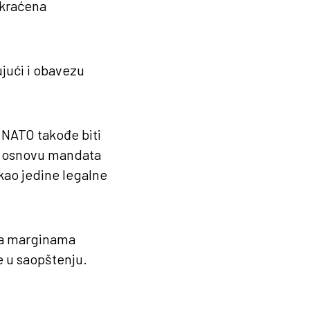
skraćena
ujući i obavezu
i NATO takođe biti
na osnovu mandata
kao jedine legalne
 na marginama
e u saopštenju.