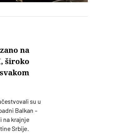
azano na
, široko
u svakom
čestvovali su u
padni Balkan –
 na krajnje
ine Srbije.