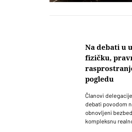
Na debati u 
fizičku, prav
rasprostranj
pogledu
Članovi delegacij
debati povodom na
obnovljeni bezbedn
kompleksnu realnos