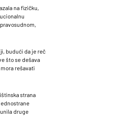
zala na fizičku,
tucionalnu
, pravosudnom,
i, budući da je reč
ve što se dešava
se mora rešavati
ištinska strana
 jednostrane
punila druge