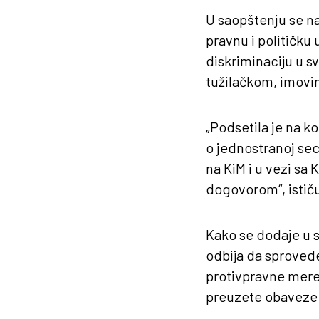
U saopštenju se na
pravnu i političku
diskriminaciju u
tužilačkom, imovi
„Podsetila je na k
o jednostranoj sec
na KiM i u vezi sa K
dogovorom“, ističu
Kako se dodaje u s
odbija da sproved
protivpravne mere 
preuzete obaveze