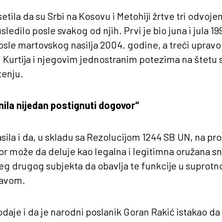
tila da su Srbi na Kosovu i Metohiji žrtve tri odvojena
ledilo posle svakog od njih. Prvi je bio juna i jula 1
posle martovskog nasilja 2004. godine, a treći upravo
Kurtija i njegovim jednostranim potezima na štetu s
tenju.
unila nijedan postignuti dogovor“
sila i da, u skladu sa Rezolucijom 1244 SB UN, na pro
or može da deluje kao legalna i legitimna oružana sn
jeg drugog subjekta da obavlja te funkcije u suprotno
avom.
daje i da je narodni poslanik Goran Rakić istakao da 