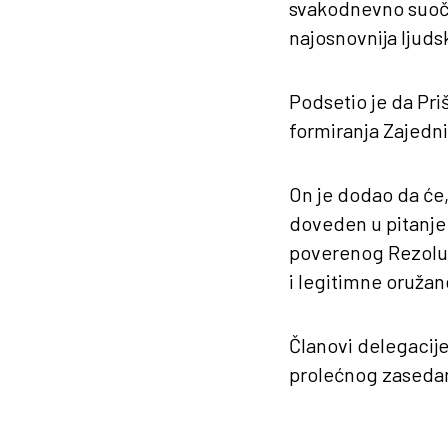
svakodnevno suoča
najosnovnija ljuds
Podsetio je da Priš
formiranja Zajedni
On je dodao da će,
doveden u pitanje 
poverenog Rezoluc
i legitimne oružan
Članovi delegacije
prolećnog zasedan