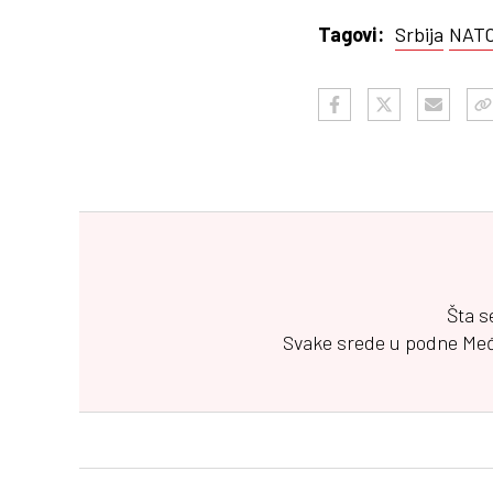
Srbija
NAT
Tagovi:
Šta s
Svake srede u podne
Me