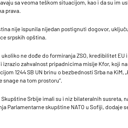
vaju sa veoma teškom situacijom, kao i da su im u
ka prava.
tina nije ispunila nijedan postignuti dogovor, uključ
ce srpskih opština.
 ukoliko ne dođe do formiranja ZSO, kredibilitet EU 
i izrazio zahvalnost pripadnicima misije Kfor, koji 
ijom 1244 SB UN brinu o bezbednosti Srba na KiM, „
e snage na tom prostoru“.
 Skupštine Srbije imali su i niz bilateralnih susreta,
ja Parlamentarne skupštine NATO u Sofiji, dodaje s