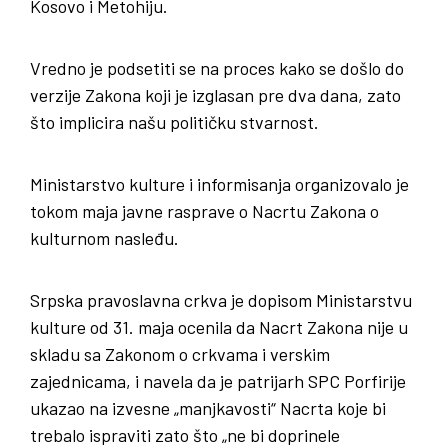
Kosovo i Metohiju.
Vredno je podsetiti se na proces kako se došlo do
verzije Zakona koji je izglasan pre dva dana, zato
što implicira našu političku stvarnost.
Ministarstvo kulture i informisanja organizovalo je
tokom maja javne rasprave o Nacrtu Zakona o
kulturnom nasleđu.
Srpska pravoslavna crkva je dopisom Ministarstvu
kulture od 31. maja ocenila da Nacrt Zakona nije u
skladu sa Zakonom o crkvama i verskim
zajednicama, i navela da je patrijarh SPC Porfirije
ukazao na izvesne „manjkavosti“ Nacrta koje bi
trebalo ispraviti zato što „ne bi doprinele