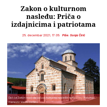
Zakon o kulturnom
nasleđu: Priča o
izdajnicima i patriotama
25. decembar 2021, 17:05
Piše: Sonja Ćirić
Da li će Zakon moći da sačuva kulturno nasleđe na Kosovu i Metohiji:
manastir Visoki Dečani