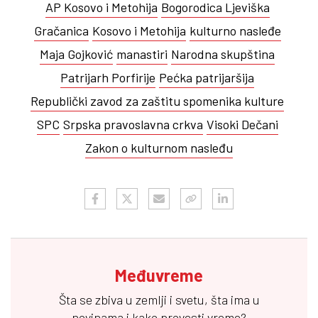
AP Kosovo i Metohija
Bogorodica Ljeviška
Gračanica
Kosovo i Metohija
kulturno nasleđe
Maja Gojković
manastiri
Narodna skupština
Patrijarh Porfirije
Pećka patrijaršija
Republički zavod za zaštitu spomenika kulture
SPC
Srpska pravoslavna crkva
Visoki Dečani
Zakon o kulturnom nasleđu
Međuvreme
Šta se zbiva u zemlji i svetu, šta ima u
novinama i kako provesti vreme?