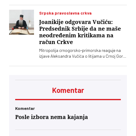
zavoda (RGZ), na kojem je bio 11 godina. Za
vršioca dužnosti direktora imenovan je
geodetski inspektor Dalibor Babić
Srpska pravoslavna crkva
Joanikije odgovara Vučiću:
Predsednik Srbije da ne maše
neodređenim kritikama na
račun Crkve
Mitropolija crnogorsko-primorska reaguje na
izjave Aleksandra Vučića o litijama u Crnoj Gori
2020. koje „vrve od nejasnoća”
Komentar
Komentar
Posle izbora nema kajanja