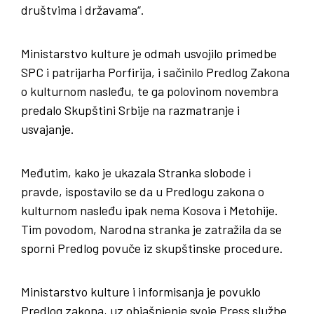
društvima i državama“.
Ministarstvo kulture je odmah usvojilo primedbe
SPC i patrijarha Porfirija, i sačinilo Predlog Zakona
o kulturnom nasleđu, te ga polovinom novembra
predalo Skupštini Srbije na razmatranje i
usvajanje.
Međutim, kako je ukazala Stranka slobode i
pravde, ispostavilo se da u Predlogu zakona o
kulturnom nasleđu ipak nema Kosova i Metohije.
Tim povodom, Narodna stranka je zatražila da se
sporni Predlog povuče iz skupštinske procedure.
Ministarstvo kulture i informisanja je povuklo
Predlog zakona, uz objašnjenje svoje Press službe