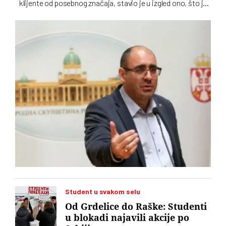
klijente od posebnog značaja, stavio je u izgled ono, što je
moglo da se pretpostavi: da će iždžikljati još koja
studentska lista. U toj izjavi nazire se oprobani recept
naprednjaka za sluđivanje birača
Student u svakom selu
Od Grdelice do Raške: Studenti
u blokadi najavili akcije po