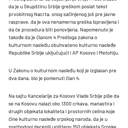
da je u Skupštinu Srbije greškom poslat tekst
prvobitnog Nacrta, onog sačinjenog još pre javne
rasprave, da je ova nenamerna greška ispravljena i
da će procedura biti ponovljena. Napomenuto je
takođe da je članom 4 Predloga zakona o
kulturnom nasleđu obuhvaćeno kulturno nasleđe
Republike Srbije uključujući i AP Kosovo i Metohiju.
U Zakonu o kulturnom nasleđu koji je izglasan pre
dva dana, bio je pomenuti član 4.
Na sajtu Kancelarije za Kosovo Vlade Srbije piše da
se na Kosovu nalazi oko 1300 crkava, manastira i
drugih objekata lokaliteta i prostornih celina koje
čine kulturno nasleđe srpskog naroda, da je u
prethodnoj deceniji uništeno 150 objekata Srpske