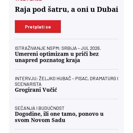
Raja pod šatru, a oni u Dubai
Pretplati se
ISTRAŽIVANJE NSPM: SRBIJA – JUL 2026.
Umereni optimizam u priči bez
unapred poznatog kraja
INTERVJU: ŽELJKO HUBAČ – PISAC, DRAMATURG I
SCENARISTA
Grogirani Vučić
SEĆANJA I BUDUĆNOST
Dogodine, ili one tamo, ponovo u
svom Novom Sadu