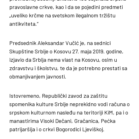
pravoslavne crkve, kao i da se pojedini predmeti
„uveliko krčme na svetskom ilegalnom tržištu
antikviteta.“
Predsednik Aleksandar Vučić je, na sednici
Skupštine Srbije o Kosovu 27. maja 2019. godine,
izjavio da Srbija nema vlast na Kosovu, osim u
zdravstvu i školstvu, te da je potrebno prestati sa
obmanjivanjem javnosti.
Istovremeno, Republički zavod za zaštitu
spomenika kulture Srbije neprekidno vodi računa o
srpskom kulturnom nasleđu na teritoriji KiM, pa i o
manastirima Visoki Dečani, Gračanica, Pećka
patrijaršija i o crkvi Bogorodici Ljeviškoj.