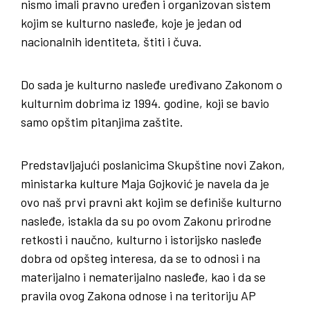
nismo imali pravno uređen i organizovan sistem
kojim se kulturno nasleđe, koje je jedan od
nacionalnih identiteta, štiti i čuva.
Do sada je kulturno nasleđe uređivano Zakonom o
kulturnim dobrima iz 1994. godine, koji se bavio
samo opštim pitanjima zaštite.
Predstavljajući poslanicima Skupštine novi Zakon,
ministarka kulture Maja Gojković je navela da je
ovo naš prvi pravni akt kojim se definiše kulturno
nasleđe, istakla da su po ovom Zakonu prirodne
retkosti i naučno, kulturno i istorijsko nasleđe
dobra od opšteg interesa, da se to odnosi i na
materijalno i nematerijalno nasleđe, kao i da se
pravila ovog Zakona odnose i na teritoriju AP