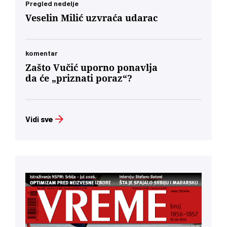
Pregled nedelje
Veselin Milić uzvraća udarac
komentar
Zašto Vučić uporno ponavlja
da će „priznati poraz“?
Vidi sve