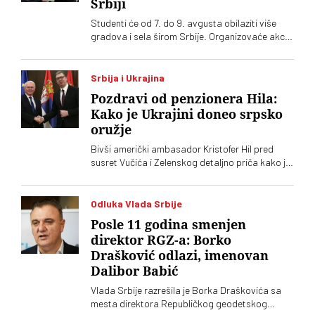
Srbiji
Studenti će od 7. do 9. avgusta obilaziti više
gradova i sela širom Srbije. Organizovaće akcije
„od vrata do vrata” i „za štandom”
Srbija i Ukrajina
Pozdravi od penzionera Hila:
Kako je Ukrajini doneo srpsko
oružje
Bivši američki ambasador Kristofer Hil pred
susret Vučića i Zelenskog detaljno priča kako je
organizovao srpske granate za Ukrajinu.
Navodno dve zemlje planiraju i zajedničku
fabriku dronova
Odluka Vlada Srbije
Posle 11 godina smenjen
direktor RGZ-a: Borko
Drašković odlazi, imenovan
Dalibor Babić
Vlada Srbije razrešila je Borka Draškovića sa
mesta direktora Republičkog geodetskog