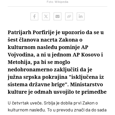
Foto: Wikipedia
Patrijarh Porfirije je upozorio da se u
šest članova nacrta Zakona o
kulturnom nasleđu pominje AP
Vojvodina, a ni u jednom AP Kosovo i
Metohija, pa bi se moglo
nedobronamerno zaključiti da je
južna srpska pokrajina "isključena iz
sistema državne brige". Ministarstvo
kulture je odmah usvojilo te primedbe
U četvrtak uveče, Srbija je dobila prvi Zakon o
kulturnom nasleđu. To u prevodu znači da do sada