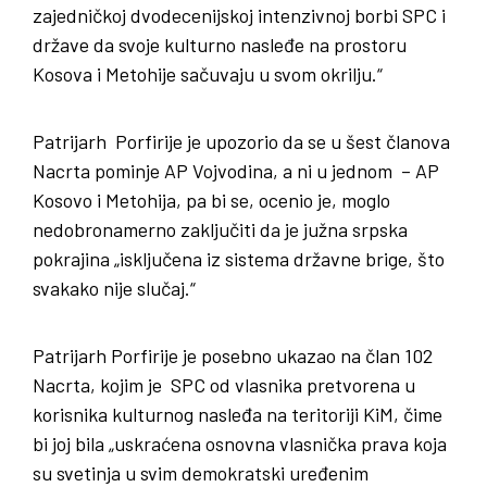
zajedničkoj dvodecenijskoj intenzivnoj borbi SPC i
države da svoje kulturno nasleđe na prostoru
Kosova i Metohije sačuvaju u svom okrilju.“
Patrijarh Porfirije je upozorio da se u šest članova
Nacrta pominje AP Vojvodina, a ni u jednom – AP
Kosovo i Metohija, pa bi se, ocenio je, moglo
nedobronamerno zaključiti da je južna srpska
pokrajina „isključena iz sistema državne brige, što
svakako nije slučaj.“
Patrijarh Porfirije je posebno ukazao na član 102
Nacrta, kojim je SPC od vlasnika pretvorena u
korisnika kulturnog nasleđa na teritoriji KiM, čime
bi joj bila „uskraćena osnovna vlasnička prava koja
su svetinja u svim demokratski uređenim