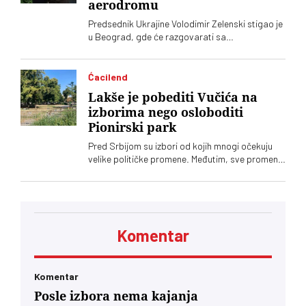
aerodromu
Predsednik Ukrajine Volodimir Zelenski stigao je
u Beograd, gde će razgovarati sa
predsednikom Srbije Aleksandrom Vučićem i
premijerom Đurom Macutom. Ovo je njegova
prva zvanična poseta Srbiji. Dolazak Zelenskog
Ćacilend
obeležio protokolarni faul na aerodromu Nikola
Lakše je pobediti Vučića na
Tesla, gde ga je umesto Vučića dočekala
izborima nego osloboditi
ministarka energetike Dubravka Đedović
Pionirski park
Handanović
Pred Srbijom su izbori od kojih mnogi očekuju
velike političke promene. Međutim, sve promene
u Srbiji dolaze sporo, pa čak i one koje se tiču
gradskih parkova, a „Ćacilend” još uvek okupira
Pionirski
Komentar
Komentar
Posle izbora nema kajanja