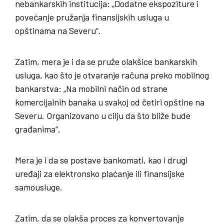
nebankarskih institucija: „Dodatne ekspoziture i
povećanje pružanja finansijskih usluga u
opštinama na Severu“.
Zatim, mera je i da se pruže olakšice bankarskih
usluga, kao što je otvaranje računa preko mobilnog
bankarstva: „Na mobilni način od strane
komercijalnih banaka u svakoj od četiri opštine na
Severu. Organizovano u cilju da što bliže bude
građanima“.
Mera je i da se postave bankomati, kao i drugi
uređaji za elektronsko plaćanje ili finansijske
samousluge.
Zatim, da se olakša proces za konvertovanje