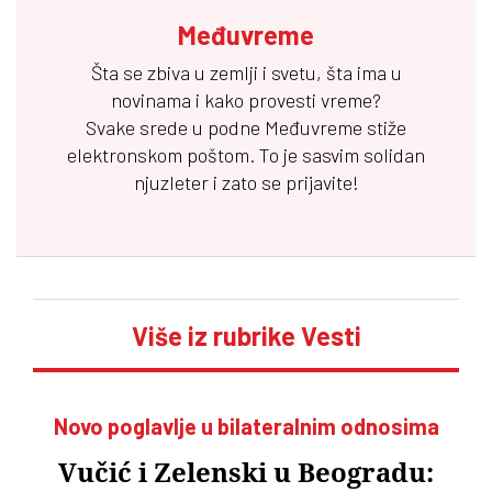
Međuvreme
Šta se zbiva u zemlji i svetu, šta ima u
novinama i kako provesti vreme?
Svake srede u podne
Međuvreme
stiže
elektronskom poštom. To je sasvim solidan
njuzleter i zato se prijavite!
Više iz rubrike Vesti
Novo poglavlje u bilateralnim odnosima
Vučić i Zelenski u Beogradu: