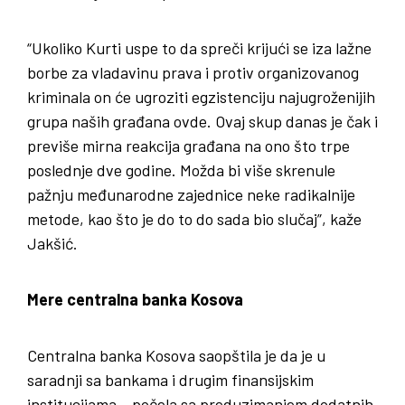
“Ukoliko Kurti uspe to da spreči krijući se iza lažne
borbe za vladavinu prava i protiv organizovanog
kriminala on će ugroziti egzistenciju najugroženijih
grupa naših građana ovde. Ovaj skup danas je čak i
previše mirna reakcija građana na ono što trpe
poslednje dve godine. Možda bi više skrenule
pažnju međunarodne zajednice neke radikalnije
metode, kao što je do to do sada bio slučaj”, kaže
Jakšić.
Mere centralna banka Kosova
Centralna banka Kosova saopštila je da je u
saradnji sa bankama i drugim finansijskim
institucijama – počela sa preduzimanjem dodatnih