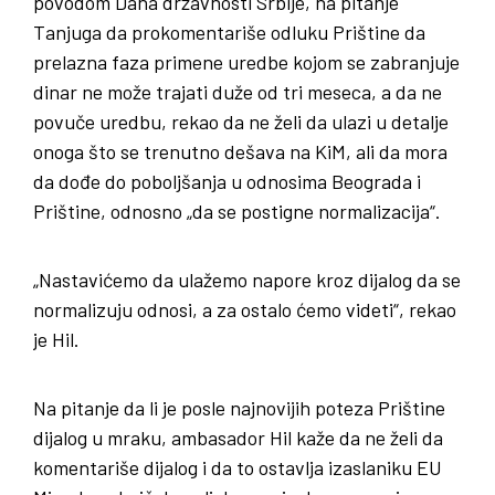
povodom Dana državnosti Srbije, na pitanje
Tanjuga da prokomentariše odluku Prištine da
prelazna faza primene uredbe kojom se zabranjuje
dinar ne može trajati duže od tri meseca, a da ne
povuče uredbu, rekao da ne želi da ulazi u detalje
onoga što se trenutno dešava na KiM, ali da mora
da dođe do poboljšanja u odnosima Beograda i
Prištine, odnosno „da se postigne normalizacija“.
„Nastavićemo da ulažemo napore kroz dijalog da se
normalizuju odnosi, a za ostalo ćemo videti“, rekao
je Hil.
Na pitanje da li je posle najnovijih poteza Prištine
dijalog u mraku, ambasador Hil kaže da ne želi da
komentariše dijalog i da to ostavlja izaslaniku EU