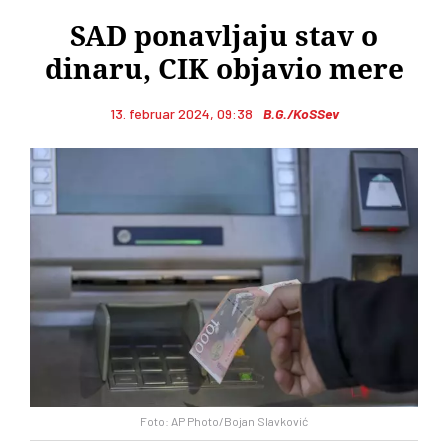
SAD ponavljaju stav o
dinaru, CIK objavio mere
13. februar 2024, 09:38
B.G./KoSSev
Foto: AP Photo/Bojan Slavković