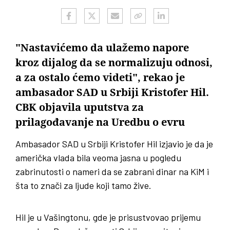
"Nastavićemo da ulažemo napore
kroz dijalog da se normalizuju odnosi,
a za ostalo ćemo videti", rekao je
ambasador SAD u Srbiji Kristofer Hil.
CBK objavila uputstva za
prilagođavanje na Uredbu o evru
Ambasador SAD u Srbiji Kristofer Hil izjavio je da je
američka vlada bila veoma jasna u pogledu
zabrinutosti o nameri da se zabrani dinar na KiM i
šta to znači za ljude koji tamo žive.
Hil je u Vašingtonu, gde je prisustvovao prijemu