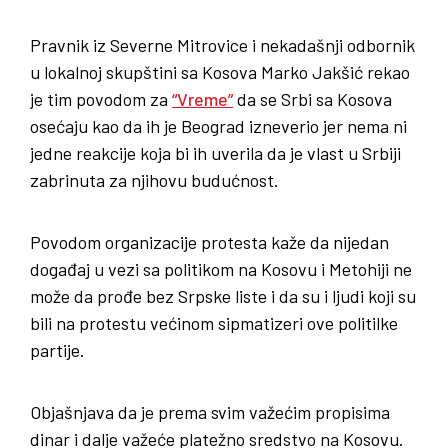
Pravnik iz Severne Mitrovice i nekadašnji odbornik
u lokalnoj skupštini sa Kosova Marko Jakšić rekao
je tim povodom za
“Vreme”
da se Srbi sa Kosova
osećaju kao da ih je Beograd izneverio jer nema ni
jedne reakcije koja bi ih uverila da je vlast u Srbiji
zabrinuta za njihovu budućnost.
Povodom organizacije protesta kaže da nijedan
događaj u vezi sa politikom na Kosovu i Metohiji ne
može da prođe bez Srpske liste i da su i ljudi koji su
bili na protestu većinom sipmatizeri ove politilke
partije.
Objašnjava da je prema svim važećim propisima
dinar i dalje važeće platežno sredstvo na Kosovu.