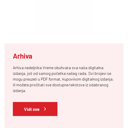
Arhiva
Arhiva nedeljnika Vreme obuhvata sva naša digitalna
izdanja, još od samog početka našeg rada. Svi brojevi se
mogu preuzeti u PDF format, kupovinom digitalnog izdanja,
ili možete pročitati sve dostupne tekstove iz odabranog
izdanja.
Vidi sve