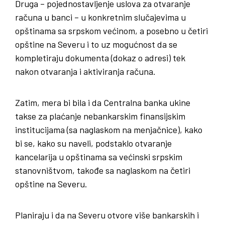
Druga – pojednostavljenje uslova za otvaranje
računa u banci – u konkretnim slučajevima u
opštinama sa srpskom većinom, a posebno u četiri
opštine na Severu i to uz mogućnost da se
kompletiraju dokumenta (dokaz o adresi) tek
nakon otvaranja i aktiviranja računa.
Zatim, mera bi bila i da Centralna banka ukine
takse za plaćanje nebankarskim finansijskim
institucijama (sa naglaskom na menjačnice), kako
bi se, kako su naveli, podstaklo otvaranje
kancelarija u opštinama sa većinski srpskim
stanovništvom, takođe sa naglaskom na četiri
opštine na Severu.
Planiraju i da na Severu otvore više bankarskih i