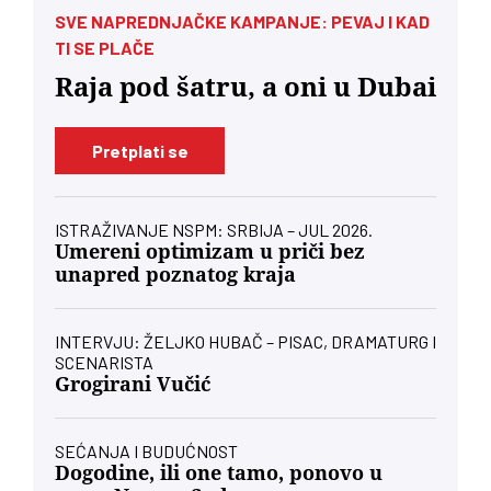
SVE NAPREDNJAČKE KAMPANJE: PEVAJ I KAD
TI SE PLAČE
Raja pod šatru, a oni u Dubai
Pretplati se
ISTRAŽIVANJE NSPM: SRBIJA – JUL 2026.
Umereni optimizam u priči bez
unapred poznatog kraja
INTERVJU: ŽELJKO HUBAČ – PISAC, DRAMATURG I
SCENARISTA
Grogirani Vučić
SEĆANJA I BUDUĆNOST
Dogodine, ili one tamo, ponovo u