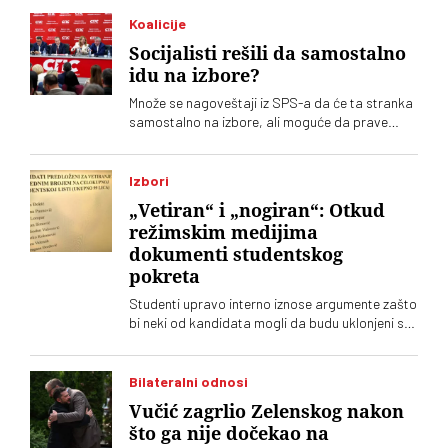
Koalicije
Socijalisti rešili da samostalno
idu na izbore?
Množe se nagoveštaji iz SPS-a da će ta stranka
samostalno na izbore, ali moguće da prave
račun bez krčmara – Aleksandra Vučića.
Paralelno među socijalistima traje tihi rat o
odnosu prema naprednjacima
Izbori
„Vetiran“ i „nogiran“: Otkud
režimskim medijima
dokumenti studentskog
pokreta
Studenti upravo interno iznose argumente zašto
bi neki od kandidata mogli da budu uklonjeni sa
Studentske liste. No, o tome tek treba da se
glasa. Nema sumnje da će režimski tabloidi
skoro svakodnevno lansirati „megaekskluzive“
Bilateralni odnosi
Vučić zagrlio Zelenskog nakon
što ga nije dočekao na