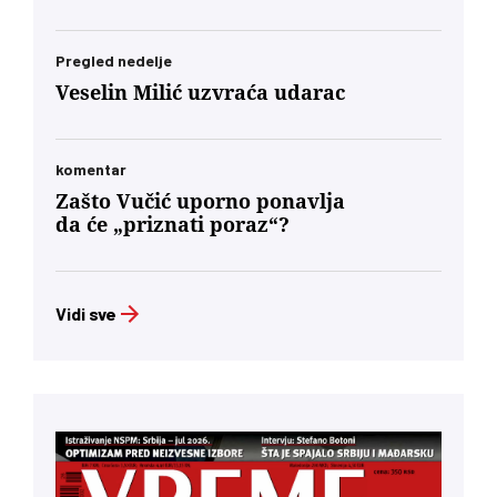
Pregled nedelje
Veselin Milić uzvraća udarac
komentar
Zašto Vučić uporno ponavlja
da će „priznati poraz“?
Vidi sve