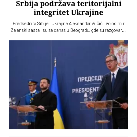
Srbija podržava teritorijalni
integritet Ukrajine
Predsednici Srbije i Ukrajine Aleksandar Vučić i Volodimir
Zelenski sastali su se danas u Beogradu, gde su razgovarali
o političkim odnosima, trgovini, energetici, infrastrukturi i
bezbednosti. Vučić je poručio da Srbija podržava teritorijalni
integritet Ukrajine