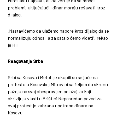
Miroslavu Lajčaku, ali da veruje da se mnogi
problemi, uključujući i dinar moraju rešavati kroz
dijalog.
„Nastavićemo da ulažemo napore kroz dijalog da se
normalizuju odnosi, a za ostalo ćemo videti“, rekao
je Hil.
Reagovanje Srba
Srbi sa Kosova i Metohije okupili su se juče na
protestu u Kosovskoj Mitrovici sa željom da skrenu
pažnju na svoj obespravljen položaj za koji
okrivljuju vlasti u Prištini Neposredan povod za
ovaj protest je zabrana upotrebe dinara na
Kosovu.