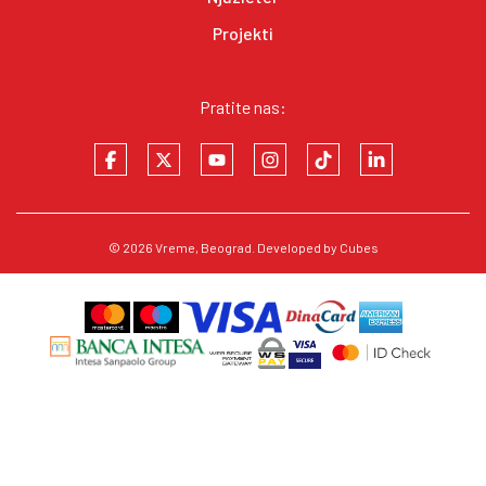
Projekti
Pratite nas:
© 2026
Vreme
, Beograd. Developed by
Cubes