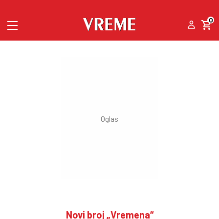
0
Novi broj „Vremena“