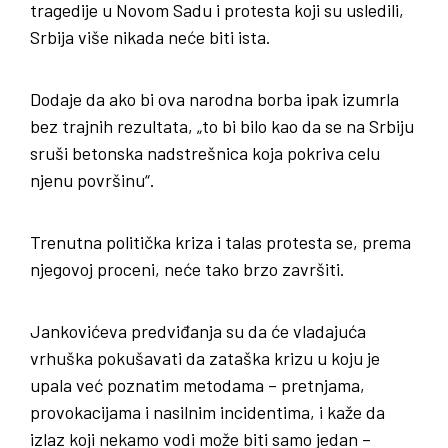
tragedije u Novom Sadu i protesta koji su usledili,
Srbija više nikada neće biti ista.
Dodaje da ako bi ova narodna borba ipak izumrla
bez trajnih rezultata, „to bi bilo kao da se na Srbiju
sruši betonska nadstrešnica koja pokriva celu
njenu površinu“.
Trenutna politička kriza i talas protesta se, prema
njegovoj proceni, neće tako brzo završiti.
Jankovićeva predviđanja su da će vladajuća
vrhuška pokušavati da zataška krizu u koju je
upala već poznatim metodama – pretnjama,
provokacijama i nasilnim incidentima, i kaže da
izlaz koji nekamo vodi može biti samo jedan –