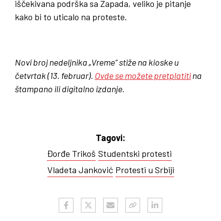
iščekivana podrška sa Zapada, veliko je pitanje
kako bi to uticalo na proteste.
Novi broj nedeljnika „Vreme“ stiže na kioske u
četvrtak (13. februar).
Ovde se možete pretplatiti
na
štampano ili digitalno izdanje.
Tagovi:
Đorđe Trikoš
Studentski protesti
Vladeta Janković
Protesti u Srbiji