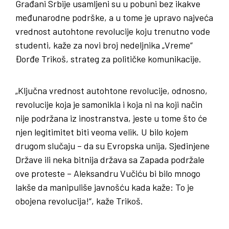
Građani Srbije usamljeni su u pobuni bez ikakve
međunarodne podrške, a u tome je upravo najveća
vrednost autohtone revolucije koju trenutno vode
studenti, kaže za novi broj nedeljnika „Vreme“
Đorđe Trikoš, strateg za političke komunikacije.
„Ključna vrednost autohtone revolucije, odnosno,
revolucije koja je samonikla i koja ni na koji način
nije podržana iz inostranstva, jeste u tome što će
njen legitimitet biti veoma velik. U bilo kojem
drugom slučaju – da su Evropska unija, Sjedinjene
Države ili neka bitnija država sa Zapada podržale
ove proteste – Aleksandru Vučiću bi bilo mnogo
lakše da manipuliše javnošću kada kaže: To je
obojena revolucija!“, kaže Trikoš.