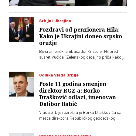
Srbija i Ukrajina
Pozdravi od penzionera Hila:
Kako je Ukrajini doneo srpsko
oružje
Bivši američki ambasador Kristofer Hil pred
susret Vučića i Zelenskog detaljno priča kako je
organizovao srpske granate za Ukrajinu.
Navodno dve zemlje planiraju i zajedničku
fabriku dronova
Odluka Vlada Srbije
Posle 11 godina smenjen
direktor RGZ-a: Borko
Drašković odlazi, imenovan
Dalibor Babić
Vlada Srbije razrešila je Borka Draškovića sa
mesta direktora Republičkog geodetskog
zavoda (RGZ), na kojem je bio 11 godina. Za
vršioca dužnosti direktora imenovan je
geodetski inspektor Dalibor Babić
Srpska pravoslavna crkva