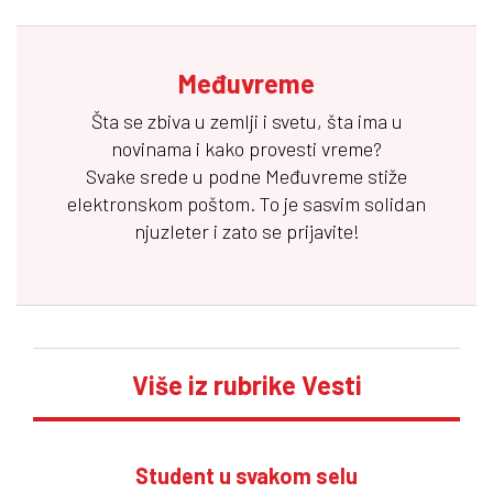
Međuvreme
Šta se zbiva u zemlji i svetu, šta ima u
novinama i kako provesti vreme?
Svake srede u podne
Međuvreme
stiže
elektronskom poštom. To je sasvim solidan
njuzleter i zato se prijavite!
Više iz rubrike Vesti
Student u svakom selu