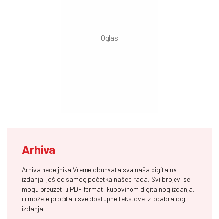
Arhiva
Arhiva nedeljnika Vreme obuhvata sva naša digitalna
izdanja, još od samog početka našeg rada. Svi brojevi se
mogu preuzeti u PDF format, kupovinom digitalnog izdanja,
ili možete pročitati sve dostupne tekstove iz odabranog
izdanja.