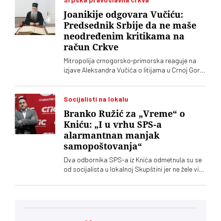
Joanikije odgovara Vučiću:
Predsednik Srbije da ne maše
neodređenim kritikama na
račun Crkve
Mitropolija crnogorsko-primorska reaguje na
izjave Aleksandra Vučića o litijama u Crnoj Gori
2020. koje „vrve od nejasnoća”
Socijalisti na lokalu
Branko Ružić za „Vreme“ o
Kniću: „I u vrhu SPS-a
alarmantnan manjak
samopoštovanja“
Dva odbornika SPS-a iz Knića odmetnula su se
od socijalista u lokalnoj Skupštini jer ne žele više
da imaju posla sa "nasilnim i neobrazovanim"
naprednjacima. Jedan od njih kaže za „Vreme“
da je „SNS u Kniću nasilna skupina
neobrazovanih ljudi" sa kojima ne žele ni sad, niti
ikada više, da sarađuju. Branko Ružić za