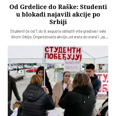
Od Grdelice do Raške: Studenti
u blokadi najavili akcije po
Srbiji
Studenti će od 7. do 9. avgusta obilaziti više gradova i sela
širom Srbije. Organizovaće akcije „od vrata do vrata” i „za
štandom”