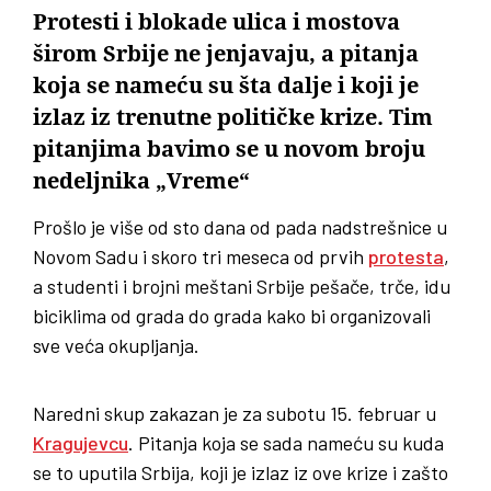
Protesti i blokade ulica i mostova
širom Srbije ne jenjavaju, a pitanja
koja se nameću su šta dalje i koji je
izlaz iz trenutne političke krize. Tim
pitanjima bavimo se u novom broju
nedeljnika „Vreme“
Prošlo je više od sto dana od pada nadstrešnice u
Novom Sadu i skoro tri meseca od prvih
protesta
,
a studenti i brojni meštani Srbije pešače, trče, idu
biciklima od grada do grada kako bi organizovali
sve veća okupljanja.
Naredni skup zakazan je za subotu 15. februar u
Kragujevcu
. Pitanja koja se sada nameću su kuda
se to uputila Srbija, koji je izlaz iz ove krize i zašto