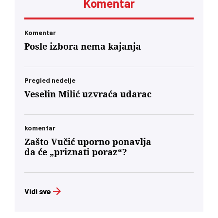
Komentar
„Vreme“ kaže da je alarmantno da tendencije
odricanja od izvornih principa i mazohizma
postoje ne samo na lokalu, već i u samom vrhu
SPS-a
Komentar
Posle izbora nema kajanja
Pregled nedelje
Veselin Milić uzvraća udarac
komentar
Zašto Vučić uporno ponavlja
da će „priznati poraz“?
Vidi sve