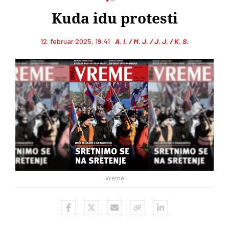
Kuda idu protesti
12. februar 2025, 19:41
A. I. / M. J. / J. J. / K. S.
Vreme