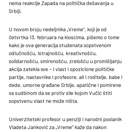
nema reakcije Zapada na politička dešavanja u
Srbiji.
U novom broju nedeljnika „Vreme“, koji je od
četvrtka 13. februara na kioscima, pišemo o tome
kako je ova generacija studenata sopstvenom
odlučnošću, istrajnošću, kreativnošću,
solidarnošću, smirenošću, zrelošću u promišljanju
akcija zatekla sve – i vlast i opozicione političke
partije, nastavnike i profesore, ali i roditelje, babe i
dede, umorne građane Srbije, apatične i pomirene
sa sudbinom da se protiv sile kojom Vučić štiti
sopstvenu vlast ne može ništa.
Univerzitetski profesor u penziji i narodni poslanik
Vladeta Janković za „Vreme“ kaže da nakon