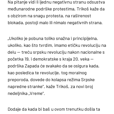
Na pitanje vidi li ijednu negativnu stranu odsustva
međunarodne podrške protestima, Trikoš kaže da
s obzirom na snagu protesta, na raširenost
blokada, postoji malo ili nimalo negativnih strana.
„Ukoliko je pobuna toliko snažna i principijelna,
ukoliko, kao što tvrdim, imamo etičku revoluciju na
delu — treću srpsku revoluciju nakon nacionalne s
početka 19, i demokratske s kraja 20. veka —
podrška Zapada će svakako da se osigura kada,
kao posledica te revolucije, tog moralnog
preporoda, dovede do kolapsa režima Srpske
napredne stranke“, kaže Trikoš, za novi broj
nedeljnika „Vreme“.
Dodaje da kada bi baš u ovom trenutku došla ta