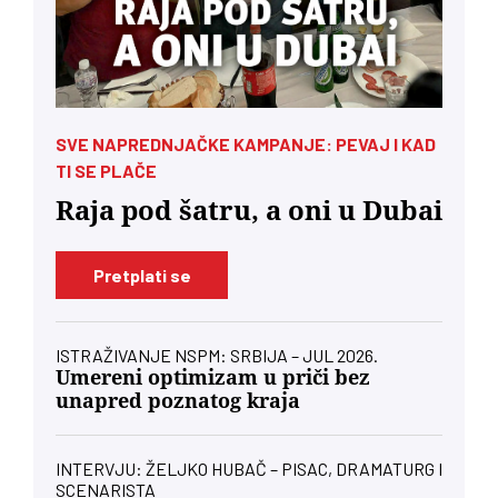
SVE NAPREDNJAČKE KAMPANJE: PEVAJ I KAD
TI SE PLAČE
Raja pod šatru, a oni u Dubai
Pretplati se
ISTRAŽIVANJE NSPM: SRBIJA – JUL 2026.
Umereni optimizam u priči bez
unapred poznatog kraja
INTERVJU: ŽELJKO HUBAČ – PISAC, DRAMATURG I
SCENARISTA