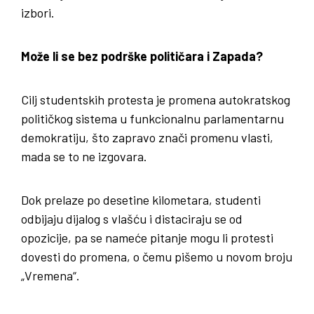
izbori.
Može li se bez podrške političara i Zapada?
Cilj studentskih protesta je promena autokratskog
političkog sistema u funkcionalnu parlamentarnu
demokratiju, što zapravo znači promenu vlasti,
mada se to ne izgovara.
Dok prelaze po desetine kilometara, studenti
odbijaju dijalog s vlašću i distaciraju se od
opozicije, pa se nameće pitanje mogu li protesti
dovesti do promena, o čemu pišemo u novom broju
„Vremena“.