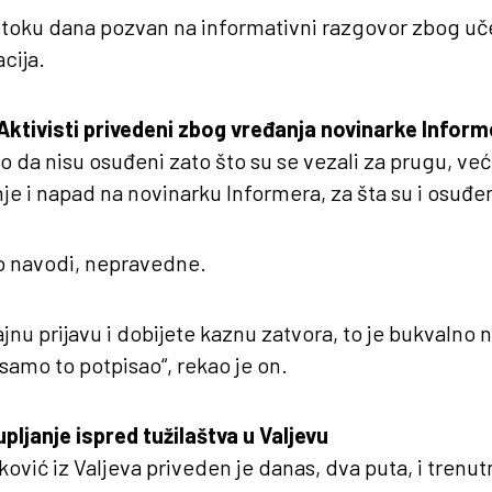
u toku dana pozvan na informativni razgovor zbog uč
cija.
Aktivisti privedeni zbog vređanja novinarke Inform
 da nisu osuđeni zato što su se vezali za prugu, već
nje i napad na novinarku Informera, za šta su i osuđen
o navodi, nepravedne.
jnu prijavu i dobijete kaznu zatvora, to je bukvalno 
e samo to potpisao“, rekao je on.
ljanje ispred tužilaštva u Valjevu
ović iz Valjeva priveden je danas, dva puta, i trenut