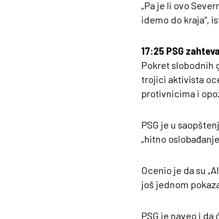
„Pa je li ovo Sever
idemo do kraja“, is
17:25 PSG zahteva
Pokret slobodnih 
trojici aktivista 
protivnicima i opo
PSG je u saopštenj
„hitno oslobađanje
Ocenio je da su „A
još jednom pokazali
PSG je naveo i da ć