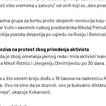
sti više vremena u zatvoru“ od onih koji su „deo pir
adna grupa za borbu protiv obojenih revolucija koju 
r Vulin i savetnik ruskog predsednika Nikolaj Petru
Srbija postala despotija po ugledu na Rusiju i Belorus
oziva na protest zbog privođenja aktivista
a je zbog ometanja javnog reda i mira aktivisti Iva
a Nikoli Ristiću i Jevgeniju Dimitrijeviću po 30 dana.
a u što većem broju dođu u 18 časova na raskrsnicu 
e. Ovo ne sme da se dozvoli, ovo je bukvalno diktatu
reje“, ukazuje Kokanović.