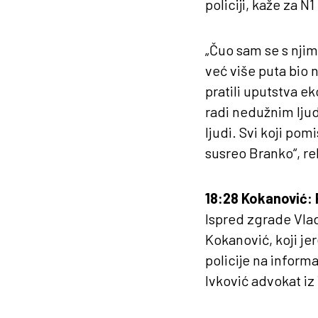
policiji, kaže za N
„Čuo sam se s njim
već više puta bio 
pratili uputstva ek
radi nedužnim ljud
ljudi. Svi koji pom
susreo Branko“, re
18:28 Kokanović: 
Ispred zgrade Vlad
Kokanović, koji je
policije na informa
Ivković advokat iz