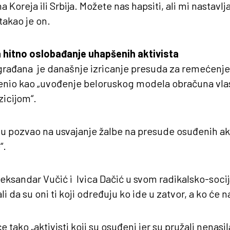
na Koreja ili Srbija. Možete nas hapsiti, ali mi nastavl
takao je on.
 hitno oslobađanje uhapšenih aktivista
građana je današnje izricanje presuda za remećenje 
ocenio kao „uvođenje beloruskog modela obračuna vlas
zicijom“.
u pozvao na usvajanje žalbe na presude osuđenih akti
“.
leksandar Vučić i Ivica Dačić u svom radikalsko-soci
 da su oni ti koji određuju ko ide u zatvor, a ko će n
e tako „aktivisti koji su osuđeni jer su pružali nenas