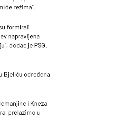
amide režima“.
su formirali
šev napravljena
iju“, dodao je PSG.
nu Bjeliću određena
Nemanjine i Kneza
ra, prelazimo u