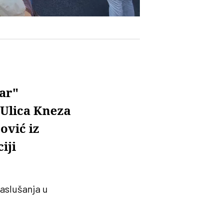
dar"
 Ulica Kneza
ović iz
iji
saslušanja u