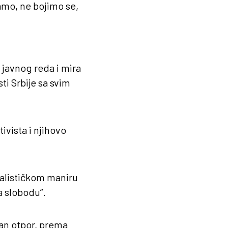
jamo, ne bojimo se,
javnog reda i mira
ti Srbije sa svim
vista i njihovo
jalističkom maniru
a slobodu“.
ilan otpor, prema