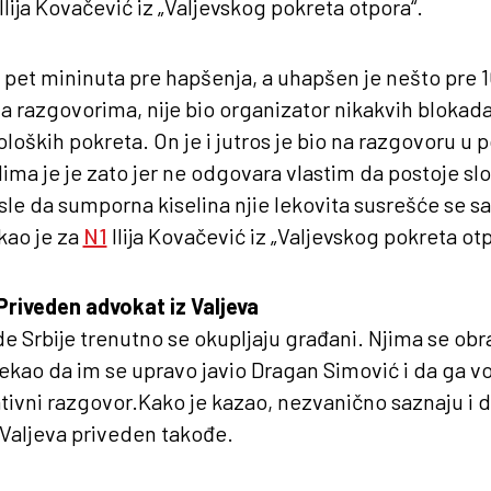
1 Ilija Kovačević iz „Valjevskog pokreta otpora“.
 pet mininuta pre hapšenja, a uhapšen je nešto pre 16
na razgovorima, nije bio organizator nikakvih bloka
oloških pokreta. On je i jutros je bio na razgovoru u po
ima je je zato jer ne odgovara vlastim da postoje s
isle da sumporna kiselina njie lekovita susrešće se s
kao je za
N1
Ilija Kovačević iz „Valjevskog pokreta otp
Priveden advokat iz Valjeva
e Srbije trenutno se okupljaju građani. Njima se obra
rekao
da im se upravo javio Dragan Simović i da ga v
tivni razgovor.
Kako je kazao, nezvanično saznaju i d
 Valjeva priveden takođe.