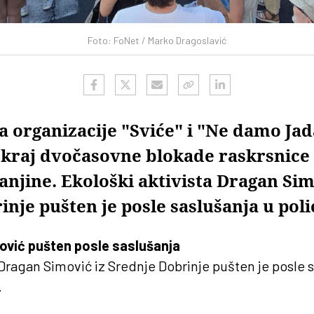
Foto: FoNet / Marko Dragoslavić
a organizacije "Sviće" i "Ne damo Ja
u kraj dvočasovne blokade raskrsnice
njine. Ekološki aktivista Dragan Sim
nje pušten je posle saslušanja u polic
ović pušten posle saslušanja
 Dragan Simović iz Srednje Dobrinje pušten je posle 
.