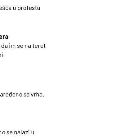
ešća u protestu
era
 da im se na teret
i.
naređeno sa vrha.
no se nalazi u