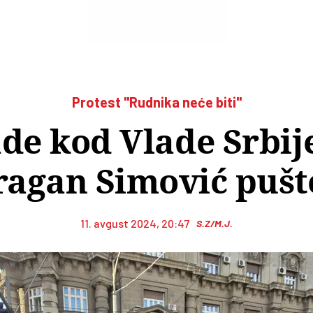
Protest "Rudnika neće biti"
de kod Vlade Srbije
ragan Simović pušt
11. avgust 2024, 20:47
S.Z/M.J.