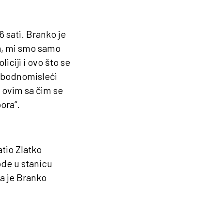
 sati. Branko je
da, mi smo samo
liciji i ovo što se
lobodnomisleći
a ovim sa čim se
ora“.
tio Zlatko
ode u stanicu
a je Branko