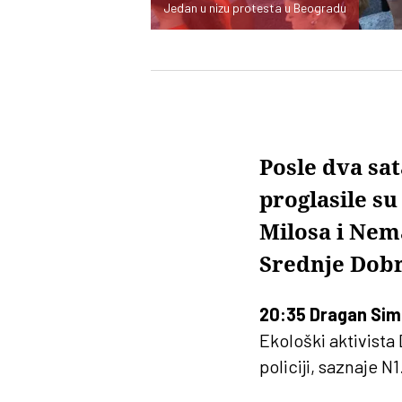
Jedan u nizu protesta u Beogradu
Posle dva sat
proglasile s
Milosa i Nema
Srednje Dobri
20:35 Dragan Sim
Ekološki aktivista
policiji, saznaje N1