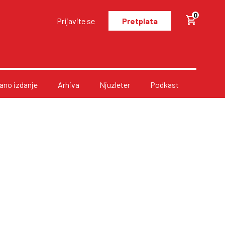
0
Prijavite se
Pretplata
no izdanje
Arhiva
Njuzleter
Podkast