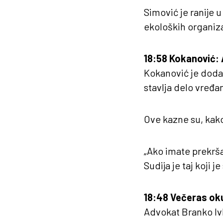
Simović je ranije 
ekoloških organiza
1
8:58 Kokanović: 
Kokanović je dodao
stavlja delo vređa
Ove kazne su, kak
„Ako imate prekrša
Sudija je taj koji j
18:48 Večeras okup
Advokat Branko Ivk