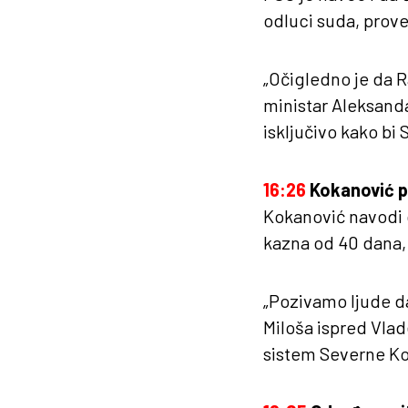
odluci suda, prove
„Očigledno je da R
ministar Aleksanda
isključivo kako bi 
16:26
Kokanović p
Kokanović navodi d
kazna od 40 dana, 
„Pozivamo ljude d
Miloša ispred Vlad
sistem Severne Ko