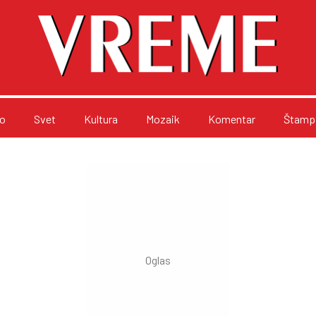
o
Svet
Kultura
Mozaik
Komentar
Štampa