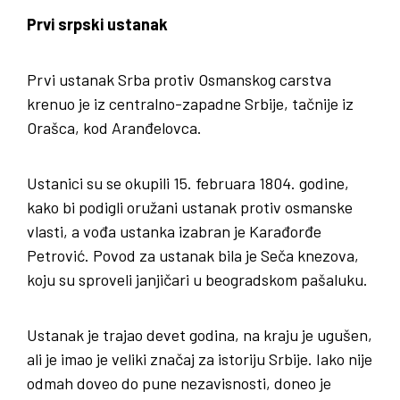
Prvi srpski ustanak
Prvi ustanak Srba protiv Osmanskog carstva
krenuo je iz centralno-zapadne Srbije, tačnije iz
Orašca, kod Aranđelovca.
Ustanici su se okupili 15. februara 1804. godine,
kako bi podigli oružani ustanak protiv osmanske
vlasti, a vođa ustanka izabran je Karađorđe
Petrović. Povod za ustanak bila je Seča knezova,
koju su sproveli janjičari u beogradskom pašaluku.
Ustanak je trajao devet godina, na kraju je ugušen,
ali je imao je veliki značaj za istoriju Srbije. Iako nije
odmah doveo do pune nezavisnosti, doneo je