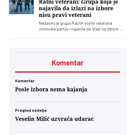
Ratni veterani: Grupa koja je
najavila da izlazi na izbore
nisu pravi veterani
Nedavno je grupa Ratnih vojnih veterana
osnovala partiju i najavila da izlazi na izbore. Oni
koji sebe nazivaju „pravim veteranima“ ograđuju
se od njih
Komentar
Komentar
Posle izbora nema kajanja
Pregled nedelje
Veselin Milić uzvraća udarac