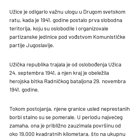
Užice je odigarlo važnu ulogu u Drugom svetskom
ratu, kada je 1941. godine postalo prva slobodna
teritorija, koju su oslobodile i organizovale
partizanske jedinice pod vođstvom Komunističke
partije Jugoslavije.
Užička republika trajala je od oslobođenja Užica
24. septembra 1941, a njen kraj je obeležila
herojska bitka Radničkog bataljona 29. novembra
1941. godine.
Tokom postojanja, njene granice usled neprestanih
borbi stalno su se pomerale. U periodu najvećeg
zamaha, ona je približno zauzimala površinu od
oko 19.000 kvadratnih kilometara, što na ukupnu