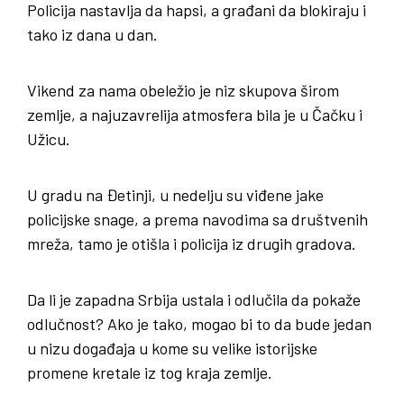
Policija nastavlja da hapsi, a građani da blokiraju i
tako iz dana u dan.
Vikend za nama obeležio je niz skupova širom
zemlje, a najuzavrelija atmosfera bila je u Čačku i
Užicu.
U gradu na Đetinji, u nedelju su viđene jake
policijske snage, a prema navodima sa društvenih
mreža, tamo je otišla i policija iz drugih gradova.
Da li je zapadna Srbija ustala i odlučila da pokaže
odlučnost? Ako je tako, mogao bi to da bude jedan
u nizu događaja u kome su velike istorijske
promene kretale iz tog kraja zemlje.