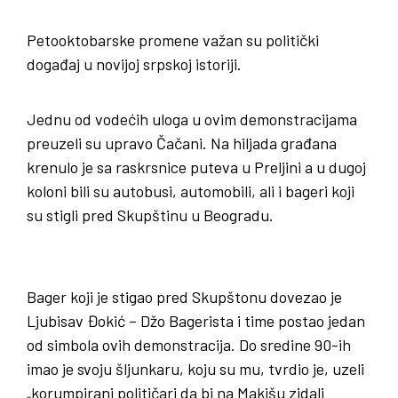
Petooktobarske promene važan su politički
događaj u novijoj srpskoj istoriji.
Jednu od vodećih uloga u ovim demonstracijama
preuzeli su upravo Čačani. Na hiljada građana
krenulo je sa raskrsnice puteva u Preljini a u dugoj
koloni bili su autobusi, automobili, ali i bageri koji
su stigli pred Skupštinu u Beogradu.
Bager koji je stigao pred Skupštonu dovezao je
Ljubisav Đokić – Džo Bagerista i time postao jedan
od simbola ovih demonstracija. Do sredine 90-ih
imao je svoju šljunkaru, koju su mu, tvrdio je, uzeli
„korumpirani političari da bi na Makišu zidali