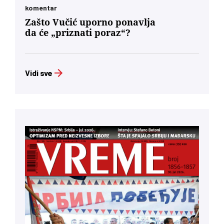
komentar
Zašto Vučić uporno ponavlja
da će „priznati poraz“?
Vidi sve