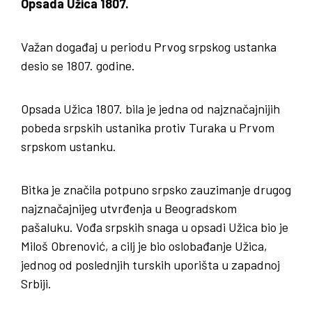
Opsada Užica 1807.
Važan događaj u periodu Prvog srpskog ustanka
desio se 1807. godine.
Opsada Užica 1807. bila je jedna od najznačajnijih
pobeda srpskih ustanika protiv Turaka u Prvom
srpskom ustanku.
Bitka je značila potpuno srpsko zauzimanje drugog
najznačajnijeg utvrđenja u Beogradskom
pašaluku. Vođa srpskih snaga u opsadi Užica bio je
Miloš Obrenović, a cilj je bio oslobađanje Užica,
jednog od poslednjih turskih uporišta u zapadnoj
Srbiji.