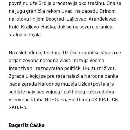
površinu uže Srbije predstavlja oko trećinu. Ona se
na jugu graničila rekom Uvac, na zapadu Drinom,
na istoku linijom Beograd-Lajkovac-Aranđelovac-
Knić-Kraljevo-Raška, dok se na severu granica
stalno menjala.
Na oslobođenoj teritoriji Užičke republike stvara se
organizovana narodna vlast i razvija veoma
intenzivan i raznovrstan politički i kulturni život.
Zgrada u kojoj se pre rata nalazila Narodna banka
(sada zgrada Narodnog muzeja Užice) postala je
sedište najvišeg vojnog i političkog rukovodstva –
vrhovnog štaba NOPOJ-a, Politbiroa CK KPJ i CK
SKOJ-a.
Bageri iz Čačka