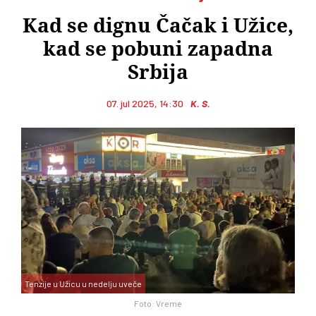
Kad se dignu Čačak i Užice,
kad se pobuni zapadna
Srbija
07. jul 2025, 14:30
K. S.
Tenzije u Užicu u nedelju uveče
Foto: Vreme