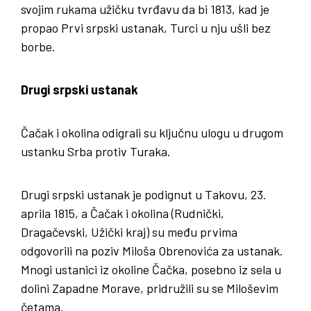
svojim rukama užičku tvrđavu da bi 1813, kad je
propao Prvi srpski ustanak, Turci u nju ušli bez
borbe.
Drugi srpski ustanak
Čačak i okolina odigrali su ključnu ulogu u drugom
ustanku Srba protiv Turaka.
Drugi srpski ustanak je podignut u Takovu, 23.
aprila 1815, a Čačak i okolina (Rudnički,
Dragačevski, Užički kraj) su među prvima
odgovorili na poziv Miloša Obrenovića za ustanak.
Mnogi ustanici iz okoline Čačka, posebno iz sela u
dolini Zapadne Morave, pridružili su se Miloševim
četama.