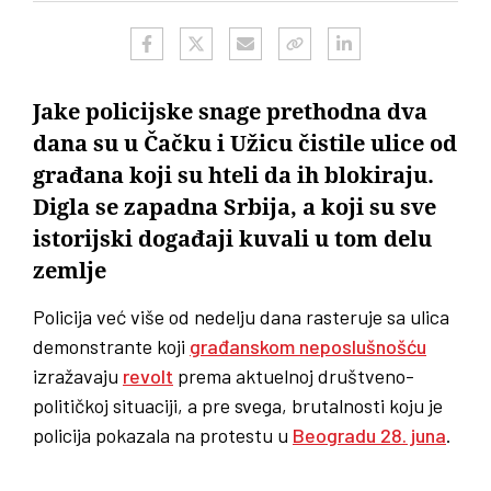
Jake policijske snage prethodna dva
dana su u Čačku i Užicu čistile ulice od
građana koji su hteli da ih blokiraju.
Digla se zapadna Srbija, a koji su sve
istorijski događaji kuvali u tom delu
zemlje
Policija već više od nedelju dana rasteruje sa ulica
demonstrante koji
građanskom neposlušnošću
izražavaju
revolt
prema aktuelnoj društveno-
političkoj situaciji, a pre svega, brutalnosti koju je
policija pokazala na protestu u
Beogradu 28. juna
.