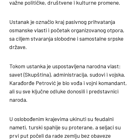
važne političke, društvene i kulturne promene.
Ustanak je označio kraj pasivnog prihvatanja
osmanske vlasti i početak organizovanog otpora,
sa ciljem stvaranja slobodne i samostalne srpske
države.
Tokom ustanka je uspostavljena narodna vlast:
savet (Skupština), administracija, sudovi i vojska.
Karađorđe Petrović je bio vođa i vojni komandant,
ali su sve ključne odluke donosili i predstavnici
naroda.
U oslobođenim krajevima ukinuti su feudalni
nameti, turski spahije su proterane, a seljaci su
prvi put počeli da rade zemlju bez obaveze