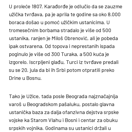
U proleće 1807. Karađorđe je odlučio da se zauzme
užička tvrđava, pa je aprila te godine sa oko 8.000
boraca došao u pomoć užičkim ustanicima. U
tromesečnim borbama stradalo je više od 500
ustanika, ranjen je Miloš Obrenović, ali je pobeda
ipak ostvarena. Od topova i neprestanih ispada
poginulo je više od 300 Turaka, a 500 kuća je
izgorelo. Iscrpljeni glađu, Turci iz tvrđave predali
su se 20. jula da bi ih Srbi potom otpratili preko
Drine u Bosnu.
Tako je Užice, tada posle Beograda najznačajnija
varoš u Beogradskom pašaluku, postalo glavna
ustanička baza za dalja ofanzivna dejstva srpske
vojske ka Starom Vlahu i Bosni i centar za obuku
srpskih vojnika. Godinama su ustanici držali u