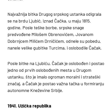
Najvažnija bitka Drugog srpskog ustanka odigrala
se na brdu Ljubić, iznad Čačka, u maju 1815.
godine. Posle teške borbe, srpske snage
predvođene Milošem Obrenovićem, Jovanom
Dobrnjcem Milićem Drničićem, odnele su pobedu,
nanele velike gubitke Turcima, i oslobodile Čačak.
Posle bitke na Ljubiću, Čačak je oslobođen i postao
jedno od prvih oslobođenih mesta u Drugom
ustanku, što je imalo ogroman moralni i strateški
značaj, a Čačak je postao važna tačka u formiranju
autonomne Kneževine Srbije.
1941. Užička republika