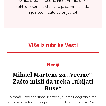
Svake srede u podne
Međuvreme
stiže
elektronskom poštom. To je sasvim solidan
njuzleter i zato se prijavite!
Više iz rubrike Vesti
Mediji
Mihael Martens za „Vreme“:
Zašto misli da treba „ubijati
Ruse“
Nemački novinar Mihael Martens je usred Beograda pitao
Zelenskog kako da Evropa pomogne da se „ubije više Rusa“,