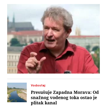
to jest „ruskih vojnika“. Od toga je ispao omanji skandal.
Martens sada za „Vreme“ kaže gde je pogrešio, a gde misli da
nije
Vodostaj
Presušuje Zapadna Morava: Od
snažnog vodenog toka ostao je
plitak kanal