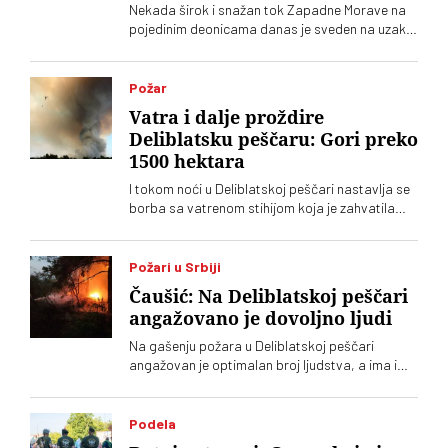
Nekada širok i snažan tok Zapadne Morave na
pojedinim deonicama danas je sveden na uzak,
plitak vodeni kanal
Požar
Vatra i dalje proždire
Deliblatsku peščaru: Gori preko
1500 hektara
I tokom noći u Deliblatskoj peščari nastavlja se
borba sa vatrenom stihijom koja je zahvatila
oko 1.500 hektara šume i niskog rastinja
Požari u Srbiji
Čaušić: Na Deliblatskoj peščari
angažovano je dovoljno ljudi
Na gašenju požara u Deliblatskoj peščari
angažovan je optimalan broj ljudstva, a ima i
četiri helikoptera, rekao je Luka Čaušić
pomoćnik ministra Ministarstva unutrašnjih
poslova. Požarom je zahvaćeno oko hiljadu i po
Podela
i više hektara šume i niskog rastinja