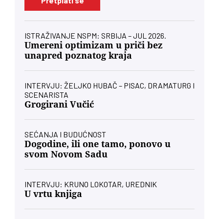
Pretplati se
ISTRAŽIVANJE NSPM: SRBIJA – JUL 2026.
Umereni optimizam u priči bez
unapred poznatog kraja
INTERVJU: ŽELJKO HUBAČ – PISAC, DRAMATURG I
SCENARISTA
Grogirani Vučić
SEĆANJA I BUDUĆNOST
Dogodine, ili one tamo, ponovo u
svom Novom Sadu
INTERVJU: KRUNO LOKOTAR, UREDNIK
U vrtu knjiga