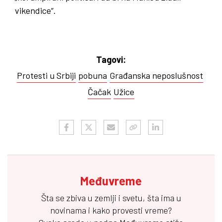
vikendice“.
Tagovi:
Protesti u Srbiji
pobuna
Građanska neposlušnost
Čačak
Užice
Međuvreme
Šta se zbiva u zemlji i svetu, šta ima u
novinama i kako provesti vreme?