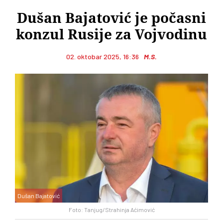
Dušan Bajatović je počasni
konzul Rusije za Vojvodinu
02. oktobar 2025, 16:36
M.S.
Dušan Bajatović
Foto: Tanjug/Strahinja Aćimović