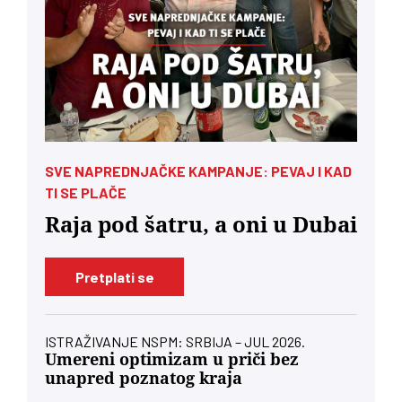
SVE NAPREDNJAČKE KAMPANJE: PEVAJ I KAD
TI SE PLAČE
Raja pod šatru, a oni u Dubai
Pretplati se
ISTRAŽIVANJE NSPM: SRBIJA – JUL 2026.
Umereni optimizam u priči bez
unapred poznatog kraja