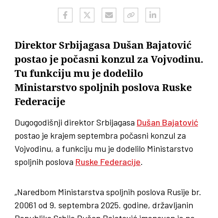
Direktor Srbijagasa Dušan Bajatović
postao je počasni konzul za Vojvodinu.
Tu funkciju mu je dodelilo
Ministarstvo spoljnih poslova Ruske
Federacije
Dugogodišnji direktor Srbijagasa
Dušan Bajatović
postao je krajem septembra počasni konzul za
Vojvodinu, a funkciju mu je dodelilo Ministarstvo
spoljnih poslova
Ruske Federacije
.
„Naredbom Ministarstva spoljnih poslova Rusije br.
20061 od 9. septembra 2025. godine, državljanin
Republike Srbije Dušan Bajatović imenovan je na