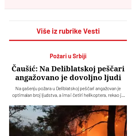
Više iz rubrike Vesti
Požari u Srbiji
Čaušić: Na Deliblatskoj peščari
angažovano je dovoljno ljudi
Na gašenju požara u Deliblatskoj peščari angažovan je
optimalan broj ljudstva, a ima i četiri helikoptera, rekao je
Luka Čaušić pomoćnik ministra Ministarstva unutrašnjih
poslova. Požarom je zahvaćeno oko hiljadu i po i više
hektara šume i niskog rastinja