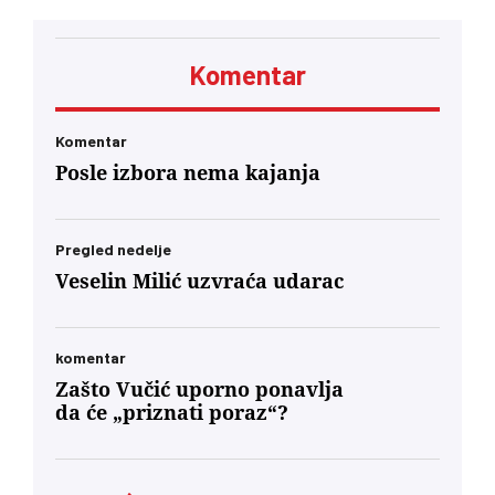
bezbednosti. Vučić je poručio da Srbija
podržava teritorijalni integritet Ukrajine
Komentar
Komentar
Posle izbora nema kajanja
Pregled nedelje
Veselin Milić uzvraća udarac
komentar
Zašto Vučić uporno ponavlja
da će „priznati poraz“?