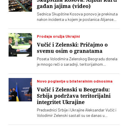
gađan jajima (video)
Sednica Skupštine Kosova ponovo je prekinuta
nakon incidenta u kojem je poslanica Alijanse
Time Kadrijaj jajima gađala vršioca dužnosti
premijera Aljbina Kurtija
Prodaja oružja Ukrajini
Vučić i Zelenski: Pričajmo o
svemu osim o granatama
Poseta Volodimira Zelenskog Beogradu donela
je mnogo reči o saradnji, teritorijalnom
integritetu i evropskom putu, ali je jedna tema
ostala gotovo netaknuta – srpsko oružje koje
preko posrednika stiže u Ukrajinu. Vučić i
Novo poglavlje u bilateralnim odnosima
Zelenski o tome javno nisu želeli mnogo da kažu,
Vučić i Zelenski u Beogradu:
iako je jasno da obojica znaju o čemu je reč
Srbija podržava teritorijalni
integritet Ukrajine
Predsednici Srbije i Ukrajine Aleksandar Vučić i
Volodimir Zelenski sastali su se danas u
Beogradu, gde su razgovarali o političkim
odnosima, trgovini, energetici, infrastrukturi i