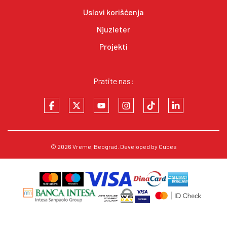
Uslovi korišćenja
Njuzleter
Projekti
Pratite nas:
© 2026
Vreme
, Beograd. Developed by
Cubes