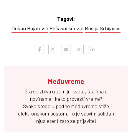
Tagovi:
Dušan Bajatović
Počasni konzul
Rusija
Srbijagas
Međuvreme
Šta se zbiva u zemlji i svetu, šta ima u
novinama i kako provesti vreme?
Svake srede u podne
Međuvreme
stiže
elektronskom poštom. To je sasvim solidan
njuzleter i zato se prijavite!