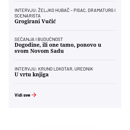
INTERVJU: ŽELJKO HUBAČ – PISAC, DRAMATURG I
SCENARISTA
Grogirani Vučić
SEĆANJA I BUDUĆNOST
Dogodine, ili one tamo, ponovo u
svom Novom Sadu
INTERVJU: KRUNO LOKOTAR, UREDNIK
U vrtu knjiga
Vidi sve