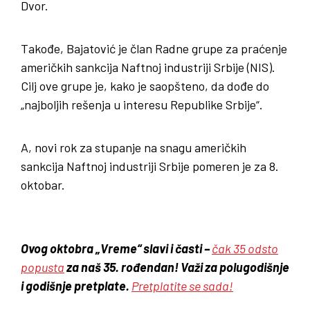
Dvor.
Takođe, Bajatović je član Radne grupe za praćenje
američkih sankcija Naftnoj industriji Srbije (NIS).
Cilj ove grupe je, kako je saopšteno, da dođe do
„najboljih rešenja u interesu Republike Srbije“.
A, novi rok za stupanje na snagu američkih
sankcija Naftnoj industriji Srbije pomeren je za 8.
oktobar.
Ovog oktobra „Vreme“ slavi i časti –
čak 35 odsto
popusta
za naš 35. rođendan! Važi za polugodišnje
i godišnje pretplate.
Pretplatite se sada!