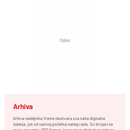
Arhiva
Arhiva nedeljnika Vreme obuhvata sva naša digitalna
izdanja, još od samog početka našeg rada. Svi brojevi se
mogu preuzeti u PDF format, kupovinom digitalnog izdanja,