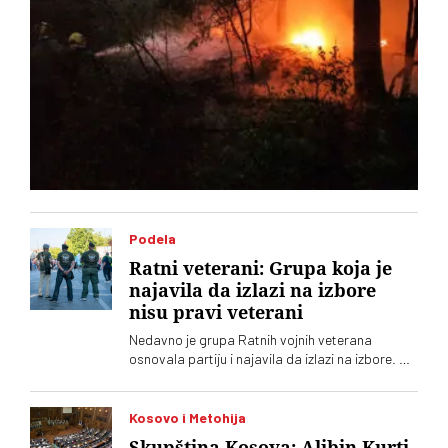
Podela
Ratni veterani: Grupa koja je
najavila da izlazi na izbore
nisu pravi veterani
Nedavno je grupa Ratnih vojnih veterana
osnovala partiju i najavila da izlazi na izbore. Oni
koji sebe nazivaju „pravim veteranima“ ograđuju
se od njih
Kosovo i Metohija
Skupština Kosova: Aljbin Kurti