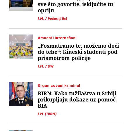
sve što govorite, isključite tu
opciju
I.M. / Večernji list
Amnesti internešnal
„Posmatramo te, možemo doći
do tebe“: Kineski studenti pod
prismotrom policije
I.M. / DW
Organizovani kriminal
BIRN: Kako tužilaštva u Srbiji
prikupljaju dokaze uz pomoć
BIA
I.M. (BIRN)