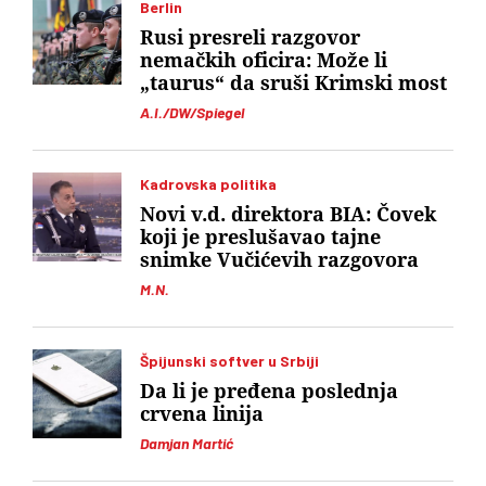
Berlin
Rusi presreli razgovor
nemačkih oficira: Može li
„taurus“ da sruši Krimski most
A.I./DW/Spiegel
Kadrovska politika
Novi v.d. direktora BIA: Čovek
koji je preslušavao tajne
snimke Vučićevih razgovora
M.N.
Špijunski softver u Srbiji
Da li je pređena poslednja
crvena linija
Damjan Martić