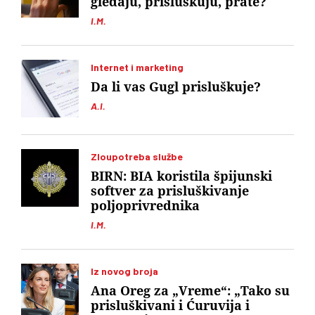
gledaju, prisluškuju, prate?
I.M.
Internet i marketing
Da li vas Gugl prisluškuje?
A.I.
Zloupotreba službe
BIRN: BIA koristila špijunski
softver za prisluškivanje
poljoprivrednika
I.M.
Iz novog broja
Ana Oreg za „Vreme“: „Tako su
prisluškivani i Ćuruvija i