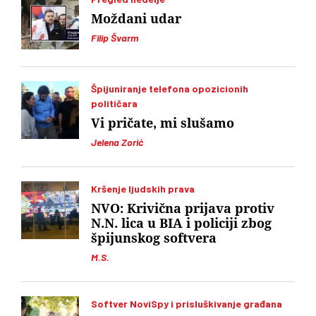
Moždani udar
Filip Švarm
Špijuniranje telefona opozicionih
političara
Vi pričate, mi slušamo
Jelena Zorić
Kršenje ljudskih prava
NVO: Krivična prijava protiv
N.N. lica u BIA i policiji zbog
špijunskog softvera
M.S.
Softver NoviSpy i prisluškivanje građana