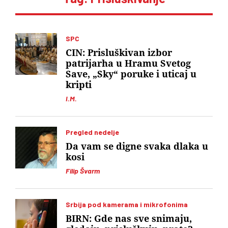
SPC
CIN: Prisluškivan izbor
patrijarha u Hramu Svetog
Save, „Sky“ poruke i uticaj u
kripti
I.M.
Pregled nedelje
Da vam se digne svaka dlaka u
kosi
Filip Švarm
Srbija pod kamerama i mikrofonima
BIRN: Gde nas sve snimaju,