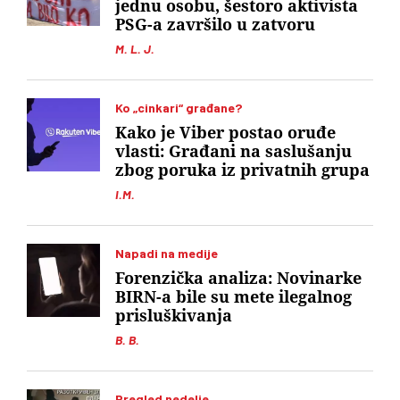
jednu osobu, šestoro aktivista
PSG-a završilo u zatvoru
M. L. J.
Ko „cinkari“ građane?
Kako je Viber postao oruđe
vlasti: Građani na saslušanju
zbog poruka iz privatnih grupa
I.M.
Napadi na medije
Forenzička analiza: Novinarke
BIRN-a bile su mete ilegalnog
prisluškivanja
B. B.
Pregled nedelje