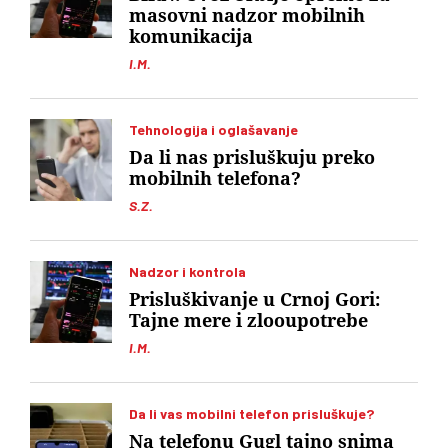
masovni nadzor mobilnih
komunikacija
I.M.
Tehnologija i oglašavanje
Da li nas prisluškuju preko
mobilnih telefona?
S.Z.
Nadzor i kontrola
Prisluškivanje u Crnoj Gori:
Tajne mere i zlooupotrebe
I.M.
Da li vas mobilni telefon prisluškuje?
Na telefonu Gugl tajno snima