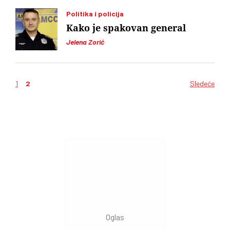
Politika i policija
Kako je spakovan general
Jelena Zorić
1
2
Sledeće
Kretanje
članaka