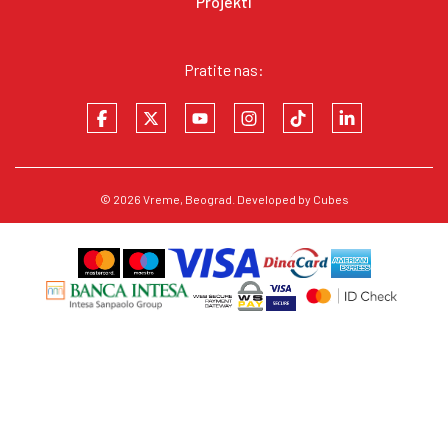
Projekti
Pratite nas:
© 2026
Vreme
, Beograd. Developed by
Cubes