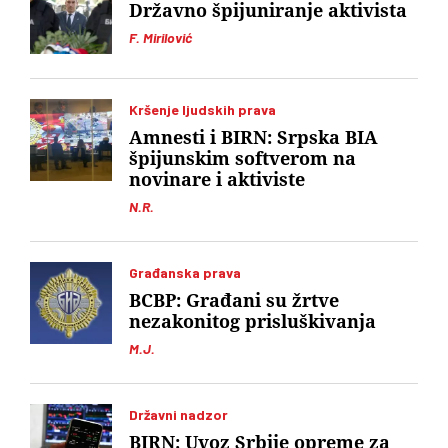
Državno špijuniranje aktivista
F. Mirilović
Kršenje ljudskih prava
Amnesti i BIRN: Srpska BIA
špijunskim softverom na
novinare i aktiviste
N.R.
Građanska prava
BCBP: Građani su žrtve
nezakonitog prisluškivanja
M.J.
Državni nadzor
BIRN: Uvoz Srbije opreme za