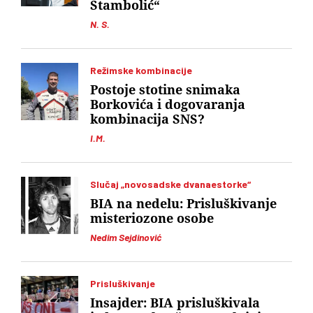
Stambolić“
N. S.
Režimske kombinacije
Postoje stotine snimaka
Borkovića i dogovaranja
kombinacija SNS?
I.M.
Slučaj „novosadske dvanaestorke“
BIA na nedelu: Prisluškivanje
misteriozone osobe
Nedim Sejdinović
Prisluškivanje
Insajder: BIA prisluškivala