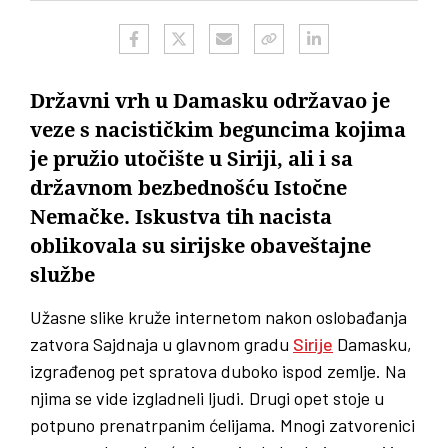
Državni vrh u Damasku održavao je
veze s nacističkim beguncima kojima
je pružio utočište u Siriji, ali i sa
državnom bezbednošću Istočne
Nemačke. Iskustva tih nacista
oblikovala su sirijske obaveštajne
službe
Užasne slike kruže internetom nakon oslobađanja
zatvora Sajdnaja u glavnom gradu
Sirije
Damasku,
izgrađenog pet spratova duboko ispod zemlje. Na
njima se vide izgladneli ljudi. Drugi opet stoje u
potpuno prenatrpanim ćelijama. Mnogi zatvorenici