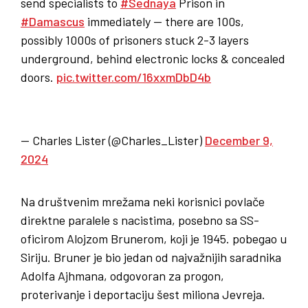
send specialists to
#Sednaya
Prison in
#Damascus
immediately — there are 100s,
possibly 1000s of prisoners stuck 2-3 layers
underground, behind electronic locks & concealed
doors.
pic.twitter.com/16xxmDbD4b
— Charles Lister (@Charles_Lister)
December 9,
2024
Na društvenim mrežama neki korisnici povlače
direktne paralele s nacistima, posebno sa SS-
oficirom Alojzom Brunerom, koji je 1945. pobegao u
Siriju. Bruner je bio jedan od najvažnijih saradnika
Adolfa Ajhmana, odgovoran za progon,
proterivanje i deportaciju šest miliona Jevreja.