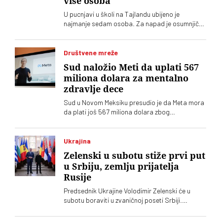
više osoba
U pucnjavi u školi na Tajlandu ubijeno je
najmanje sedam osoba. Za napad je osumnjičen
četrnaestogodišnji učenik
Društvene mreže
Sud naložio Meti da uplati 567
miliona dolara za mentalno
zdravlje dece
Sud u Novom Meksiku presudio je da Meta mora
da plati još 567 miliona dolara zbog
ugrožavanja bezbednosti dece na svojim
platformama. Kompnija odbacuje optužbe i
najavljuje žalbu
Ukrajina
Zelenski u subotu stiže prvi put
u Srbiju, zemlju prijatelja
Rusije
Predsednik Ukrajine Volodimir Zelenski će u
subotu boraviti u zvaničnoj poseti Srbiji.
Ugostitiće ga njegov srposki kolega Aleksandar
Vučić, saopštila je služba za saradnju sa