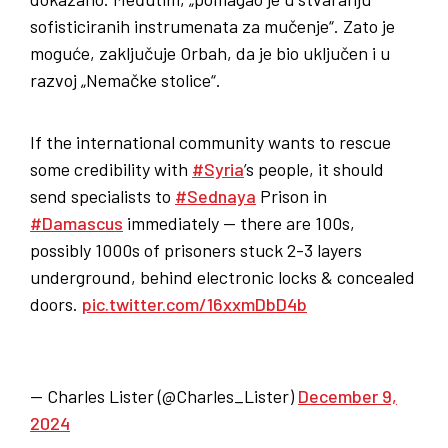
sofisticiranih instrumenata za mučenje“. Zato je
moguće, zaključuje Orbah, da je bio uključen i u
razvoj „Nemačke stolice“.
If the international community wants to rescue
some credibility with
#Syria
’s people, it should
send specialists to
#Sednaya
Prison in
#Damascus
immediately — there are 100s,
possibly 1000s of prisoners stuck 2-3 layers
underground, behind electronic locks & concealed
doors.
pic.twitter.com/16xxmDbD4b
— Charles Lister (@Charles_Lister)
December 9,
2024