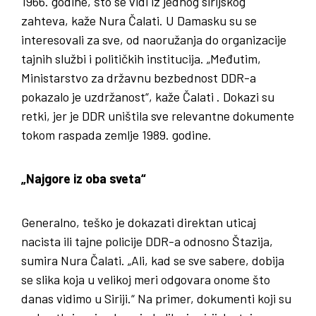
1966. godine, što se vidi iz jednog sirijskog
zahteva, kaže Nura Čalati. U Damasku su se
interesovali za sve, od naoružanja do organizacije
tajnih službi i političkih institucija. „Međutim,
Ministarstvo za državnu bezbednost DDR-a
pokazalo je uzdržanost“, kaže Čalati . Dokazi su
retki, jer je DDR uništila sve relevantne dokumente
tokom raspada zemlje 1989. godine.
„Najgore iz oba sveta“
Generalno, teško je dokazati direktan uticaj
nacista ili tajne policije DDR-a odnosno Štazija,
sumira Nura Čalati. „Ali, kad se sve sabere, dobija
se slika koja u velikoj meri odgovara onome što
danas vidimo u Siriji.“ Na primer, dokumenti koji su