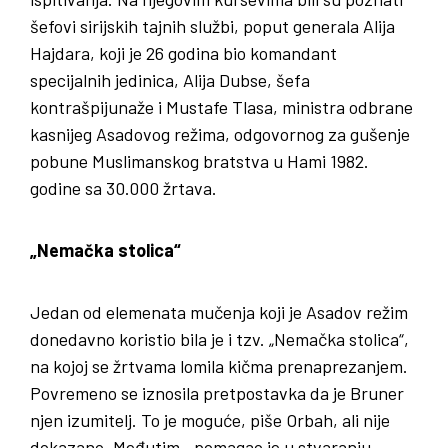
šefovi sirijskih tajnih službi, poput generala Alija
Hajdara, koji je 26 godina bio komandant
specijalnih jedinica, Alija Dubse, šefa
kontrašpijunaže i Mustafe Tlasa, ministra odbrane
kasnijeg Asadovog režima, odgovornog za gušenje
pobune Muslimanskog bratstva u Hami 1982.
godine sa 30.000 žrtava.
„Nemačka stolica“
Jedan od elemenata mučenja koji je Asadov režim
donedavno koristio bila je i tzv. „Nemačka stolica“,
na kojoj se žrtvama lomila kičma prenaprezanjem.
Povremeno se iznosila pretpostavka da je Bruner
njen izumitelj. To je moguće, piše Orbah, ali nije
dokazano. Međutim, „pomagao je u stvaranju