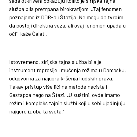
sada otkriveni pokazuju koliko je sirijska tajna
služba bila pretrpana birokratijom. „Taj fenomen
poznajemo iz DDR-a i Štazija. Ne mogu da tvrdim
da postoji direktna veza, ali ovaj fenomen upada u
oči“, kaže Čalati.
Istovremeno, sirijska tajna služba bila je
instrument represije i mučenja režima u Damasku,
odgovorna za najgora kršenja ljudskih prava.
Takav pristup više liči na metode nacista i
Gestapoa nego na Štazi. „U suštini, ovde imamo
režim i kompleks tajnih službi koji u sebi ujedinjuju
najgore iz oba ta sveta.“