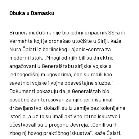
Obuka u Damasku
Bruner, međutim, nije bio jedini pripadnik SS-a ili
Vermahta koji je pronašao utočište u Siriji, kaže
Nura Čalati iz berlinskog Lajbnic-centra za
moderni Istok. „Mnogi od njih bili su direktno
angažovani u Generalštabu sirijske vojske s
jednogodišnjim ugovorima, gde su radili kao
savetnici vojske i vojne obaveštajne službe.“
Dokumenti pokazuju da je Generalštab bio
posebno zainteresovan za njih, jer nisu imali
državljanstvo, dolazili su iz zemlje bez kolonijalne
istorije, a uz to su imali aktivno ratno iskustvo i
učestvovali su u progonu Jevreja. „Cenili su ih
zbog njihovog praktičnog iskustva“, kaže Čalati,