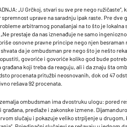
ADNJA
: „U Grčkoj, stvari su sve pre nego ružičaste“,
r spremnost uprave na saradnju ipak raste. Pre dve 
 probleme arbitrarnog ponašanjai na to što je lokaln
. „Ne prestaje da nas iznenađuje ne samo ingeniozn
oriše osnovne pravne principe nego njen besraman n
e shvata da je ombudsman pre nego što je nešto reka
opustiti, govoriće i govoriće koliko god bude potreb
a građana koji treba da reaguju, ali i da znaju šta 
dsto procenata pritužbi neosnovanih, dok od 47 ods
vno rešava 92 procenata.
ni zemalja ombudsman ima dvostruku ulogu: pored re
bi građana, predlaže i zakonske izmene. Dijamanduro
rvom slučaju i pokazuje veliko strpljenje u drugom,
iranja“. Pojedinačni slučajevi se rešavaju u jednom da