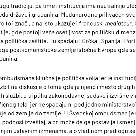
gu tradiciju, pa time i institucija ima neutralniju ul
đu države i građanina. Međunarodno prihvaćen šve
o i znači, a na isto ukazuje i francuski
mediateur
.
je, gde postoji veća osetljivost za političku dimenzi
politička zaštita. Tu spadaju i Grčka i Španija i Port
oge postkomunističke zemlje Istočne Evrope gde se
đanina.
ombudsmana ključna je politička volja jer je instituci
zbiljne diskusije o tome gde je njeno i mesto drugih
h službi, u triptihu zakonodavne, sudske i izvršne vl
fičnog tela, jer ne spadaju ni pod jedno ministarstvo“
kuje od zemlje do zemlje. U Švedskoj ombudsman je 
podnosi izveštaj, a on može da ga postavlja i smenju
dnjim ustavnim izmenama, a o vladinom predlogu s