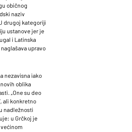
ogu običnog
dski naziv
 U drugoj kategoriji
ju ustanove jer je
ugal i Latinska
 naglašava upravo
ja nezavisna iako
 novih oblika
asti. „One su deo
, ali konkretno
u nadležnosti
je; u Grčkoj je
e većinom