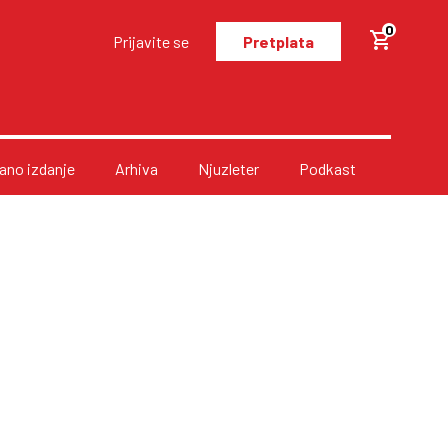
0
Prijavite se
Pretplata
no izdanje
Arhiva
Njuzleter
Podkast