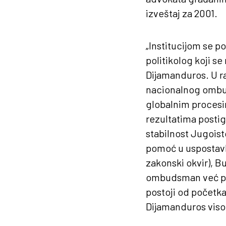
izveštaj za 2001.
„Institucijom se p
politikolog koji s
Dijamanduros. U ra
nacionalnog ombud
globalnim procesim
rezultatima postig
stabilnost Jugois
pomoć u uspostavl
zakonski okvir), 
ombudsman već pos
postoji od početk
Dijamanduros viso