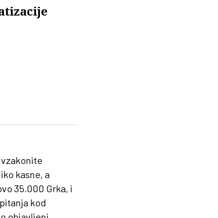
atizacije
tivzakonite
liko kasne, a
vo 35.000 Grka, i
 pitanja kod
o objavljeni