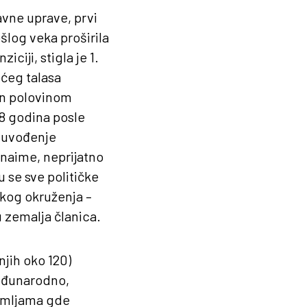
avne uprave, prvi
šlog veka proširila
iciji, stigla je 1.
ćeg talasa
en polovinom
28 godina posle
 uvođenje
 naime, neprijatno
 se sve političke
kog okruženja –
 zemalja članica.
njih oko 120)
Međunarodno,
zemljama gde