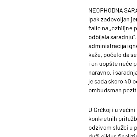
NEOPHODNA
SAR
ipak zadovoljan je
žalio na „ozbiljne
odbijala saradnju“
administracija ign
kaže, počelo da s
i on uopšte neće p
naravno, i saradnj
je sada skoro 40 o
ombudsman poziti
U Grčkoj i u veći
konkretnih prituž
odzivom službi u p
duži ciklus finaliz