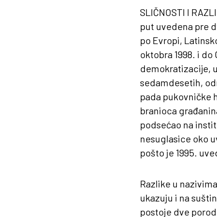
SLIČNOSTI
I
RAZL
put uvedena pre dv
po Evropi, Latinskoj
oktobra 1998. i d
demokratizacije, 
sedamdesetih, odma
pada pukovničke 
branioca građanina
podsećao na instit
nesuglasice oko u
pošto je 1995. uv
Razlike u nazivima
ukazuju i na sušti
postoje dve porodi