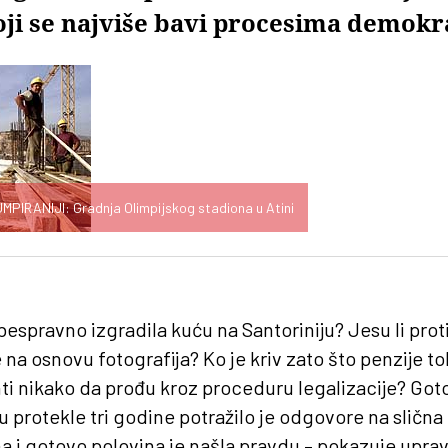
oji se najviše bavi procesima demokr
IRANIJI: Gradnja Olimpijskog stadiona u Atini
 bespravno izgradila kuću na Santoriniju? Jesu li pro
na osnovu fotografija? Ko je kriv zato što penzije to
i nikako da prođu kroz proceduru legalizacije? Goto
u protekle tri godine potražilo je odgovore na slična
 i gotovo polovina je našla pravdu – pokazuje uprav