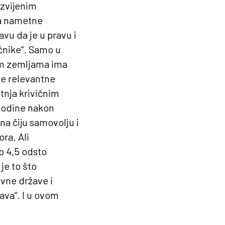
azvijenim
da nametne
vu da je u pravu i
ćnike“. Samo u
im zemljama ima
ve relevantne
etnja krivičnim
 godine nakon
a čiju samovolju i
ra. Ali
o 4,5 odsto
je to što
vne države i
rava“. I u ovom