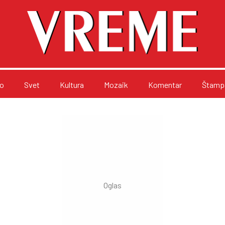
o
Svet
Kultura
Mozaik
Komentar
Štampa