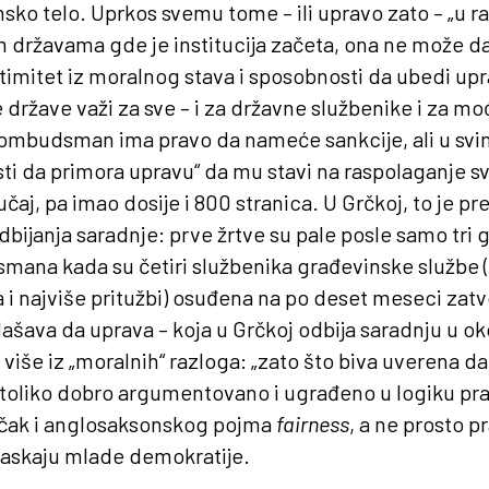
nsko telo. Uprkos svemu tome – ili upravo zato – „u r
 državama gde je institucija začeta, ona ne može 
itimitet iz moralnog stava i sposobnosti da ubedi upra
države važi za sve – i za državne službenike i za mo
i ombudsman ima pravo da nameće sankcije, ali u sv
i da primora upravu“ da mu stavi na raspolaganje s
čaj, pa imao dosije i 800 stranica. U Grčkoj, to je pr
ijanja saradnje: prve žrtve su pale posle samo tri
ana kada su četiri službenika građevinske službe (n
i najviše pritužbi) osuđena na po deset meseci zatvo
šava da uprava – koja u Grčkoj odbija saradnju u ok
više iz „moralnih“ razloga: „zato što biva uverena da 
oliko dobro argumentovano i ugrađeno u logiku pra
čak i anglosaksonskog pojma
fairness
, a ne prosto p
kaskaju mlade demokratije.