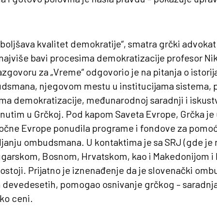
oboljšava kvalitet demokratije“, smatra grčki advokat
e najviše bavi procesima demokratizacije profesor Ni
zgovoru za „Vreme“ odgovorio je na pitanja o istorija
smana, njegovom mestu u institucijama sistema, p
a demokratizacije, međunarodnoj saradnji i iskustv
nutim u Grčkoj. Pod kapom Saveta Evrope, Grčka je 
točne Evrope ponudila programe i fondove za pomoć 
janju ombudsmana. U kontaktima je sa SRJ (gde je
Bugarskom, Bosnom, Hrvatskom, kao i Makedonijom 
toji. Prijatno je iznenađenje da je slovenački omb
a devedesetih, pomogao osnivanje grčkog – saradnja
ko ceni.