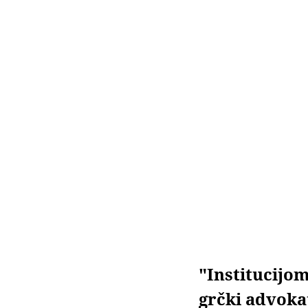
"Institucijo
grčki advoka