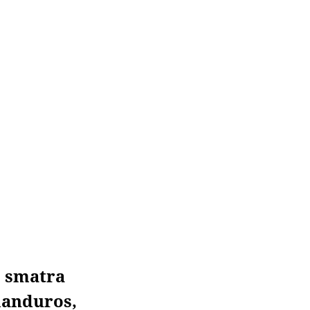
, smatra
manduros,