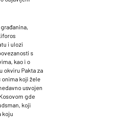
 građanina,
kiforos
tu i ulozi
ovezanosti s
ima, kao i o
u okviru Pakta za
onima koji žele
 nedavno usvojen
i Kosovom gde
udsman, koji
 koju