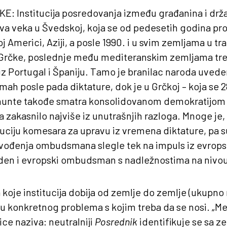
IKE
: Institucija posredovanja između građanina i drž
a veka u Švedskoj, koja se od pedesetih godina pro
 Americi, Aziji, a posle 1990. i u svim zemljama u tranz
o Grčke, poslednje među mediteranskim zemljama tre
uz Portugal i Španiju. Tamo je branilac naroda uved
h posle pada diktature, dok je u Grčkoj – koja se 
hunte takođe smatra konsolidovanom demokratijom
 zakasnilo najviše iz unutrašnjih razloga. Mnoge je,
uciju komesara za upravu iz vremena diktature, pa su
vođenja ombudsmana slegle tek na impuls iz evrops
eden i evropski ombudsman s nadležnostima na nivou
 koje institucija dobija od zemlje do zemlje (ukupno 
nu konkretnog problema s kojim treba da se nosi. „
ce naziva: neutralniji
Posrednik
identifikuje se sa 