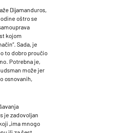
 kaže Dijamanduros,
godine oštro se
a samouprava
ost kojom
ačin“. Sada, je
o to dobro proučio
no. Potrebna je,
ombudsman može jer
to osnovanih,
šavanja
s je zadovoljan
 koji „ima mnogo
nu ili za šest