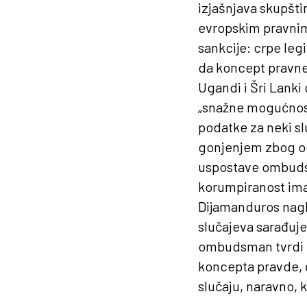
izjašnjava skupšti
evropskim pravnim
sankcije: crpe leg
da koncept pravne 
Ugandi i Šri Lank
„snažne mogućnost
podatke za neki slu
gonjenjem zbog odb
uspostave ombudsm
korumpiranost ima 
Dijamanduros nagla
slučajeva sarađuje 
ombudsman tvrdi t
koncepta pravde, 
slučaju, naravno, 