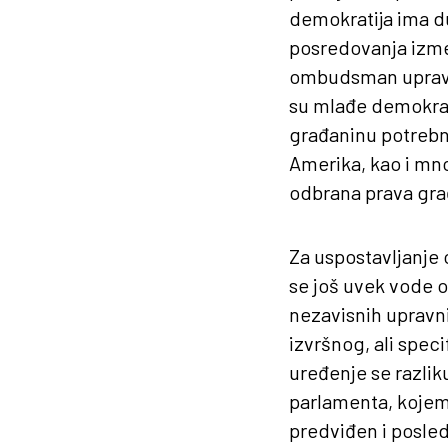
demokratija ima du
posredovanja izme
ombudsman upravo t
su mlađe demokrati
građaninu potrebna 
Amerika, kao i mn
odbrana prava gra
Za uspostavljanje 
se još uvek vode o
nezavisnih upravni
izvršnog, ali speci
uređenje se razli
parlamenta, kojem 
predviđen i posle