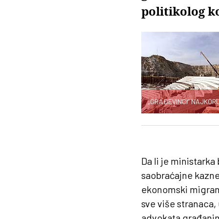
politikolog k
„GRAĐEVINCI“ NAJKORUMP
Da li je ministarka
saobraćajne kazne 
ekonomski migrant
sve više stranaca, 
advokata građanina