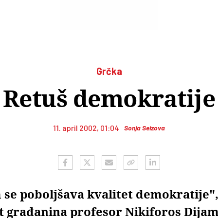
Grčka
Retuš demokratije
11. april 2002, 01:04
Sonja Seizova
m se poboljšava kvalitet demokratije"
t građanina profesor Nikiforos Dija