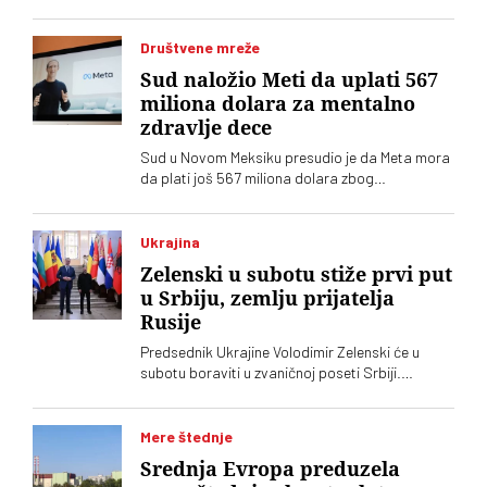
četrnaestogodišnji učenik
Društvene mreže
Sud naložio Meti da uplati 567
miliona dolara za mentalno
zdravlje dece
Sud u Novom Meksiku presudio je da Meta mora
da plati još 567 miliona dolara zbog
ugrožavanja bezbednosti dece na svojim
platformama. Kompnija odbacuje optužbe i
najavljuje žalbu
Ukrajina
Zelenski u subotu stiže prvi put
u Srbiju, zemlju prijatelja
Rusije
Predsednik Ukrajine Volodimir Zelenski će u
subotu boraviti u zvaničnoj poseti Srbiji.
Ugostitiće ga njegov srposki kolega Aleksandar
Vučić, saopštila je služba za saradnju sa
medijima šefa srpske države
Mere štednje
Srednja Evropa preduzela