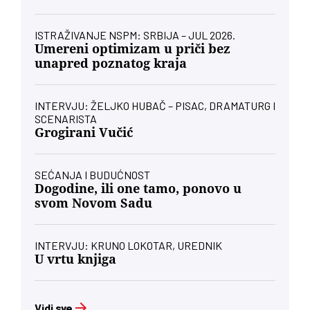
ISTRAŽIVANJE NSPM: SRBIJA – JUL 2026.
Umereni optimizam u priči bez
unapred poznatog kraja
INTERVJU: ŽELJKO HUBAČ – PISAC, DRAMATURG I
SCENARISTA
Grogirani Vučić
SEĆANJA I BUDUĆNOST
Dogodine, ili one tamo, ponovo u
svom Novom Sadu
INTERVJU: KRUNO LOKOTAR, UREDNIK
U vrtu knjiga
Vidi sve