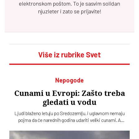
elektronskom poštom. To je sasvim solidan
njuzleter i zato se prijavite!
Više iz rubrike Svet
Nepogode
Cunami u Evropi: Zašto treba
gledati u vodu
Ljudi blaženo letuju po Sredozemlju, i uglavnom nemaju
pojma da će narednih godina udariti veliki cunami. A
neznanje može da se plati životom