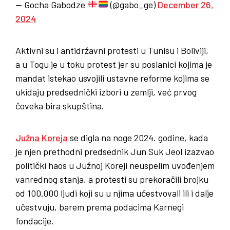
— Gocha Gabodze
(@gabo_ge)
December 26,
2024
Aktivni su i antidržavni protesti u Tunisu i Boliviji,
a u Togu je u toku protest jer su poslanici kojima je
mandat istekao usvojili ustavne reforme kojima se
ukidaju predsednički izbori u zemlji, već prvog
čoveka bira skupština.
Južna Koreja
se digla na noge 2024. godine, kada
je njen prethodni predsednik Jun Suk Jeol izazvao
politički haos u Južnoj Koreji neuspelim uvođenjem
vanrednog stanja, a protesti su prekoračili brojku
od 100.000 ljudi koji su u njima učestvovali ili i dalje
učestvuju, barem prema podacima Karnegi
fondacije.