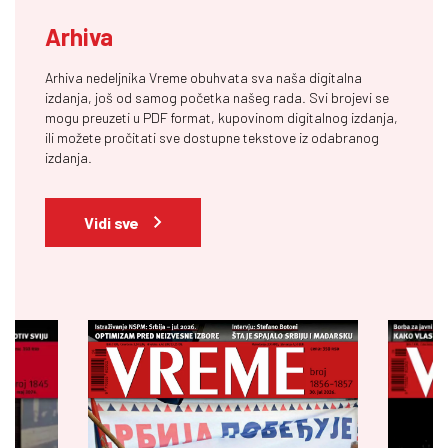
Arhiva
Arhiva nedeljnika Vreme obuhvata sva naša digitalna
izdanja, još od samog početka našeg rada. Svi brojevi se
mogu preuzeti u PDF format, kupovinom digitalnog izdanja,
ili možete pročitati sve dostupne tekstove iz odabranog
izdanja.
Vidi sve