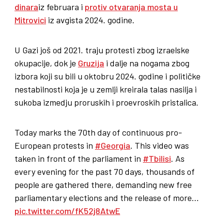
dinara
iz februara i
protiv otvaranja mosta u
Mitrovici
iz avgista 2024. godine.
U Gazi još od 2021. traju protesti zbog izraelske
okupacije, dok je
Gruzija
i dalje na nogama zbog
izbora koji su bili u oktobru 2024. godine i političke
nestabilnosti koja je u zemlji kreirala talas nasilja i
sukoba izmedju proruskih i proevroskih pristalica.
Today marks the 70th day of continuous pro-
European protests in
#Georgia
. This video was
taken in front of the parliament in
#Tbilisi
. As
every evening for the past 70 days, thousands of
people are gathered there, demanding new free
parliamentary elections and the release of more…
pic.twitter.com/fK52j8AtwE