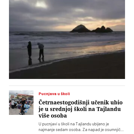
Pucnjava u školi
Četrnaestogodišnji učenik ubio
je u srednjoj školi na Tajlandu
više osoba
U pucnjavi u školi na Tajlandu ubijeno je
najmanje sedam osoba. Za napad je osumnjičen