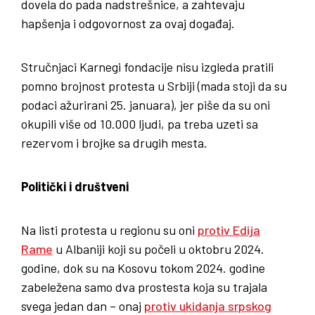
dovela do pada nadstrešnice, a zahtevaju
hapšenja i odgovornost za ovaj događaj.
Stručnjaci Karnegi fondacije nisu izgleda pratili
pomno brojnost protesta u Srbiji (mada stoji da su
podaci ažurirani 25. januara), jer piše da su oni
okupili više od 10.000 ljudi, pa treba uzeti sa
rezervom i brojke sa drugih mesta.
Politički i društveni
Na listi protesta u regionu su oni
protiv Edija
Rame
u Albaniji koji su počeli u oktobru 2024.
godine, dok su na Kosovu tokom 2024. godine
zabeležena samo dva prostesta koja su trajala
svega jedan dan – onaj
protiv ukidanja srpskog