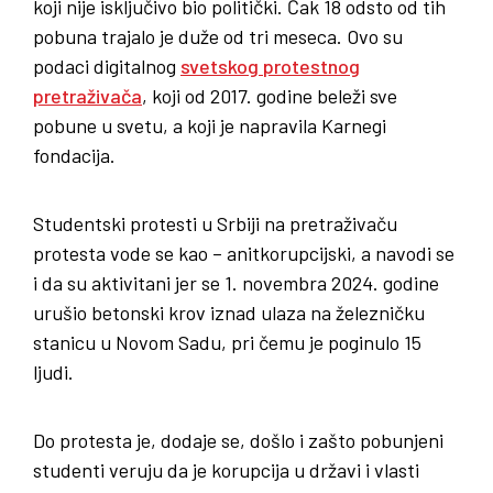
koji nije isključivo bio politički. Čak 18 odsto od tih
pobuna trajalo je duže od tri meseca. Ovo su
podaci digitalnog
svetskog protestnog
pretraživača
, koji od 2017. godine beleži sve
pobune u svetu, a koji je napravila Karnegi
fondacija.
Studentski protesti u Srbiji na pretraživaču
protesta vode se kao – anitkorupcijski, a navodi se
i da su aktivitani jer se 1. novembra 2024. godine
urušio betonski krov iznad ulaza na železničku
stanicu u Novom Sadu, pri čemu je poginulo 15
ljudi.
Do protesta je, dodaje se, došlo i zašto pobunjeni
studenti veruju da je korupcija u državi i vlasti