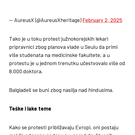
— AureusX (@AureusXheritage)
February 2, 2025
Tako je u toku protest južnokorejskih lekari
pripravnici zbog planova vlade u Seulu da primi
više studenata na medicinske fakultete, a u
protestu je u jednom trenutku učestvovalo više od
8.000 doktora.
Balgladeš se buni zbog nasilja nad hindusima.
Teške i lake teme
Kako se protesti približavaju Evropi, oni postaju