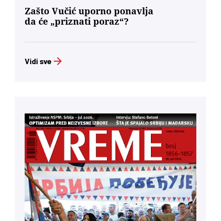
Zašto Vučić uporno ponavlja
da će „priznati poraz“?
Vidi sve