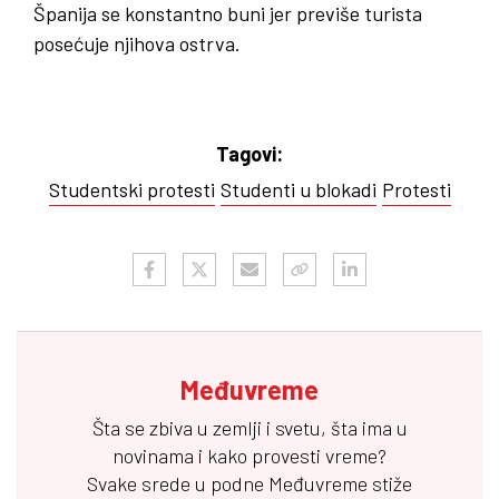
Španija se konstantno buni jer previše turista
posećuje njihova ostrva.
Tagovi:
Studentski protesti
Studenti u blokadi
Protesti
Međuvreme
Šta se zbiva u zemlji i svetu, šta ima u
novinama i kako provesti vreme?
Svake srede u podne
Međuvreme
stiže