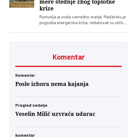
mere štednje zbog toplotne
krize
Rumunija je uvela vanredno stanje, Mađarsku je
pogodila energetska kriza, redukovali su uličnu
rasvetu, a Slovenija smanjila rad nuklearke
Komentar
Komentar
Posle izbora nema kajanja
Pregled nedelje
Veselin Milić uzvraća udarac
komentar