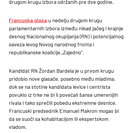
drugom krugu izbora održanih pre dve godine.
Francuska glasa
u nedelju drugom krugu
parlamentarnih izbora između nikad jačeg i krajnje
desnog Nacionalnog okupljanja (RN) i potencijalnog
saveza levog Novog narodnog fronta i
republikanske koalicije „Zajedno“.
Kandidat RN Žordan Bardela je u prvom krugu
pridobio nove glasače, posebno među mladima,
dok se na stotine kandidata levice i centrista
povuklo iz trke ne bi li povećali šanse umerenijih
rivala i tako sprečili pobedu ekstremne desnice.
Francuski predsednik Emanuel Makron mogao bi
da se suoči sa kohabitacijom ili ekspertskom
vladom.