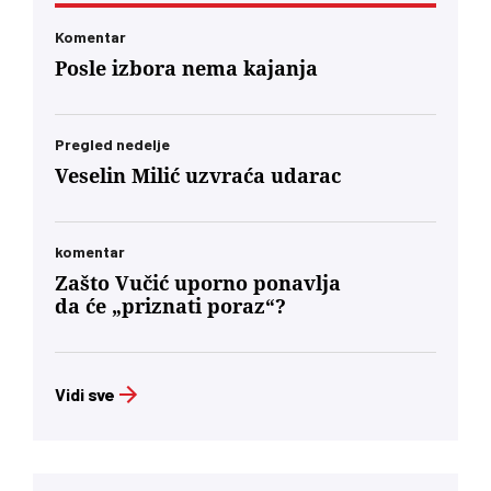
Komentar
Posle izbora nema kajanja
Pregled nedelje
Veselin Milić uzvraća udarac
komentar
Zašto Vučić uporno ponavlja
da će „priznati poraz“?
Vidi sve