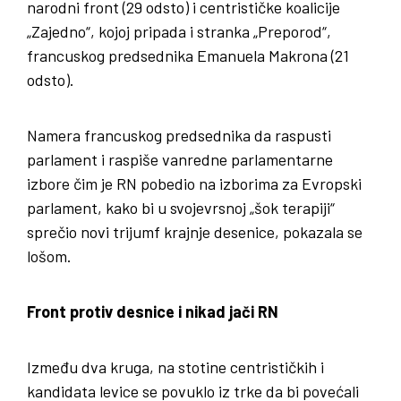
narodni front (29 odsto) i centrističke koalicije
„Zajedno“, kojoj pripada i stranka „Preporod“,
francuskog predsednika Emanuela Makrona (21
odsto).
Namera francuskog predsednika da
raspusti
parlament i raspiše vanredne parlamentarne
izbore
čim je RN pobedio na
izborima za Evropski
parlament
, kako bi u svojevrsnoj „šok terapiji“
sprečio novi trijumf krajnje desenice, pokazala se
lošom.
Front protiv desnice i nikad jači RN
Između dva kruga, na stotine centrističkih i
kandidata levice se povuklo iz trke da bi povećali