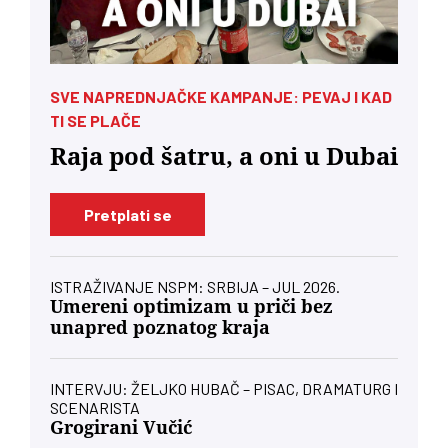
SVE NAPREDNJAČKE KAMPANJE: PEVAJ I KAD
TI SE PLAČE
Raja pod šatru, a oni u Dubai
Pretplati se
ISTRAŽIVANJE NSPM: SRBIJA – JUL 2026.
Umereni optimizam u priči bez
unapred poznatog kraja
INTERVJU: ŽELJKO HUBAČ – PISAC, DRAMATURG I
SCENARISTA
Grogirani Vučić