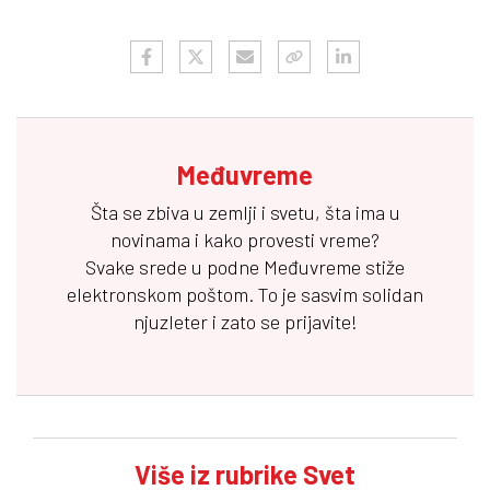
Međuvreme
Šta se zbiva u zemlji i svetu, šta ima u
novinama i kako provesti vreme?
Svake srede u podne
Međuvreme
stiže
elektronskom poštom. To je sasvim solidan
njuzleter i zato se prijavite!
Više iz rubrike Svet