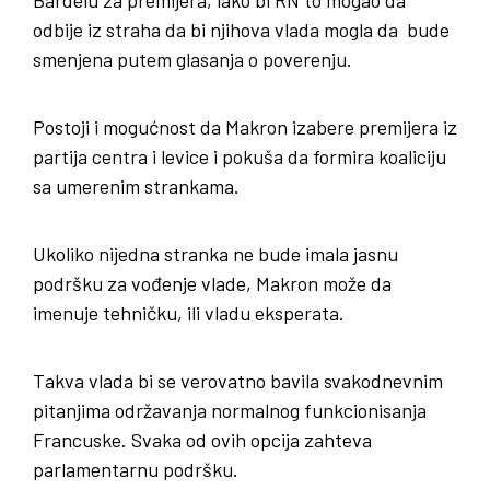
Bardelu za premijera, iako bi RN to mogao da
odbije iz straha da bi njihova vlada mogla da bude
smenjena putem glasanja o poverenju.
Postoji i mogućnost da Makron izabere premijera iz
partija centra i levice i pokuša da formira koaliciju
sa umerenim strankama.
Ukoliko nijedna stranka ne bude imala jasnu
podršku za vođenje vlade, Makron može da
imenuje tehničku, ili vladu eksperata.
Takva vlada bi se verovatno bavila svakodnevnim
pitanjima održavanja normalnog funkcionisanja
Francuske. Svaka od ovih opcija zahteva
parlamentarnu podršku.