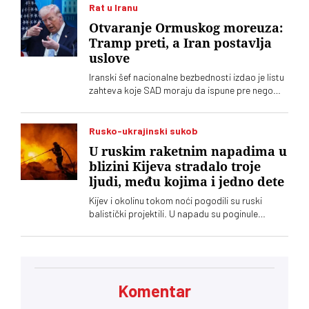
Rat u Iranu
Otvaranje Ormuskog moreuza:
Tramp preti, a Iran postavlja
uslove
Iranski šef nacionalne bezbednosti izdao je listu
zahteva koje SAD moraju da ispune pre nego
što se ponovo otvori Ormuski moreuz. Donald
Tramp ubeđen da vazdušno bombardovanje
može prisiliti Iran da pristane na sporazum pod
Rusko-ukrajinski sukob
njegovim uslovima, ali ne misle svi tako u
U ruskim raketnim napadima u
Americi
blizini Kijeva stradalo troje
ljudi, među kojima i jedno dete
Kijev i okolinu tokom noći pogodili su ruski
balistički projektili. U napadu su poginule
najmanje tri osobe, među kojima je i dete, dok
su tri osobe povređene
Komentar