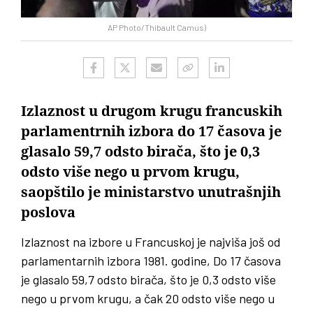
AP Photo/Thibault Camus)
Izlaznost u drugom krugu francuskih
parlamentrnih izbora do 17 časova je
glasalo 59,7 odsto birača, što je 0,3
odsto više nego u prvom krugu,
saopštilo je ministarstvo unutrašnjih
poslova
Izlaznost na izbore u Francuskoj je najviša još od
parlamentarnih izbora 1981. godine, Do 17 časova
je glasalo 59,7 odsto birača, što je 0,3 odsto više
nego u prvom krugu, a čak 20 odsto više nego u