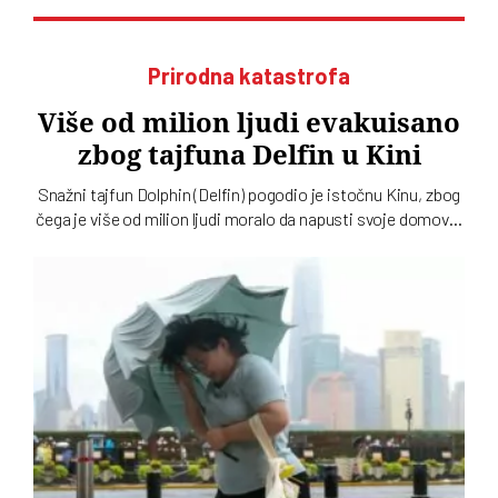
Prirodna katastrofa
Više od milion ljudi evakuisano
zbog tajfuna Delfin u Kini
Snažni tajfun Dolphin (Delfin) pogodio je istočnu Kinu, zbog
čega je više od milion ljudi moralo da napusti svoje domove.
Iako je oluja oslabila, meteorolozi upozoravaju da opasnost
nije prošla jer se očekuju obilne padavine i poplave