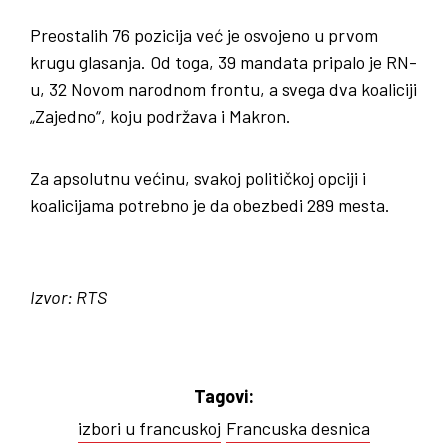
Preostalih 76 pozicija već je osvojeno u prvom
krugu glasanja. Od toga, 39 mandata pripalo je RN-
u, 32 Novom narodnom frontu, a svega dva koaliciji
„Zajedno“, koju podržava i Makron.
Za apsolutnu većinu, svakoj političkoj opciji i
koalicijama potrebno je da obezbedi 289 mesta.
Izvor: RTS
Tagovi:
izbori u francuskoj
Francuska desnica