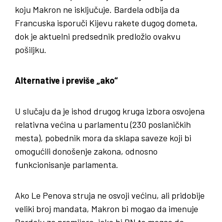
koju Makron ne isključuje. Bardela odbija da
Francuska isporuči Kijevu rakete dugog dometa,
dok je aktuelni predsednik predložio ovakvu
pošiljku.
Alternative i previše „ako“
U slučaju da je ishod drugog kruga izbora osvojena
relativna većina u parlamentu (230 poslaničkih
mesta), pobednik mora da sklapa saveze koji bi
omogućili donošenje zakona, odnosno
funkcionisanje parlamenta.
Ako Le Penova struja ne osvoji većinu, ali pridobije
veliki broj mandata, Makron bi mogao da imenuje