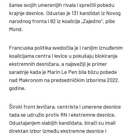
šanse svojih umerenijih rivala i sprečili pobedu
krajnje desnice. Odustao je 131 kandidat iz Novog
narodnog fronta i 82 iz koalicije „Zajedno“, piše
Mond.
Francuska politika svedočila je i ranijim iznuđenim
koalicijama centra i levice u pokušaju blokiranja
ekstremnih desničara, a najsvežiji je primer
saradnje kada je Marin Le Pen bila blizu pobede
nad Makronom na predsedničkim izborima 2022.
godine.
Široki front levičara, centrista i umerene desnice
tada se udružio protiv RN i ekstremne desnice.
Odustajanjem slabijih kandidata, birači su imali
direktan izbor između ekstremne desnice i