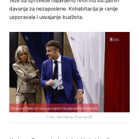
teže da sprovede najavljenu reformu socijalnih
davanja za nezaposlene. Kohabitacija je ranije
usporavala i usvajanje budžeta.
Emanuel Makron sa suprugom na glasačkom mestu
Foto: Yara Nardi, Pool via AP