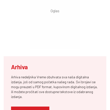
Arhiva
Arhiva nedeljnika Vreme obuhvata sva naša digitalna
izdanja, još od samog početka našeg rada. Svi brojevi se
mogu preuzeti u PDF format, kupovinom digitalnog izdanja,
ili možete pročitati sve dostupne tekstove iz odabranog
izdanja.