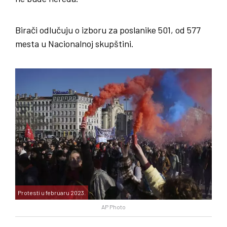
Birači odlučuju o izboru za poslanike 501, od 577
mesta u Nacionalnoj skupštini.
Protesti u februaru 2023.
AP Photo