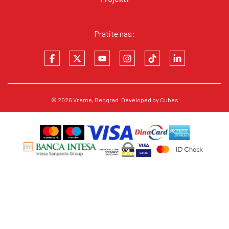
Pratite nas:
© 2026
Vreme
, Beograd. Developed by
Cubes