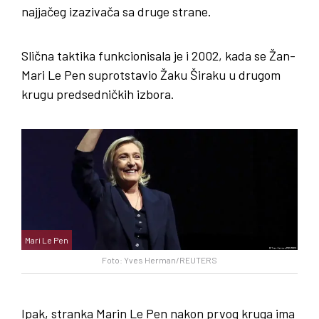
najjačeg izazivača sa druge strane.
Slična taktika funkcionisala je i 2002, kada se Žan-
Mari Le Pen suprotstavio Žaku Širaku u drugom
krugu predsedničkih izbora.
Mari Le Pen
Foto: Yves Herman/REUTERS
Ipak, stranka Marin Le Pen nakon prvog kruga ima