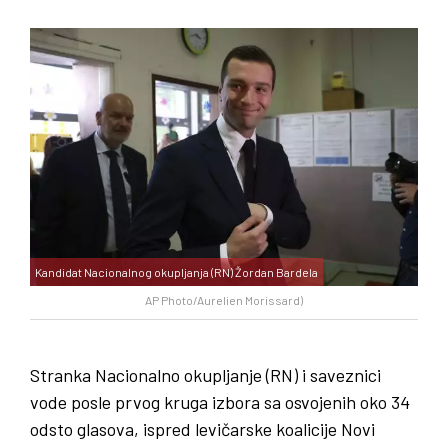
Kandidat Nacionalnog okupljanja (RN) Žordan Bardela
AP Photo/Aurelien Morissard)
Stranka Nacionalno okupljanje (RN) i saveznici
vode posle
prvog kruga izbora
sa osvojenih oko 34
odsto glasova, ispred levičarske koalicije Novi