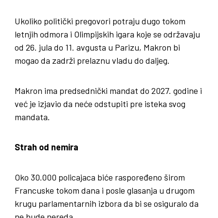
Ukoliko politički pregovori potraju dugo tokom
letnjih odmora i Olimpijskih igara koje se održavaju
od 26. jula do 11. avgusta u Parizu, Makron bi
mogao da zadrži prelaznu vladu do daljeg.
Makron ima predsednički mandat do 2027. godine i
već je izjavio da neće odstupiti pre isteka svog
mandata.
Strah od nemira
Oko 30.000 policajaca
biće raspoređeno širom
Francuske
tokom dana i posle glasanja u drugom
krugu parlamentarnih izbora da bi se osiguralo da
ne bude nereda.