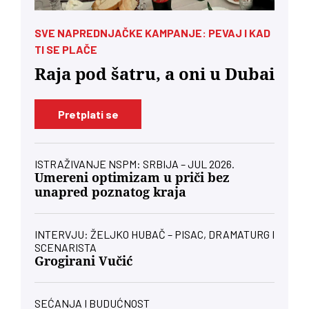
SVE NAPREDNJAČKE KAMPANJE: PEVAJ I KAD
TI SE PLAČE
Raja pod šatru, a oni u Dubai
Pretplati se
ISTRAŽIVANJE NSPM: SRBIJA – JUL 2026.
Umereni optimizam u priči bez
unapred poznatog kraja
INTERVJU: ŽELJKO HUBAČ – PISAC, DRAMATURG I
SCENARISTA
Grogirani Vučić
SEĆANJA I BUDUĆNOST