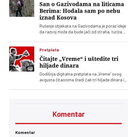
San o Gazivodama na liticama
Berima: Hodala sam po nebu
iznad Kosova
Rušenje objekata na Gazivodama je poraz ideje
da razvoj može da bude jači od straha, turizam
održiviji od konflikta. Da ljudi mogu da ostanu
zato što vide budućnost, a ne zato što nemaju
gde da odu. Da drugi, poput mene, ovde mogu
Pretplata
da dolaze po svoje sopstvene životne lekcije
Čitajte „Vreme“ i uštedite tri
hiljade dinara
Godišnja digitalna pretplata na „Vreme“ ovog
avgusta čitaocima štedi čak tri hiljade dinara i
velika je podrška nezavisnom novinarstvu
Komentar
Komentar