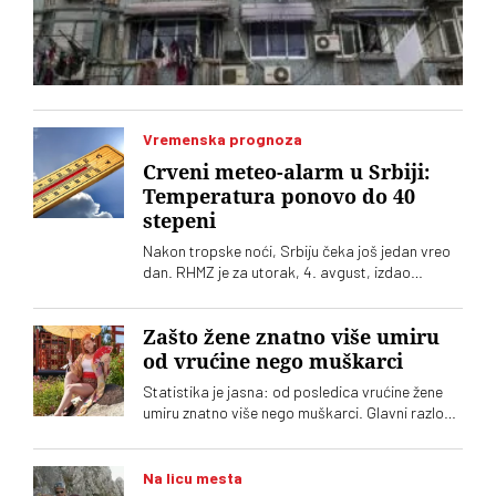
Vremenska prognoza
Crveni meteo-alarm u Srbiji:
Temperatura ponovo do 40
stepeni
Nakon tropske noći, Srbiju čeka još jedan vreo
dan. RHMZ je za utorak, 4. avgust, izdao
upozorenje na crveni meteo-alarm. Vrhunac
toplotnog talasa nam tek predstoji
Zašto žene znatno više umiru
od vrućine nego muškarci
Statistika je jasna: od posledica vrućine žene
umiru znatno više nego muškarci. Glavni razlog,
međutim, nije biologija
Na licu mesta