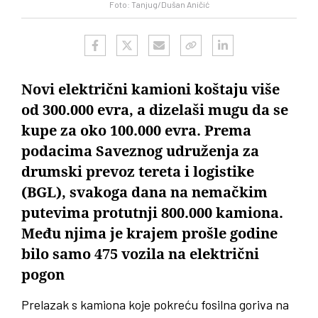
Foto: Tanjug/Dušan Aničić
Novi električni kamioni koštaju više
od 300.000 evra, a dizelaši mugu da se
kupe za oko 100.000 evra. Prema
podacima Saveznog udruženja za
drumski prevoz tereta i logistike
(BGL), svakoga dana na nemačkim
putevima protutnji 800.000 kamiona.
Među njima je krajem prošle godine
bilo samo 475 vozila na električni
pogon
Prelazak s kamiona koje pokreću fosilna goriva na