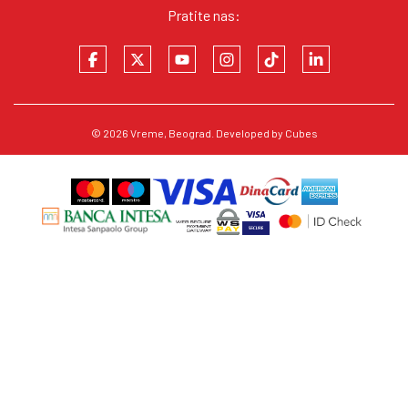
Pratite nas:
© 2026
Vreme
, Beograd. Developed by
Cubes