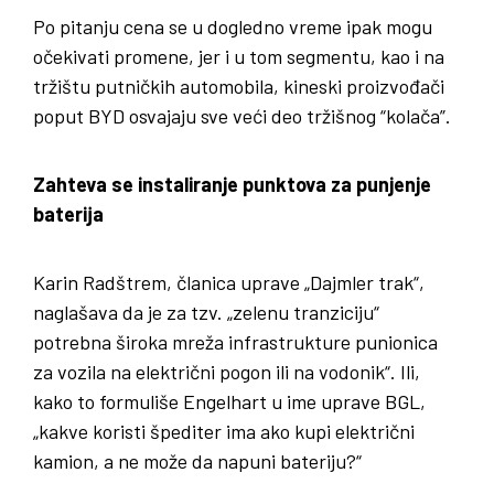
Po pitanju cena se u dogledno vreme ipak mogu
očekivati promene, jer i u tom segmentu, kao i na
tržištu putničkih automobila, kineski proizvođači
poput BYD osvajaju sve veći deo tržišnog “kolača”.
Zahteva se instaliranje punktova za punjenje
baterija
Karin Radštrem, članica uprave „Dajmler trak“,
naglašava da je za tzv. „zelenu tranziciju“
potrebna široka mreža infrastrukture punionica
za vozila na električni pogon ili na vodonik“. Ili,
kako to formuliše Engelhart u ime uprave BGL,
„kakve koristi špediter ima ako kupi električni
kamion, a ne može da napuni bateriju?“