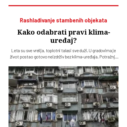
Rashlađivanje stambenih objekata
Kako odabrati pravi klima-
uređaj?
Leta su sve vrelija, toplotni talasi sve duži. U gradovima je
život postao gotovo neizdrživ bez klima-uređaja. Potražnja
je sve veća, ponuda uređaja ogromna. Kako se opredeliti za
pravi? Na šta treba obratiti pažnju?