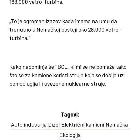
188.000 vetro-turbina.
„To je ogroman izazov kada imamo na umu da
trenutno u Nemačkoj postoji oko 28.000 vetro-
turbina.“
Kako napominje šef BGL, klimi se ne pomaže tako
što se za kamione koristi struja koja se dobija uz
pomoć uglja ili uvezene nuklearne struje.
Tagovi:
Auto industrija
Dizel
Električni kamioni
Nemačka
Ekologija