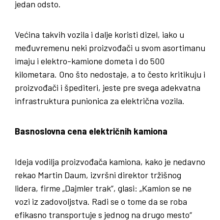
jedan odsto.
Većina takvih vozila i dalje koristi dizel, iako u
međuvremenu neki proizvođači u svom asortimanu
imaju i elektro-kamione dometa i do 500
kilometara. Ono što nedostaje, a to često kritikuju i
proizvođači i špediteri, jeste pre svega adekvatna
infrastruktura punionica za električna vozila.
Basnoslovna cena električnih kamiona
Ideja vodilja proizvođača kamiona, kako je nedavno
rekao Martin Daum, izvršni direktor tržišnog
lidera, firme „Dajmler trak“, glasi: „Kamion se ne
vozi iz zadovoljstva. Radi se o tome da se roba
efikasno transportuje s jednog na drugo mesto“