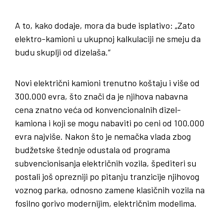
A to, kako dodaje, mora da bude isplativo: „Zato
elektro-kamioni u ukupnoj kalkulaciji ne smeju da
budu skuplji od dizelaša.“
Novi električni kamioni trenutno koštaju i više od
300.000 evra, što znači da je njihova nabavna
cena znatno veća od konvencionalnih dizel-
kamiona i koji se mogu nabaviti po ceni od 100.000
evra najviše. Nakon što je nemačka vlada zbog
budžetske štednje odustala od programa
subvencionisanja električnih vozila, špediteri su
postali još oprezniji po pitanju tranzicije njihovog
voznog parka, odnosno zamene klasičnih vozila na
fosilno gorivo modernijim, električnim modelima.