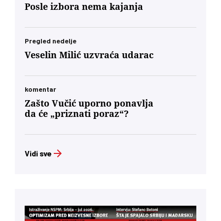
Posle izbora nema kajanja
Pregled nedelje
Veselin Milić uzvraća udarac
komentar
Zašto Vučić uporno ponavlja
da će „priznati poraz“?
Vidi sve