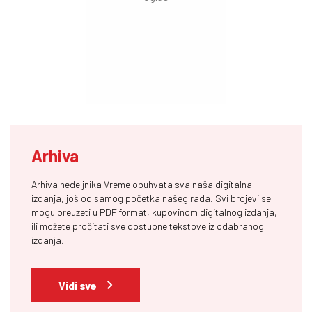
Arhiva
Arhiva nedeljnika Vreme obuhvata sva naša digitalna
izdanja, još od samog početka našeg rada. Svi brojevi se
mogu preuzeti u PDF format, kupovinom digitalnog izdanja,
ili možete pročitati sve dostupne tekstove iz odabranog
izdanja.
Vidi sve