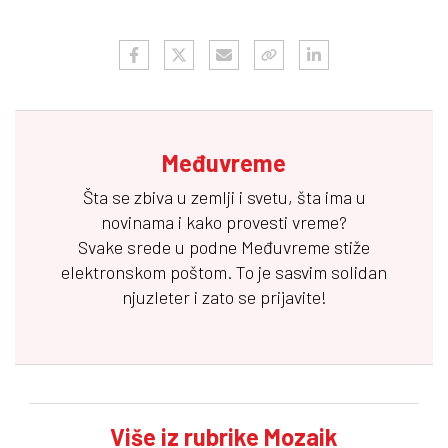
Međuvreme
Šta se zbiva u zemlji i svetu, šta ima u
novinama i kako provesti vreme?
Svake srede u podne
Međuvreme
stiže
elektronskom poštom. To je sasvim solidan
njuzleter i zato se prijavite!
Više iz rubrike Mozaik