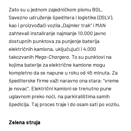
Zato su u jednom zajedničkom pismu BGL,
Savezno udruženje špeditera i logistike (DSLV),
kao i proizvođači vozila „Dajmler trak“ i MAN
zahtevali instaliranje najmanje 10.000 javno
dostupnih punktova za punjenje baterija
električnih kamiona, uključujući i 4.000
takozvanih
Mega-Chargera
. To su punktovi na
kojima baterije za električne kamione mogu
kompletno da se napune u roku od 45 minuta. Za
špediterske firme važi naravno ona stara: “vreme
je novac”. Električni kamioni se trenutno pune
uglavnom preko noći, na parkiralištima samih
špedicija. Taj proces traje i do osam sati po vozilu.
Zelena struja