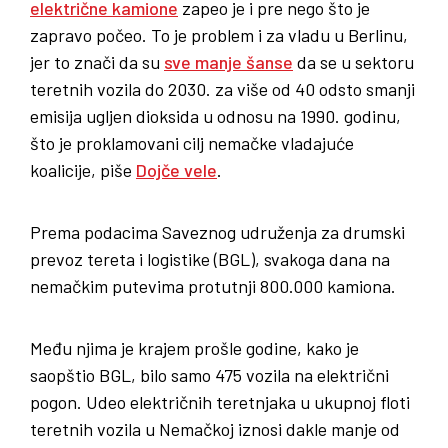
električne kamione
zapeo je i pre nego što je
zapravo počeo. To je problem i za vladu u Berlinu,
jer to znači da su
sve manje šanse
da se u sektoru
teretnih vozila do 2030. za više od 40 odsto smanji
emisija ugljen dioksida u odnosu na 1990. godinu,
što je proklamovani cilj nemačke vladajuće
koalicije, piše
Dojče vele
.
Prema podacima Saveznog udruženja za drumski
prevoz tereta i logistike (BGL), svakoga dana na
nemačkim putevima protutnji 800.000 kamiona.
Među njima je krajem prošle godine, kako je
saopštio BGL, bilo samo 475 vozila na električni
pogon. Udeo električnih teretnjaka u ukupnoj floti
teretnih vozila u Nemačkoj iznosi dakle manje od