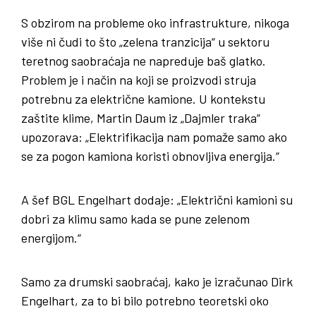
S obzirom na probleme oko infrastrukture, nikoga
više ni čudi to što „zelena tranzicija“ u sektoru
teretnog saobraćaja ne napreduje baš glatko.
Problem je i način na koji se proizvodi struja
potrebnu za električne kamione. U kontekstu
zaštite klime, Martin Daum iz „Dajmler traka“
upozorava: „Elektrifikacija nam pomaže samo ako
se za pogon kamiona koristi obnovljiva energija.“
A šef BGL Engelhart dodaje: „Električni kamioni su
dobri za klimu samo kada se pune zelenom
energijom.“
Samo za drumski saobraćaj, kako je izračunao Dirk
Engelhart, za to bi bilo potrebno teoretski oko