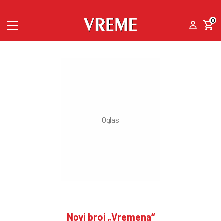
0
Novi broj „Vremena“