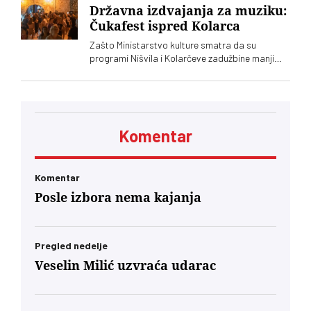
Državna izdvajanja za muziku:
Čukafest ispred Kolarca
Zašto Ministarstvo kulture smatra da su
programi Nišvila i Kolarčeve zadužbine manji
javni interes od recimo Čukafesta i
Savamalskog koncerta
Komentar
Komentar
Posle izbora nema kajanja
Pregled nedelje
Veselin Milić uzvraća udarac