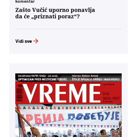
komentar
Zašto Vučić uporno ponavlja
da će „priznati poraz“?
Vidi sve