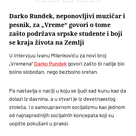
Darko Rundek, neponovljivi muzičar i
pesnik, za „Vreme“ govori o tome
zašto podržava srpske studente i boji
se kraja života na Zemlji
U intervjuu Ivanu Milenkoviću za novi broj
„Vremena“
Darko Rundek
govori zašto bi radije bio
bolno slobodan, nego bezbolno sretan.
Pa nastavlja o naciji u koju se ljudi sad kunu kao da
dolazi iz davnina, a u stvari je iz devetnaestog
stoleća, i o samoupravnom socijalizmu kao jednom
od najnaprednijih socijalnih koncepata koji su
uopšte pokušani u praksi.