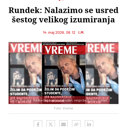
Rundek: Nalazimo se usred
šestog velikog izumiranja
14. maj 2026, 06:12
I.M.
Sarko Rundek: Radije bio bolno slobodan, nego bezbolno sretan.
Foto: Vreme