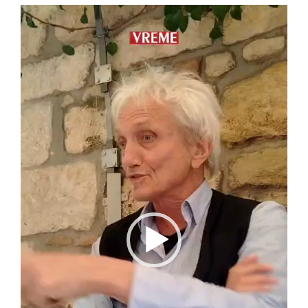
Pregledač
video
zapisa