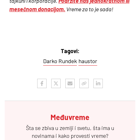
tajkuni i korporacije.
Podržite nas jednokratnom ili
mesečnom donacijom.
Vreme za to je sada!
Tagovi:
Darko Rundek
haustor
Međuvreme
Šta se zbiva u zemlji i svetu, šta ima u
novinama i kako provesti vreme?