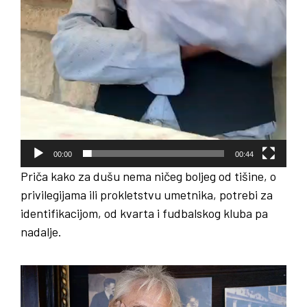
00:00
00:44
Priča kako za dušu nema ničeg boljeg od tišine, o
privilegijama ili prokletstvu umetnika, potrebi za
identifikacijom, od kvarta i fudbalskog kluba pa
nadalje.