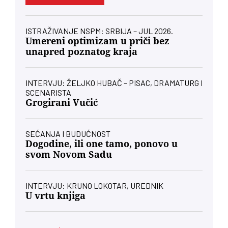
ISTRAŽIVANJE NSPM: SRBIJA – JUL 2026.
Umereni optimizam u priči bez
unapred poznatog kraja
INTERVJU: ŽELJKO HUBAČ – PISAC, DRAMATURG I
SCENARISTA
Grogirani Vučić
SEĆANJA I BUDUĆNOST
Dogodine, ili one tamo, ponovo u
svom Novom Sadu
INTERVJU: KRUNO LOKOTAR, UREDNIK
U vrtu knjiga