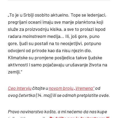
„To je u Srbiji osobito aktuelno. Tope se ledenjaci,
pregrijani oceani imaju sve manje planktona koji
služe za proizvodnju kisika, a sve to prolazi ispod
radara
mainstream
medija… Ili, još gore, puno
gore, ljudi su postali na to neosjetljivi, potpuno
odvojeni od prirode kao da nisu njezin dio.
Klimatske su promjene posljedica takve ljudske
aktivnosti i samo pojačavaju urušavanje života na
zemlji.“
Ceo intervju
čitajte u
novom broju „Vremena“
od
ovog četvrtka (14. maj) ili se odmah pretplatite ovde.
Pravo novinarstvo košta, a mi nećemo da nas kupe