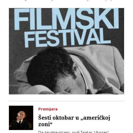
drugog festivala. Izgleda da će oba biti u istom terminu
Premijera
Šesti oktobar u „američkoj
zoni“
Da zauzme stranu, nudi Teatar „Ulysses“