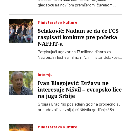
gledaocu najnovijom premijerom, čuvenom
dramom Ronalda Harvuda „Na čijoj strani“ u
režiji Lenke Udovički. Glume Svetozar Cvetković
i Ozren Grabarić
Ministarstvo kulture
Selaković: Nadam se da će FCS
raspisati konkurs pre početka
NAFFIT-a
Potpisujući ugovor na 17 miliona dinara za
Nacionalni festival filma i TV, ministar Selaković
je izrazio nadu da će Filmski centar Srbije
objaviti konkurse pre početka tog festivala na
Zlatiboru
Intervju
Ivan Blagojević: Državu ne
interesuje Nišvil – evropsko lice
na jugu Srbije
Srbija i Grad Niš poslednjih godina prosečno su
prihodovali zahvaljujući Nišvilu godišnje 384
miliona dinara. Država kao da to ne želi da zna,
kaže Ivan Blagojević direktor Nišvila
Ministarstvo kulture