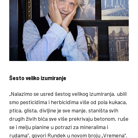
Šesto veliko izumiranje
„Nalazimo se usred šestog velikog izumiranja, ubili
smo pesticidima i herbicidima više od pola kukaca,
ptica, glista, divljine je sve manje, staništa svih
drugih živih bića sve više prekrivaju betonom, ruše
se i melju planine u potrazi za mineralima i
rudama“, govori Rundek u novom broju „Vremena“.