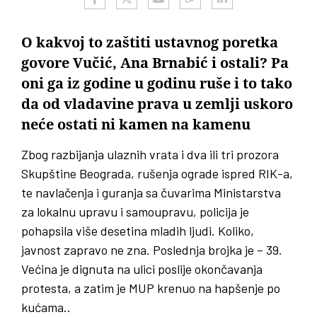
O kakvoj to zaštiti ustavnog poretka
govore Vučić, Ana Brnabić i ostali? Pa
oni ga iz godine u godinu ruše i to tako
da od vladavine prava u zemlji uskoro
neće ostati ni kamen na kamenu
Zbog razbijanja ulaznih vrata i dva ili tri prozora
Skupštine Beograda, rušenja ograde ispred RIK-a,
te navlačenja i guranja sa čuvarima Ministarstva
za lokalnu upravu i samoupravu, policija je
pohapsila više desetina mladih ljudi. Koliko,
javnost zapravo ne zna. Poslednja brojka je – 39.
Većina je dignuta na ulici poslije okončavanja
protesta, a zatim je MUP krenuo na hapšenje po
kućama..