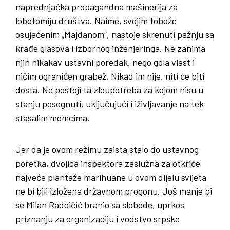
naprednjačka propagandna mašinerija za
lobotomiju društva. Naime, svojim tobože
osujećenim „Majdanom“, nastoje skrenuti pažnju sa
krađe glasova i izbornog inženjeringa. Ne zanima
njih nikakav ustavni poredak, nego gola vlast i
ničim ograničen grabež. Nikad im nije, niti će biti
dosta. Ne postoji ta zloupotreba za kojom nisu u
stanju posegnuti, uključujući i iživljavanje na tek
stasalim momcima.
Jer da je ovom režimu zaista stalo do ustavnog
poretka, dvojica inspektora zaslužna za otkriće
najveće plantaže marihuane u ovom dijelu svijeta
ne bi bili izložena državnom progonu. Još manje bi
se Milan Radoičić branio sa slobode, uprkos
priznanju za organizaciju i vodstvo srpske