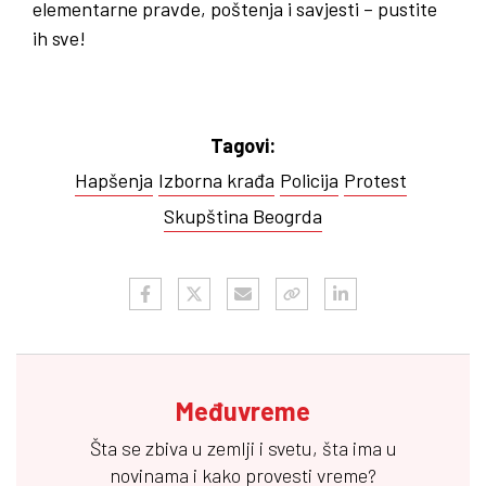
elementarne pravde, poštenja i savjesti – pustite
ih sve!
Tagovi:
Hapšenja
Izborna krađa
Policija
Protest
Skupština Beogrda
Međuvreme
Šta se zbiva u zemlji i svetu, šta ima u
novinama i kako provesti vreme?