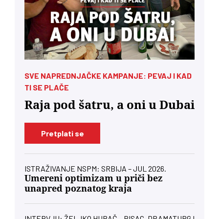
SVE NAPREDNJAČKE KAMPANJE: PEVAJ I KAD
TI SE PLAČE
Raja pod šatru, a oni u Dubai
Pretplati se
ISTRAŽIVANJE NSPM: SRBIJA – JUL 2026.
Umereni optimizam u priči bez
unapred poznatog kraja
INTERVJU: ŽELJKO HUBAČ – PISAC, DRAMATURG I