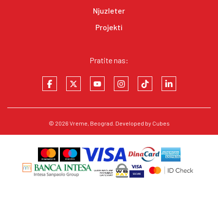
Njuzleter
Projekti
Pratite nas:
© 2026
Vreme
, Beograd. Developed by
Cubes