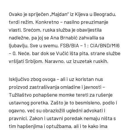
Ovako je spriječen „Majdan“ iz Kijeva u Beogradu,
tvrdi režim. Konkretno – nasilno preuzimanje
vlasti. Srećom, ruska služba je obavijestila
nadležne, pa joj se Ana Brnabić zahvalila sa
ljubavlju. Sve u svemu, FSB/BIA – 1 : CIA/BND/MI6
– 0. Neće, bar dok se Vučić išta pita, strane službe
vršljati Srbijom. Naravno, uz izuzetak ruskih.
Isključivo zbog ovoga – ali i uz koristan nus
proizvod zastrašivanja omladine i javnosti –
Tužilaštvo pohapšene momke tereti za rušenje
ustavnog poretka. Zašto je to besmisleno, podlo i
ogavno, već su obrazložili ugledni advokati i
pravnici. Zakon i ustavni poredak nemaju ništa s
tim hapšenjima i optužbama, ali i te kako ima