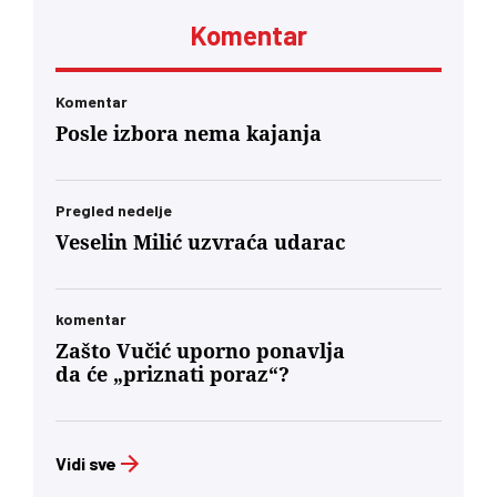
Komentar
Komentar
Posle izbora nema kajanja
Pregled nedelje
Veselin Milić uzvraća udarac
komentar
Zašto Vučić uporno ponavlja
da će „priznati poraz“?
Vidi sve