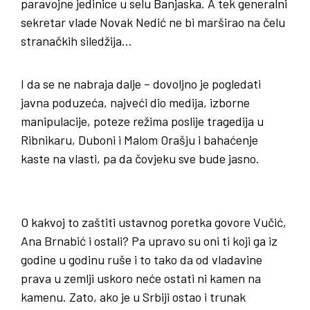
paravojne jedinice u selu Banjaska. A tek generalni
sekretar vlade Novak Nedić ne bi marširao na čelu
stranačkih siledžija…
I da se ne nabraja dalje – dovoljno je pogledati
javna poduzeća, najveći dio medija, izborne
manipulacije, poteze režima poslije tragedija u
Ribnikaru, Duboni i Malom Orašju i bahaćenje
kaste na vlasti, pa da čovjeku sve bude jasno.
O kakvoj to zaštiti ustavnog poretka govore Vučić,
Ana Brnabić i ostali? Pa upravo su oni ti koji ga iz
godine u godinu ruše i to tako da od vladavine
prava u zemlji uskoro neće ostati ni kamen na
kamenu. Zato, ako je u Srbiji ostao i trunak