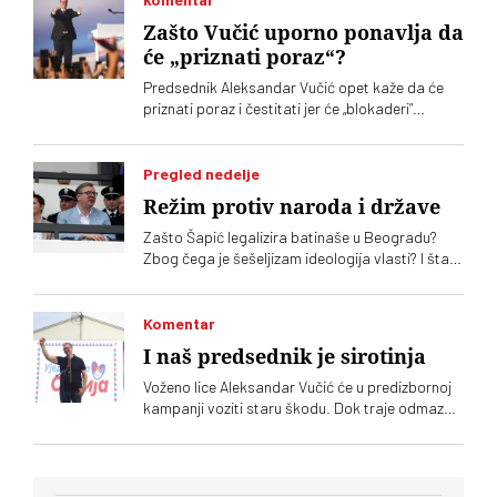
Zašto Vučić uporno ponavlja da
će „priznati poraz“?
Predsednik Aleksandar Vučić opet kaže da će
priznati poraz i čestitati jer će „blokaderi“
pobediti. On bi time da istera zeca iz šume, ali
niko sa druge strane nije dužan da obeća Vučiću
sličnu čestitku
Pregled nedelje
Režim protiv naroda i države
Zašto Šapić legalizira batinaše u Beogradu?
Zbog čega je šešeljizam ideologija vlasti? I šta
Vučić poručuje narodu
Komentar
I naš predsednik je sirotinja
Voženo lice Aleksandar Vučić će u predizbornoj
kampanji voziti staru škodu. Dok traje odmazda
prema svakome ko pisne, paradni deo
kampanje biće otužniji nego ikad jer se Vučić
obraća svom hardkor biračkom telu