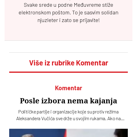
Svake srede u podne
Međuvreme
stiže
elektronskom poštom. To je sasvim solidan
njuzleter i zato se prijavite!
Više iz rubrike Komentar
Komentar
Posle izbora nema kajanja
Političke partije i organizacije koje su protiv režima
Aleksandera Vučića sve drže u svojim rukama. Ako na
izborima, kad god da budu bili, budu poražene, biće same
krive