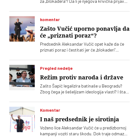
za „blokadera“? Da li je njegova krivična prijava
protiv Marka Krička poruka za Aleksandra
Vučića? I, ako jeste, mogu li se očekivati nove
kamare prljavog veša iz MUP-a?
komentar
Zašto Vučić uporno ponavlja da
će „priznati poraz“?
Predsednik Aleksandar Vučić opet kaže da će
priznati poraz i čestitati jer će „blokaderi“
pobediti. On bi time da istera zeca iz šume, ali
niko sa druge strane nije dužan da obeća Vučiću
sličnu čestitku
Pregled nedelje
Režim protiv naroda i države
Zašto Šapić legalizira batinaše u Beogradu?
Zbog čega je šešeljizam ideologija vlasti? I šta
Vučić poručuje narodu
Komentar
I naš predsednik je sirotinja
Voženo lice Aleksandar Vučić će u predizbornoj
kampanji voziti staru škodu. Dok traje odmazda