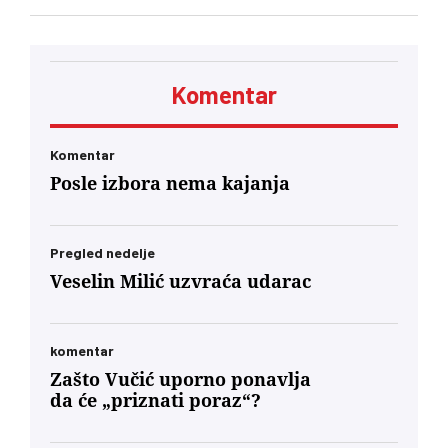
prema svakome ko pisne, paradni deo
kampanje biće otužniji nego ikad jer se Vučić
obraća svom hardkor biračkom telu
Komentar
Komentar
Posle izbora nema kajanja
Pregled nedelje
Veselin Milić uzvraća udarac
komentar
Zašto Vučić uporno ponavlja
da će „priznati poraz“?