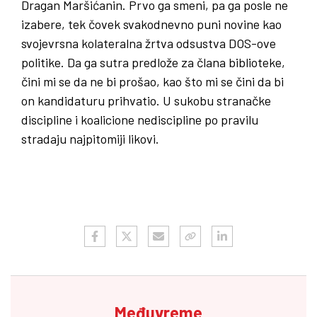
Dragan Maršićanin. Prvo ga smeni, pa ga posle ne
izabere, tek čovek svakodnevno puni novine kao
svojevrsna kolateralna žrtva odsustva DOS-ove
politike. Da ga sutra predlože za člana biblioteke,
čini mi se da ne bi prošao, kao što mi se čini da bi
on kandidaturu prihvatio. U sukobu stranačke
discipline i koalicione nediscipline po pravilu
stradaju najpitomiji likovi.
Međuvreme