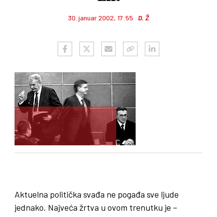
30. januar 2002, 17:55
D. Ž
Aktuelna politička svađa ne pogađa sve ljude
jednako. Najveća žrtva u ovom trenutku je –