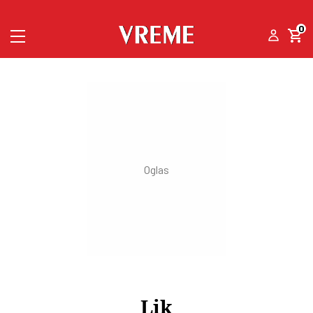
0
Lik