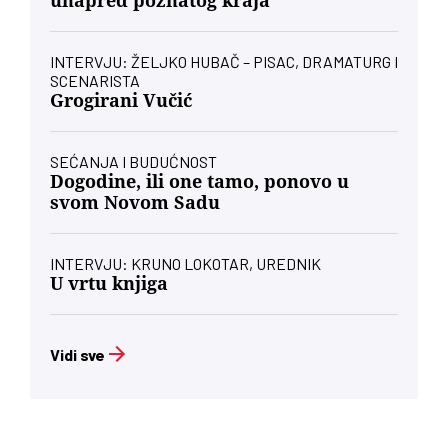
unapred poznatog kraja
INTERVJU: ŽELJKO HUBAČ – PISAC, DRAMATURG I
SCENARISTA
Grogirani Vučić
SEĆANJA I BUDUĆNOST
Dogodine, ili one tamo, ponovo u
svom Novom Sadu
INTERVJU: KRUNO LOKOTAR, UREDNIK
U vrtu knjiga
Vidi sve