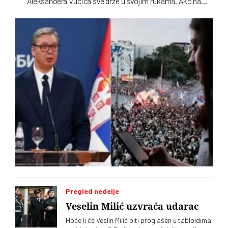
Aleksandera Vučića sve drže u svojim rukama. Ako na
izborima, kad god da budu bili, budu poražene, biće same
krive
Pregled nedelje
Veselin Milić uzvraća udarac
Hoće li će Veslin Milić biti proglašen u tabloidima