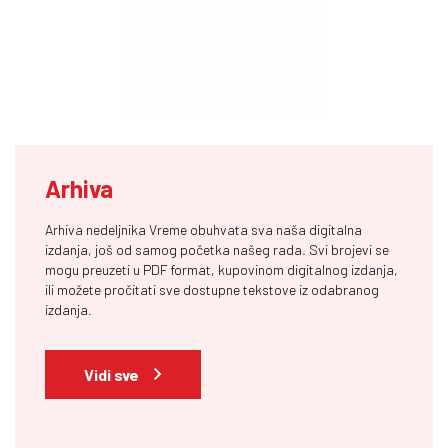
Arhiva
Arhiva nedeljnika Vreme obuhvata sva naša digitalna
izdanja, još od samog početka našeg rada. Svi brojevi se
mogu preuzeti u PDF format, kupovinom digitalnog izdanja,
ili možete pročitati sve dostupne tekstove iz odabranog
izdanja.
Vidi sve