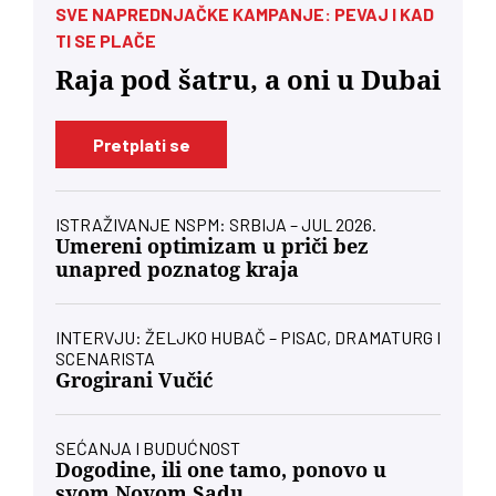
SVE NAPREDNJAČKE KAMPANJE: PEVAJ I KAD
TI SE PLAČE
Raja pod šatru, a oni u Dubai
Pretplati se
ISTRAŽIVANJE NSPM: SRBIJA – JUL 2026.
Umereni optimizam u priči bez
unapred poznatog kraja
INTERVJU: ŽELJKO HUBAČ – PISAC, DRAMATURG I
SCENARISTA
Grogirani Vučić
SEĆANJA I BUDUĆNOST
Dogodine, ili one tamo, ponovo u
svom Novom Sadu