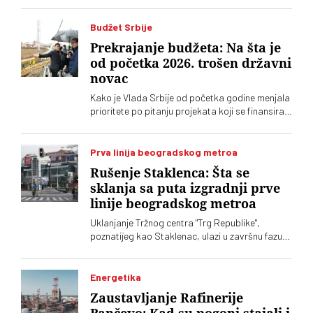
Budžet Srbije
Prekrajanje budžeta: Na šta je
od početka 2026. trošen državni
novac
Kako je Vlada Srbije od početka godine menjala
prioritete po pitanju projekata koji se finansiraju
iz budžeta
Prva linija beogradskog metroa
Rušenje Staklenca: Šta se
sklanja sa puta izgradnji prve
linije beogradskog metroa
Uklanjanje Tržnog centra "Trg Republike",
poznatijeg kao Staklenac, ulazi u završnu fazu.
Gradski menadžer Beograda Miroslav Čučković
izjavio je da je pri kraju isplata vlasnika lokala,
nakon čega će početi rasklapanje objekta zbog
Energetika
priprema za izgradnju prve linije metroa
Zaustavljanje Rafinerije