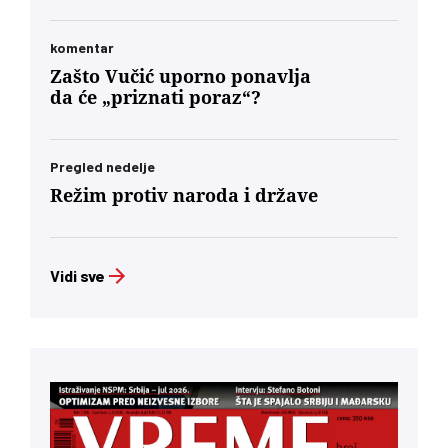
komentar
Zašto Vučić uporno ponavlja
da će „priznati poraz“?
Pregled nedelje
Režim protiv naroda i države
Vidi sve