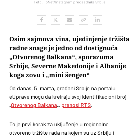
Foto: FoNet/Instagram predsednika Srbije
Osim sajmova vina, ujedinjenje tržišta
radne snage je jedno od dostignuća
„Otvorenog Balkana“, sporazuma
Srbije, Severne Makedonije i Albanije
koga zovu i „mini šengen“
Od danas, 5. marta, građani Srbije na portalu
eUprave mogu da kreiraju svoj identifikacioni broj
„
Otvorenog Balkana
„,
prenosi RTS
.
To je prvi korak za uključenje u regionalno
otvoreno tržište rada na kojem su uz Srbiju i