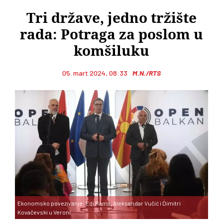
Tri države, jedno tržište
rada: Potraga za poslom u
komšiluku
05. mart 2024, 08:33
M.N./RTS
Ekonomsko povezivanje: Edi Rama, Aleksandar Vučić i Dimitri
Kovačevski u Veroni