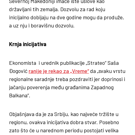
Severnoj Makedoniji imaće iste uslove kao
državljani tih zemalja. Dozvolu za rad koju
inicijalno dobijaju na dve godine mogu da produže,
a uz nju i boravišnu dozvolu.
Krnja inicijativa
Ekonomista i urednik publikacije „Strateo“ Saša
Đogović
ranije je rekao za „Vreme“
da „svaku vrstu
regionalne saradnje treba pozdraviti jer doprinosi i
jačanju poverenja među građanima Zapadnog
Balkana“.
Objašnjava da je za Srbiju, kao najveće tržište u
regionu, ovakva inicijativa dobra stvar. Posebno
zato što će u narednom periodu postojati velika