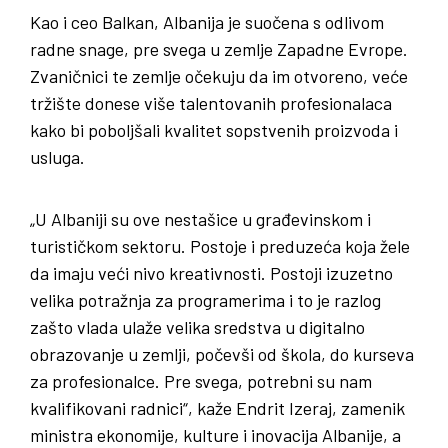
Kao i ceo Balkan, Albanija je suočena s odlivom
radne snage, pre svega u zemlje Zapadne Evrope.
Zvaničnici te zemlje očekuju da im otvoreno, veće
tržište donese više talentovanih profesionalaca
kako bi poboljšali kvalitet sopstvenih proizvoda i
usluga.
„U Albaniji su ove nestašice u građevinskom i
turističkom sektoru. Postoje i preduzeća koja žele
da imaju veći nivo kreativnosti. Postoji izuzetno
velika potražnja za programerima i to je razlog
zašto vlada ulaže velika sredstva u digitalno
obrazovanje u zemlji, počevši od škola, do kurseva
za profesionalce. Pre svega, potrebni su nam
kvalifikovani radnici“, kaže Endrit Izeraj, zamenik
ministra ekonomije, kulture i inovacija Albanije, a