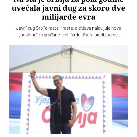
uvećala javni dug za skoro dve
milijarde evra
Javni dug Srbije raste li raste, a država najavljuje nove
„poklone” za građane - milijarde dinara predizborne
jednokratne pomoći