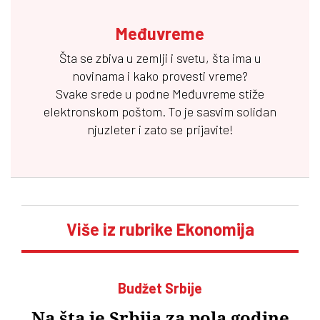
Međuvreme
Šta se zbiva u zemlji i svetu, šta ima u
novinama i kako provesti vreme?
Svake srede u podne
Međuvreme
stiže
elektronskom poštom. To je sasvim solidan
njuzleter i zato se prijavite!
Više iz rubrike Ekonomija
Budžet Srbije
Na šta je Srbija za pola godine