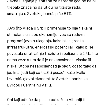
Javna ulaganja planirana za naredne godine ne bi
trebalo značajno da utiču na tržište rada,
smatraju u Svetskoj banci, piše RTS.
„Ovo što Vlada u Srbiji primenjuje to nije fiskalni
stimulans u slabu ekonomiju, već su redovni
programi javnih ulaganja, kako bi se gradila
infrastrukutra, energetski potencijali, kako bi se
povezala unutrašnje trežište i spoljašna tržišta i to
nema veze s tim da li je nezaposlenost visoka ili
niska. Stopa nezaposlenosti je oko 9 odsto tako da
još ima ljudi koji će tražiti posao“, kaže Ivailo
Izvorski, glavni ekonomista Svetske banke za
Evropu i Centralnu Aziju.
Oni koji odluče da posao potraže u Albaniji ili