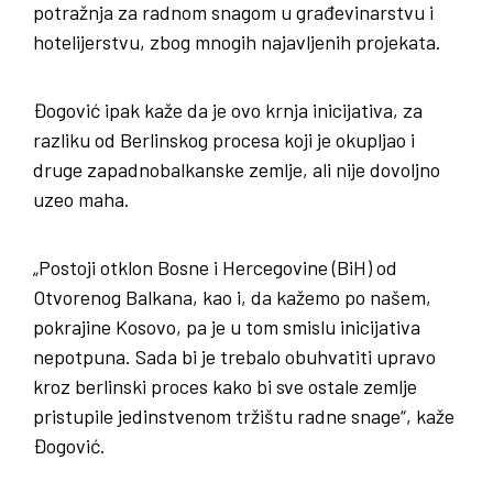
potražnja za radnom snagom u građevinarstvu i
hotelijerstvu, zbog mnogih najavljenih projekata.
Đogović ipak kaže da je ovo krnja inicijativa, za
razliku od Berlinskog procesa koji je okupljao i
druge zapadnobalkanske zemlje, ali nije dovoljno
uzeo maha.
„Postoji otklon Bosne i Hercegovine (BiH) od
Otvorenog Balkana, kao i, da kažemo po našem,
pokrajine Kosovo, pa je u tom smislu inicijativa
nepotpuna. Sada bi je trebalo obuhvatiti upravo
kroz berlinski proces kako bi sve ostale zemlje
pristupile jedinstvenom tržištu radne snage“, kaže
Đogović.