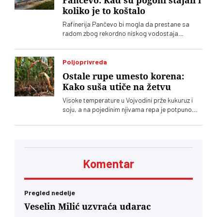
Pančevo: Kad su pogoni stajali i
koliko je to koštalo
Rafinerija Pančevo bi mogla da prestane sa
radom zbog rekordno niskog vodostaja
Dunava. Do sada je zaustavljena samo dva
puta - tokom bombardovanja Srbije 1999. i
zbog američkih sankcija NIS-u krajem 2025.
Poljoprivreda
Samo jedan mesec nerada Rafinerije, koštao je
Ostale rupe umesto korena:
NIS milijarde dinara
Kako suša utiče na žetvu
Visoke temperature u Vojvodini prže kukuruz i
soju, a na pojedinim njivama repa je potpuno
izgorela i ostale su samo rupe gde je bio koren.
Samo se suncokret drži, kažu poljoprivrednici
Komentar
Pregled nedelje
Veselin Milić uzvraća udarac