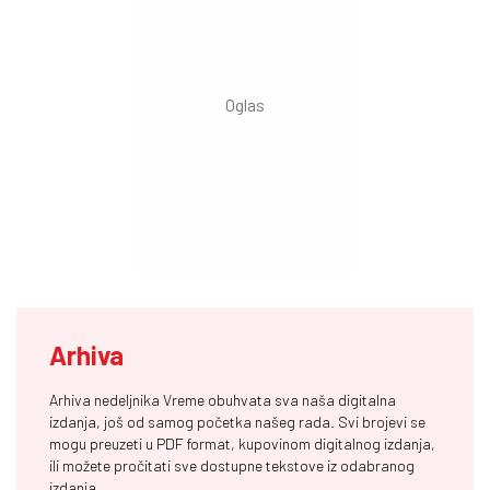
Arhiva
Arhiva nedeljnika Vreme obuhvata sva naša digitalna
izdanja, još od samog početka našeg rada. Svi brojevi se
mogu preuzeti u PDF format, kupovinom digitalnog izdanja,
ili možete pročitati sve dostupne tekstove iz odabranog
izdanja.