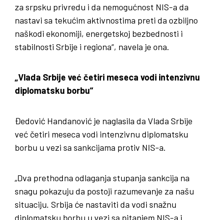
za srpsku privredu i da nemogućnost NIS-a da
nastavi sa tekućim aktivnostima preti da ozbiljno
naškodi ekonomiji, energetskoj bezbednosti i
stabilnosti Srbije i regiona“, navela je ona.
„Vlada Srbije već četiri meseca vodi intenzivnu
diplomatsku borbu“
Đedović Handanović je naglasila da Vlada Srbije
već četiri meseca vodi intenzivnu diplomatsku
borbu u vezi sa sankcijama protiv NIS-a.
„Dva prethodna odlaganja stupanja sankcija na
snagu pokazuju da postoji razumevanje za našu
situaciju. Srbija će nastaviti da vodi snažnu
diplomatsku borbu u vezi sa pitanjem NIS-a i