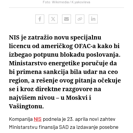
Foto: Wikimedia / K.yakovleva
NIS je zatražio novu specijalnu
licencu od američkog OFAC-a kako bi
izbegao potpunu blokadu poslovanja.
Ministarstvo energetike poručuje da
bi primena sankcija bila udar na ceo
region, a rešenje ovog pitanja očekuje
se i kroz direktne razgovore na
najvišem nivou – u Moskvi i
Vašingtonu.
Kompanija
NIS
podnela je 23. aprila novi zahtev
Ministarstvu finansija SAD za izdavanje posebne