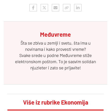
Međuvreme
Šta se zbiva u zemlji i svetu, šta ima u
novinama i kako provesti vreme?
Svake srede u podne
Međuvreme
stiže
elektronskom poštom. To je sasvim solidan
njuzleter i zato se prijavite!
Više iz rubrike Ekonomija