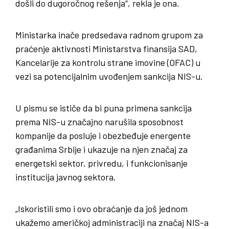
došli do dugoročnog rešenja“, rekla je ona.
Ministarka inače predsedava radnom grupom za
praćenje aktivnosti Ministarstva finansija SAD,
Kancelarije za kontrolu strane imovine (OFAC) u
vezi sa potencijalnim uvođenjem sankcija NIS-u.
U pismu se ističe da bi puna primena sankcija
prema NIS-u značajno narušila sposobnost
kompanije da posluje i obezbeđuje energente
građanima Srbije i ukazuje na njen značaj za
energetski sektor, privredu, i funkcionisanje
institucija javnog sektora.
„Iskoristili smo i ovo obraćanje da još jednom
ukažemo američkoj administraciji na značaj NIS-a