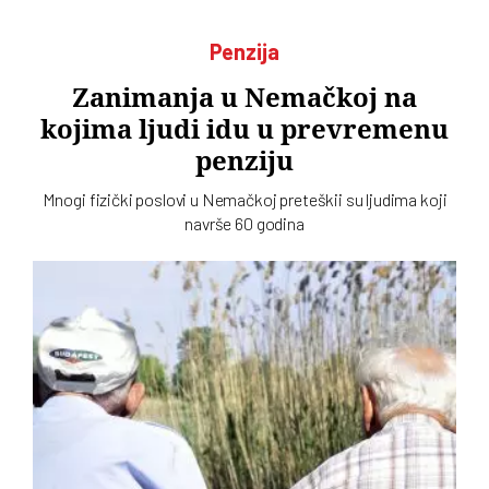
Penzija
Zanimanja u Nemačkoj na
kojima ljudi idu u prevremenu
penziju
Mnogi fizički poslovi u Nemačkoj preteškii su ljudima koji
navrše 60 godina