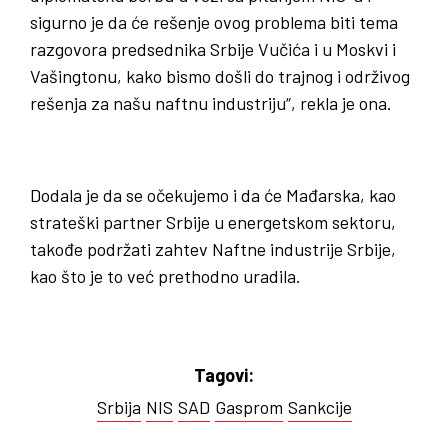
sigurno je da će rešenje ovog problema biti tema
razgovora predsednika Srbije Vučića i u Moskvi i
Vašingtonu, kako bismo došli do trajnog i održivog
rešenja za našu naftnu industriju“, rekla je ona.
Dodala je da se očekujemo i da će Mađarska, kao
strateški partner Srbije u energetskom sektoru,
takođe podržati zahtev Naftne industrije Srbije,
kao što je to već prethodno uradila.
Tagovi:
Srbija
NIS
SAD
Gasprom
Sankcije