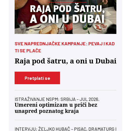
SVE NAPREDNJAČKE KAMPANJE: PEVAJ I KAD
TI SE PLAČE
Raja pod šatru, a oni u Dubai
Pretplati se
ISTRAŽIVANJE NSPM: SRBIJA – JUL 2026.
Umereni optimizam u priči bez
unapred poznatog kraja
INTERVJU: ŽELJKO HUBAČ – PISAC, DRAMATURG I