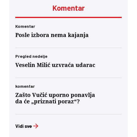
Komentar
Komentar
Posle izbora nema kajanja
Pregled nedelje
Veselin Milić uzvraća udarac
komentar
Zašto Vučić uporno ponavlja
da će „priznati poraz“?
Vidi sve