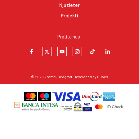
Njuzleter
Projekti
Pratite nas:
© 2026
Vreme
, Beograd. Developed by
Cubes