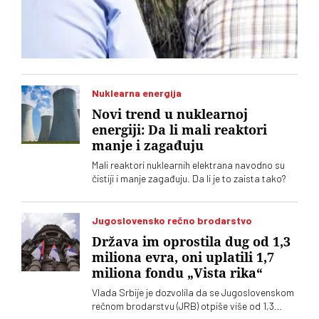
Nuklearna energija
Novi trend u nuklearnoj
energiji: Da li mali reaktori
manje i zagađuju
Mali reaktori nuklearnih elektrana navodno su
čistiji i manje zagađuju. Da li je to zaista tako?
Jugoslovensko rečno brodarstvo
Država im oprostila dug od 1,3
miliona evra, oni uplatili 1,7
miliona fondu „Vista rika“
Vlada Srbije je dozvolila da se Jugoslovenskom
rečnom brodarstvu (JRB) otpiše više od 1,3