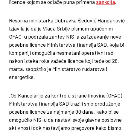
licence kojom se odlaže puna primena
sankcija
.
Resorna ministarka Dubravka Đedović Handanović
izjavila je da je Vlada Srbije pismom upućenim
OFAC-u podržala zahtev NIS-a za izdavanje nove
posebne licence Ministarstva finansija SAD, koja bi
kompaniji omogućila nesmetani operativni rad
nakon isteka roka važeće licence koji teče od 28.
marta, saopštilo je Ministarstvo rudarstva i
energetike.
„Od Kancelarije za kontrolu strane imovine (OFAC)
Ministarstva finansija SAD tražili smo produženje
posebne licence za najmanje 90 dana, kako bi se
omogućilo NIS-u da nastavi svoje glavne poslovne
aktivnosti dok nastavljamo pregovore kako bismo