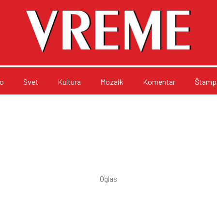
o
Svet
Kultura
Mozaik
Komentar
Štampa