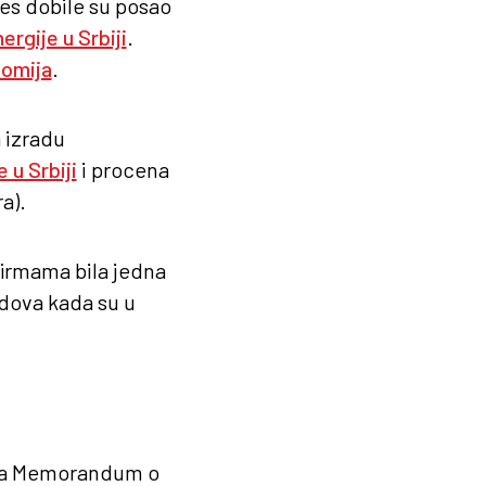
ies dobile su posao
ergije u Srbiji
.
nomija
.
 izradu
 u Srbiji
i procena
a).
firmama bila jedna
odova kada su u
sala Memorandum o