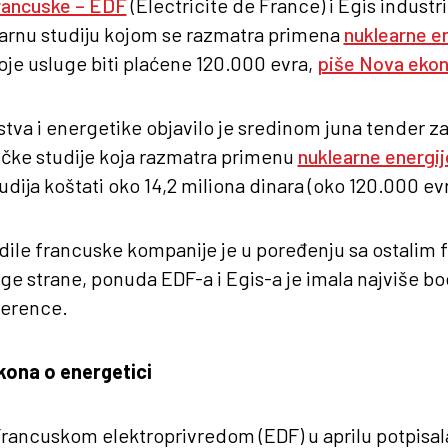
rancuske – EDF
(Electricite de France) i Egis industr
narnu studiju kojom se razmatra primena
nuklearne en
oje usluge biti plaćene 120.000 evra,
piše Nova eko
stva i energetike objavilo je sredinom juna tender za
ičke studije koja razmatra primenu
nuklearne energije
tudija koštati oko 14,2 miliona dinara (oko 120.000 evr
ile francuske kompanije je u poređenju sa ostalim 
uge strane, ponuda EDF-a i Egis-a je imala najviše b
ference.
kona o energetici
a Francuskom elektroprivredom (EDF) u aprilu potpi