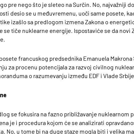
re nego što je sleteo na Surčin. No, najvažniji dog
sti desio se u međuvremenu, uoči same posete, kad
tike izašlo sa predlogom izmena Zakona o energetici
e se tiče nuklearne energije. Ispostaviće se da novi
e.
posete francuskog predsednika Emanuela Makrona Sr
ju za procenu potencijala za razvoj civilnog nukle
emoranduma o razumevanju između EDF i Vlade Srbije
ene
log se fokusira na fazno približavanje nuklearnom p
ena je i procedura kojom će se analizirati opravdano
a. No, u tome bi na duge staze mogla biti i velika 