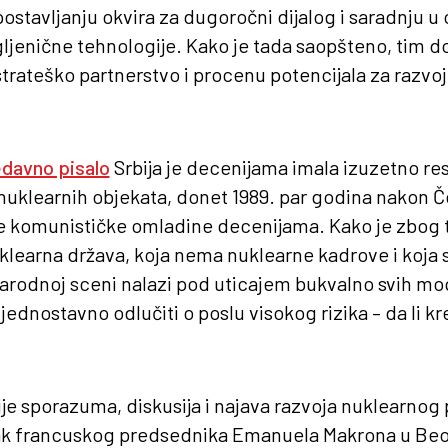
stavljanju okvira za dugoročni dijalog i saradnju u
ugljenične tehnologije. Kako je tada saopšteno, tim
 strateško partnerstvo i procenu potencijala za razvo
edavno pisalo
Srbija je decenijama imala izuzetno res
nuklearnih objekata, donet 1989. par godina nakon Če
je komunističke omladine decenijama. Kako je zbog 
klearna država, koja nema nuklearne kadrove i koja 
rodnoj sceni nalazi pod uticajem bukvalno svih mogu
 jednostavno odlučiti o poslu visokog rizika – da li k
ije sporazuma, diskusija i najava razvoja nuklearnog
ak francuskog predsednika Emanuela Makrona u Beo