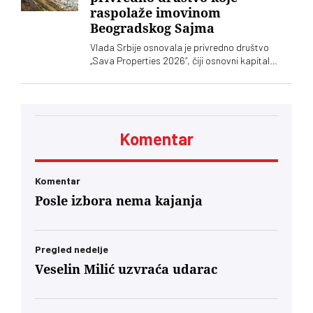
raspolaže imovinom
Beogradskog Sajma
Vlada Srbije osnovala je privredno društvo
„Sava Properties 2026“, čiji osnovni kapital
iznosi 13,64 milijarde dinara, u koji je kao
nenovčani ulog unela brojne katastarske
parcele i objekte Beogradskog sajma
Komentar
Komentar
Posle izbora nema kajanja
Pregled nedelje
Veselin Milić uzvraća udarac