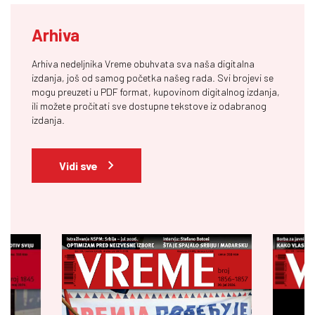
Arhiva
Arhiva nedeljnika Vreme obuhvata sva naša digitalna
izdanja, još od samog početka našeg rada. Svi brojevi se
mogu preuzeti u PDF format, kupovinom digitalnog izdanja,
ili možete pročitati sve dostupne tekstove iz odabranog
izdanja.
Vidi sve