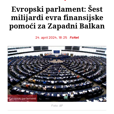
Evropski parlament: Šest
milijardi evra finansijske
pomoći za Zapadni Balkan
24. april 2024, 18:25
FoNet
Evropski parlament
Foto: AP