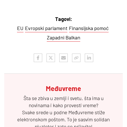
Tagovi:
EU
Evropski parlament
Finansijska pomoć
Zapadni Balkan
Međuvreme
Šta se zbiva u zemlji i svetu, šta ima u
novinama i kako provesti vreme?
Svake srede u podne
Međuvreme
stiže
elektronskom poštom. To je sasvim solidan
njuzleter i zato se prijavite!