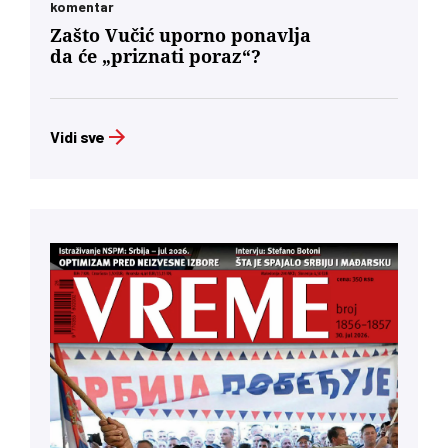
komentar
Zašto Vučić uporno ponavlja
da će „priznati poraz“?
Vidi sve