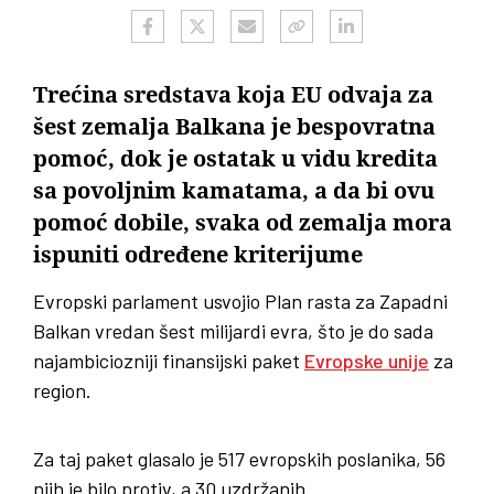
Trećina sredstava koja EU odvaja za
šest zemalja Balkana je bespovratna
pomoć, dok je ostatak u vidu kredita
sa povoljnim kamatama, a da bi ovu
pomoć dobile, svaka od zemalja mora
ispuniti određene kriterijume
Evropski parlament usvojio Plan rasta za Zapadni
Balkan vredan šest milijardi evra, što je do sada
najambiciozniji finansijski paket
Evropske unije
za
region.
Za taj paket glasalo je 517 evropskih poslanika, 56
njih je bilo protiv, a 30 uzdržanih.