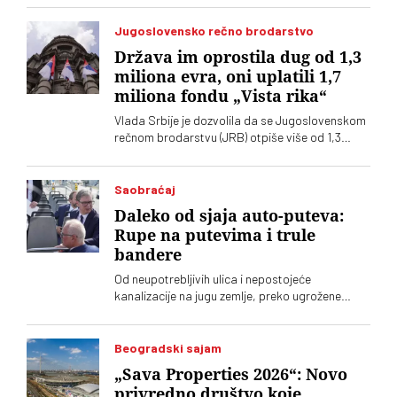
Jugoslovensko rečno brodarstvo
Država im oprostila dug od 1,3
miliona evra, oni uplatili 1,7
miliona fondu „Vista rika“
Vlada Srbije je dozvolila da se Jugoslovenskom
rečnom brodarstvu (JRB) otpiše više od 1,3
miliona evra duga prema državi, piše portal
Pištaljka. Ista firma je 1,7 miiliona evra uložila u
fond „Vista rika korporejt“ koji je u većinskom
Saobraćaj
vlasništvu članice predsedništva SNS-a
Daleko od sjaja auto-puteva:
Rupe na putevima i trule
bandere
Od neupotrebljivih ulica i nepostojeće
kanalizacije na jugu zemlje, preko ugrožene
elektro-mreže u Vojvodini, pa sve do pravne
nesigurnosti oko legalizacije i rada lokalnih
samouprava, građani širom Srbije suočavaju se
Beogradski sajam
sa sistemskom zapostavljenošću osnovne
„Sava Properties 2026“: Novo
infrastrukture
privredno društvo koje