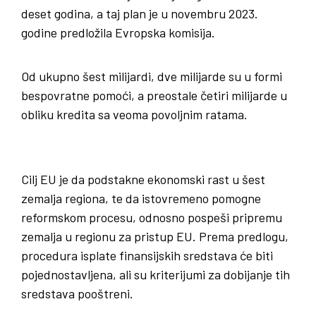
deset godina, a taj plan je u novembru 2023.
godine predložila Evropska komisija.
Od ukupno šest milijardi, dve milijarde su u formi
bespovratne pomoći, a preostale četiri milijarde u
obliku kredita sa veoma povoljnim ratama.
Cilj EU je da podstakne ekonomski rast u šest
zemalja regiona, te da istovremeno pomogne
reformskom procesu, odnosno pospeši pripremu
zemalja u regionu za pristup EU. Prema predlogu,
procedura isplate finansijskih sredstava će biti
pojednostavljena, ali su kriterijumi za dobijanje tih
sredstava pooštreni.