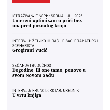
ISTRAŽIVANJE NSPM: SRBIJA – JUL 2026.
Umereni optimizam u priči bez
unapred poznatog kraja
INTERVJU: ŽELJKO HUBAČ – PISAC, DRAMATURG I
SCENARISTA
Grogirani Vučić
SEĆANJA I BUDUĆNOST
Dogodine, ili one tamo, ponovo u
svom Novom Sadu
INTERVJU: KRUNO LOKOTAR, UREDNIK
U vrtu knjiga