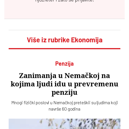
Više iz rubrike Ekonomija
Penzija
Zanimanja u Nemačkoj na
kojima ljudi idu u prevremenu
penziju
Mnogi fizički poslovi u Nemačkoj preteškii su ljudima koji
navrše 60 godina