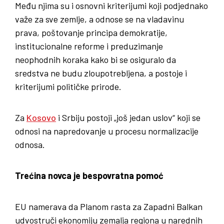
Među njima su i osnovni kriterijumi koji podjednako
važe za sve zemlje, a odnose se na vladavinu
prava, poštovanje principa demokratije,
institucionalne reforme i preduzimanje
neophodnih koraka kako bi se osiguralo da
sredstva ne budu zloupotrebljena, a postoje i
kriterijumi političke prirode.
Za
Kosovo
i Srbiju postoji „još jedan uslov“ koji se
odnosi na napredovanje u procesu normalizacije
odnosa.
Trećina novca je bespovratna pomoć
EU namerava da Planom rasta za Zapadni Balkan
udvostruči ekonomiju zemalja regiona u narednih