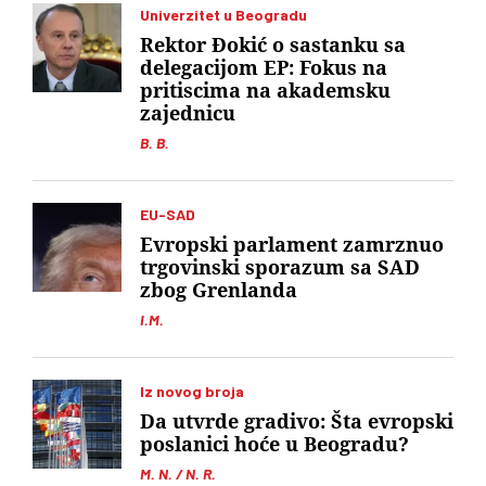
Univerzitet u Beogradu
Rektor Đokić o sastanku sa
delegacijom EP: Fokus na
pritiscima na akademsku
zajednicu
B. B.
EU-SAD
Evropski parlament zamrznuo
trgovinski sporazum sa SAD
zbog Grenlanda
I.M.
Iz novog broja
Da utvrde gradivo: Šta evropski
poslanici hoće u Beogradu?
M. N. / N. R.