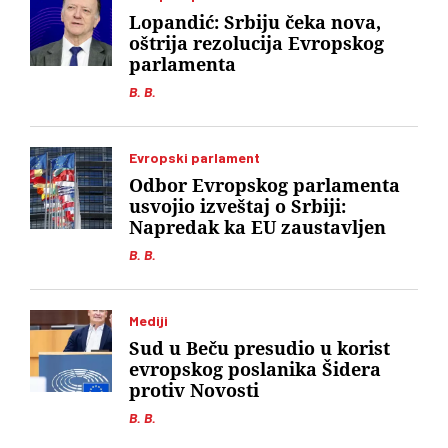
Lopandić: Srbiju čeka nova,
oštrija rezolucija Evropskog
parlamenta
B. B.
Evropski parlament
Odbor Evropskog parlamenta
usvojio izveštaj o Srbiji:
Napredak ka EU zaustavljen
B. B.
Mediji
Sud u Beču presudio u korist
evropskog poslanika Šidera
protiv Novosti
B. B.