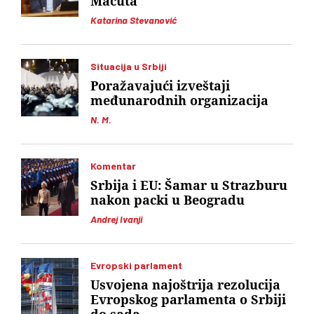
Macuta
Katarina Stevanović
Situacija u Srbiji
Poražavajući izveštaji
međunarodnih organizacija
N. M.
Komentar
Srbija i EU: Šamar u Strazburu
nakon packi u Beogradu
Andrej Ivanji
Evropski parlament
Usvojena najoštrija rezolucija
Evropskog parlamenta o Srbiji