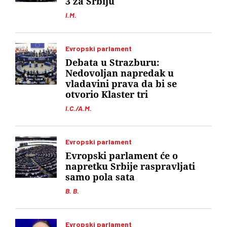
3 za Srbiju
I.M.
Evropski parlament
Debata u Strazburu:
Nedovoljan napredak u
vladavini prava da bi se
otvorio Klaster tri
I.C./A.M.
Evropski parlament
Evropski parlament će o
napretku Srbije raspravljati
samo pola sata
B. B.
Evropski parlament