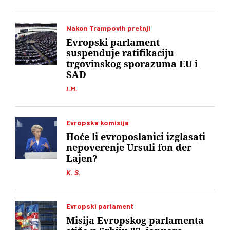
Nakon Trampovih pretnji
Evropski parlament
suspenduje ratifikaciju
trgovinskog sporazuma EU i
SAD
I.M.
Evropska komisija
Hoće li evroposlanici izglasati
nepoverenje Ursuli fon der
Lajen?
K. S.
Evropski parlament
Misija Evropskog parlamenta