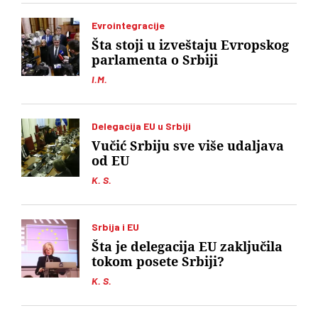
Evrointegracije
Šta stoji u izveštaju Evropskog
parlamenta o Srbiji
I.M.
Delegacija EU u Srbiji
Vučić Srbiju sve više udaljava
od EU
K. S.
Srbija i EU
Šta je delegacija EU zaključila
tokom posete Srbiji?
K. S.