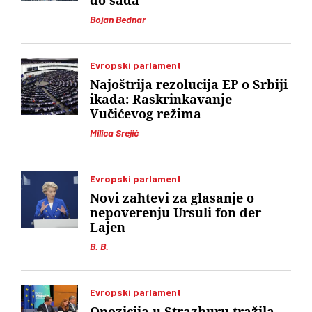
do sada
Bojan Bednar
Evropski parlament
Najoštrija rezolucija EP o Srbiji
ikada: Raskrinkavanje
Vučićevog režima
Milica Srejić
Evropski parlament
Novi zahtevi za glasanje o
nepoverenju Ursuli fon der
Lajen
B. B.
Evropski parlament
Opozicija u Strazburu tražila