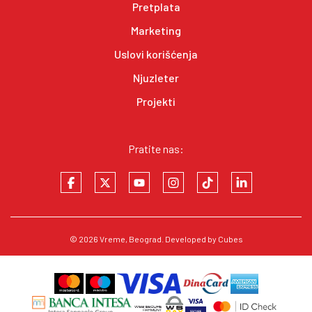
Pretplata
Marketing
Uslovi korišćenja
Njuzleter
Projekti
Pratite nas:
© 2026
Vreme
, Beograd. Developed by
Cubes