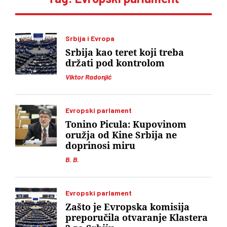
Srbija i Evropa
Srbija kao teret koji treba
držati pod kontrolom
Viktor Radonjić
Evropski parlament
Tonino Picula: Kupovinom
oružja od Kine Srbija ne
doprinosi miru
B. B.
Evropski parlament
Zašto je Evropska komisija
preporučila otvaranje Klastera