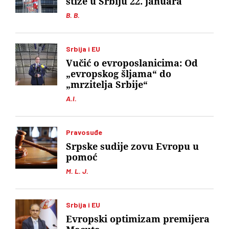
stiže u Srbiju 22. januara
B. B.
Srbija i EU
Vučić o evroposlanicima: Od
„evropskog šljama“ do
„mrzitelja Srbije“
A.I.
Pravosuđe
Srpske sudije zovu Evropu u
pomoć
M. L. J.
Srbija i EU
Evropski optimizam premijera