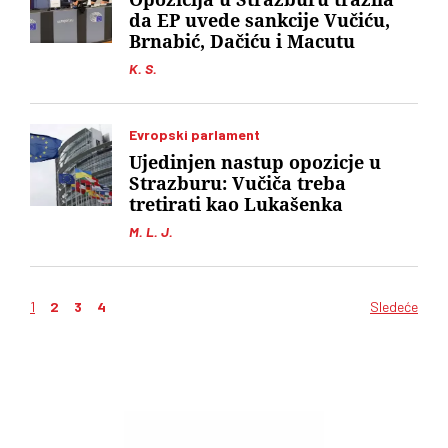
da EP uvede sankcije Vučiću,
Brnabić, Dačiću i Macutu
K. S.
Evropski parlament
Ujedinjen nastup opozicje u
Strazburu: Vučiča treba
tretirati kao Lukašenka
M. L. J.
1
2
3
4
Sledeće
Kretanje
članaka