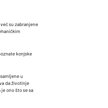
a već su zabranjene
mehaničkim
 poznate konjske
usamljene u
a da životinje
 je ono što se sa