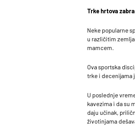
Trke hrtova zabra
Neke popularne spo
u različitim zemlj
mamcem.
Ova sportska disci
trke i decenijama 
U poslednje vreme,
kavezima i da su m
daju učinak, prilič
životinjama dešava