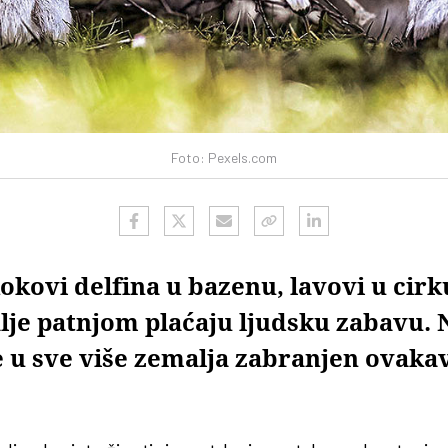
Foto: Pexels.com
kokovi delfina u bazenu, lavovi u cir
alje patnjom plaćaju ljudsku zabavu. N
e u sve više zemalja zabranjen ovak