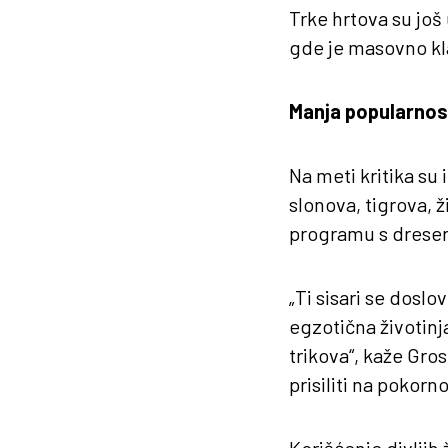
Trke hrtova su još
gde je masovno kla
Manja popularnost 
Na meti kritika su 
slonova, tigrova, ži
programu s dreser
„Ti sisari se doslo
egzotična životinja
trikova“, kaže Gros
prisiliti na pokorno