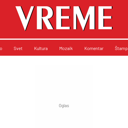
o
Svet
Kultura
Mozaik
Komentar
Štampa