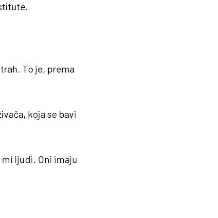
titute.
strah. To je, prema
ivača, koja se bavi
i mi ljudi. Oni imaju