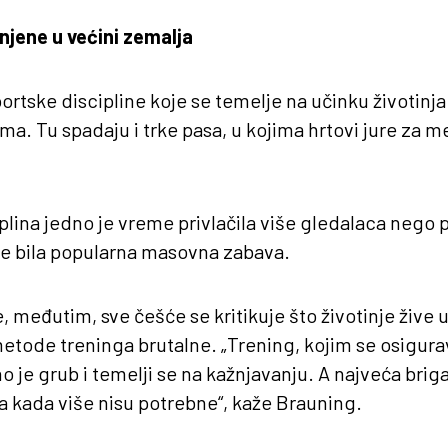
njene u većini zemalja
rtske discipline koje se temelje na učinku životinj
ama. Tu spadaju i trke pasa, u kojima hrtovi jure za 
plina jedno je vreme privlačila više gledalaca nego
je bila popularna masovna zabava.
 međutim, sve češće se kritikuje što životinje žive 
etode treninga brutalne. „Trening, kojim se osigurav
no je grub i temelji se na kažnjavanju. A najveća briga
 kada više nisu potrebne“, kaže Brauning.