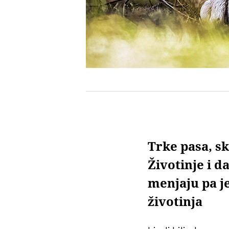
Trke pasa, s
Životinje i d
menjaju pa j
životinja