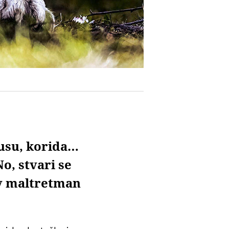
kusu, korida…
o, stvari se
av maltretman