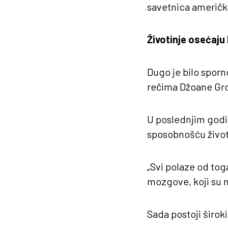
savetnica američke
Životinje osećaju 
Dugo je bilo sporno
rečima Džoane Gro
U poslednjim godin
sposobnošću životi
„Svi polaze od toga 
mozgove, koji su n
Sada postoji široki