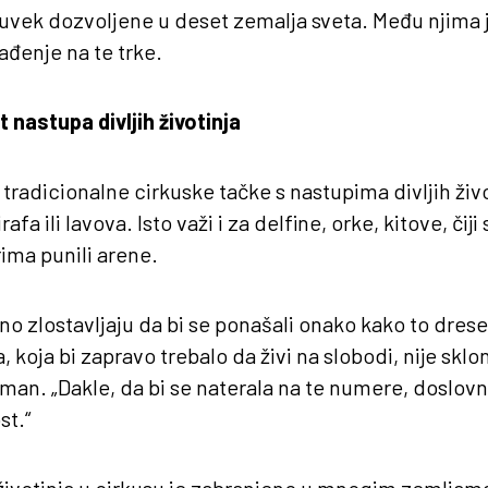
 uvek dozvoljene u deset zemalja sveta. Među njima je
đenje na te trke.
nastupa divljih životinja
i tradicionalne cirkuske tačke s nastupima divljih živ
rafa ili lavova. Isto važi i za delfine, orke, kitove, čij
ima punili arene.
vno zlostavljaju da bi se ponašali onako kako to drese
, koja bi zapravo trebalo da živi na slobodi, nije skl
man. „Dakle, da bi se naterala na te numere, doslovno
st.“