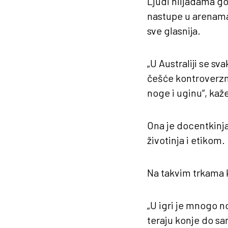
Ljudi hiljadama go
nastupe u arenama.
sve glasnija.
„U Australiji se sv
češće kontroverzno
noge i uginu“, ka
Ona je docentkinja
životinja i etikom.
Na takvim trkama k
„U igri je mnogo no
teraju konje do sa