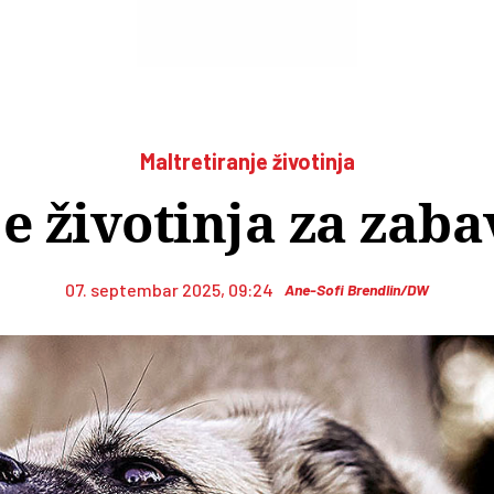
Maltretiranje životinja
 životinja za zaba
07. septembar 2025, 09:24
Ane-Sofi Brendlin/DW