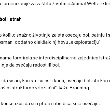
 organizacije za zaštitu životinja Animal Welfare Ins
bol i strah
 koliko snažno životinje zaista osećaju bol, patnju i 
sman, dodatno olakšalo njihovu „eksploataciju“.
ama formirala se interdisciplinarna zajednica istraž
nja da osećaju radost ili bol.
da sisari, kao što su psi i konji, osećaju bol isto kao 
ašim strukturno vrlo slični“, kaže Brauning.
 konsenzus da su i ptice i ribe bića koja osećaju.