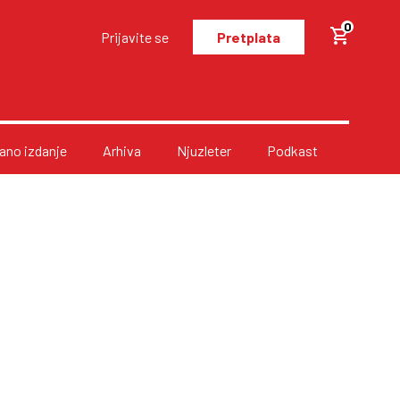
0
Prijavite se
Pretplata
no izdanje
Arhiva
Njuzleter
Podkast