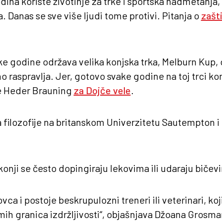
dina koriste životinje za trke i sportska nadmetanja, 
 Danas se sve više ljudi tome protivi. Pitanja o
zašti
ake godine održava velika konjska trka, Melburn Kup, 
 raspravlja. Jer, gotovo svake godine na toj trci ko
že Heder Brauning
za Dojče vele
.
 filozofije na britanskom Univerzitetu Sautempton i
onji se često dopingiraju lekovima ili udaraju bičev
vca i postoje beskrupulozni treneri ili veterinari, ko
mih granica izdržljivosti“, objašnjava Džoana Grosman