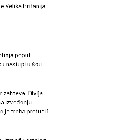
 Velika Britanija
otinja poput
i su nastupi u šou
r zahteva. Divlja
ona izvođenju
 je treba pretući i