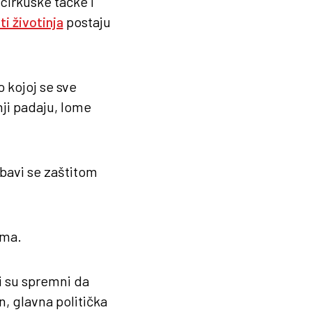
cirkuske tačke i
ti životinja
postaju
o kojoj se sve
nji padaju, lome
 bavi se zaštitom
ima.
ji su spremni da
, glavna politička