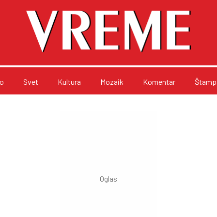
o
Svet
Kultura
Mozaik
Komentar
Štampa