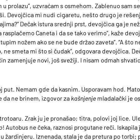
 u prolazu”, uzvraćam s osmehom. Zablenuo sam se 
i. Devojčica mi nudi cigaretu, nešto drugo je rešenj
jajima?” Dečak istura srednji prst, devojčica ga je n
a rasplačemo Caneta i da se tako verimo”, kaže devoj
 tupim nožem ako se ne bude držao zaveta”. “A što ne
ko, ne smeta mi što si čudak”, odgovara devojčica. De
čin zamenjuje novi, još svežiji. I nisam odmah shvati
j put. Nemam gde da kasnim. Usporavam hod. Matori
je da ne brinem, izgovor za
kašnjenje
mladalački je os
rotoaru. Zrak ju je pronašao; titra, polovi joj lice. Ul
o
! Autobus ne čeka, raznosi progutane reči. Iskapila 
 u žardinjeru. Iznenada, stala je da pretura po torbi