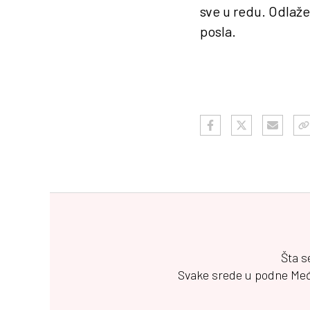
sve u redu. Odlaž
posla.
Šta s
Svake srede u podne
Me