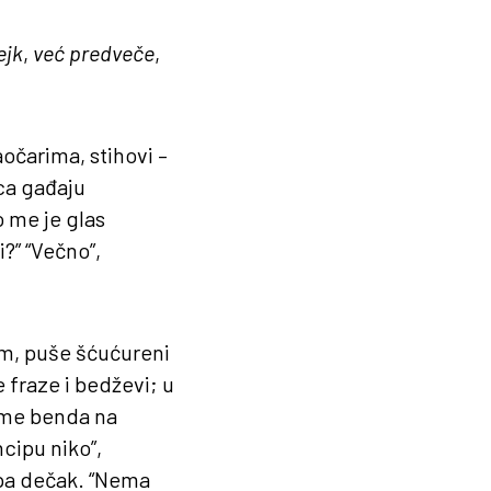
ejk
,
već predveče
,
očarima, stihovi –
ca gađaju
 me je glas
?” “Večno”,
om, puše šćućureni
e fraze i bedževi; u
ime benda na
ncipu niko”,
upa dečak. “Nema