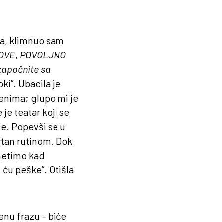
ra, klimnuo sam
OVE
,
POVOLJNO
započnite sa
ki”. Ubacila je
enima; glupo mi je
je teatar koji se
se. Popevši se u
rtan rutinom. Dok
imetimo kad
 ću peške”. Otišla
enu frazu – biće