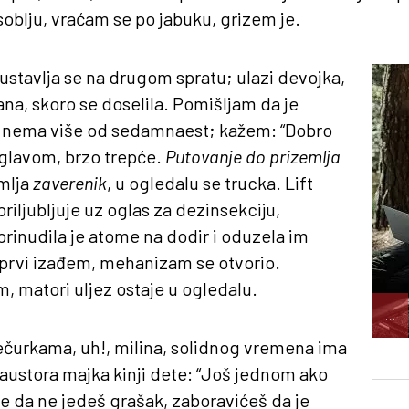
oblju, vraćam se po jabuku, grizem je.
austavlja se na drugom spratu; ulazi devojka,
a, skoro se doselila. Pomišljam da je
a nema više od sedamnaest; kažem: “Dobro
e glavom, brzo trepće.
Putovanje do prizemlja
mlja
zaverenik
, u ogledalu se trucka. Lift
priljubljuje uz oglas za dezinsekciju,
inudila je atome na dodir i oduzela im
a prvi izađem, mehanizam se otvorio.
, matori uljez ostaje u ogledalu.
…
ečurkama, uh!, milina, solidnog vremena ima
austora majka kinji dete: “Još jednom ako
e da ne jedeš grašak, zaboravićeš da je