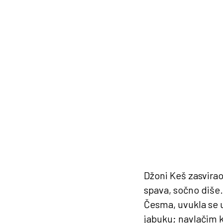
Džoni Keš zasvirao
spava, sočno diše.
Česma, uvukla se u
jabuku; navlačim k