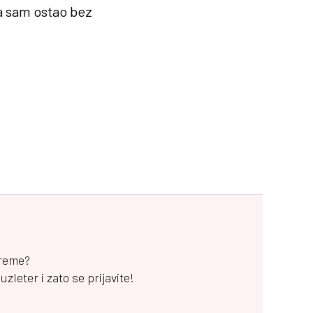
a sam ostao bez
vreme?
leter i zato se prijavite!