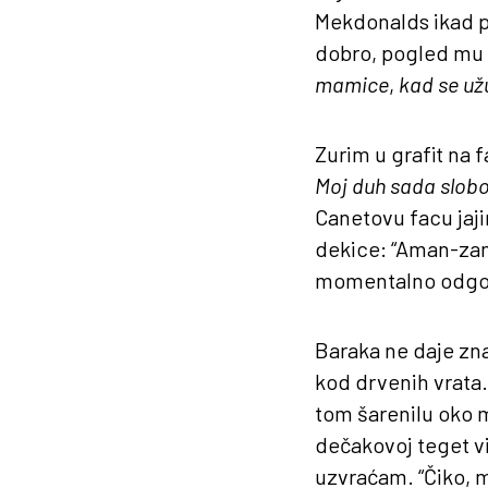
Mekdonalds ikad po
dobro, pogled mu 
mamice
,
kad se už
Zurim u grafit na 
Moj duh sada slob
Canetovu facu jaji
dekice: “Aman-zam
momentalno odgo
Baraka ne daje zna
kod drvenih vrata. 
tom šarenilu oko 
dečakovoj teget vij
uzvraćam. “Čiko, 