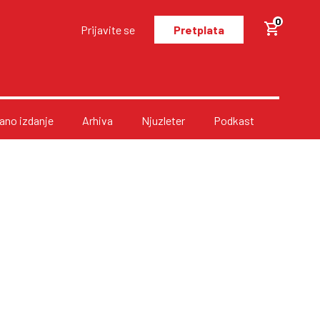
0
Prijavite se
Pretplata
no izdanje
Arhiva
Njuzleter
Podkast