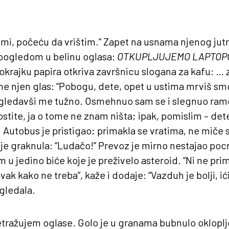
e mi, počeću da vrištim.” Zapet na usnama njenog jut
 pogledom u belinu oglasa:
OTKUPLJUJEMO LAPTOP
 okrajku papira otkriva završnicu slogana za kafu: …
me njen glas: “Pobogu, dete, opet u ustima mrviš smo
ogledavši me tužno. Osmehnuo sam se i slegnuo ram
stite, ja o tome ne znam ništa; ipak, pomislim – dete 
 Autobus je pristigao; primakla se vratima, ne miče 
 je graknula: “Ludačo!” Prevoz je mirno nestajao poc
am u jedino biće koje je preživelo asteroid. “Ni ne pr
k kako ne treba”, kaže i dodaje: “Vazduh je bolji, ići
ogledala.
tražujem oglase. Golo je u granama bubnulo okloplj