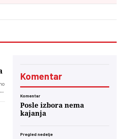
a
Komentar
amo
u
Komentar
i
Posle izbora nema
kajanja
Pregled nedelje