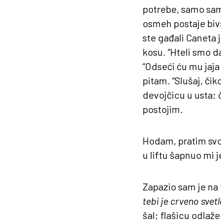
potrebe, samo sam
osmeh postaje bivš
ste gađali Caneta 
kosu. “Hteli smo d
“Odseći ću mu jaja
pitam. “Slušaj, či
devojčicu u usta; 
postojim.
Hodam, pratim svo
u liftu šapnuo mi 
Zapazio sam je na t
tebi je crveno svetl
šal; flašicu odlaže