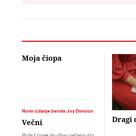
Moja čiopa
Novo izdanje benda Joy Division
Dragi 
Večni
Može li čovek da uživa u nečemu što