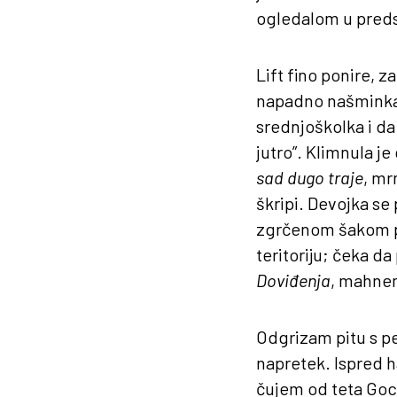
ogledalom u preds
Lift fino ponire, z
napadno našminkan
srednjoškolka i d
jutro”. Klimnula j
sad dugo traje
, mr
škripi. Devojka se 
zgrčenom šakom pr
teritoriju; čeka d
Doviđenja
, mahnem
Odgrizam pitu s p
napretek. Ispred h
čujem od teta Goc