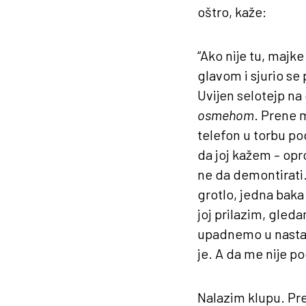
oštro, kaže:
“Ako nije tu, majk
glavom i sjurio se
Uvijen selotejp na
osmehom
. Prene 
telefon u torbu p
da joj kažem – opro
ne da demontirati.
grotlo, jedna baka
joj prilazim, gled
upadnemo u nastava
je. A da me nije p
Nalazim klupu. Pre