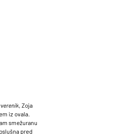
verenik
, Zoja
em iz ovala.
o sam smežuranu
poslušna pred