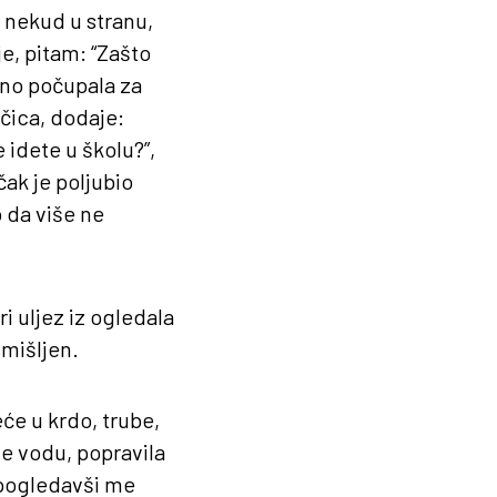
nekud u stranu,
e, pitam: “Zašto
ežno počupala za
čica, dodaje:
 idete u školu?”,
čak je poljubio
o da više ne
 uljez iz ogledala
mišljen.
eće u krdo, trube,
je vodu, popravila
; pogledavši me