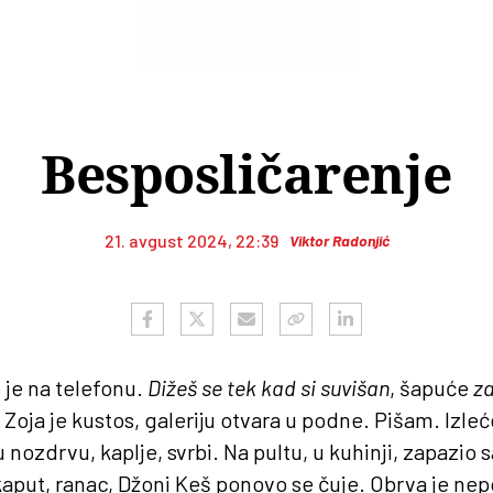
Besposličarenje
21. avgust 2024, 22:39
Viktor Radonjić
 je na telefonu.
Dižeš se tek kad si suvišan
, šapuće
za
 Zoja je kustos, galeriju otvara u podne. Pišam. Izleć
 nozdrvu, kaplje, svrbi. Na pultu, u kuhinji, zapazi
aput, ranac, Džoni Keš ponovo se čuje. Obrva je ne