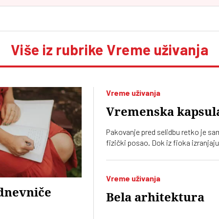
Više iz rubrike Vreme uživanja
Vreme uživanja
Vremenska kapsul
Pakovanje pred selidbu retko je s
fizički posao. Dok iz fioka izranjaj
zaboravljeni predmeti, iz njih izlaze 
priče koje podsećaju da dom
ponekad nije adresa, već ono što
Vreme uživanja
nosimo sa sobom
dnevniče
Bela arhitektura