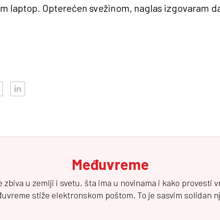
em laptop. Opterećen svežinom, naglas izgovaram d
Međuvreme
e zbiva u zemlji i svetu, šta ima u novinama i kako provesti 
đuvreme
stiže elektronskom poštom. To je sasvim solidan njuz