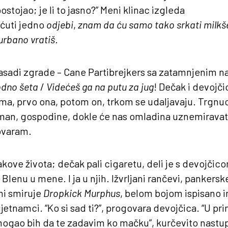
stojao; je li to jasno?” Meni klinac izgleda
ćuti jedno
odjebi
,
znam da ću samo tako srkati milkš
urbano vratiš
.
fasadi zgrade – Cane Partibrejkers sa zatamnjenim na
odno šeta
/
Videćeš ga na putu za jug
! Dečak i devojči
ma, prvo ona, potom on, trkom se udaljavaju. Trgnuo
an, gospodine, dokle će nas omladina uznemiravati
varam.
kove života; dečak pali cigaretu, deli je s devojčic
Blenu u mene. I ja u njih. Ižvrljani rančevi, pankersk
mi smiruje
Dropkick Murphus
, belom bojom ispisano 
etnamci. “Ko si sad ti?”, progovara devojčica. “U pri
mogao bih da te zadavim ko mačku”, kurčevito nast