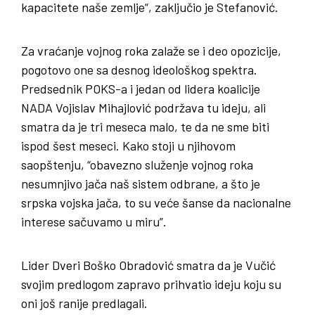
kapacitete naše zemlje“, zaključio je Stefanović.
Za vraćanje vojnog roka zalaže se i deo opozicije,
pogotovo one sa desnog ideološkog spektra.
Predsednik POKS-a i jedan od lidera koalicije
NADA Vojislav Mihajlović podržava tu ideju, ali
smatra da je tri meseca malo, te da ne sme biti
ispod šest meseci. Kako stoji u njihovom
saopštenju, “obavezno služenje vojnog roka
nesumnjivo jača naš sistem odbrane, a što je
srpska vojska jača, to su veće šanse da nacionalne
interese sačuvamo u miru”.
Lider Dveri Boško Obradović smatra da je Vučić
svojim predlogom zapravo prihvatio ideju koju su
oni još ranije predlagali.