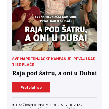
SVE NAPREDNJAČKE KAMPANJE: PEVAJ I KAD
TI SE PLAČE
Raja pod šatru, a oni u Dubai
Pretplati se
ISTRAŽIVANJE NSPM: SRBIJA – JUL 2026.