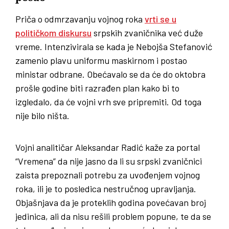
Priča o odmrzavanju vojnog roka
vrti se u
političkom diskursu
srpskih zvaničnika već duže
vreme. Intenzivirala se kada je Nebojša Stefanović
zamenio plavu uniformu maskirnom i postao
ministar odbrane. Obećavalo se da će do oktobra
prošle godine biti razrađen plan kako bi to
izgledalo, da će vojni vrh sve pripremiti. Od toga
nije bilo ništa.
Vojni analitičar Aleksandar Radić kaže za portal
“Vremena” da nije jasno da li su srpski zvaničnici
zaista prepoznali potrebu za uvođenjem vojnog
roka, ili je to posledica nestručnog upravljanja.
Objašnjava da je proteklih godina povećavan broj
jedinica, ali da nisu rešili problem popune, te da se