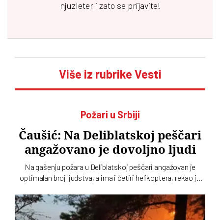
njuzleter i zato se prijavite!
Više iz rubrike Vesti
Požari u Srbiji
Čaušić: Na Deliblatskoj peščari
angažovano je dovoljno ljudi
Na gašenju požara u Deliblatskoj peščari angažovan je
optimalan broj ljudstva, a ima i četiri helikoptera, rekao je
Luka Čaušić pomoćnik ministra Ministarstva unutrašnjih
poslova. Požarom je zahvaćeno oko hiljadu i po i više
hektara šume i niskog rastinja