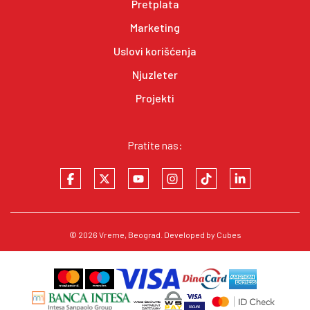
Pretplata
Marketing
Uslovi korišćenja
Njuzleter
Projekti
Pratite nas:
© 2026
Vreme
, Beograd. Developed by
Cubes