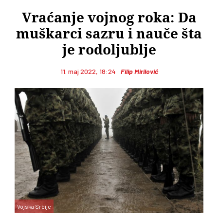
Vraćanje vojnog roka: Da
muškarci sazru i nauče šta
je rodoljublje
11. maj 2022, 18:24
Filip Mirilović
Vojska Srbije