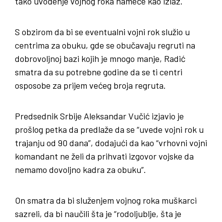
tako uvođenje vojnog roka nameće kao izlaz.
S obzirom da bi se eventualni vojni rok služio u
centrima za obuku, gde se obučavaju regruti na
dobrovoljnoj bazi kojih je mnogo manje, Radić
smatra da su potrebne godine da se ti centri
osposobe za prijem većeg broja regruta.
Predsednik Srbije Aleksandar Vučić izjavio je
prošlog petka da predlaže da se “uvede vojni rok u
trajanju od 90 dana”, dodajući da kao “vrhovni vojni
komandant ne želi da prihvati izgovor vojske da
nemamo dovoljno kadra za obuku”.
On smatra da bi služenjem vojnog roka muškarci
sazreli, da bi naučili šta je “rodoljublje, šta je