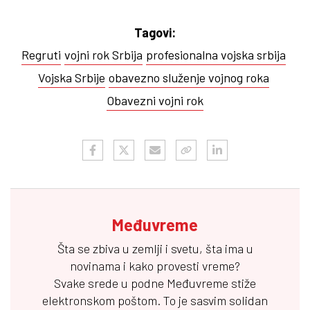
Tagovi:
Regruti
vojni rok Srbija
profesionalna vojska srbija
Vojska Srbije
obavezno služenje vojnog roka
Obavezni vojni rok
Međuvreme
Šta se zbiva u zemlji i svetu, šta ima u
novinama i kako provesti vreme?
Svake srede u podne
Međuvreme
stiže
elektronskom poštom. To je sasvim solidan