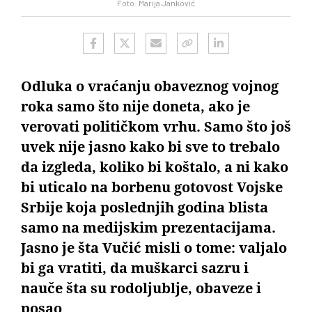
Foto: Marija Janković
Odluka o vraćanju obaveznog vojnog
roka samo što nije doneta, ako je
verovati političkom vrhu. Samo što još
uvek nije jasno kako bi sve to trebalo
da izgleda, koliko bi koštalo, a ni kako
bi uticalo na borbenu gotovost Vojske
Srbije koja poslednjih godina blista
samo na medijskim prezentacijama.
Jasno je šta Vučić misli o tome: valjalo
bi ga vratiti, da muškarci sazru i
nauče šta su rodoljublje, obaveze i
posao