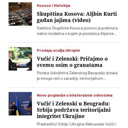
Kosovo i Metohija
Skupština Kosova: Aljbin Kurti
gađan jajima (video)
Sednica Skupštine Kosova ponovo je prekinuta
nakon incidenta u kojem je poslanica Alijanse
Time Kadrijaj jajima gađala vršioca dužnosti
premijera Aljbina Kurtija
Prodaja oružja Ukrajini
Vučić i Zelenski: Pričajmo o
svemu osim o granatama
Poseta Volodimira Zelenskog Beogradu donela
je mnogo reči o saradnji, teritorijalnom
integritetu i evropskom putu, ali je jedna tema
ostala gotovo netaknuta – srpsko oružje koje
preko posrednika stiže u Ukrajinu. Vučić i
Novo poglavlje u bilateralnim odnosima
Zelenski o tome javno nisu želeli mnogo da kažu,
Vučić i Zelenski u Beogradu:
iako je jasno da obojica znaju o čemu je reč
Srbija podržava teritorijalni
integritet Ukrajine
Predsednici Srbije i Ukrajine Aleksandar Vučić i