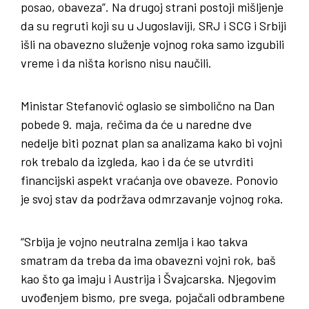
posao, obaveza”. Na drugoj strani postoji mišljenje
da su regruti koji su u Jugoslaviji, SRJ i SCG i Srbiji
išli na obavezno služenje vojnog roka samo izgubili
vreme i da ništa korisno nisu naučili.
Ministar Stefanović oglasio se simbolično na Dan
pobede 9. maja, rečima da će u naredne dve
nedelje biti poznat plan sa analizama kako bi vojni
rok trebalo da izgleda, kao i da će se utvrditi
financijski aspekt vraćanja ove obaveze. Ponovio
je svoj stav da podržava odmrzavanje vojnog roka.
“Srbija je vojno neutralna zemlja i kao takva
smatram da treba da ima obavezni vojni rok, baš
kao što ga imaju i Austrija i Švajcarska. Njegovim
uvođenjem bismo, pre svega, pojačali odbrambene