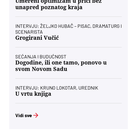
Umereni optimizam u priči bez
unapred poznatog kraja
INTERVJU: ŽELJKO HUBAČ – PISAC, DRAMATURG I
SCENARISTA
Grogirani Vučić
SEĆANJA I BUDUĆNOST
Dogodine, ili one tamo, ponovo u
svom Novom Sadu
INTERVJU: KRUNO LOKOTAR, UREDNIK
U vrtu knjiga
Vidi sve